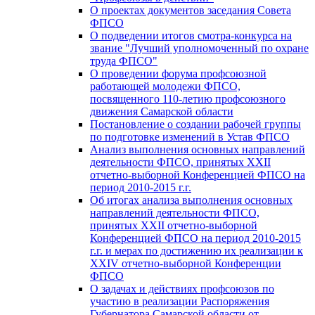
О проектах документов заседания Совета
ФПСО
О подведении итогов смотра-конкурса на
звание "Лучший уполномоченный по охране
труда ФПСО"
О проведении форума профсоюзной
работающей молодежи ФПСО,
посвященного 110-летию профсоюзного
движения Самарской области
Постановление о создании рабочей группы
по подготовке изменений в Устав ФПСО
Анализ выполнения основных направлений
деятельности ФПСО, принятых XXII
отчетно-выборной Конференцией ФПСО на
период 2010-2015 г.г.
Об итогах анализа выполнения основных
направлений деятельности ФПСО,
принятых XXII отчетно-выборной
Конференцией ФПСО на период 2010-2015
г.г. и мерах по достижению их реализации к
XXIV отчетно-выборной Конференции
ФПСО
О задачах и действиях профсоюзов по
участию в реализации Распоряжения
Губернатора Самарской области от