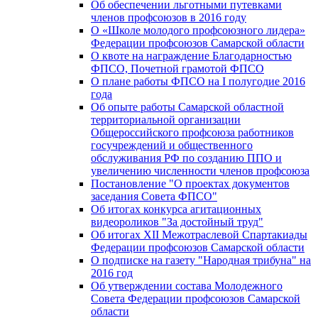
Об обеспечении льготными путевками
членов профсоюзов в 2016 году
О «Школе молодого профсоюзного лидера»
Федерации профсоюзов Самарской области
О квоте на награждение Благодарностью
ФПСО, Почетной грамотой ФПСО
О плане работы ФПСО на I полугодие 2016
года
Об опыте работы Самарской областной
территориальной организации
Общероссийского профсоюза работников
госучреждений и общественного
обслуживания РФ по созданию ППО и
увеличению численности членов профсоюза
Постановление "О проектах документов
заседания Совета ФПСО"
Об итогах конкурса агитационных
видеороликов "За достойный труд"
Об итогах XII Межотраслевой Спартакиады
Федерации профсоюзов Самарской области
О подписке на газету "Народная трибуна" на
2016 год
Об утверждении состава Молодежного
Совета Федерации профсоюзов Самарской
области