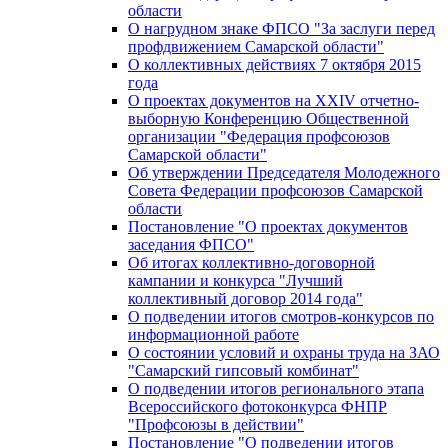
области
О нагрудном знаке ФПСО "За заслуги перед
профдвижением Самарской области"
О коллективных действиях 7 октября 2015
года
О проектах документов на XXIV отчетно-
выборную Конференцию Общественной
организации "Федерация профсоюзов
Самарской области"
Об утверждении Председателя Молодежного
Совета Федерации профсоюзов Самарской
области
Постановление "О проектах документов
заседания ФПСО"
Об итогах коллективно-договорной
кампании и конкурса "Лучший
коллективный договор 2014 года"
О подведении итогов смотров-конкурсов по
информационной работе
О состоянии условий и охраны труда на ЗАО
"Самарский гипсовый комбинат"
О подведении итогов регионального этапа
Всероссийского фотоконкурса ФНПР
"Профсоюзы в действии"
Постановление "О подведении итогов