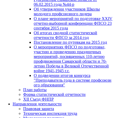
06.02.2015 года №44-р
Об утверждении участников Школы
молодого профсоюзного лидера
О плане мероприятий по подготовке XXIV
отчетно-выборной конференции ФПСО 23
сентября 2015 года
Об итогах сводной статистической
отчетности ФПСО за 2014 год
Постановление по путевкам на 2015 год
О мероприятиях ФПСО по подготовке,
участию и проведению праздничных
мероприятий, посвященных 110-летию
профдвижения Самарской области и 70-
летию Победы в Великой Отечественной
войне 1941-1945 г.г.
О подведении итогов конкурса
"Преподаватель года в системе профсоюзн
ого образования"
План работы
Форма статистической отчетности
XII Съезд ФНПР
Направления деятельности
Правовая защита
Техническая инспекция труда