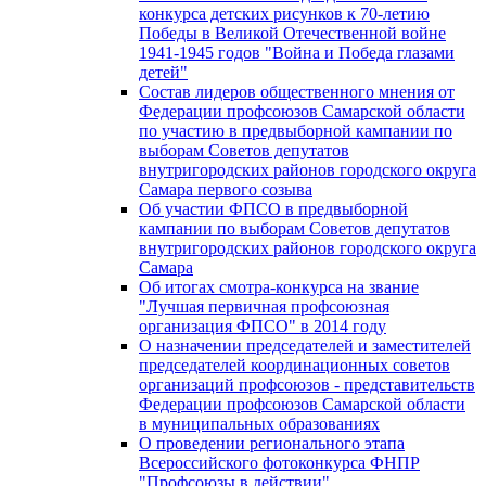
конкурса детских рисунков к 70-летию
Победы в Великой Отечественной войне
1941-1945 годов "Война и Победа глазами
детей"
Состав лидеров общественного мнения от
Федерации профсоюзов Самарской области
по участию в предвыборной кампании по
выборам Советов депутатов
внутригородских районов городского округа
Самара первого созыва
Об участии ФПСО в предвыборной
кампании по выборам Советов депутатов
внутригородских районов городского округа
Самара
Об итогах смотра-конкурса на звание
"Лучшая первичная профсоюзная
организация ФПСО" в 2014 году
О назначении председателей и заместителей
председателей координационных советов
организаций профсоюзов - представительств
Федерации профсоюзов Самарской области
в муниципальных образованиях
О проведении регионального этапа
Всероссийского фотоконкурса ФНПР
"Профсоюзы в действии"