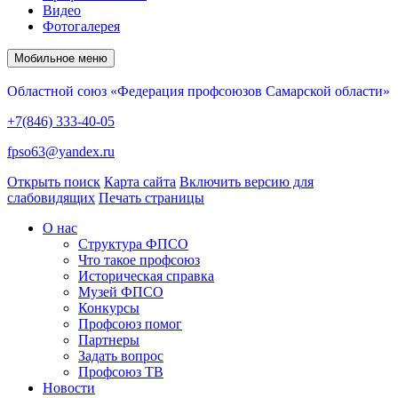
Видео
Фотогалерея
Мобильное меню
Областной союз «Федерация профсоюзов Самарской области»
+7(846) 333-40-05
fpso63@yandex.ru
Открыть поиск
Карта сайта
Включить версию для
слабовидящих
Печать страницы
О нас
Структура ФПСО
Что такое профсоюз
Историческая справка
Музей ФПСО
Конкурсы
Профсоюз помог
Партнеры
Задать вопрос
Профсоюз ТВ
Новости