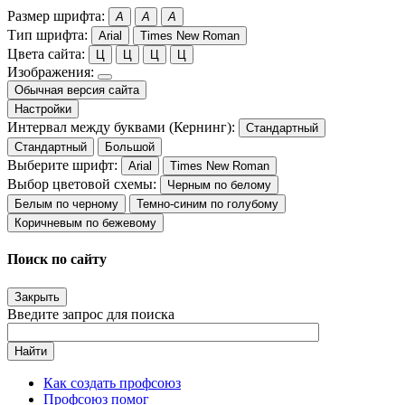
Размер шрифта:
A
A
A
Тип шрифта:
Arial
Times New Roman
Цвета сайта:
Ц
Ц
Ц
Ц
Изображения:
Обычная версия сайта
Настройки
Интервал между буквами (Кернинг):
Стандартный
Стандартный
Большой
Выберите шрифт:
Arial
Times New Roman
Выбор цветовой схемы:
Черным по белому
Белым по черному
Темно-синим по голубому
Коричневым по бежевому
Поиск по сайту
Закрыть
Введите запрос для поиска
Найти
Как создать профсоюз
Профсоюз помог