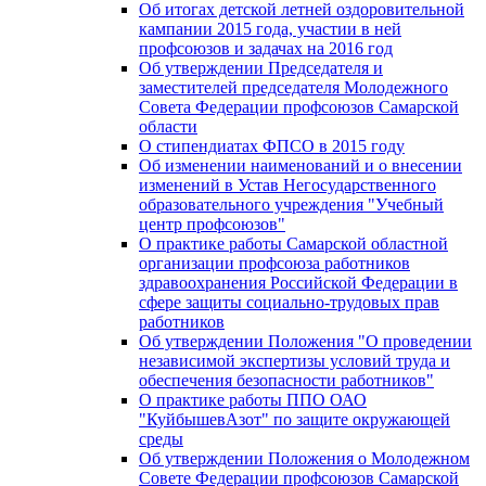
Об итогах детской летней оздоровительной
кампании 2015 года, участии в ней
профсоюзов и задачах на 2016 год
Об утверждении Председателя и
заместителей председателя Молодежного
Совета Федерации профсоюзов Самарской
области
О стипендиатах ФПСО в 2015 году
Об изменении наименований и о внесении
изменений в Устав Негосударственного
образовательного учреждения "Учебный
центр профсоюзов"
О практике работы Самарской областной
организации профсоюза работников
здравоохранения Российской Федерации в
сфере защиты социально-трудовых прав
работников
Об утверждении Положения "О проведении
независимой экспертизы условий труда и
обеспечения безопасности работников"
О практике работы ППО ОАО
"КуйбышевАзот" по защите окружающей
среды
Об утверждении Положения о Молодежном
Совете Федерации профсоюзов Самарской