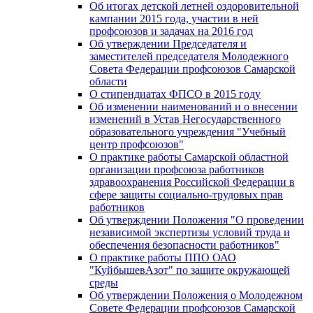
Об итогах детской летней оздоровительной
кампании 2015 года, участии в ней
профсоюзов и задачах на 2016 год
Об утверждении Председателя и
заместителей председателя Молодежного
Совета Федерации профсоюзов Самарской
области
О стипендиатах ФПСО в 2015 году
Об изменении наименований и о внесении
изменений в Устав Негосударственного
образовательного учреждения "Учебный
центр профсоюзов"
О практике работы Самарской областной
организации профсоюза работников
здравоохранения Российской Федерации в
сфере защиты социально-трудовых прав
работников
Об утверждении Положения "О проведении
независимой экспертизы условий труда и
обеспечения безопасности работников"
О практике работы ППО ОАО
"КуйбышевАзот" по защите окружающей
среды
Об утверждении Положения о Молодежном
Совете Федерации профсоюзов Самарской