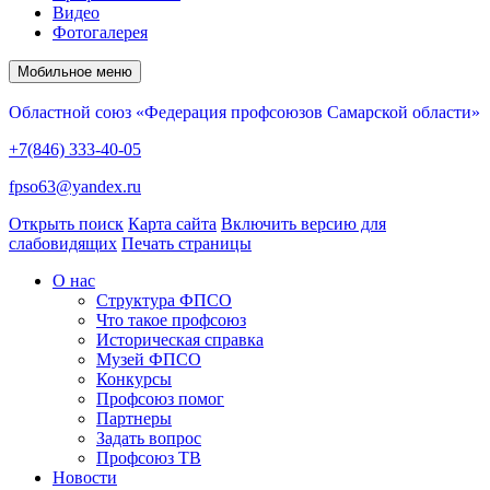
Видео
Фотогалерея
Мобильное меню
Областной союз «Федерация профсоюзов Самарской области»
+7(846) 333-40-05
fpso63@yandex.ru
Открыть поиск
Карта сайта
Включить версию для
слабовидящих
Печать страницы
О нас
Структура ФПСО
Что такое профсоюз
Историческая справка
Музей ФПСО
Конкурсы
Профсоюз помог
Партнеры
Задать вопрос
Профсоюз ТВ
Новости