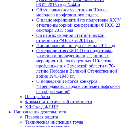
06.02.2015 года №44-р
Об утверждении участников Школы
молодого профсоюзного лидера
О плане мероприятий по подготовке XXIV
отчетно-выборной конференции ФПСО 23
сентября 2015 года
Об итогах сводной статистической
отчетности ФПСО за 2014 год
Постановление по путевкам на 2015 год
О мероприятиях ФПСО по подготовке,
участию и проведению праздничных
мероприятий, посвященных 110-летию
профдвижения Самарской области и 70-
летию Победы в Великой Отечественной
войне 1941-1945 г.г.
О подведении итогов конкурса
"Преподаватель года в системе профсоюзн
ого образования"
План работы
Форма статистической отчетности
XII Съезд ФНПР
Направления деятельности
Правовая защита
Техническая инспекция труда