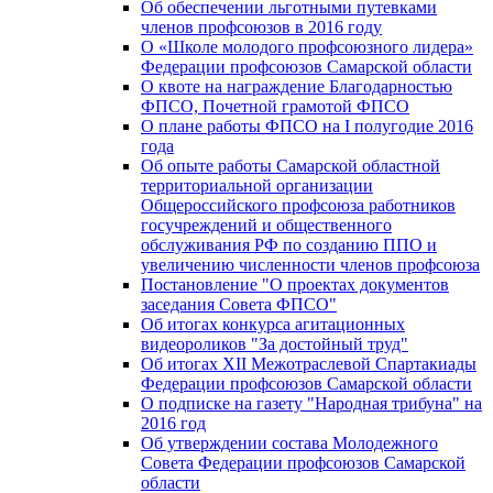
Об обеспечении льготными путевками
членов профсоюзов в 2016 году
О «Школе молодого профсоюзного лидера»
Федерации профсоюзов Самарской области
О квоте на награждение Благодарностью
ФПСО, Почетной грамотой ФПСО
О плане работы ФПСО на I полугодие 2016
года
Об опыте работы Самарской областной
территориальной организации
Общероссийского профсоюза работников
госучреждений и общественного
обслуживания РФ по созданию ППО и
увеличению численности членов профсоюза
Постановление "О проектах документов
заседания Совета ФПСО"
Об итогах конкурса агитационных
видеороликов "За достойный труд"
Об итогах XII Межотраслевой Спартакиады
Федерации профсоюзов Самарской области
О подписке на газету "Народная трибуна" на
2016 год
Об утверждении состава Молодежного
Совета Федерации профсоюзов Самарской
области