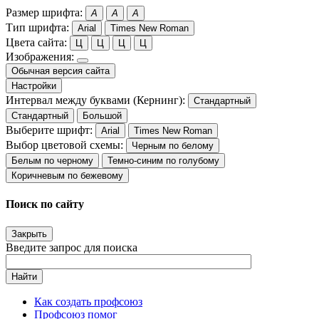
Размер шрифта:
A
A
A
Тип шрифта:
Arial
Times New Roman
Цвета сайта:
Ц
Ц
Ц
Ц
Изображения:
Обычная версия сайта
Настройки
Интервал между буквами (Кернинг):
Стандартный
Стандартный
Большой
Выберите шрифт:
Arial
Times New Roman
Выбор цветовой схемы:
Черным по белому
Белым по черному
Темно-синим по голубому
Коричневым по бежевому
Поиск по сайту
Закрыть
Введите запрос для поиска
Найти
Как создать профсоюз
Профсоюз помог