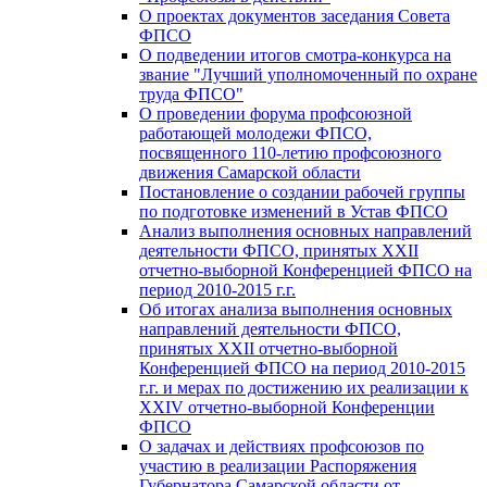
О проектах документов заседания Совета
ФПСО
О подведении итогов смотра-конкурса на
звание "Лучший уполномоченный по охране
труда ФПСО"
О проведении форума профсоюзной
работающей молодежи ФПСО,
посвященного 110-летию профсоюзного
движения Самарской области
Постановление о создании рабочей группы
по подготовке изменений в Устав ФПСО
Анализ выполнения основных направлений
деятельности ФПСО, принятых XXII
отчетно-выборной Конференцией ФПСО на
период 2010-2015 г.г.
Об итогах анализа выполнения основных
направлений деятельности ФПСО,
принятых XXII отчетно-выборной
Конференцией ФПСО на период 2010-2015
г.г. и мерах по достижению их реализации к
XXIV отчетно-выборной Конференции
ФПСО
О задачах и действиях профсоюзов по
участию в реализации Распоряжения
Губернатора Самарской области от