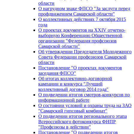
области
О нагрудном знаке ФПСО "За заслуги перед
профдвижением Самарской области"
О коллективных действиях 7 октября 2015
года
О проектах документов на XXIV отчетно-
выборную Конференцию Общественной
организации "Федерация профсоюзов
Самарской области"
Об утверждении Председателя Молодежного
Совета Федерации профсоюзов Самарской
области
Постановление "О проектах документов
заседания ФПСО"
Об итогах коллективно-договорной
кампании и конкурса "Лучший
коллективный договор 2014 года"
О подведении итогов смотров-конкурсов по
информационной работе
О состоянии условий и охраны труда на ЗАО
"Самарский гипсовый комбинат"
О подведении итогов регионального этапа
Всероссийского фотоконкурса ФНПР
"Профсоюзы в действии"
Постановление "О подведении итогов