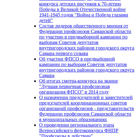
конкурса детских рисунков к 70-летию
Победы в Великой Отечественной войне
1941-1945 годов "Война и Победа глазами
детей"
Состав лидеров общественного мнения от
Федерации профсоюзов Самарской области
по участию в предвыборной кампании по
выборам Советов депутатов
внутригородских районов городского округа
Самара первого созыва
Об участии ФПСО в предвыборной
кампании по выборам Советов депутатов
внутригородских районов городского округа
Самара
Об итогах смотра-конкурса на звание
"Лучшая первичная профсоюзная
организация ФПСО" в 2014 году
О назначении председателей и заместителей
председателей координационных советов
организаций профсоюзов - представительств
Федерации профсоюзов Самарской области
в муниципальных образованиях
О проведении регионального этапа
Всероссийского фотоконкурса ФНПР
"Профсоюзы в действии"