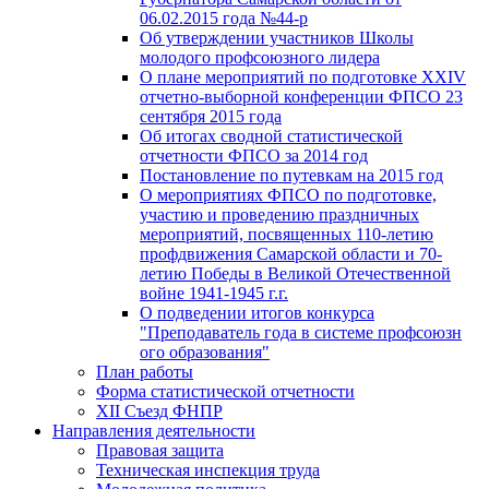
06.02.2015 года №44-р
Об утверждении участников Школы
молодого профсоюзного лидера
О плане мероприятий по подготовке XXIV
отчетно-выборной конференции ФПСО 23
сентября 2015 года
Об итогах сводной статистической
отчетности ФПСО за 2014 год
Постановление по путевкам на 2015 год
О мероприятиях ФПСО по подготовке,
участию и проведению праздничных
мероприятий, посвященных 110-летию
профдвижения Самарской области и 70-
летию Победы в Великой Отечественной
войне 1941-1945 г.г.
О подведении итогов конкурса
"Преподаватель года в системе профсоюзн
ого образования"
План работы
Форма статистической отчетности
XII Съезд ФНПР
Направления деятельности
Правовая защита
Техническая инспекция труда