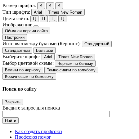
Размер шрифта:
A
A
A
Тип шрифта:
Arial
Times New Roman
Цвета сайта:
Ц
Ц
Ц
Ц
Изображения:
Обычная версия сайта
Настройки
Интервал между буквами (Кернинг):
Стандартный
Стандартный
Большой
Выберите шрифт:
Arial
Times New Roman
Выбор цветовой схемы:
Черным по белому
Белым по черному
Темно-синим по голубому
Коричневым по бежевому
Поиск по сайту
Закрыть
Введите запрос для поиска
Найти
Как создать профсоюз
Профсоюз помог