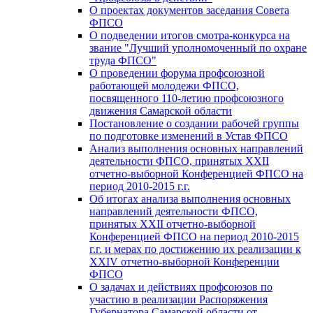
О проектах документов заседания Совета
ФПСО
О подведении итогов смотра-конкурса на
звание "Лучший уполномоченный по охране
труда ФПСО"
О проведении форума профсоюзной
работающей молодежи ФПСО,
посвященного 110-летию профсоюзного
движения Самарской области
Постановление о создании рабочей группы
по подготовке изменений в Устав ФПСО
Анализ выполнения основных направлений
деятельности ФПСО, принятых XXII
отчетно-выборной Конференцией ФПСО на
период 2010-2015 г.г.
Об итогах анализа выполнения основных
направлений деятельности ФПСО,
принятых XXII отчетно-выборной
Конференцией ФПСО на период 2010-2015
г.г. и мерах по достижению их реализации к
XXIV отчетно-выборной Конференции
ФПСО
О задачах и действиях профсоюзов по
участию в реализации Распоряжения
Губернатора Самарской области от