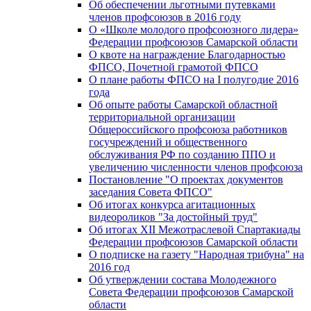
Об обеспечении льготными путевками
членов профсоюзов в 2016 году
О «Школе молодого профсоюзного лидера»
Федерации профсоюзов Самарской области
О квоте на награждение Благодарностью
ФПСО, Почетной грамотой ФПСО
О плане работы ФПСО на I полугодие 2016
года
Об опыте работы Самарской областной
территориальной организации
Общероссийского профсоюза работников
госучреждений и общественного
обслуживания РФ по созданию ППО и
увеличению численности членов профсоюза
Постановление "О проектах документов
заседания Совета ФПСО"
Об итогах конкурса агитационных
видеороликов "За достойный труд"
Об итогах XII Межотраслевой Спартакиады
Федерации профсоюзов Самарской области
О подписке на газету "Народная трибуна" на
2016 год
Об утверждении состава Молодежного
Совета Федерации профсоюзов Самарской
области