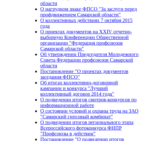
области
О нагрудном знаке ФПСО "За заслуги перед
профдвижением Самарской области"
О коллективных действиях 7 октября 2015
года
О проектах документов на XXIV отчетно-
выборную Конференцию Общественной
организации "Федерация профсоюзов
Самарской области"
Об утверждении Председателя Молодежного
Совета Федерации профсоюзов Самарской
области
Постановление "О проектах документов
заседания ФПСО"
Об итогах коллективно-договорной
кампании и конкурса "Лучший
коллективный договор 2014 года"
О подведении итогов смотров-конкурсов по
информационной работе
О состоянии условий и охраны труда на ЗАО
"Самарский гипсовый комбинат"
О подведении итогов регионального этапа
Всероссийского фотоконкурса ФНПР
"Профсоюзы в действии"
Постановление "О подведении итогов