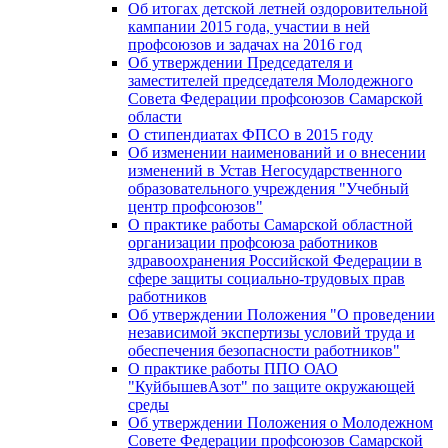
Об итогах детской летней оздоровительной
кампании 2015 года, участии в ней
профсоюзов и задачах на 2016 год
Об утверждении Председателя и
заместителей председателя Молодежного
Совета Федерации профсоюзов Самарской
области
О стипендиатах ФПСО в 2015 году
Об изменении наименований и о внесении
изменений в Устав Негосударственного
образовательного учреждения "Учебный
центр профсоюзов"
О практике работы Самарской областной
организации профсоюза работников
здравоохранения Российской Федерации в
сфере защиты социально-трудовых прав
работников
Об утверждении Положения "О проведении
независимой экспертизы условий труда и
обеспечения безопасности работников"
О практике работы ППО ОАО
"КуйбышевАзот" по защите окружающей
среды
Об утверждении Положения о Молодежном
Совете Федерации профсоюзов Самарской