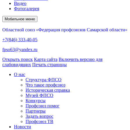
Видео
Фотогалерея
Мобильное меню
Областной союз «Федерация профсоюзов Самарской области»
+7(846) 333-40-05
fpso63@yandex.ru
Открыть поиск
Карта сайта
Включить версию для
слабовидящих
Печать страницы
О нас
Структура ФПСО
Что такое профсоюз
Историческая справка
Музей ФПСО
Конкурсы
Профсоюз помог
Партнеры
Задать вопрос
Профсоюз ТВ
Новости