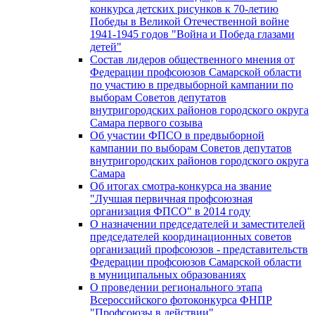
конкурса детских рисунков к 70-летию
Победы в Великой Отечественной войне
1941-1945 годов "Война и Победа глазами
детей"
Состав лидеров общественного мнения от
Федерации профсоюзов Самарской области
по участию в предвыборной кампании по
выборам Советов депутатов
внутригородских районов городского округа
Самара первого созыва
Об участии ФПСО в предвыборной
кампании по выборам Советов депутатов
внутригородских районов городского округа
Самара
Об итогах смотра-конкурса на звание
"Лучшая первичная профсоюзная
организация ФПСО" в 2014 году
О назначении председателей и заместителей
председателей координационных советов
организаций профсоюзов - представительств
Федерации профсоюзов Самарской области
в муниципальных образованиях
О проведении регионального этапа
Всероссийского фотоконкурса ФНПР
"Профсоюзы в действии"