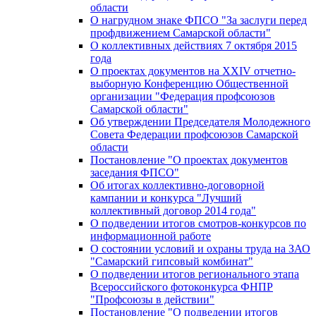
области
О нагрудном знаке ФПСО "За заслуги перед
профдвижением Самарской области"
О коллективных действиях 7 октября 2015
года
О проектах документов на XXIV отчетно-
выборную Конференцию Общественной
организации "Федерация профсоюзов
Самарской области"
Об утверждении Председателя Молодежного
Совета Федерации профсоюзов Самарской
области
Постановление "О проектах документов
заседания ФПСО"
Об итогах коллективно-договорной
кампании и конкурса "Лучший
коллективный договор 2014 года"
О подведении итогов смотров-конкурсов по
информационной работе
О состоянии условий и охраны труда на ЗАО
"Самарский гипсовый комбинат"
О подведении итогов регионального этапа
Всероссийского фотоконкурса ФНПР
"Профсоюзы в действии"
Постановление "О подведении итогов