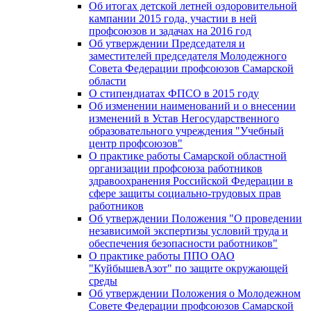
Об итогах детской летней оздоровительной
кампании 2015 года, участии в ней
профсоюзов и задачах на 2016 год
Об утверждении Председателя и
заместителей председателя Молодежного
Совета Федерации профсоюзов Самарской
области
О стипендиатах ФПСО в 2015 году
Об изменении наименований и о внесении
изменений в Устав Негосударственного
образовательного учреждения "Учебный
центр профсоюзов"
О практике работы Самарской областной
организации профсоюза работников
здравоохранения Российской Федерации в
сфере защиты социально-трудовых прав
работников
Об утверждении Положения "О проведении
независимой экспертизы условий труда и
обеспечения безопасности работников"
О практике работы ППО ОАО
"КуйбышевАзот" по защите окружающей
среды
Об утверждении Положения о Молодежном
Совете Федерации профсоюзов Самарской