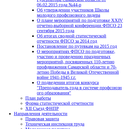
06.02.2015 года №44-р
Об утверждении участников Школы
молодого профсоюзного лидера
О плане мероприятий по подготовке XXIV
отчетно-выборной конференции ФПСО 23
сентября 2015 года
Об итогах сводной статистической
отчетности ФПСО за 2014 год
Постановление по путевкам на 2015 год
О мероприятиях ФПСО по подготовке,
участию и проведению праздничных
мероприятий, посвященных 110-летию
профдвижения Самарской области и 70-
летию Победы в Великой Отечественной
войне 1941-1945 г.г.
О подведении итогов конкурса
"Преподаватель года в системе профсоюзн
ого образования"
План работы
Форма статистической отчетности
XII Съезд ФНПР
Направления деятельности
Правовая защита
Техническая инспекция труда