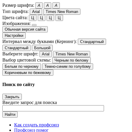
Размер шрифта:
A
A
A
Тип шрифта:
Arial
Times New Roman
Цвета сайта:
Ц
Ц
Ц
Ц
Изображения:
Обычная версия сайта
Настройки
Интервал между буквами (Кернинг):
Стандартный
Стандартный
Большой
Выберите шрифт:
Arial
Times New Roman
Выбор цветовой схемы:
Черным по белому
Белым по черному
Темно-синим по голубому
Коричневым по бежевому
Поиск по сайту
Закрыть
Введите запрос для поиска
Найти
Как создать профсоюз
Профсоюз помог