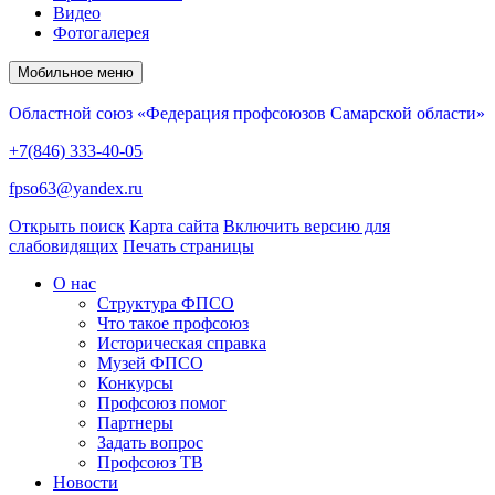
Видео
Фотогалерея
Мобильное меню
Областной союз «Федерация профсоюзов Самарской области»
+7(846) 333-40-05
fpso63@yandex.ru
Открыть поиск
Карта сайта
Включить версию для
слабовидящих
Печать страницы
О нас
Структура ФПСО
Что такое профсоюз
Историческая справка
Музей ФПСО
Конкурсы
Профсоюз помог
Партнеры
Задать вопрос
Профсоюз ТВ
Новости