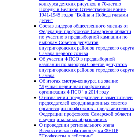
конкурса детских рисунков к 70-летию
Победы в Великой Отечественной войне
1941-1945 годов "Война и Победа глазами
детей"
Состав лидеров общественного мнения от
Федерации профсоюзов Самарской области
по участию в предвыборной кампании по
выборам Советов депутатов
внутригородских районов городского округа
Самара первого созыва
Об участии ФПСО в предвыборной
кампании по выборам Советов депутатов
внутригородских районов городского округа
Самара
Об итогах смотра-конкурса на звание
"Лучшая первичная профсоюзная
организация ФПСО" в 2014 году
О назначении председателей и заместителей
председателей координационных советов
организаций профсоюзов - представительств
Федерации профсоюзов Самарской области
в муниципальных образованиях
О проведении регионального этапа
Всероссийского фотоконкурса ФНПР
"Профсоюзы в действии"