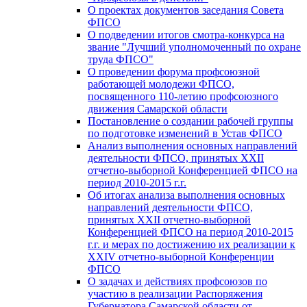
О проектах документов заседания Совета
ФПСО
О подведении итогов смотра-конкурса на
звание "Лучший уполномоченный по охране
труда ФПСО"
О проведении форума профсоюзной
работающей молодежи ФПСО,
посвященного 110-летию профсоюзного
движения Самарской области
Постановление о создании рабочей группы
по подготовке изменений в Устав ФПСО
Анализ выполнения основных направлений
деятельности ФПСО, принятых XXII
отчетно-выборной Конференцией ФПСО на
период 2010-2015 г.г.
Об итогах анализа выполнения основных
направлений деятельности ФПСО,
принятых XXII отчетно-выборной
Конференцией ФПСО на период 2010-2015
г.г. и мерах по достижению их реализации к
XXIV отчетно-выборной Конференции
ФПСО
О задачах и действиях профсоюзов по
участию в реализации Распоряжения
Губернатора Самарской области от