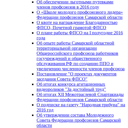
Об обеспечении льготными путевками
членов профсоюзов в 2016 году
О «Школе молодого профсоюзного лидера»
Федерации профсоюзов Самарской области
О квоте на награждение Благодарностью
ФПСО, Почетной грамотой ФПСО
О плане работы ФПСО на I полугодие 2016
года
Об опыте работы Самарской областной
территориальной организации
Общероссийского профсоюза работников
госучреждений и общественного
обслуживания РФ по созданию ППО и
увеличению численности членов профсоюза
Постановление "О проектах документов
заседания Совета ФПСО"
Об итогах конкурса агитационных
видеороликов "За достойный труд"
Об итогах XII Межотраслевой Спартакиады
Федерации профсоюзов Самарской области
О подписке на газету "Народная трибуна" на
2016 год
Об утверждении состава Молодежного
Совета Федерации профсоюзов Самарской
области