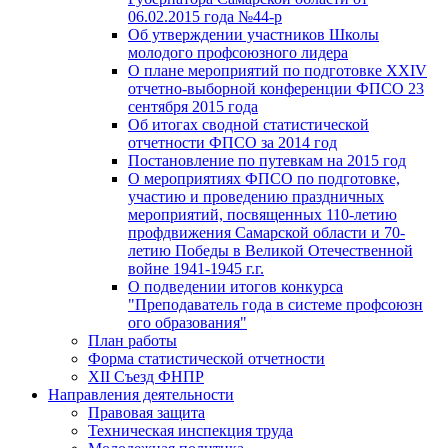
06.02.2015 года №44-р
Об утверждении участников Школы
молодого профсоюзного лидера
О плане мероприятий по подготовке XXIV
отчетно-выборной конференции ФПСО 23
сентября 2015 года
Об итогах сводной статистической
отчетности ФПСО за 2014 год
Постановление по путевкам на 2015 год
О мероприятиях ФПСО по подготовке,
участию и проведению праздничных
мероприятий, посвященных 110-летию
профдвижения Самарской области и 70-
летию Победы в Великой Отечественной
войне 1941-1945 г.г.
О подведении итогов конкурса
"Преподаватель года в системе профсоюзн
ого образования"
План работы
Форма статистической отчетности
XII Съезд ФНПР
Направления деятельности
Правовая защита
Техническая инспекция труда