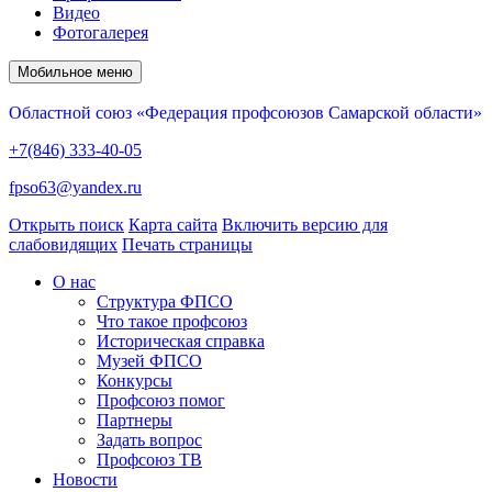
Видео
Фотогалерея
Мобильное меню
Областной союз «Федерация профсоюзов Самарской области»
+7(846) 333-40-05
fpso63@yandex.ru
Открыть поиск
Карта сайта
Включить версию для
слабовидящих
Печать страницы
О нас
Структура ФПСО
Что такое профсоюз
Историческая справка
Музей ФПСО
Конкурсы
Профсоюз помог
Партнеры
Задать вопрос
Профсоюз ТВ
Новости