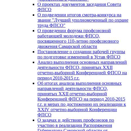
О проектах документов заседания Совета
ФПСО
О подведении итогов смотра-конкурса на
звание "Лучший уполномоченный по охране
труда ФПСО"
О проведении форума профсоюзной
работающей молодежи ФПСО,
посвященного 110-летию профсоюзного
движения Самарской области
Постановление о создании рабочей группы
по подготовке изменений в Устав ФПСО
Анализ выполнения основных направлений
деятельности ФПСО, принятых XXII
отчетно-выборной Конференцией ФПСО на
период 2010-2015 г.г.
Об итогах анализа выполнения основных
направлений деятельности ФПСО,
принятых XXII отчетно-выборной
Конференцией ФПСО на период 2010-2015
г.г. и мерах по достижению их реализации к
XXIV отчетно-выборной Конференции
ФПСО
О задачах и действиях профсоюзов по
участию в реализации Распоряжения
Губернатора Самарской области от