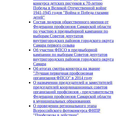
конкурса детских рисунков к 70-летию
Победы в Великой Отечественной войне
1941-1945 годов "Война и Победа глазами
детей"
Состав лидеров общественного мнения от
Федерации профсоюзов Самарской области
по участию в предвыборной кампании по
выборам Советов депутатов
внутригородских районов городского округа
Самара первого созыва
Об участии ФПСО в предвыборной
кампании по выборам Советов депутатов
внутригородских районов городского округа
Самара
Об итогах смотра-конкурса на звание
"Лучшая первичная профсоюзная
организация ФПСО" в 2014 году
О назначении председателей и заместителей
председателей координационных советов
организаций профсоюзов - представительств
Федерации профсоюзов Самарской области
в муниципальных образованиях
О проведении регионального этапа
Всероссийского фотоконкурса ФНПР
"Профсоюзы в действии"