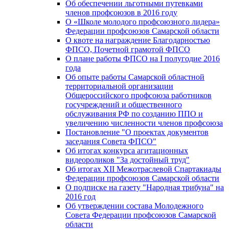
Об обеспечении льготными путевками
членов профсоюзов в 2016 году
О «Школе молодого профсоюзного лидера»
Федерации профсоюзов Самарской области
О квоте на награждение Благодарностью
ФПСО, Почетной грамотой ФПСО
О плане работы ФПСО на I полугодие 2016
года
Об опыте работы Самарской областной
территориальной организации
Общероссийского профсоюза работников
госучреждений и общественного
обслуживания РФ по созданию ППО и
увеличению численности членов профсоюза
Постановление "О проектах документов
заседания Совета ФПСО"
Об итогах конкурса агитационных
видеороликов "За достойный труд"
Об итогах XII Межотраслевой Спартакиады
Федерации профсоюзов Самарской области
О подписке на газету "Народная трибуна" на
2016 год
Об утверждении состава Молодежного
Совета Федерации профсоюзов Самарской
области