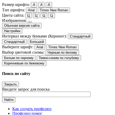
Размер шрифта:
A
A
A
Тип шрифта:
Arial
Times New Roman
Цвета сайта:
Ц
Ц
Ц
Ц
Изображения:
Обычная версия сайта
Настройки
Интервал между буквами (Кернинг):
Стандартный
Стандартный
Большой
Выберите шрифт:
Arial
Times New Roman
Выбор цветовой схемы:
Черным по белому
Белым по черному
Темно-синим по голубому
Коричневым по бежевому
Поиск по сайту
Закрыть
Введите запрос для поиска
Найти
Как создать профсоюз
Профсоюз помог