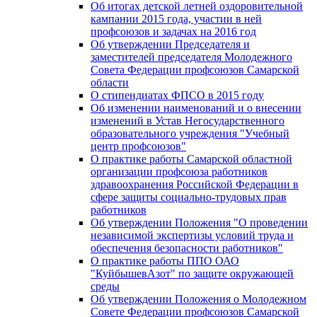
Об итогах детской летней оздоровительной
кампании 2015 года, участии в ней
профсоюзов и задачах на 2016 год
Об утверждении Председателя и
заместителей председателя Молодежного
Совета Федерации профсоюзов Самарской
области
О стипендиатах ФПСО в 2015 году
Об изменении наименований и о внесении
изменений в Устав Негосударственного
образовательного учреждения "Учебный
центр профсоюзов"
О практике работы Самарской областной
организации профсоюза работников
здравоохранения Российской Федерации в
сфере защиты социально-трудовых прав
работников
Об утверждении Положения "О проведении
независимой экспертизы условий труда и
обеспечения безопасности работников"
О практике работы ППО ОАО
"КуйбышевАзот" по защите окружающей
среды
Об утверждении Положения о Молодежном
Совете Федерации профсоюзов Самарской