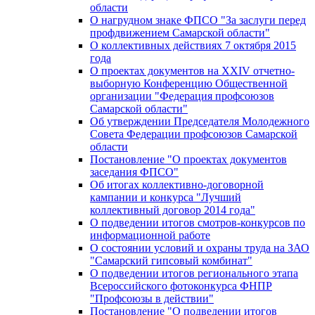
области
О нагрудном знаке ФПСО "За заслуги перед
профдвижением Самарской области"
О коллективных действиях 7 октября 2015
года
О проектах документов на XXIV отчетно-
выборную Конференцию Общественной
организации "Федерация профсоюзов
Самарской области"
Об утверждении Председателя Молодежного
Совета Федерации профсоюзов Самарской
области
Постановление "О проектах документов
заседания ФПСО"
Об итогах коллективно-договорной
кампании и конкурса "Лучший
коллективный договор 2014 года"
О подведении итогов смотров-конкурсов по
информационной работе
О состоянии условий и охраны труда на ЗАО
"Самарский гипсовый комбинат"
О подведении итогов регионального этапа
Всероссийского фотоконкурса ФНПР
"Профсоюзы в действии"
Постановление "О подведении итогов