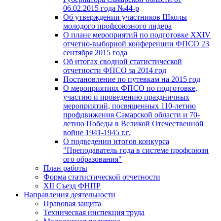
06.02.2015 года №44-р
Об утверждении участников Школы
молодого профсоюзного лидера
О плане мероприятий по подготовке XXIV
отчетно-выборной конференции ФПСО 23
сентября 2015 года
Об итогах сводной статистической
отчетности ФПСО за 2014 год
Постановление по путевкам на 2015 год
О мероприятиях ФПСО по подготовке,
участию и проведению праздничных
мероприятий, посвященных 110-летию
профдвижения Самарской области и 70-
летию Победы в Великой Отечественной
войне 1941-1945 г.г.
О подведении итогов конкурса
"Преподаватель года в системе профсоюзн
ого образования"
План работы
Форма статистической отчетности
XII Съезд ФНПР
Направления деятельности
Правовая защита
Техническая инспекция труда