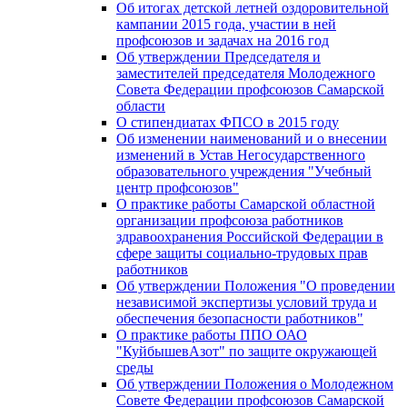
Об итогах детской летней оздоровительной
кампании 2015 года, участии в ней
профсоюзов и задачах на 2016 год
Об утверждении Председателя и
заместителей председателя Молодежного
Совета Федерации профсоюзов Самарской
области
О стипендиатах ФПСО в 2015 году
Об изменении наименований и о внесении
изменений в Устав Негосударственного
образовательного учреждения "Учебный
центр профсоюзов"
О практике работы Самарской областной
организации профсоюза работников
здравоохранения Российской Федерации в
сфере защиты социально-трудовых прав
работников
Об утверждении Положения "О проведении
независимой экспертизы условий труда и
обеспечения безопасности работников"
О практике работы ППО ОАО
"КуйбышевАзот" по защите окружающей
среды
Об утверждении Положения о Молодежном
Совете Федерации профсоюзов Самарской