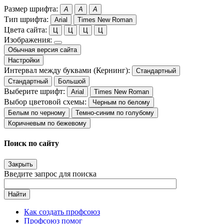
Размер шрифта:
A
A
A
Тип шрифта:
Arial
Times New Roman
Цвета сайта:
Ц
Ц
Ц
Ц
Изображения:
Обычная версия сайта
Настройки
Интервал между буквами (Кернинг):
Стандартный
Стандартный
Большой
Выберите шрифт:
Arial
Times New Roman
Выбор цветовой схемы:
Черным по белому
Белым по черному
Темно-синим по голубому
Коричневым по бежевому
Поиск по сайту
Закрыть
Введите запрос для поиска
Найти
Как создать профсоюз
Профсоюз помог