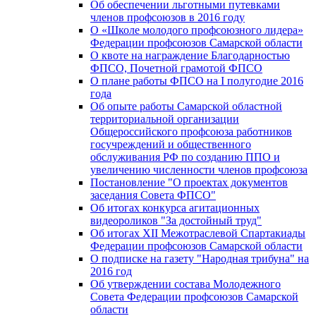
Об обеспечении льготными путевками
членов профсоюзов в 2016 году
О «Школе молодого профсоюзного лидера»
Федерации профсоюзов Самарской области
О квоте на награждение Благодарностью
ФПСО, Почетной грамотой ФПСО
О плане работы ФПСО на I полугодие 2016
года
Об опыте работы Самарской областной
территориальной организации
Общероссийского профсоюза работников
госучреждений и общественного
обслуживания РФ по созданию ППО и
увеличению численности членов профсоюза
Постановление "О проектах документов
заседания Совета ФПСО"
Об итогах конкурса агитационных
видеороликов "За достойный труд"
Об итогах XII Межотраслевой Спартакиады
Федерации профсоюзов Самарской области
О подписке на газету "Народная трибуна" на
2016 год
Об утверждении состава Молодежного
Совета Федерации профсоюзов Самарской
области