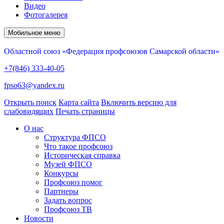
Видео
Фотогалерея
Мобильное меню
Областной союз «Федерация профсоюзов Самарской области»
+7(846) 333-40-05
fpso63@yandex.ru
Открыть поиск
Карта сайта
Включить версию для
слабовидящих
Печать страницы
О нас
Структура ФПСО
Что такое профсоюз
Историческая справка
Музей ФПСО
Конкурсы
Профсоюз помог
Партнеры
Задать вопрос
Профсоюз ТВ
Новости