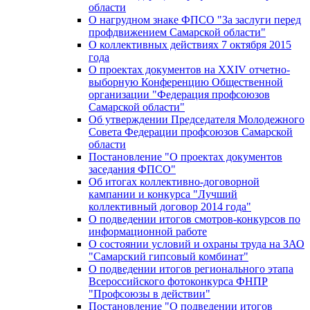
области
О нагрудном знаке ФПСО "За заслуги перед
профдвижением Самарской области"
О коллективных действиях 7 октября 2015
года
О проектах документов на XXIV отчетно-
выборную Конференцию Общественной
организации "Федерация профсоюзов
Самарской области"
Об утверждении Председателя Молодежного
Совета Федерации профсоюзов Самарской
области
Постановление "О проектах документов
заседания ФПСО"
Об итогах коллективно-договорной
кампании и конкурса "Лучший
коллективный договор 2014 года"
О подведении итогов смотров-конкурсов по
информационной работе
О состоянии условий и охраны труда на ЗАО
"Самарский гипсовый комбинат"
О подведении итогов регионального этапа
Всероссийского фотоконкурса ФНПР
"Профсоюзы в действии"
Постановление "О подведении итогов