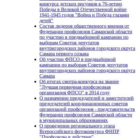
конкурса детских рисунков к 70-летию
Победы в Великой Отечественной войне
1941-1945 годов "Война и Победа глазами
детей"
Состав лидеров общественного мнения от
Федерации профсоюзов Самарской области
по участию в предвыборной кампании по
выборам Советов депутатов
внутригородских районов городского округа
Самара первого созыва
Об участии ФПСО в предвыборной
кампании по выборам Советов депутатов
внутригородских районов городского округа
Самара
Об итогах смотра-конкурса на звание
"Лучшая первичная профсоюзная
организация ФПСО" в 2014 году
О назначении председателей и заместителей
председателей координационных советов
организаций профсоюзов - представительств
Федерации профсоюзов Самарской области
в муниципальных образованиях
О проведении регионального этапа
Всероссийского фотоконкурса ФНПР
"Профсоюзы в действии"