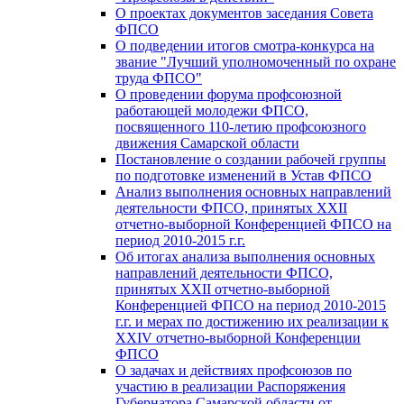
О проектах документов заседания Совета
ФПСО
О подведении итогов смотра-конкурса на
звание "Лучший уполномоченный по охране
труда ФПСО"
О проведении форума профсоюзной
работающей молодежи ФПСО,
посвященного 110-летию профсоюзного
движения Самарской области
Постановление о создании рабочей группы
по подготовке изменений в Устав ФПСО
Анализ выполнения основных направлений
деятельности ФПСО, принятых XXII
отчетно-выборной Конференцией ФПСО на
период 2010-2015 г.г.
Об итогах анализа выполнения основных
направлений деятельности ФПСО,
принятых XXII отчетно-выборной
Конференцией ФПСО на период 2010-2015
г.г. и мерах по достижению их реализации к
XXIV отчетно-выборной Конференции
ФПСО
О задачах и действиях профсоюзов по
участию в реализации Распоряжения
Губернатора Самарской области от