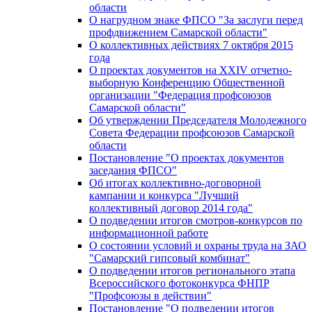
области
О нагрудном знаке ФПСО "За заслуги перед
профдвижением Самарской области"
О коллективных действиях 7 октября 2015
года
О проектах документов на XXIV отчетно-
выборную Конференцию Общественной
организации "Федерация профсоюзов
Самарской области"
Об утверждении Председателя Молодежного
Совета Федерации профсоюзов Самарской
области
Постановление "О проектах документов
заседания ФПСО"
Об итогах коллективно-договорной
кампании и конкурса "Лучший
коллективный договор 2014 года"
О подведении итогов смотров-конкурсов по
информационной работе
О состоянии условий и охраны труда на ЗАО
"Самарский гипсовый комбинат"
О подведении итогов регионального этапа
Всероссийского фотоконкурса ФНПР
"Профсоюзы в действии"
Постановление "О подведении итогов