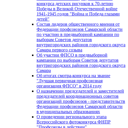
конкурса детских рисунков к 70-летию
Победы в Великой Отечественной войне
1941-1945 годов "Война и Победа глазами
детей"
Состав лидеров общественного мнения от
Федерации профсоюзов Самарской области
по участию в предвыборной кампании по
выборам Советов депутатов
внутригородских районов городского округа
Самара первого созыва
Об участии ФПСО в предвыборной
кампании по выборам Советов депутатов
внутригородских районов городского округа
Самара
Об итогах смотра-конкурса на звание
"Лучшая первичная профсоюзная
организация ФПСО" в 2014 году
О назначении председателей и заместителей
председателей координационных советов
организаций профсоюзов - представительств
Федерации профсоюзов Самарской области
в муниципальных образованиях
О проведении регионального этапа
Всероссийского фотоконкурса ФНПР
"Профсоюзы в действии"