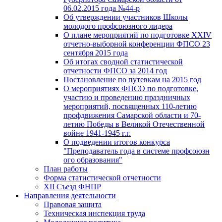
06.02.2015 года №44-р
Об утверждении участников Школы
молодого профсоюзного лидера
О плане мероприятий по подготовке XXIV
отчетно-выборной конференции ФПСО 23
сентября 2015 года
Об итогах сводной статистической
отчетности ФПСО за 2014 год
Постановление по путевкам на 2015 год
О мероприятиях ФПСО по подготовке,
участию и проведению праздничных
мероприятий, посвященных 110-летию
профдвижения Самарской области и 70-
летию Победы в Великой Отечественной
войне 1941-1945 г.г.
О подведении итогов конкурса
"Преподаватель года в системе профсоюзн
ого образования"
План работы
Форма статистической отчетности
XII Съезд ФНПР
Направления деятельности
Правовая защита
Техническая инспекция труда