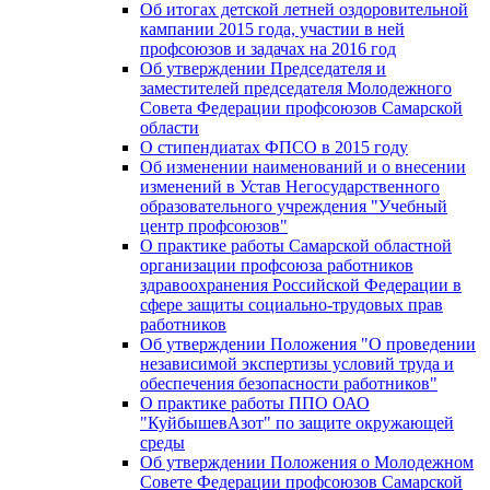
Об итогах детской летней оздоровительной
кампании 2015 года, участии в ней
профсоюзов и задачах на 2016 год
Об утверждении Председателя и
заместителей председателя Молодежного
Совета Федерации профсоюзов Самарской
области
О стипендиатах ФПСО в 2015 году
Об изменении наименований и о внесении
изменений в Устав Негосударственного
образовательного учреждения "Учебный
центр профсоюзов"
О практике работы Самарской областной
организации профсоюза работников
здравоохранения Российской Федерации в
сфере защиты социально-трудовых прав
работников
Об утверждении Положения "О проведении
независимой экспертизы условий труда и
обеспечения безопасности работников"
О практике работы ППО ОАО
"КуйбышевАзот" по защите окружающей
среды
Об утверждении Положения о Молодежном
Совете Федерации профсоюзов Самарской