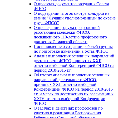
О проектах документов заседания Совета
ФПСО
О подведении итогов смотра-конкурса на
звание "Лучший уполномоченный по охране
труда ФПСО"
О проведении форума профсоюзной
работающей молодежи ФПСО,
посвященного 110-летию профсоюзного
движения Самарской области
Постановление о создании рабочей группы
по подготовке изменений в Устав ФПСО
Анализ выполнения основных направлений
деятельности ФПСО, принятых XXII
отчетно-выборной Конференцией ФПСО на
период 2010-2015 г.г.
Об итогах анализа выполнения основных
направлений деятельности ФПСО,
принятых XXII отчетно-выборной
Конференцией ФПСО на период 2010-2015
г.г. и мерах по достижению их реализации к
XXIV отчетно-выборной Конференции
ФПСО
О задачах и действиях профсоюзов по
участию в реализации Распоряжения
Губернатора Самарской области от