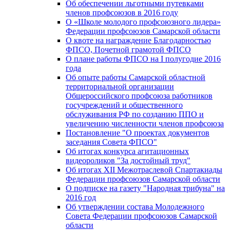
Об обеспечении льготными путевками
членов профсоюзов в 2016 году
О «Школе молодого профсоюзного лидера»
Федерации профсоюзов Самарской области
О квоте на награждение Благодарностью
ФПСО, Почетной грамотой ФПСО
О плане работы ФПСО на I полугодие 2016
года
Об опыте работы Самарской областной
территориальной организации
Общероссийского профсоюза работников
госучреждений и общественного
обслуживания РФ по созданию ППО и
увеличению численности членов профсоюза
Постановление "О проектах документов
заседания Совета ФПСО"
Об итогах конкурса агитационных
видеороликов "За достойный труд"
Об итогах XII Межотраслевой Спартакиады
Федерации профсоюзов Самарской области
О подписке на газету "Народная трибуна" на
2016 год
Об утверждении состава Молодежного
Совета Федерации профсоюзов Самарской
области