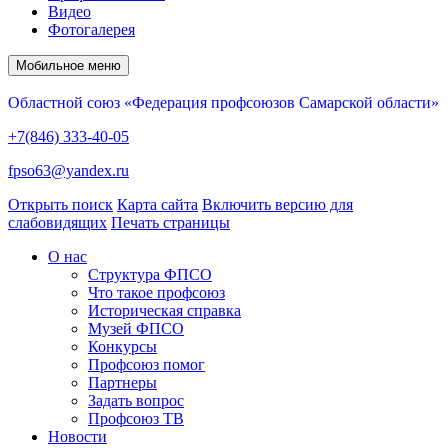
Видео
Фотогалерея
Мобильное меню
Областной союз «Федерация профсоюзов Самарской области»
+7(846) 333-40-05
fpso63@yandex.ru
Открыть поиск
Карта сайта
Включить версию для
слабовидящих
Печать страницы
О нас
Структура ФПСО
Что такое профсоюз
Историческая справка
Музей ФПСО
Конкурсы
Профсоюз помог
Партнеры
Задать вопрос
Профсоюз ТВ
Новости