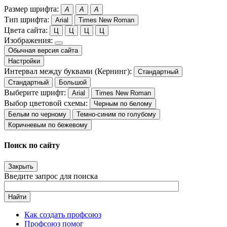
Размер шрифта:
A
A
A
Тип шрифта:
Arial
Times New Roman
Цвета сайта:
Ц
Ц
Ц
Ц
Изображения:
Обычная версия сайта
Настройки
Интервал между буквами (Кернинг):
Стандартный
Стандартный
Большой
Выберите шрифт:
Arial
Times New Roman
Выбор цветовой схемы:
Черным по белому
Белым по черному
Темно-синим по голубому
Коричневым по бежевому
Поиск по сайту
Закрыть
Введите запрос для поиска
Найти
Как создать профсоюз
Профсоюз помог