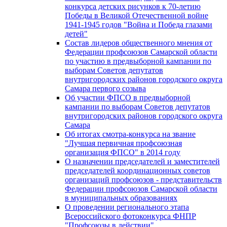
конкурса детских рисунков к 70-летию
Победы в Великой Отечественной войне
1941-1945 годов "Война и Победа глазами
детей"
Состав лидеров общественного мнения от
Федерации профсоюзов Самарской области
по участию в предвыборной кампании по
выборам Советов депутатов
внутригородских районов городского округа
Самара первого созыва
Об участии ФПСО в предвыборной
кампании по выборам Советов депутатов
внутригородских районов городского округа
Самара
Об итогах смотра-конкурса на звание
"Лучшая первичная профсоюзная
организация ФПСО" в 2014 году
О назначении председателей и заместителей
председателей координационных советов
организаций профсоюзов - представительств
Федерации профсоюзов Самарской области
в муниципальных образованиях
О проведении регионального этапа
Всероссийского фотоконкурса ФНПР
"Профсоюзы в действии"