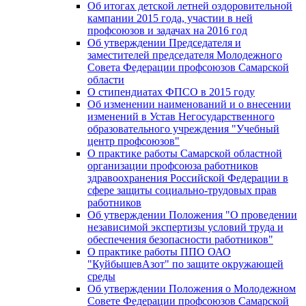
Об итогах детской летней оздоровительной
кампании 2015 года, участии в ней
профсоюзов и задачах на 2016 год
Об утверждении Председателя и
заместителей председателя Молодежного
Совета Федерации профсоюзов Самарской
области
О стипендиатах ФПСО в 2015 году
Об изменении наименований и о внесении
изменений в Устав Негосударственного
образовательного учреждения "Учебный
центр профсоюзов"
О практике работы Самарской областной
организации профсоюза работников
здравоохранения Российской Федерации в
сфере защиты социально-трудовых прав
работников
Об утверждении Положения "О проведении
независимой экспертизы условий труда и
обеспечения безопасности работников"
О практике работы ППО ОАО
"КуйбышевАзот" по защите окружающей
среды
Об утверждении Положения о Молодежном
Совете Федерации профсоюзов Самарской