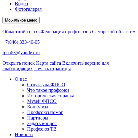
Видео
Фотогалерея
Мобильное меню
Областной союз «Федерация профсоюзов Самарской области»
+7(846) 333-40-05
fpso63@yandex.ru
Открыть поиск
Карта сайта
Включить версию для
слабовидящих
Печать страницы
О нас
Структура ФПСО
Что такое профсоюз
Историческая справка
Музей ФПСО
Конкурсы
Профсоюз помог
Партнеры
Задать вопрос
Профсоюз ТВ
Новости