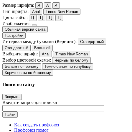
Размер шрифта:
A
A
A
Тип шрифта:
Arial
Times New Roman
Цвета сайта:
Ц
Ц
Ц
Ц
Изображения:
Обычная версия сайта
Настройки
Интервал между буквами (Кернинг):
Стандартный
Стандартный
Большой
Выберите шрифт:
Arial
Times New Roman
Выбор цветовой схемы:
Черным по белому
Белым по черному
Темно-синим по голубому
Коричневым по бежевому
Поиск по сайту
Закрыть
Введите запрос для поиска
Найти
Как создать профсоюз
Профсоюз помог