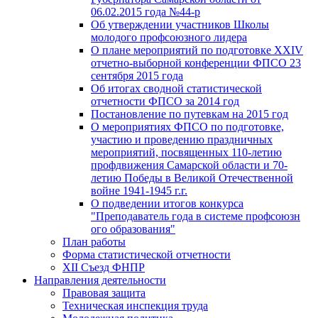
06.02.2015 года №44-р
Об утверждении участников Школы
молодого профсоюзного лидера
О плане мероприятий по подготовке XXIV
отчетно-выборной конференции ФПСО 23
сентября 2015 года
Об итогах сводной статистической
отчетности ФПСО за 2014 год
Постановление по путевкам на 2015 год
О мероприятиях ФПСО по подготовке,
участию и проведению праздничных
мероприятий, посвященных 110-летию
профдвижения Самарской области и 70-
летию Победы в Великой Отечественной
войне 1941-1945 г.г.
О подведении итогов конкурса
"Преподаватель года в системе профсоюзн
ого образования"
План работы
Форма статистической отчетности
XII Съезд ФНПР
Направления деятельности
Правовая защита
Техническая инспекция труда