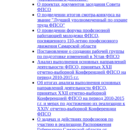
О проектах документов заседания Совета
ФПСО
О подведении итогов смотра-конкурса на
звание "Лучший уполномоченный по охране
труда ФПСО"
О проведении форума профсоюзной
работающей молодежи ФПСО,
посвященного 110-летию профсоюзного
движения Самарской области
Постановление о создании рабочей группы
по подготовке изменений в Устав ФПСО
Анализ выполнения основных направлений
деятельности ФПСО, принятых XXII
отчетно-выборной Конференцией ФПСО на
период 2010-2015 г.г.
Об итогах анализа выполнения основных
направлений деятельности ФПСО,
принятых XXII отчетно-выборной
Конференцией ФПСО на период 2010-2015
г.г. и мерах по достижению их реализации к
XXIV отчетно-выборной Конференции
ФПСО
О задачах и действиях профсоюзов по
участию в реализации Распоряжения
Губернатора Самарской области от