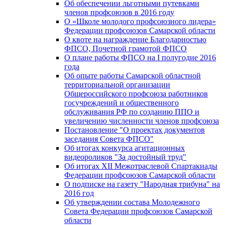
Об обеспечении льготными путевками
членов профсоюзов в 2016 году
О «Школе молодого профсоюзного лидера»
Федерации профсоюзов Самарской области
О квоте на награждение Благодарностью
ФПСО, Почетной грамотой ФПСО
О плане работы ФПСО на I полугодие 2016
года
Об опыте работы Самарской областной
территориальной организации
Общероссийского профсоюза работников
госучреждений и общественного
обслуживания РФ по созданию ППО и
увеличению численности членов профсоюза
Постановление "О проектах документов
заседания Совета ФПСО"
Об итогах конкурса агитационных
видеороликов "За достойный труд"
Об итогах XII Межотраслевой Спартакиады
Федерации профсоюзов Самарской области
О подписке на газету "Народная трибуна" на
2016 год
Об утверждении состава Молодежного
Совета Федерации профсоюзов Самарской
области