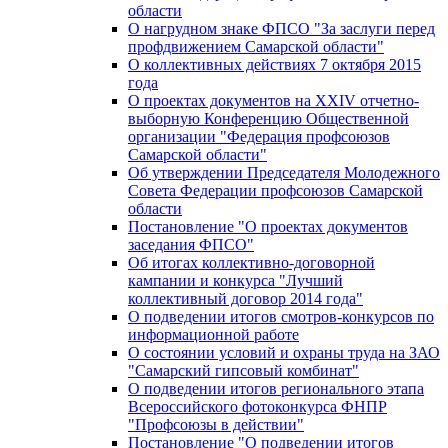
области
О нагрудном знаке ФПСО "За заслуги перед
профдвижением Самарской области"
О коллективных действиях 7 октября 2015
года
О проектах документов на XXIV отчетно-
выборную Конференцию Общественной
организации "Федерация профсоюзов
Самарской области"
Об утверждении Председателя Молодежного
Совета Федерации профсоюзов Самарской
области
Постановление "О проектах документов
заседания ФПСО"
Об итогах коллективно-договорной
кампании и конкурса "Лучший
коллективный договор 2014 года"
О подведении итогов смотров-конкурсов по
информационной работе
О состоянии условий и охраны труда на ЗАО
"Самарский гипсовый комбинат"
О подведении итогов регионального этапа
Всероссийского фотоконкурса ФНПР
"Профсоюзы в действии"
Постановление "О подведении итогов