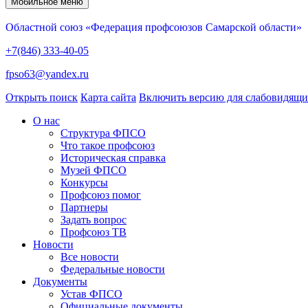
Мобильное меню
Областной союз «Федерация профсоюзов Самарской области»
+7(846) 333-40-05
fpso63@yandex.ru
Открыть поиск
Карта сайта
Включить версию для слабовидящ
О нас
Структура ФПСО
Что такое профсоюз
Историческая справка
Музей ФПСО
Конкурсы
Профсоюз помог
Партнеры
Задать вопрос
Профсоюз ТВ
Новости
Все новости
Федеральные новости
Документы
Устав ФПСО
Официальные документы