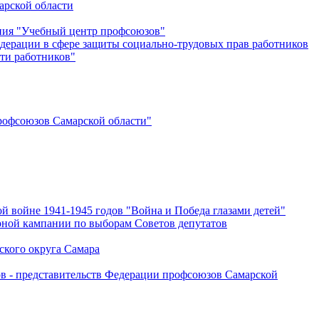
арской области
ения "Учебный центр профсоюзов"
дерации в сфере защиты социально-трудовых прав работников
ти работников"
офсоюзов Самарской области"
й войне 1941-1945 годов "Война и Победа глазами детей"
рной кампании по выборам Советов депутатов
ского округа Самара
ов - представительств Федерации профсоюзов Самарской