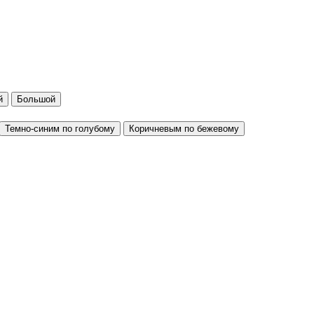
й
Большой
Темно-синим по голубому
Коричневым по бежевому