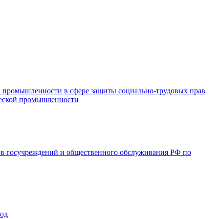
и промышленности в сфере защиты социально-трудовых прав
ической промышленности
ов госучреждений и общественного обслуживания РФ по
год