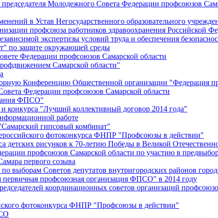
й председателя Молодежного Совета Федерации профсоюзов Сам
менений в Устав Негосударственного образовательного учрежд
анизации профсоюза работников здравоохранения Российской Фе
зависимой экспертизы условий труда и обеспечения безопаснос
" по защите окружающей среды
вете Федерации профсоюзов Самарской области
профдвижением Самарской области"
а
борную Конференцию Общественной организации "Федерация пр
Совета Федерации профсоюзов Самарской области
едания ФПСО"
 и конкурса "Лучший коллективный договор 2014 года"
информационной работе
 "Самарский гипсовый комбинат"
сероссийского фотоконкурса ФНПР "Профсоюзы в действии"
а детских рисунков к 70-летию Победы в Великой Отечественно
дерации профсоюзов Самарской области по участию в предвыбо
Самара первого созыва
о выборам Советов депутатов внутригородских районов город
ая первичная профсоюзная организация ФПСО" в 2014 году
председателей координационных советов организаций профсоюз
ийского фотоконкурса ФНПР "Профсоюзы в действии"
ПСО