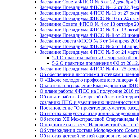
Заседание Совета ФПСО № 5 от 22 декабря 20
Заседание Президиума ФПСО № 12 от 22 Дека
Заседание Президиума ФПСО № 11 от 27 октя
Заседание Президиума ФПСО № 10 от 24 октя
Заседание Совета ФПСО № 4 от 13 октября 20
Заседание Президиума ФПСО № 9 от 13 октяб
Заседание Президиума ФПСО № 8 от 23 июня 
Заседание совета ФПСО № 3 от 14 апреля 201
Заседание Президиума ФПСО № 6 от 14 апрел
Заседание Президиума ФПСО № 5 от 24 марта
5-1 О практике работы Самарской обла
5-2 О практике применения ФЗ от 28.12
Заседание Президиума ФПСО № 4 от 25 февра
Об обеспечении льготными путевками членов
О «Школе молодого профсоюзного лидера» Ф
О квоте на награждение Благодарностью Ф
О плане работы ФПСО на I полугодие 2016 г
Об опыте работы Самарской областной терри
созданию ППО и увеличению численности чл
Постановление "О проектах документов зас
Об итогах конкурса агитационных видеоролик
Об итогах XII Межотраслевой Спартакиады 
О подписке на газету "Народная трибуна" на 
Об утверждении состава Молодежного Совет
Об итогах детской летней оздоровительной ка