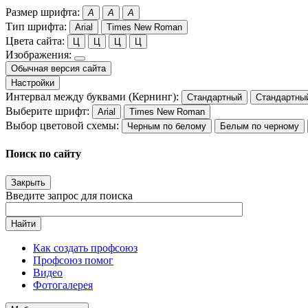
Размер шрифта:
A
A
A
Тип шрифта:
Arial
Times New Roman
Цвета сайта:
Ц
Ц
Ц
Ц
Изображения:
Обычная версия сайта
Настройки
Интервал между буквами (Кернинг):
Стандартный
Стандартны
Выберите шрифт:
Arial
Times New Roman
Выбор цветовой схемы:
Черным по белому
Белым по черному
Поиск по сайту
Закрыть
Введите запрос для поиска
Найти
Как создать профсоюз
Профсоюз помог
Видео
Фотогалерея