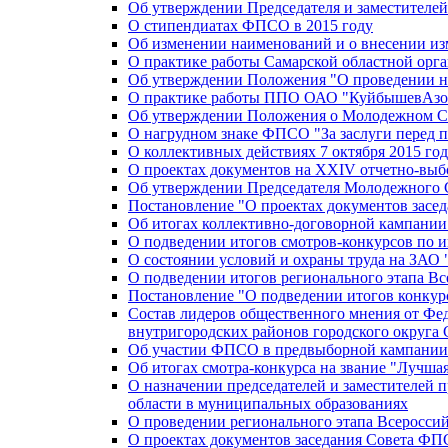
Об утверждении Председателя и заместителе
О стипендиатах ФПСО в 2015 году
Об изменении наименований и о внесении из
О практике работы Самарской областной орг
Об утверждении Положения "О проведении не
О практике работы ППО ОАО "КуйбышевАзот
Об утверждении Положения о Молодежном Со
О нагрудном знаке ФПСО "За заслуги перед 
О коллективных действиях 7 октября 2015 год
О проектах документов на XXIV отчетно-вы
Об утверждении Председателя Молодежного 
Постановление "О проектах документов зас
Об итогах коллективно-договорной кампании
О подведении итогов смотров-конкурсов по 
О состоянии условий и охраны труда на ЗАО
О подведении итогов регионального этапа В
Постановление "О подведении итогов конкурс
Состав лидеров общественного мнения от Фе
внутригородских районов городского округа 
Об участии ФПСО в предвыборной кампании п
Об итогах смотра-конкурса на звание "Лучш
О назначении председателей и заместителей 
области в муниципальных образованиях
О проведении регионального этапа Всеросс
О проектах документов заседания Совета Ф