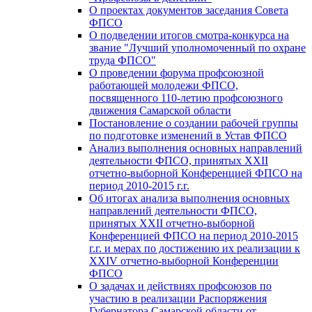
О проектах документов заседания Совета
ФПСО
О подведении итогов смотра-конкурса на
звание "Лучший уполномоченный по охране
труда ФПСО"
О проведении форума профсоюзной
работающей молодежи ФПСО,
посвященного 110-летию профсоюзного
движения Самарской области
Постановление о создании рабочей группы
по подготовке изменений в Устав ФПСО
Анализ выполнения основных направлений
деятельности ФПСО, принятых XXII
отчетно-выборной Конференцией ФПСО на
период 2010-2015 г.г.
Об итогах анализа выполнения основных
направлений деятельности ФПСО,
принятых XXII отчетно-выборной
Конференцией ФПСО на период 2010-2015
г.г. и мерах по достижению их реализации к
XXIV отчетно-выборной Конференции
ФПСО
О задачах и действиях профсоюзов по
участию в реализации Распоряжения
Губернатора Самарской области от