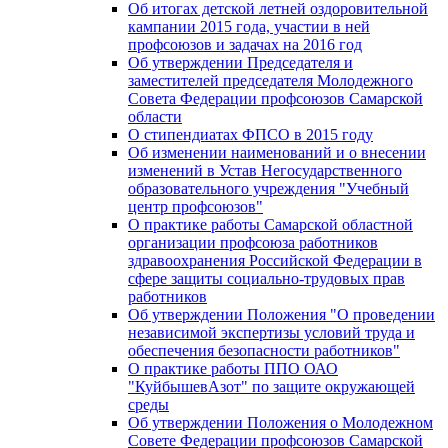
Об итогах детской летней оздоровительной
кампании 2015 года, участии в ней
профсоюзов и задачах на 2016 год
Об утверждении Председателя и
заместителей председателя Молодежного
Совета Федерации профсоюзов Самарской
области
О стипендиатах ФПСО в 2015 году
Об изменении наименований и о внесении
изменений в Устав Негосударственного
образовательного учреждения "Учебный
центр профсоюзов"
О практике работы Самарской областной
организации профсоюза работников
здравоохранения Российской Федерации в
сфере защиты социально-трудовых прав
работников
Об утверждении Положения "О проведении
независимой экспертизы условий труда и
обеспечения безопасности работников"
О практике работы ППО ОАО
"КуйбышевАзот" по защите окружающей
среды
Об утверждении Положения о Молодежном
Совете Федерации профсоюзов Самарской