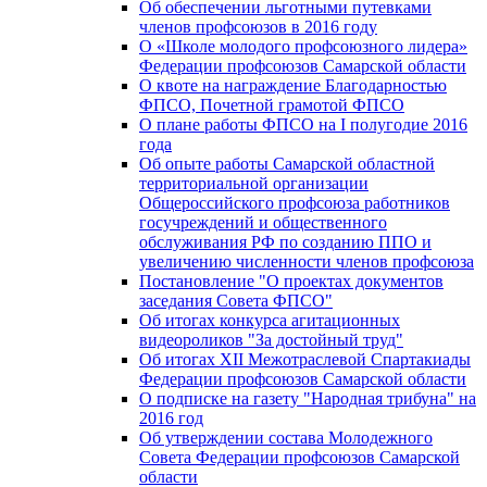
Об обеспечении льготными путевками
членов профсоюзов в 2016 году
О «Школе молодого профсоюзного лидера»
Федерации профсоюзов Самарской области
О квоте на награждение Благодарностью
ФПСО, Почетной грамотой ФПСО
О плане работы ФПСО на I полугодие 2016
года
Об опыте работы Самарской областной
территориальной организации
Общероссийского профсоюза работников
госучреждений и общественного
обслуживания РФ по созданию ППО и
увеличению численности членов профсоюза
Постановление "О проектах документов
заседания Совета ФПСО"
Об итогах конкурса агитационных
видеороликов "За достойный труд"
Об итогах XII Межотраслевой Спартакиады
Федерации профсоюзов Самарской области
О подписке на газету "Народная трибуна" на
2016 год
Об утверждении состава Молодежного
Совета Федерации профсоюзов Самарской
области