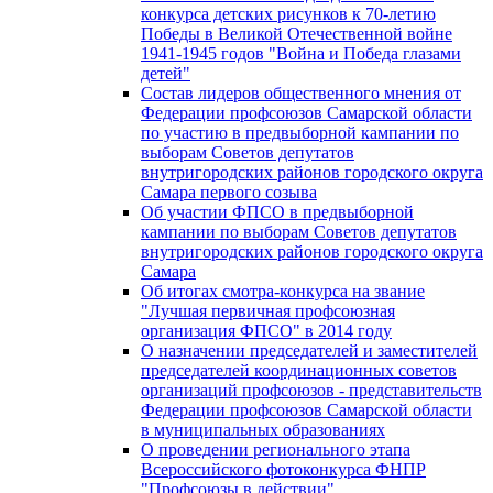
конкурса детских рисунков к 70-летию
Победы в Великой Отечественной войне
1941-1945 годов "Война и Победа глазами
детей"
Состав лидеров общественного мнения от
Федерации профсоюзов Самарской области
по участию в предвыборной кампании по
выборам Советов депутатов
внутригородских районов городского округа
Самара первого созыва
Об участии ФПСО в предвыборной
кампании по выборам Советов депутатов
внутригородских районов городского округа
Самара
Об итогах смотра-конкурса на звание
"Лучшая первичная профсоюзная
организация ФПСО" в 2014 году
О назначении председателей и заместителей
председателей координационных советов
организаций профсоюзов - представительств
Федерации профсоюзов Самарской области
в муниципальных образованиях
О проведении регионального этапа
Всероссийского фотоконкурса ФНПР
"Профсоюзы в действии"