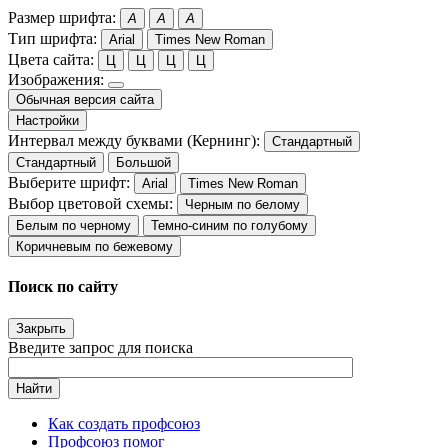
Размер шрифта:
A
A
A
Тип шрифта:
Arial
Times New Roman
Цвета сайта:
Ц
Ц
Ц
Ц
Изображения:
Обычная версия сайта
Настройки
Интервал между буквами (Кернинг):
Стандартный
Стандартный
Большой
Выберите шрифт:
Arial
Times New Roman
Выбор цветовой схемы:
Черным по белому
Белым по черному
Темно-синим по голубому
Коричневым по бежевому
Поиск по сайту
Закрыть
Введите запрос для поиска
Найти
Как создать профсоюз
Профсоюз помог