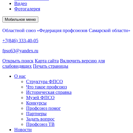
Видео
Фотогалерея
Мобильное меню
Областной союз «Федерация профсоюзов Самарской области»
+7(846) 333-40-05
fpso63@yandex.ru
Открыть поиск
Карта сайта
Включить версию для
слабовидящих
Печать страницы
О нас
Структура ФПСО
Что такое профсоюз
Историческая справка
Музей ФПСО
Конкурсы
Профсоюз помог
Партнеры
Задать вопрос
Профсоюз ТВ
Новости