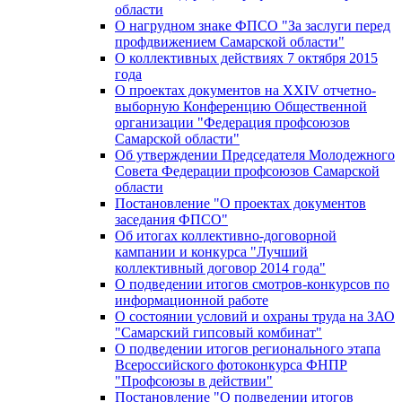
области
О нагрудном знаке ФПСО "За заслуги перед
профдвижением Самарской области"
О коллективных действиях 7 октября 2015
года
О проектах документов на XXIV отчетно-
выборную Конференцию Общественной
организации "Федерация профсоюзов
Самарской области"
Об утверждении Председателя Молодежного
Совета Федерации профсоюзов Самарской
области
Постановление "О проектах документов
заседания ФПСО"
Об итогах коллективно-договорной
кампании и конкурса "Лучший
коллективный договор 2014 года"
О подведении итогов смотров-конкурсов по
информационной работе
О состоянии условий и охраны труда на ЗАО
"Самарский гипсовый комбинат"
О подведении итогов регионального этапа
Всероссийского фотоконкурса ФНПР
"Профсоюзы в действии"
Постановление "О подведении итогов