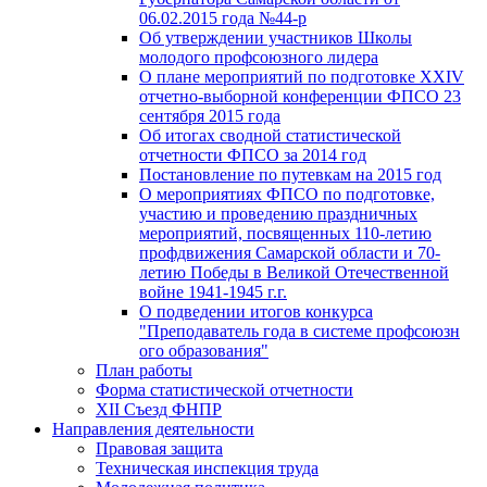
06.02.2015 года №44-р
Об утверждении участников Школы
молодого профсоюзного лидера
О плане мероприятий по подготовке XXIV
отчетно-выборной конференции ФПСО 23
сентября 2015 года
Об итогах сводной статистической
отчетности ФПСО за 2014 год
Постановление по путевкам на 2015 год
О мероприятиях ФПСО по подготовке,
участию и проведению праздничных
мероприятий, посвященных 110-летию
профдвижения Самарской области и 70-
летию Победы в Великой Отечественной
войне 1941-1945 г.г.
О подведении итогов конкурса
"Преподаватель года в системе профсоюзн
ого образования"
План работы
Форма статистической отчетности
XII Съезд ФНПР
Направления деятельности
Правовая защита
Техническая инспекция труда