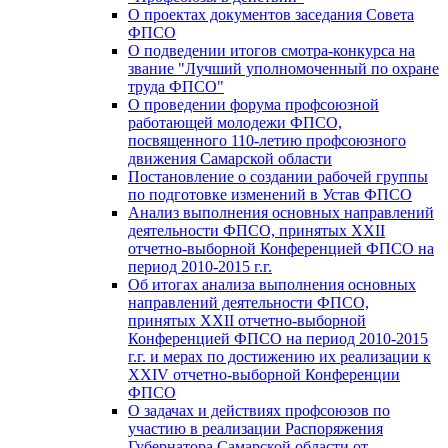
О проектах документов заседания Совета
ФПСО
О подведении итогов смотра-конкурса на
звание "Лучший уполномоченный по охране
труда ФПСО"
О проведении форума профсоюзной
работающей молодежи ФПСО,
посвященного 110-летию профсоюзного
движения Самарской области
Постановление о создании рабочей группы
по подготовке изменений в Устав ФПСО
Анализ выполнения основных направлений
деятельности ФПСО, принятых XXII
отчетно-выборной Конференцией ФПСО на
период 2010-2015 г.г.
Об итогах анализа выполнения основных
направлений деятельности ФПСО,
принятых XXII отчетно-выборной
Конференцией ФПСО на период 2010-2015
г.г. и мерах по достижению их реализации к
XXIV отчетно-выборной Конференции
ФПСО
О задачах и действиях профсоюзов по
участию в реализации Распоряжения
Губернатора Самарской области от