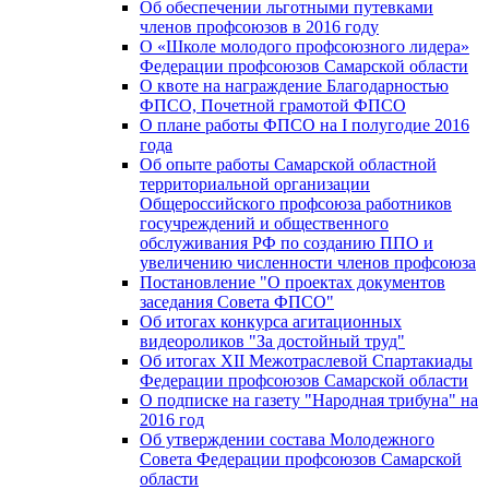
Об обеспечении льготными путевками
членов профсоюзов в 2016 году
О «Школе молодого профсоюзного лидера»
Федерации профсоюзов Самарской области
О квоте на награждение Благодарностью
ФПСО, Почетной грамотой ФПСО
О плане работы ФПСО на I полугодие 2016
года
Об опыте работы Самарской областной
территориальной организации
Общероссийского профсоюза работников
госучреждений и общественного
обслуживания РФ по созданию ППО и
увеличению численности членов профсоюза
Постановление "О проектах документов
заседания Совета ФПСО"
Об итогах конкурса агитационных
видеороликов "За достойный труд"
Об итогах XII Межотраслевой Спартакиады
Федерации профсоюзов Самарской области
О подписке на газету "Народная трибуна" на
2016 год
Об утверждении состава Молодежного
Совета Федерации профсоюзов Самарской
области