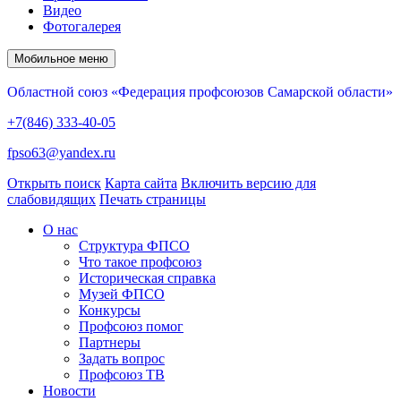
Видео
Фотогалерея
Мобильное меню
Областной союз «Федерация профсоюзов Самарской области»
+7(846) 333-40-05
fpso63@yandex.ru
Открыть поиск
Карта сайта
Включить версию для
слабовидящих
Печать страницы
О нас
Структура ФПСО
Что такое профсоюз
Историческая справка
Музей ФПСО
Конкурсы
Профсоюз помог
Партнеры
Задать вопрос
Профсоюз ТВ
Новости