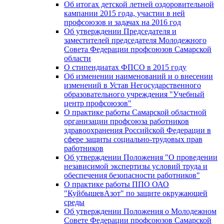
Об итогах детской летней оздоровительной
кампании 2015 года, участии в ней
профсоюзов и задачах на 2016 год
Об утверждении Председателя и
заместителей председателя Молодежного
Совета Федерации профсоюзов Самарской
области
О стипендиатах ФПСО в 2015 году
Об изменении наименований и о внесении
изменений в Устав Негосударственного
образовательного учреждения "Учебный
центр профсоюзов"
О практике работы Самарской областной
организации профсоюза работников
здравоохранения Российской Федерации в
сфере защиты социально-трудовых прав
работников
Об утверждении Положения "О проведении
независимой экспертизы условий труда и
обеспечения безопасности работников"
О практике работы ППО ОАО
"КуйбышевАзот" по защите окружающей
среды
Об утверждении Положения о Молодежном
Совете Федерации профсоюзов Самарской