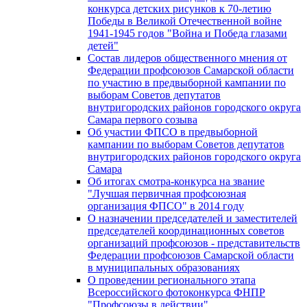
конкурса детских рисунков к 70-летию
Победы в Великой Отечественной войне
1941-1945 годов "Война и Победа глазами
детей"
Состав лидеров общественного мнения от
Федерации профсоюзов Самарской области
по участию в предвыборной кампании по
выборам Советов депутатов
внутригородских районов городского округа
Самара первого созыва
Об участии ФПСО в предвыборной
кампании по выборам Советов депутатов
внутригородских районов городского округа
Самара
Об итогах смотра-конкурса на звание
"Лучшая первичная профсоюзная
организация ФПСО" в 2014 году
О назначении председателей и заместителей
председателей координационных советов
организаций профсоюзов - представительств
Федерации профсоюзов Самарской области
в муниципальных образованиях
О проведении регионального этапа
Всероссийского фотоконкурса ФНПР
"Профсоюзы в действии"