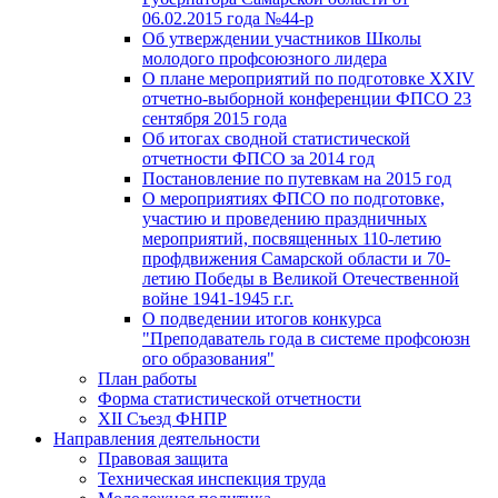
06.02.2015 года №44-р
Об утверждении участников Школы
молодого профсоюзного лидера
О плане мероприятий по подготовке XXIV
отчетно-выборной конференции ФПСО 23
сентября 2015 года
Об итогах сводной статистической
отчетности ФПСО за 2014 год
Постановление по путевкам на 2015 год
О мероприятиях ФПСО по подготовке,
участию и проведению праздничных
мероприятий, посвященных 110-летию
профдвижения Самарской области и 70-
летию Победы в Великой Отечественной
войне 1941-1945 г.г.
О подведении итогов конкурса
"Преподаватель года в системе профсоюзн
ого образования"
План работы
Форма статистической отчетности
XII Съезд ФНПР
Направления деятельности
Правовая защита
Техническая инспекция труда