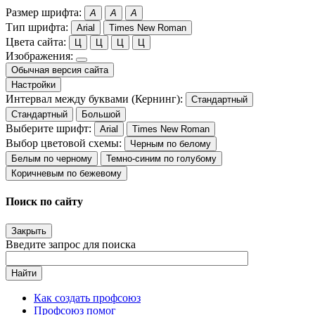
Размер шрифта:
A
A
A
Тип шрифта:
Arial
Times New Roman
Цвета сайта:
Ц
Ц
Ц
Ц
Изображения:
Обычная версия сайта
Настройки
Интервал между буквами (Кернинг):
Стандартный
Стандартный
Большой
Выберите шрифт:
Arial
Times New Roman
Выбор цветовой схемы:
Черным по белому
Белым по черному
Темно-синим по голубому
Коричневым по бежевому
Поиск по сайту
Закрыть
Введите запрос для поиска
Найти
Как создать профсоюз
Профсоюз помог