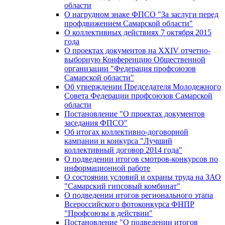
области
О нагрудном знаке ФПСО "За заслуги перед
профдвижением Самарской области"
О коллективных действиях 7 октября 2015
года
О проектах документов на XXIV отчетно-
выборную Конференцию Общественной
организации "Федерация профсоюзов
Самарской области"
Об утверждении Председателя Молодежного
Совета Федерации профсоюзов Самарской
области
Постановление "О проектах документов
заседания ФПСО"
Об итогах коллективно-договорной
кампании и конкурса "Лучший
коллективный договор 2014 года"
О подведении итогов смотров-конкурсов по
информационной работе
О состоянии условий и охраны труда на ЗАО
"Самарский гипсовый комбинат"
О подведении итогов регионального этапа
Всероссийского фотоконкурса ФНПР
"Профсоюзы в действии"
Постановление "О подведении итогов