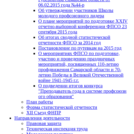
06.02.2015 года №44-р
Об утверждении участников Школы
молодого профсоюзного лидера
О плане мероприятий по подготовке XXIV
отчетно-выборной конференции ФПСО 23
сентября 2015 года
Об итогах сводной статистической
отчетности ФПСО за 2014 год
Постановление по путевкам на 2015 год
О мероприятиях ФПСО по подготовке,
участию и проведению праздничных
мероприятий, посвященных 110-летию
профдвижения Самарской области и 70-
летию Победы в Великой Отечественной
войне 1941-1945 г.г.
О подведении итогов конкурса
"Преподаватель года в системе профсоюзн
ого образования"
План работы
Форма статистической отчетности
XII Съезд ФНПР
Направления деятельности
Правовая защита
Техническая инспекция труда