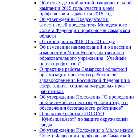
Об итогах детской летней оздоровительной
кампании 2015 года, участии в ней
профсоюзов и задачах на 2016 год
Об утверждении Председателя и
заместителей председателя Молодежного
Совета Федерации профсоюзов Самарской
области
О стипендиатах ФПСО в 2015 году
Об изменении наименований и о внесении
изменений в Устав Негосударственного
образовательного учреждения "Учебный
центр профсоюзов"
О практике работы Самарской областной
организации профсоюза работников
здравоохранения Российской Федерации в
сфере защиты социально-трудовых прав
работников
Об утверждении Положения "О проведении
независимой экспертизы условий труда и
обеспечения безопасности работников"
О практике работы ППО ОАО
"КуйбышевАзот" по защите окружающей
среды
Об утверждении Положения о Молодежном
Совете Федерации профсоюзов Самарской