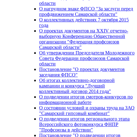
области
О нагрудном знаке ФПСО "За заслуги перед
профдвижением Самарской области"
О коллективных действиях 7 октября 2015
года
О проектах документов на XXIV отчетно-
выборную Конференцию Общественной
организации "Федерация профсоюзов
Самарской области"
Об утверждении Председателя Молодежного
Совета Федерации профсоюзов Самарской
области
Постановление "О проектах документов
заседания ФПСО"
Об итогах коллективно-договорной
кампании и конкурса "Лучший
коллективный договор 2014 года"
О подведении итогов смотров-конкурсов по
информационной работе
О состоянии условий и охраны труда на ЗАО
"Самарский гипсовый комбинат"
О подведении итогов регионального этапа
Всероссийского фотоконкурса ФНПР
"Профсоюзы в действии"
Постановление "О подведении итогов