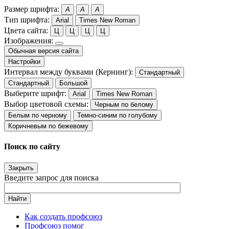
Размер шрифта:
A
A
A
Тип шрифта:
Arial
Times New Roman
Цвета сайта:
Ц
Ц
Ц
Ц
Изображения:
Обычная версия сайта
Настройки
Интервал между буквами (Кернинг):
Стандартный
Стандартный
Большой
Выберите шрифт:
Arial
Times New Roman
Выбор цветовой схемы:
Черным по белому
Белым по черному
Темно-синим по голубому
Коричневым по бежевому
Поиск по сайту
Закрыть
Введите запрос для поиска
Найти
Как создать профсоюз
Профсоюз помог