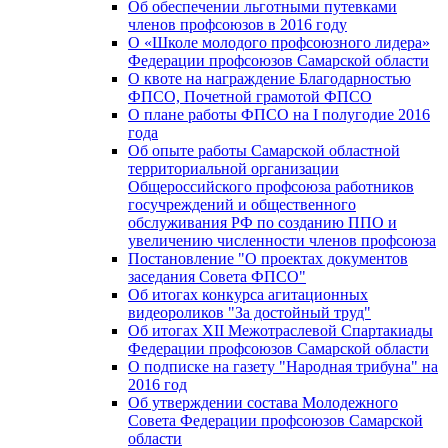
Об обеспечении льготными путевками
членов профсоюзов в 2016 году
О «Школе молодого профсоюзного лидера»
Федерации профсоюзов Самарской области
О квоте на награждение Благодарностью
ФПСО, Почетной грамотой ФПСО
О плане работы ФПСО на I полугодие 2016
года
Об опыте работы Самарской областной
территориальной организации
Общероссийского профсоюза работников
госучреждений и общественного
обслуживания РФ по созданию ППО и
увеличению численности членов профсоюза
Постановление "О проектах документов
заседания Совета ФПСО"
Об итогах конкурса агитационных
видеороликов "За достойный труд"
Об итогах XII Межотраслевой Спартакиады
Федерации профсоюзов Самарской области
О подписке на газету "Народная трибуна" на
2016 год
Об утверждении состава Молодежного
Совета Федерации профсоюзов Самарской
области