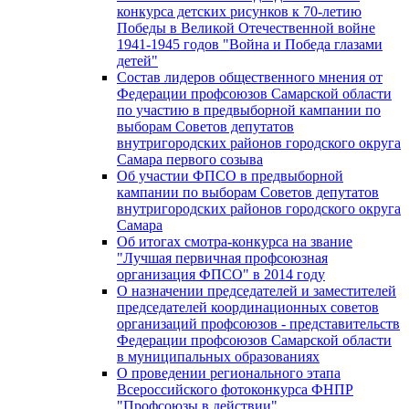
конкурса детских рисунков к 70-летию
Победы в Великой Отечественной войне
1941-1945 годов "Война и Победа глазами
детей"
Состав лидеров общественного мнения от
Федерации профсоюзов Самарской области
по участию в предвыборной кампании по
выборам Советов депутатов
внутригородских районов городского округа
Самара первого созыва
Об участии ФПСО в предвыборной
кампании по выборам Советов депутатов
внутригородских районов городского округа
Самара
Об итогах смотра-конкурса на звание
"Лучшая первичная профсоюзная
организация ФПСО" в 2014 году
О назначении председателей и заместителей
председателей координационных советов
организаций профсоюзов - представительств
Федерации профсоюзов Самарской области
в муниципальных образованиях
О проведении регионального этапа
Всероссийского фотоконкурса ФНПР
"Профсоюзы в действии"