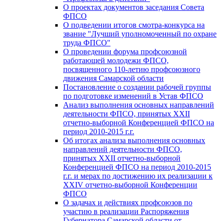
О проектах документов заседания Совета
ФПСО
О подведении итогов смотра-конкурса на
звание "Лучший уполномоченный по охране
труда ФПСО"
О проведении форума профсоюзной
работающей молодежи ФПСО,
посвященного 110-летию профсоюзного
движения Самарской области
Постановление о создании рабочей группы
по подготовке изменений в Устав ФПСО
Анализ выполнения основных направлений
деятельности ФПСО, принятых XXII
отчетно-выборной Конференцией ФПСО на
период 2010-2015 г.г.
Об итогах анализа выполнения основных
направлений деятельности ФПСО,
принятых XXII отчетно-выборной
Конференцией ФПСО на период 2010-2015
г.г. и мерах по достижению их реализации к
XXIV отчетно-выборной Конференции
ФПСО
О задачах и действиях профсоюзов по
участию в реализации Распоряжения
Губернатора Самарской области от