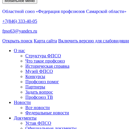
Мобильное меню
Областной союз «Федерация профсоюзов Самарской области»
+7(846) 333-40-05
fpso63@yandex.ru
Открыть поиск
Карта сайта
Включить версию для слабовидящ
О нас
Структура ФПСО
Что такое профсоюз
Историческая справка
Музей ФПСО
Конкурсы
Профсоюз помог
Партнеры
Задать вопрос
Профсоюз ТВ
Новости
Все новости
Федеральные новости
Документы
Устав ФПСО
Официальные документы