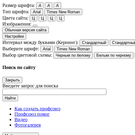
Размер шрифта:
A
A
A
Тип шрифта:
Arial
Times New Roman
Цвета сайта:
Ц
Ц
Ц
Ц
Изображения:
Обычная версия сайта
Настройки
Интервал между буквами (Кернинг):
Стандартный
Стандартны
Выберите шрифт:
Arial
Times New Roman
Выбор цветовой схемы:
Черным по белому
Белым по черному
Поиск по сайту
Закрыть
Введите запрос для поиска
Найти
Как создать профсоюз
Профсоюз помог
Видео
Фотогалерея