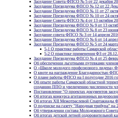
Заседание Совета ФПСО № 5 от 22 декабря 20
Заседание Президиума ФПСО № 12 от 22 Дека
Заседание Президиума ФПСО № 11 от 27 октя
Заседание Президиума ФПСО № 10 от 24 октя
Заседание Совета ФПСО № 4 от 13 октября 20
Заседание Президиума ФПСО № 9 от 13 октяб
Заседание Президиума ФПСО № 8 от 23 июня 
Заседание совета ФПСО № 3 от 14 апреля 201
Заседание Президиума ФПСО № 6 от 14 апрел
Заседание Президиума ФПСО № 5 от 24 марта
5-1 О практике работы Самарской обла
5-2 О практике применения ФЗ от 28.12
Заседание Президиума ФПСО № 4 от 25 февра
Об обеспечении льготными путевками членов
О «Школе молодого профсоюзного лидера» Ф
О квоте на награждение Благодарностью Ф
О плане работы ФПСО на I полугодие 2016 г
Об опыте работы Самарской областной терри
созданию ППО и увеличению численности чл
Постановление "О проектах документов зас
Об итогах конкурса агитационных видеоролик
Об итогах XII Межотраслевой Спартакиады 
О подписке на газету "Народная трибуна" на 
Об утверждении состава Молодежного Совет
Об итогах детской летней оздоровительной ка