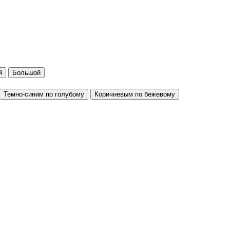
й
Большой
Темно-синим по голубому
Коричневым по бежевому