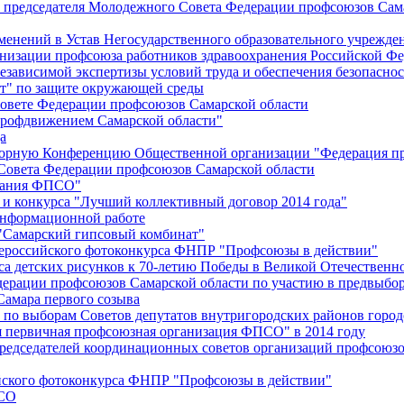
й председателя Молодежного Совета Федерации профсоюзов Сам
менений в Устав Негосударственного образовательного учрежд
анизации профсоюза работников здравоохранения Российской Фе
зависимой экспертизы условий труда и обеспечения безопаснос
" по защите окружающей среды
вете Федерации профсоюзов Самарской области
профдвижением Самарской области"
а
борную Конференцию Общественной организации "Федерация пр
Совета Федерации профсоюзов Самарской области
едания ФПСО"
 и конкурса "Лучший коллективный договор 2014 года"
информационной работе
 "Самарский гипсовый комбинат"
сероссийского фотоконкурса ФНПР "Профсоюзы в действии"
а детских рисунков к 70-летию Победы в Великой Отечественно
дерации профсоюзов Самарской области по участию в предвыбо
Самара первого созыва
о выборам Советов депутатов внутригородских районов город
ая первичная профсоюзная организация ФПСО" в 2014 году
председателей координационных советов организаций профсоюз
ийского фотоконкурса ФНПР "Профсоюзы в действии"
ПСО