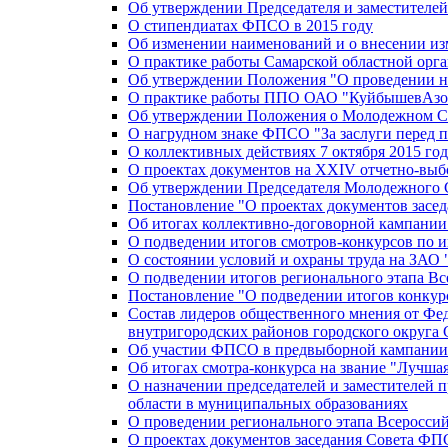
Об утверждении Председателя и заместителе
О стипендиатах ФПСО в 2015 году
Об изменении наименований и о внесении из
О практике работы Самарской областной орг
Об утверждении Положения "О проведении не
О практике работы ППО ОАО "КуйбышевАзот
Об утверждении Положения о Молодежном Со
О нагрудном знаке ФПСО "За заслуги перед 
О коллективных действиях 7 октября 2015 год
О проектах документов на XXIV отчетно-вы
Об утверждении Председателя Молодежного 
Постановление "О проектах документов зас
Об итогах коллективно-договорной кампании
О подведении итогов смотров-конкурсов по 
О состоянии условий и охраны труда на ЗАО
О подведении итогов регионального этапа В
Постановление "О подведении итогов конкурс
Состав лидеров общественного мнения от Фе
внутригородских районов городского округа 
Об участии ФПСО в предвыборной кампании п
Об итогах смотра-конкурса на звание "Лучш
О назначении председателей и заместителей 
области в муниципальных образованиях
О проведении регионального этапа Всеросс
О проектах документов заседания Совета Ф