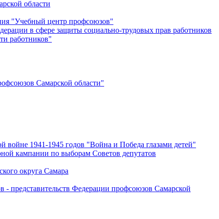
арской области
ения "Учебный центр профсоюзов"
дерации в сфере защиты социально-трудовых прав работников
ти работников"
офсоюзов Самарской области"
й войне 1941-1945 годов "Война и Победа глазами детей"
рной кампании по выборам Советов депутатов
ского округа Самара
ов - представительств Федерации профсоюзов Самарской