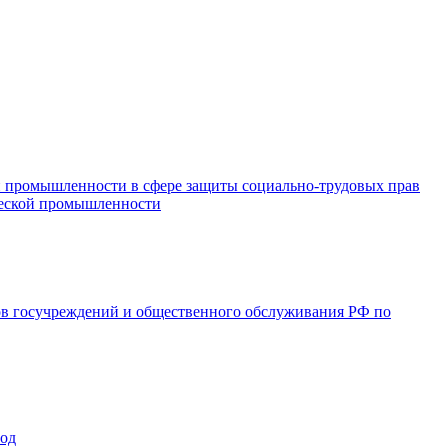
и промышленности в сфере защиты социально-трудовых прав
ической промышленности
ов госучреждений и общественного обслуживания РФ по
год