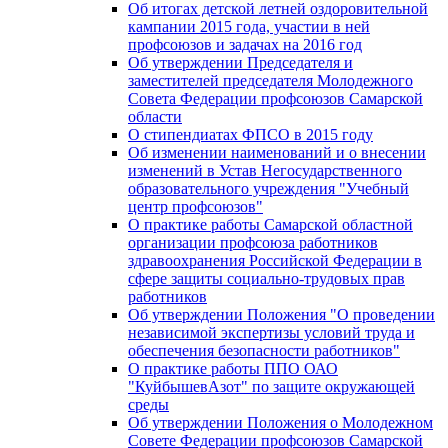
Об итогах детской летней оздоровительной
кампании 2015 года, участии в ней
профсоюзов и задачах на 2016 год
Об утверждении Председателя и
заместителей председателя Молодежного
Совета Федерации профсоюзов Самарской
области
О стипендиатах ФПСО в 2015 году
Об изменении наименований и о внесении
изменений в Устав Негосударственного
образовательного учреждения "Учебный
центр профсоюзов"
О практике работы Самарской областной
организации профсоюза работников
здравоохранения Российской Федерации в
сфере защиты социально-трудовых прав
работников
Об утверждении Положения "О проведении
независимой экспертизы условий труда и
обеспечения безопасности работников"
О практике работы ППО ОАО
"КуйбышевАзот" по защите окружающей
среды
Об утверждении Положения о Молодежном
Совете Федерации профсоюзов Самарской