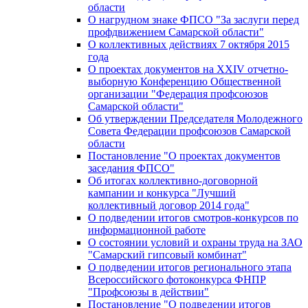
области
О нагрудном знаке ФПСО "За заслуги перед
профдвижением Самарской области"
О коллективных действиях 7 октября 2015
года
О проектах документов на XXIV отчетно-
выборную Конференцию Общественной
организации "Федерация профсоюзов
Самарской области"
Об утверждении Председателя Молодежного
Совета Федерации профсоюзов Самарской
области
Постановление "О проектах документов
заседания ФПСО"
Об итогах коллективно-договорной
кампании и конкурса "Лучший
коллективный договор 2014 года"
О подведении итогов смотров-конкурсов по
информационной работе
О состоянии условий и охраны труда на ЗАО
"Самарский гипсовый комбинат"
О подведении итогов регионального этапа
Всероссийского фотоконкурса ФНПР
"Профсоюзы в действии"
Постановление "О подведении итогов