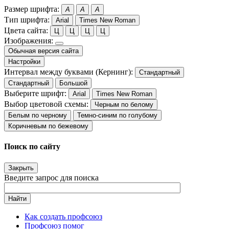
Размер шрифта:
A
A
A
Тип шрифта:
Arial
Times New Roman
Цвета сайта:
Ц
Ц
Ц
Ц
Изображения:
Обычная версия сайта
Настройки
Интервал между буквами (Кернинг):
Стандартный
Стандартный
Большой
Выберите шрифт:
Arial
Times New Roman
Выбор цветовой схемы:
Черным по белому
Белым по черному
Темно-синим по голубому
Коричневым по бежевому
Поиск по сайту
Закрыть
Введите запрос для поиска
Найти
Как создать профсоюз
Профсоюз помог