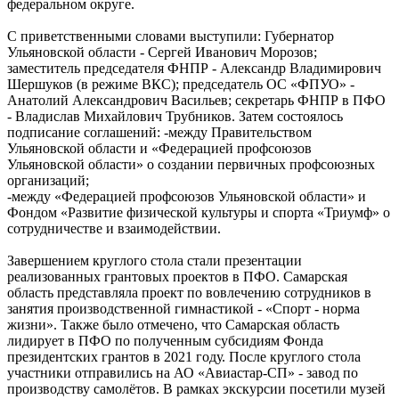
федеральном округе.
С приветственными словами выступили: Губернатор
Ульяновской области - Сергей Иванович Морозов;
заместитель председателя ФНПР - Александр Владимирович
Шершуков (в режиме ВКС); председатель ОС «ФПУО» -
Анатолий Александрович Васильев; секретарь ФНПР в ПФО
- Владислав Михайлович Трубников. Затем состоялось
подписание соглашений: -между Правительством
Ульяновской области и «Федерацией профсоюзов
Ульяновской области» о создании первичных профсоюзных
организаций;
-между «Федерацией профсоюзов Ульяновской области» и
Фондом «Развитие физической культуры и спорта «Триумф» о
сотрудничестве и взаимодействии.
Завершением круглого стола стали презентации
реализованных грантовых проектов в ПФО. Самарская
область представляла проект по вовлечению сотрудников в
занятия производственной гимнастикой - «Спорт - норма
жизни». Также было отмечено, что Самарская область
лидирует в ПФО по полученным субсидиям Фонда
президентских грантов в 2021 году. После круглого стола
участники отправились на АО «Авиастар-СП» - завод по
производству самолётов. В рамках экскурсии посетили музей