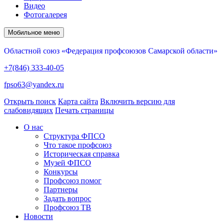
Видео
Фотогалерея
Мобильное меню
Областной союз «Федерация профсоюзов Самарской области»
+7(846) 333-40-05
fpso63@yandex.ru
Открыть поиск
Карта сайта
Включить версию для
слабовидящих
Печать страницы
О нас
Структура ФПСО
Что такое профсоюз
Историческая справка
Музей ФПСО
Конкурсы
Профсоюз помог
Партнеры
Задать вопрос
Профсоюз ТВ
Новости