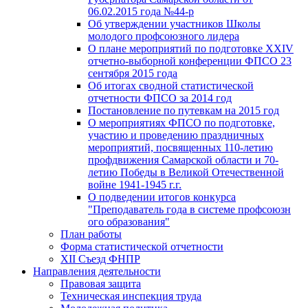
06.02.2015 года №44-р
Об утверждении участников Школы
молодого профсоюзного лидера
О плане мероприятий по подготовке XXIV
отчетно-выборной конференции ФПСО 23
сентября 2015 года
Об итогах сводной статистической
отчетности ФПСО за 2014 год
Постановление по путевкам на 2015 год
О мероприятиях ФПСО по подготовке,
участию и проведению праздничных
мероприятий, посвященных 110-летию
профдвижения Самарской области и 70-
летию Победы в Великой Отечественной
войне 1941-1945 г.г.
О подведении итогов конкурса
"Преподаватель года в системе профсоюзн
ого образования"
План работы
Форма статистической отчетности
XII Съезд ФНПР
Направления деятельности
Правовая защита
Техническая инспекция труда