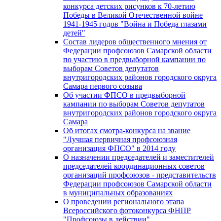
конкурса детских рисунков к 70-летию
Победы в Великой Отечественной войне
1941-1945 годов "Война и Победа глазами
детей"
Состав лидеров общественного мнения от
Федерации профсоюзов Самарской области
по участию в предвыборной кампании по
выборам Советов депутатов
внутригородских районов городского округа
Самара первого созыва
Об участии ФПСО в предвыборной
кампании по выборам Советов депутатов
внутригородских районов городского округа
Самара
Об итогах смотра-конкурса на звание
"Лучшая первичная профсоюзная
организация ФПСО" в 2014 году
О назначении председателей и заместителей
председателей координационных советов
организаций профсоюзов - представительств
Федерации профсоюзов Самарской области
в муниципальных образованиях
О проведении регионального этапа
Всероссийского фотоконкурса ФНПР
"Профсоюзы в действии"