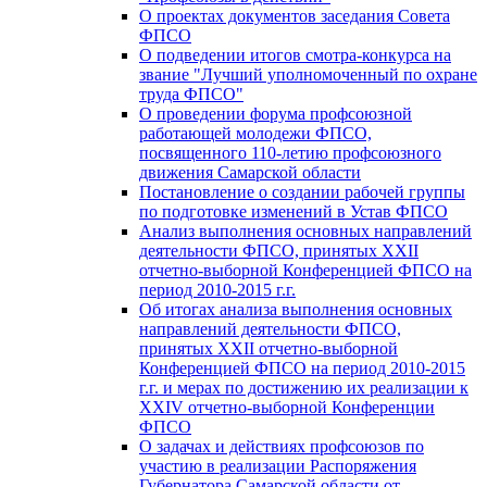
О проектах документов заседания Совета
ФПСО
О подведении итогов смотра-конкурса на
звание "Лучший уполномоченный по охране
труда ФПСО"
О проведении форума профсоюзной
работающей молодежи ФПСО,
посвященного 110-летию профсоюзного
движения Самарской области
Постановление о создании рабочей группы
по подготовке изменений в Устав ФПСО
Анализ выполнения основных направлений
деятельности ФПСО, принятых XXII
отчетно-выборной Конференцией ФПСО на
период 2010-2015 г.г.
Об итогах анализа выполнения основных
направлений деятельности ФПСО,
принятых XXII отчетно-выборной
Конференцией ФПСО на период 2010-2015
г.г. и мерах по достижению их реализации к
XXIV отчетно-выборной Конференции
ФПСО
О задачах и действиях профсоюзов по
участию в реализации Распоряжения
Губернатора Самарской области от