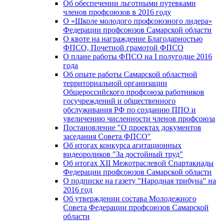
Об обеспечении льготными путевками
членов профсоюзов в 2016 году
О «Школе молодого профсоюзного лидера»
Федерации профсоюзов Самарской области
О квоте на награждение Благодарностью
ФПСО, Почетной грамотой ФПСО
О плане работы ФПСО на I полугодие 2016
года
Об опыте работы Самарской областной
территориальной организации
Общероссийского профсоюза работников
госучреждений и общественного
обслуживания РФ по созданию ППО и
увеличению численности членов профсоюза
Постановление "О проектах документов
заседания Совета ФПСО"
Об итогах конкурса агитационных
видеороликов "За достойный труд"
Об итогах XII Межотраслевой Спартакиады
Федерации профсоюзов Самарской области
О подписке на газету "Народная трибуна" на
2016 год
Об утверждении состава Молодежного
Совета Федерации профсоюзов Самарской
области