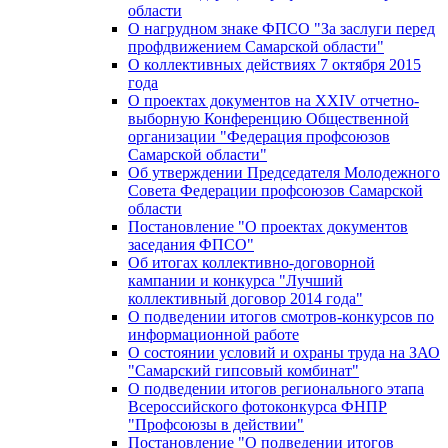
области
О нагрудном знаке ФПСО "За заслуги перед
профдвижением Самарской области"
О коллективных действиях 7 октября 2015
года
О проектах документов на XXIV отчетно-
выборную Конференцию Общественной
организации "Федерация профсоюзов
Самарской области"
Об утверждении Председателя Молодежного
Совета Федерации профсоюзов Самарской
области
Постановление "О проектах документов
заседания ФПСО"
Об итогах коллективно-договорной
кампании и конкурса "Лучший
коллективный договор 2014 года"
О подведении итогов смотров-конкурсов по
информационной работе
О состоянии условий и охраны труда на ЗАО
"Самарский гипсовый комбинат"
О подведении итогов регионального этапа
Всероссийского фотоконкурса ФНПР
"Профсоюзы в действии"
Постановление "О подведении итогов