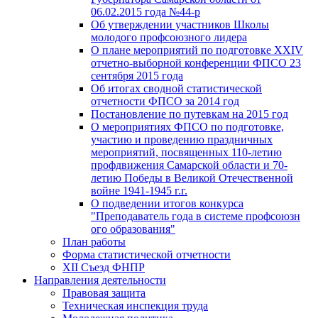
06.02.2015 года №44-р
Об утверждении участников Школы
молодого профсоюзного лидера
О плане мероприятий по подготовке XXIV
отчетно-выборной конференции ФПСО 23
сентября 2015 года
Об итогах сводной статистической
отчетности ФПСО за 2014 год
Постановление по путевкам на 2015 год
О мероприятиях ФПСО по подготовке,
участию и проведению праздничных
мероприятий, посвященных 110-летию
профдвижения Самарской области и 70-
летию Победы в Великой Отечественной
войне 1941-1945 г.г.
О подведении итогов конкурса
"Преподаватель года в системе профсоюзн
ого образования"
План работы
Форма статистической отчетности
XII Съезд ФНПР
Направления деятельности
Правовая защита
Техническая инспекция труда