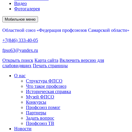
Видео
Фотогалерея
Мобильное меню
Областной союз «Федерация профсоюзов Самарской области»
+7(846) 333-40-05
fpso63@yandex.ru
Открыть поиск
Карта сайта
Включить версию для
слабовидящих
Печать страницы
О нас
Структура ФПСО
Что такое профсоюз
Историческая справка
Музей ФПСО
Конкурсы
Профсоюз помог
Партнеры
Задать вопрос
Профсоюз ТВ
Новости