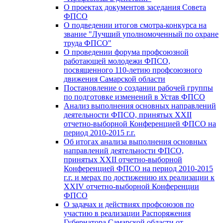
О проектах документов заседания Совета
ФПСО
О подведении итогов смотра-конкурса на
звание "Лучший уполномоченный по охране
труда ФПСО"
О проведении форума профсоюзной
работающей молодежи ФПСО,
посвященного 110-летию профсоюзного
движения Самарской области
Постановление о создании рабочей группы
по подготовке изменений в Устав ФПСО
Анализ выполнения основных направлений
деятельности ФПСО, принятых XXII
отчетно-выборной Конференцией ФПСО на
период 2010-2015 г.г.
Об итогах анализа выполнения основных
направлений деятельности ФПСО,
принятых XXII отчетно-выборной
Конференцией ФПСО на период 2010-2015
г.г. и мерах по достижению их реализации к
XXIV отчетно-выборной Конференции
ФПСО
О задачах и действиях профсоюзов по
участию в реализации Распоряжения
Губернатора Самарской области от