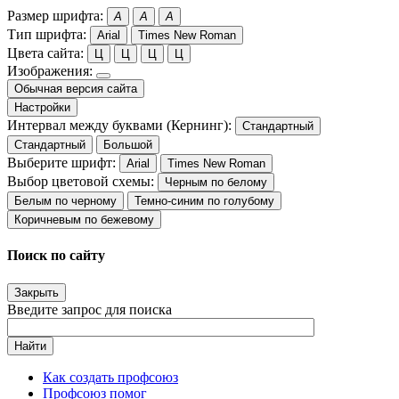
Размер шрифта:
A
A
A
Тип шрифта:
Arial
Times New Roman
Цвета сайта:
Ц
Ц
Ц
Ц
Изображения:
Обычная версия сайта
Настройки
Интервал между буквами (Кернинг):
Стандартный
Стандартный
Большой
Выберите шрифт:
Arial
Times New Roman
Выбор цветовой схемы:
Черным по белому
Белым по черному
Темно-синим по голубому
Коричневым по бежевому
Поиск по сайту
Закрыть
Введите запрос для поиска
Найти
Как создать профсоюз
Профсоюз помог