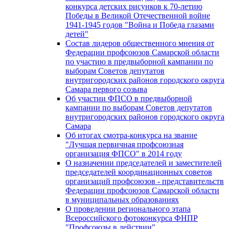
конкурса детских рисунков к 70-летию
Победы в Великой Отечественной войне
1941-1945 годов "Война и Победа глазами
детей"
Состав лидеров общественного мнения от
Федерации профсоюзов Самарской области
по участию в предвыборной кампании по
выборам Советов депутатов
внутригородских районов городского округа
Самара первого созыва
Об участии ФПСО в предвыборной
кампании по выборам Советов депутатов
внутригородских районов городского округа
Самара
Об итогах смотра-конкурса на звание
"Лучшая первичная профсоюзная
организация ФПСО" в 2014 году
О назначении председателей и заместителей
председателей координационных советов
организаций профсоюзов - представительств
Федерации профсоюзов Самарской области
в муниципальных образованиях
О проведении регионального этапа
Всероссийского фотоконкурса ФНПР
"Профсоюзы в действии"