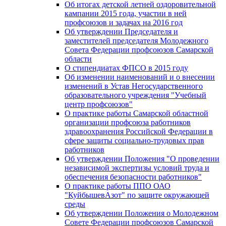
Об итогах детской летней оздоровительной
кампании 2015 года, участии в ней
профсоюзов и задачах на 2016 год
Об утверждении Председателя и
заместителей председателя Молодежного
Совета Федерации профсоюзов Самарской
области
О стипендиатах ФПСО в 2015 году
Об изменении наименований и о внесении
изменений в Устав Негосударственного
образовательного учреждения "Учебный
центр профсоюзов"
О практике работы Самарской областной
организации профсоюза работников
здравоохранения Российской Федерации в
сфере защиты социально-трудовых прав
работников
Об утверждении Положения "О проведении
независимой экспертизы условий труда и
обеспечения безопасности работников"
О практике работы ППО ОАО
"КуйбышевАзот" по защите окружающей
среды
Об утверждении Положения о Молодежном
Совете Федерации профсоюзов Самарской