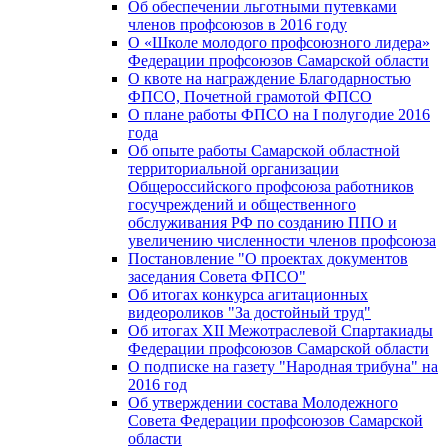
Об обеспечении льготными путевками
членов профсоюзов в 2016 году
О «Школе молодого профсоюзного лидера»
Федерации профсоюзов Самарской области
О квоте на награждение Благодарностью
ФПСО, Почетной грамотой ФПСО
О плане работы ФПСО на I полугодие 2016
года
Об опыте работы Самарской областной
территориальной организации
Общероссийского профсоюза работников
госучреждений и общественного
обслуживания РФ по созданию ППО и
увеличению численности членов профсоюза
Постановление "О проектах документов
заседания Совета ФПСО"
Об итогах конкурса агитационных
видеороликов "За достойный труд"
Об итогах XII Межотраслевой Спартакиады
Федерации профсоюзов Самарской области
О подписке на газету "Народная трибуна" на
2016 год
Об утверждении состава Молодежного
Совета Федерации профсоюзов Самарской
области