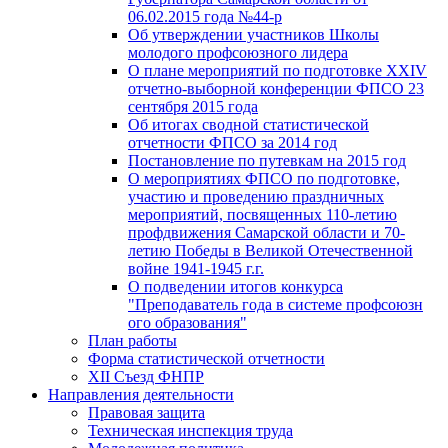
06.02.2015 года №44-р
Об утверждении участников Школы
молодого профсоюзного лидера
О плане мероприятий по подготовке XXIV
отчетно-выборной конференции ФПСО 23
сентября 2015 года
Об итогах сводной статистической
отчетности ФПСО за 2014 год
Постановление по путевкам на 2015 год
О мероприятиях ФПСО по подготовке,
участию и проведению праздничных
мероприятий, посвященных 110-летию
профдвижения Самарской области и 70-
летию Победы в Великой Отечественной
войне 1941-1945 г.г.
О подведении итогов конкурса
"Преподаватель года в системе профсоюзн
ого образования"
План работы
Форма статистической отчетности
XII Съезд ФНПР
Направления деятельности
Правовая защита
Техническая инспекция труда