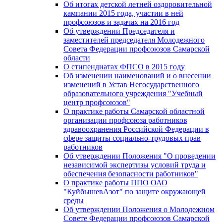
Об итогах детской летней оздоровительной
кампании 2015 года, участии в ней
профсоюзов и задачах на 2016 год
Об утверждении Председателя и
заместителей председателя Молодежного
Совета Федерации профсоюзов Самарской
области
О стипендиатах ФПСО в 2015 году
Об изменении наименований и о внесении
изменений в Устав Негосударственного
образовательного учреждения "Учебный
центр профсоюзов"
О практике работы Самарской областной
организации профсоюза работников
здравоохранения Российской Федерации в
сфере защиты социально-трудовых прав
работников
Об утверждении Положения "О проведении
независимой экспертизы условий труда и
обеспечения безопасности работников"
О практике работы ППО ОАО
"КуйбышевАзот" по защите окружающей
среды
Об утверждении Положения о Молодежном
Совете Федерации профсоюзов Самарской