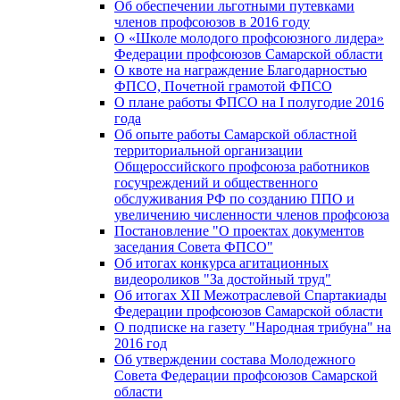
Об обеспечении льготными путевками
членов профсоюзов в 2016 году
О «Школе молодого профсоюзного лидера»
Федерации профсоюзов Самарской области
О квоте на награждение Благодарностью
ФПСО, Почетной грамотой ФПСО
О плане работы ФПСО на I полугодие 2016
года
Об опыте работы Самарской областной
территориальной организации
Общероссийского профсоюза работников
госучреждений и общественного
обслуживания РФ по созданию ППО и
увеличению численности членов профсоюза
Постановление "О проектах документов
заседания Совета ФПСО"
Об итогах конкурса агитационных
видеороликов "За достойный труд"
Об итогах XII Межотраслевой Спартакиады
Федерации профсоюзов Самарской области
О подписке на газету "Народная трибуна" на
2016 год
Об утверждении состава Молодежного
Совета Федерации профсоюзов Самарской
области