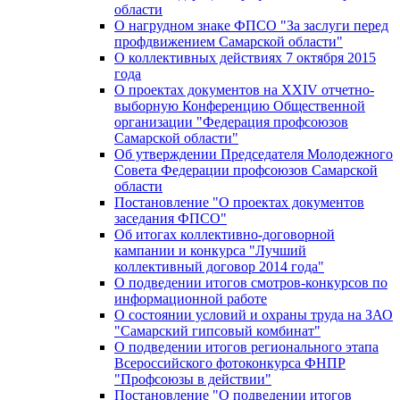
области
О нагрудном знаке ФПСО "За заслуги перед
профдвижением Самарской области"
О коллективных действиях 7 октября 2015
года
О проектах документов на XXIV отчетно-
выборную Конференцию Общественной
организации "Федерация профсоюзов
Самарской области"
Об утверждении Председателя Молодежного
Совета Федерации профсоюзов Самарской
области
Постановление "О проектах документов
заседания ФПСО"
Об итогах коллективно-договорной
кампании и конкурса "Лучший
коллективный договор 2014 года"
О подведении итогов смотров-конкурсов по
информационной работе
О состоянии условий и охраны труда на ЗАО
"Самарский гипсовый комбинат"
О подведении итогов регионального этапа
Всероссийского фотоконкурса ФНПР
"Профсоюзы в действии"
Постановление "О подведении итогов