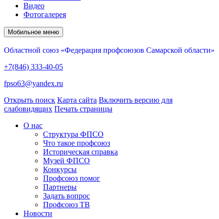
Видео
Фотогалерея
Мобильное меню
Областной союз «Федерация профсоюзов Самарской области»
+7(846) 333-40-05
fpso63@yandex.ru
Открыть поиск
Карта сайта
Включить версию для
слабовидящих
Печать страницы
О нас
Структура ФПСО
Что такое профсоюз
Историческая справка
Музей ФПСО
Конкурсы
Профсоюз помог
Партнеры
Задать вопрос
Профсоюз ТВ
Новости