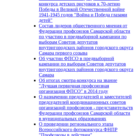
конкурса детских рисунков к 70-летию
Победы в Великой Отечественной войне
1941-1945 годов "Война и Победа глазами
детей"
Состав лидеров общественного мнения от
Федерации профсоюзов Самарской области
по участию в предвыборной кампании по
выборам Советов депутатов
внутригородских районов городского округа
Самара первого созыва
Об участии ФПСО в предвыборной
кампании по выборам Советов депутатов
внутригородских районов городского округа
Самара
Об итогах смотра-конкурса на звание
"Лучшая первичная профсоюзная
организация ФПСО" в 2014 году
О назначении председателей и заместителей
председателей координационных советов
организаций профсоюзов - представительств
Федерации профсоюзов Самарской области
в муниципальных образованиях
О проведении регионального этапа
Всероссийского фотоконкурса ФНПР
"Профсоюзы в действии"