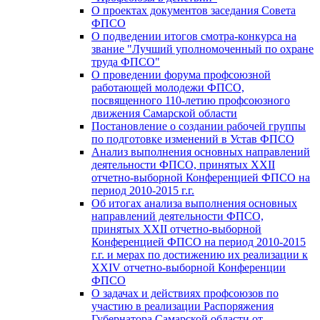
О проектах документов заседания Совета
ФПСО
О подведении итогов смотра-конкурса на
звание "Лучший уполномоченный по охране
труда ФПСО"
О проведении форума профсоюзной
работающей молодежи ФПСО,
посвященного 110-летию профсоюзного
движения Самарской области
Постановление о создании рабочей группы
по подготовке изменений в Устав ФПСО
Анализ выполнения основных направлений
деятельности ФПСО, принятых XXII
отчетно-выборной Конференцией ФПСО на
период 2010-2015 г.г.
Об итогах анализа выполнения основных
направлений деятельности ФПСО,
принятых XXII отчетно-выборной
Конференцией ФПСО на период 2010-2015
г.г. и мерах по достижению их реализации к
XXIV отчетно-выборной Конференции
ФПСО
О задачах и действиях профсоюзов по
участию в реализации Распоряжения
Губернатора Самарской области от