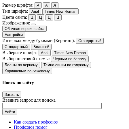
Размер шрифта:
A
A
A
Тип шрифта:
Arial
Times New Roman
Цвета сайта:
Ц
Ц
Ц
Ц
Изображения:
Обычная версия сайта
Настройки
Интервал между буквами (Кернинг):
Стандартный
Стандартный
Большой
Выберите шрифт:
Arial
Times New Roman
Выбор цветовой схемы:
Черным по белому
Белым по черному
Темно-синим по голубому
Коричневым по бежевому
Поиск по сайту
Закрыть
Введите запрос для поиска
Найти
Как создать профсоюз
Профсоюз помог