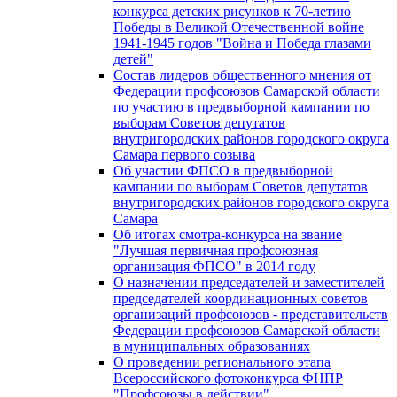
конкурса детских рисунков к 70-летию
Победы в Великой Отечественной войне
1941-1945 годов "Война и Победа глазами
детей"
Состав лидеров общественного мнения от
Федерации профсоюзов Самарской области
по участию в предвыборной кампании по
выборам Советов депутатов
внутригородских районов городского округа
Самара первого созыва
Об участии ФПСО в предвыборной
кампании по выборам Советов депутатов
внутригородских районов городского округа
Самара
Об итогах смотра-конкурса на звание
"Лучшая первичная профсоюзная
организация ФПСО" в 2014 году
О назначении председателей и заместителей
председателей координационных советов
организаций профсоюзов - представительств
Федерации профсоюзов Самарской области
в муниципальных образованиях
О проведении регионального этапа
Всероссийского фотоконкурса ФНПР
"Профсоюзы в действии"