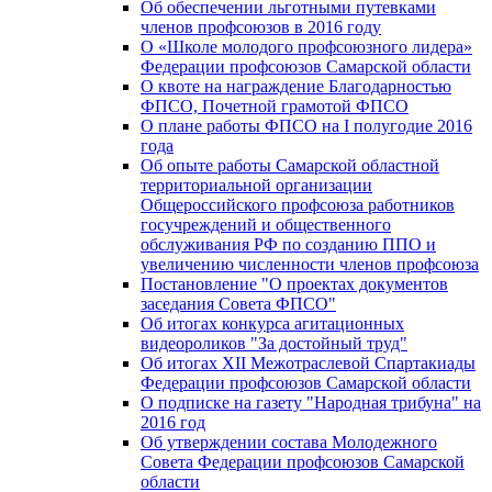
Об обеспечении льготными путевками
членов профсоюзов в 2016 году
О «Школе молодого профсоюзного лидера»
Федерации профсоюзов Самарской области
О квоте на награждение Благодарностью
ФПСО, Почетной грамотой ФПСО
О плане работы ФПСО на I полугодие 2016
года
Об опыте работы Самарской областной
территориальной организации
Общероссийского профсоюза работников
госучреждений и общественного
обслуживания РФ по созданию ППО и
увеличению численности членов профсоюза
Постановление "О проектах документов
заседания Совета ФПСО"
Об итогах конкурса агитационных
видеороликов "За достойный труд"
Об итогах XII Межотраслевой Спартакиады
Федерации профсоюзов Самарской области
О подписке на газету "Народная трибуна" на
2016 год
Об утверждении состава Молодежного
Совета Федерации профсоюзов Самарской
области