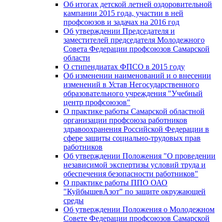
Об итогах детской летней оздоровительной
кампании 2015 года, участии в ней
профсоюзов и задачах на 2016 год
Об утверждении Председателя и
заместителей председателя Молодежного
Совета Федерации профсоюзов Самарской
области
О стипендиатах ФПСО в 2015 году
Об изменении наименований и о внесении
изменений в Устав Негосударственного
образовательного учреждения "Учебный
центр профсоюзов"
О практике работы Самарской областной
организации профсоюза работников
здравоохранения Российской Федерации в
сфере защиты социально-трудовых прав
работников
Об утверждении Положения "О проведении
независимой экспертизы условий труда и
обеспечения безопасности работников"
О практике работы ППО ОАО
"КуйбышевАзот" по защите окружающей
среды
Об утверждении Положения о Молодежном
Совете Федерации профсоюзов Самарской