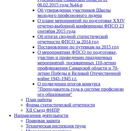
06.02.2015 года №44-р
Об утверждении участников Школы
молодого профсоюзного лидера
О плане мероприятий по подготовке XXIV
отчетно-выборной конференции ФПСО 23
сентября 2015 года
Об итогах сводной статистической
отчетности ФПСО за 2014 год
Постановление по путевкам на 2015 год
О мероприятиях ФПСО по подготовке,
участию и проведению праздничных
мероприятий, посвященных 110-летию
профдвижения Самарской области и 70-
летию Победы в Великой Отечественной
войне 1941-1945 г.г.
О подведении итогов конкурса
"Преподаватель года в системе профсоюзн
ого образования"
План работы
Форма статистической отчетности
XII Съезд ФНПР
Направления деятельности
Правовая защита
Техническая инспекция труда