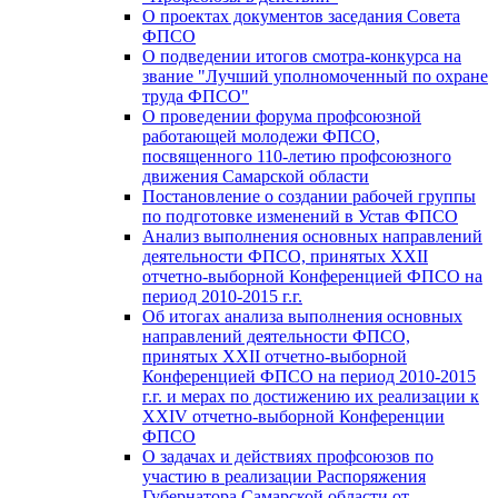
О проектах документов заседания Совета
ФПСО
О подведении итогов смотра-конкурса на
звание "Лучший уполномоченный по охране
труда ФПСО"
О проведении форума профсоюзной
работающей молодежи ФПСО,
посвященного 110-летию профсоюзного
движения Самарской области
Постановление о создании рабочей группы
по подготовке изменений в Устав ФПСО
Анализ выполнения основных направлений
деятельности ФПСО, принятых XXII
отчетно-выборной Конференцией ФПСО на
период 2010-2015 г.г.
Об итогах анализа выполнения основных
направлений деятельности ФПСО,
принятых XXII отчетно-выборной
Конференцией ФПСО на период 2010-2015
г.г. и мерах по достижению их реализации к
XXIV отчетно-выборной Конференции
ФПСО
О задачах и действиях профсоюзов по
участию в реализации Распоряжения
Губернатора Самарской области от