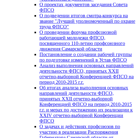
О проектах документов заседания Совета
ФПСО
О подведении итогов смотра-конкурса на
звание "Лучший уполномоченный по охране
труда ФПСО"
О проведении форума профсоюзной
работающей молодежи ФПСО,
посвященного 110-летию профсоюзного
движения Самарской области
Постановление о создании рабочей группы
по подготовке изменений в Устав ФПСО
Анализ выполнения основных направлений
деятельности ФПСО, принятых XXII
отчетно-выборной Конференцией ФПСО на
период 2010-2015 г.г.
Об итогах анализа выполнения основных
направлений деятельности ФПСО,
принятых XXII отчетно-выборной
Конференцией ФПСО на период 2010-2015
г.г. и мерах по достижению их реализации к
XXIV отчетно-выборной Конференции
ФПСО
О задачах и действиях профсоюзов по
участию в реализации Распоряжения
Губернатора Самарской области от