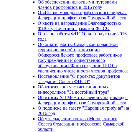
Об обеспечении льготными путевками
членов профсоюзов в 2016 году
О «Школе молодого профсоюзного лидера»
Федерации профсоюзов Самарской области
О квоте на награждение Благодарностью
ФПСО, Почетной грамотой ФПСО
О плане работы ФПСО на I полугодие 2016
года
Об опыте работы Самарской областной
территориальной организации
Общероссийского профсоюза работников
госучреждений и общественного
обслуживания РФ по созданию ППО и
увеличению численности членов профсоюза
Постановление "О проектах документов
заседания Совета ФПСО"
Об итогах конкурса агитационных
видеороликов "За достойный труд"
Об итогах XII Межотраслевой Спартакиады
Федерации профсоюзов Самарской области
О подписке на газету "Народная трибуна" на
2016 год
Об утверждении состава Молодежного
Совета Федерации профсоюзов Самарской
области