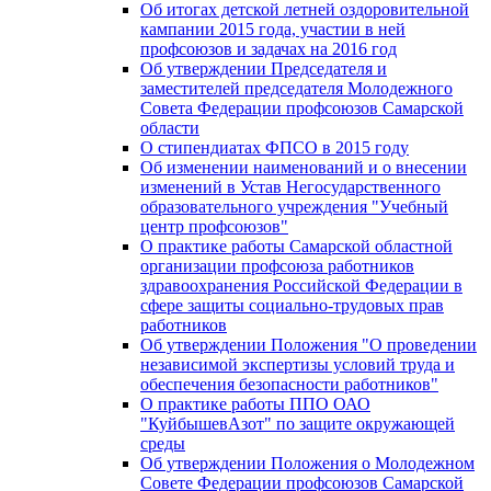
Об итогах детской летней оздоровительной
кампании 2015 года, участии в ней
профсоюзов и задачах на 2016 год
Об утверждении Председателя и
заместителей председателя Молодежного
Совета Федерации профсоюзов Самарской
области
О стипендиатах ФПСО в 2015 году
Об изменении наименований и о внесении
изменений в Устав Негосударственного
образовательного учреждения "Учебный
центр профсоюзов"
О практике работы Самарской областной
организации профсоюза работников
здравоохранения Российской Федерации в
сфере защиты социально-трудовых прав
работников
Об утверждении Положения "О проведении
независимой экспертизы условий труда и
обеспечения безопасности работников"
О практике работы ППО ОАО
"КуйбышевАзот" по защите окружающей
среды
Об утверждении Положения о Молодежном
Совете Федерации профсоюзов Самарской