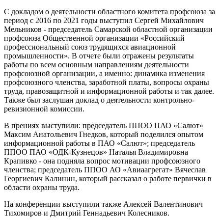
С докладом о деятельности областного комитета профсоюза за
период с 2016 по 2021 годы выступил Сергей Михайлович
Мельников - председатель Самарской областной организации
профсоюза Общественной организации «Российский
профессиональный союз трудящихся авиационной
промышленности». В отчете были отражены результаты
работы по всем основным нап­равлениям деятельности
профсоюзной организации, а именно: динамика изменения
профсоюзного членства, заработной платы, вопросы охраны
труда, правозащитной и информационной работы и так далее.
Также был заслушан доклад о деятельности контрольно-
ревизионной комиссии.
В прениях выступили: председатель ППОО ПАО «Салют»
Максим Анатольевич Гнедков, который поделился опытом
информационной работы в ПАО «Салют»; председатель
ППОО ПАО «ОДК-Кузнецов» Наталья Владимировна
Крапивко - она подняла вопрос мотивации профсоюзного
членства; председатель ППОО АО «Авиаагрегат» Вячеслав
Георгиевич Калинин, который рассказал о работе первички в
области охраны труда.
На конференции выступили также Алексей Валентинович
Тихомиров и Дмитрий Геннадьевич Колесников.