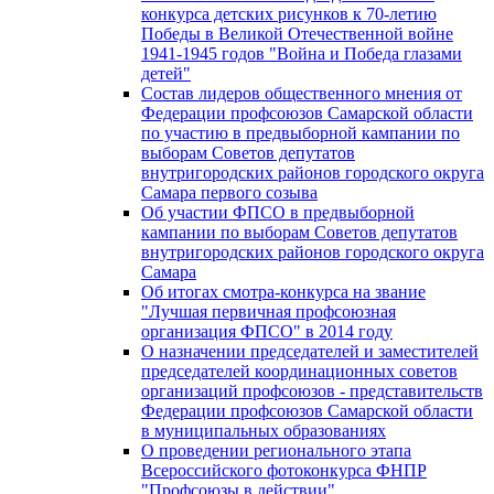
конкурса детских рисунков к 70-летию
Победы в Великой Отечественной войне
1941-1945 годов "Война и Победа глазами
детей"
Состав лидеров общественного мнения от
Федерации профсоюзов Самарской области
по участию в предвыборной кампании по
выборам Советов депутатов
внутригородских районов городского округа
Самара первого созыва
Об участии ФПСО в предвыборной
кампании по выборам Советов депутатов
внутригородских районов городского округа
Самара
Об итогах смотра-конкурса на звание
"Лучшая первичная профсоюзная
организация ФПСО" в 2014 году
О назначении председателей и заместителей
председателей координационных советов
организаций профсоюзов - представительств
Федерации профсоюзов Самарской области
в муниципальных образованиях
О проведении регионального этапа
Всероссийского фотоконкурса ФНПР
"Профсоюзы в действии"