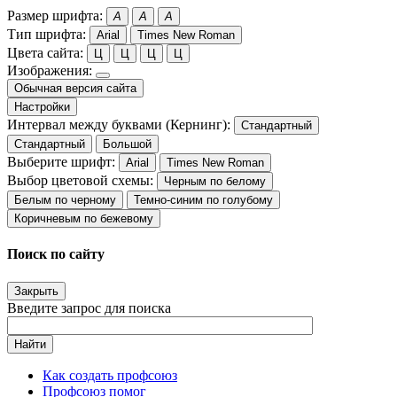
Размер шрифта:
A
A
A
Тип шрифта:
Arial
Times New Roman
Цвета сайта:
Ц
Ц
Ц
Ц
Изображения:
Обычная версия сайта
Настройки
Интервал между буквами (Кернинг):
Стандартный
Стандартный
Большой
Выберите шрифт:
Arial
Times New Roman
Выбор цветовой схемы:
Черным по белому
Белым по черному
Темно-синим по голубому
Коричневым по бежевому
Поиск по сайту
Закрыть
Введите запрос для поиска
Найти
Как создать профсоюз
Профсоюз помог