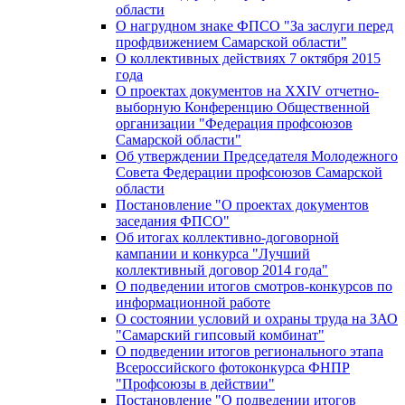
области
О нагрудном знаке ФПСО "За заслуги перед
профдвижением Самарской области"
О коллективных действиях 7 октября 2015
года
О проектах документов на XXIV отчетно-
выборную Конференцию Общественной
организации "Федерация профсоюзов
Самарской области"
Об утверждении Председателя Молодежного
Совета Федерации профсоюзов Самарской
области
Постановление "О проектах документов
заседания ФПСО"
Об итогах коллективно-договорной
кампании и конкурса "Лучший
коллективный договор 2014 года"
О подведении итогов смотров-конкурсов по
информационной работе
О состоянии условий и охраны труда на ЗАО
"Самарский гипсовый комбинат"
О подведении итогов регионального этапа
Всероссийского фотоконкурса ФНПР
"Профсоюзы в действии"
Постановление "О подведении итогов