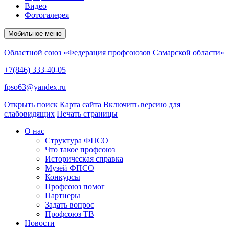
Видео
Фотогалерея
Мобильное меню
Областной союз «Федерация профсоюзов Самарской области»
+7(846) 333-40-05
fpso63@yandex.ru
Открыть поиск
Карта сайта
Включить версию для
слабовидящих
Печать страницы
О нас
Структура ФПСО
Что такое профсоюз
Историческая справка
Музей ФПСО
Конкурсы
Профсоюз помог
Партнеры
Задать вопрос
Профсоюз ТВ
Новости