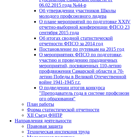
06.02.2015 года №44-р
Об утверждении участников Школы
молодого профсоюзного лидера
О плане мероприятий по подготовке XXIV
отчетно-выборной конференции ФПСО 23
сентября 2015 года
Об итогах сводной статистической
отчетности ФПСО за 2014 год
Постановление по путевкам на 2015 год
О мероприятиях ФПСО по подготовке,
участию и проведению праздничных
мероприятий, посвященных 110-летию
профдвижения Самарской области и 70-
летию Победы в Великой Отечественной
войне 1941-1945 г.г.
О подведении итогов конкурса
"Преподаватель года в системе профсоюзн
ого образования"
План работы
Форма статистической отчетности
XII Съезд ФНПР
Направления деятельности
Правовая защита
Техническая инспекция труда