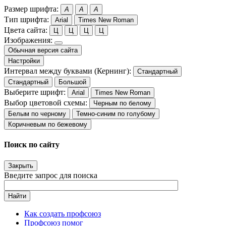
Размер шрифта:
A
A
A
Тип шрифта:
Arial
Times New Roman
Цвета сайта:
Ц
Ц
Ц
Ц
Изображения:
Обычная версия сайта
Настройки
Интервал между буквами (Кернинг):
Стандартный
Стандартный
Большой
Выберите шрифт:
Arial
Times New Roman
Выбор цветовой схемы:
Черным по белому
Белым по черному
Темно-синим по голубому
Коричневым по бежевому
Поиск по сайту
Закрыть
Введите запрос для поиска
Найти
Как создать профсоюз
Профсоюз помог