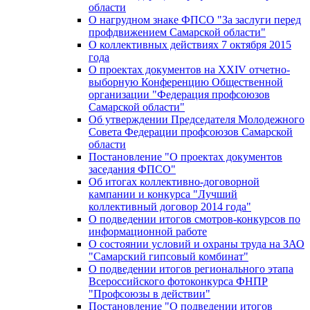
области
О нагрудном знаке ФПСО "За заслуги перед
профдвижением Самарской области"
О коллективных действиях 7 октября 2015
года
О проектах документов на XXIV отчетно-
выборную Конференцию Общественной
организации "Федерация профсоюзов
Самарской области"
Об утверждении Председателя Молодежного
Совета Федерации профсоюзов Самарской
области
Постановление "О проектах документов
заседания ФПСО"
Об итогах коллективно-договорной
кампании и конкурса "Лучший
коллективный договор 2014 года"
О подведении итогов смотров-конкурсов по
информационной работе
О состоянии условий и охраны труда на ЗАО
"Самарский гипсовый комбинат"
О подведении итогов регионального этапа
Всероссийского фотоконкурса ФНПР
"Профсоюзы в действии"
Постановление "О подведении итогов