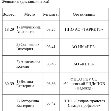
Женщины (дистанция 3 км)
Возраст
Место
Результат
Организация
1) Кульчихина
18-29
08:25
ППО АО «ТАРКЕТТ»
Анастасия
2) Сопильняк
08:41
АО НК «НПЗ»
Виктория
3) Анисимова
08:46
АО «КНПЗ»
Ксения
ФПСО ГКУ СО
1) Детина
30-39
08:36
«Чапаевский РЦДиПОВ
Екатерина
«Надежда»
2) Куторкина
ППО «Газпром трансгаз
08:42
Екатерина
Самара профсоюз»