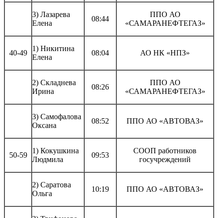
3) Лазарева
ППО АО
08:44
Елена
«САМАРАНЕФТЕГАЗ»
1) Никитина
40-49
08:04
АО НК «НПЗ»
Елена
2) Складнева
ППО АО
08:26
Ирина
«САМАРАНЕФТЕГАЗ»
3) Самофалова
08:52
ППО АО «АВТОВАЗ»
Оксана
1) Кокушкина
СООП работников
50-59
09:53
Людмила
госучреждений
2) Саратова
10:19
ППО АО «АВТОВАЗ»
Ольга