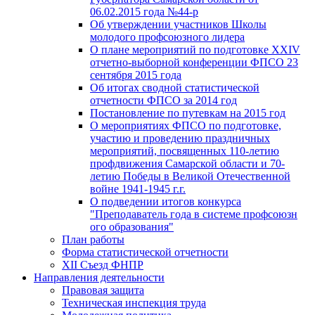
06.02.2015 года №44-р
Об утверждении участников Школы
молодого профсоюзного лидера
О плане мероприятий по подготовке XXIV
отчетно-выборной конференции ФПСО 23
сентября 2015 года
Об итогах сводной статистической
отчетности ФПСО за 2014 год
Постановление по путевкам на 2015 год
О мероприятиях ФПСО по подготовке,
участию и проведению праздничных
мероприятий, посвященных 110-летию
профдвижения Самарской области и 70-
летию Победы в Великой Отечественной
войне 1941-1945 г.г.
О подведении итогов конкурса
"Преподаватель года в системе профсоюзн
ого образования"
План работы
Форма статистической отчетности
XII Съезд ФНПР
Направления деятельности
Правовая защита
Техническая инспекция труда