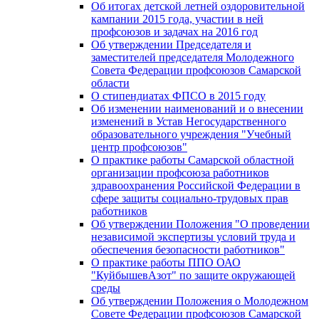
Об итогах детской летней оздоровительной
кампании 2015 года, участии в ней
профсоюзов и задачах на 2016 год
Об утверждении Председателя и
заместителей председателя Молодежного
Совета Федерации профсоюзов Самарской
области
О стипендиатах ФПСО в 2015 году
Об изменении наименований и о внесении
изменений в Устав Негосударственного
образовательного учреждения "Учебный
центр профсоюзов"
О практике работы Самарской областной
организации профсоюза работников
здравоохранения Российской Федерации в
сфере защиты социально-трудовых прав
работников
Об утверждении Положения "О проведении
независимой экспертизы условий труда и
обеспечения безопасности работников"
О практике работы ППО ОАО
"КуйбышевАзот" по защите окружающей
среды
Об утверждении Положения о Молодежном
Совете Федерации профсоюзов Самарской