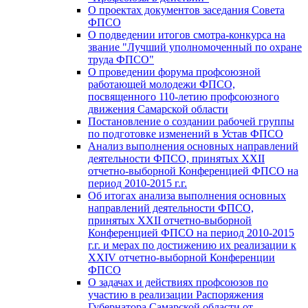
О проектах документов заседания Совета
ФПСО
О подведении итогов смотра-конкурса на
звание "Лучший уполномоченный по охране
труда ФПСО"
О проведении форума профсоюзной
работающей молодежи ФПСО,
посвященного 110-летию профсоюзного
движения Самарской области
Постановление о создании рабочей группы
по подготовке изменений в Устав ФПСО
Анализ выполнения основных направлений
деятельности ФПСО, принятых XXII
отчетно-выборной Конференцией ФПСО на
период 2010-2015 г.г.
Об итогах анализа выполнения основных
направлений деятельности ФПСО,
принятых XXII отчетно-выборной
Конференцией ФПСО на период 2010-2015
г.г. и мерах по достижению их реализации к
XXIV отчетно-выборной Конференции
ФПСО
О задачах и действиях профсоюзов по
участию в реализации Распоряжения
Губернатора Самарской области от