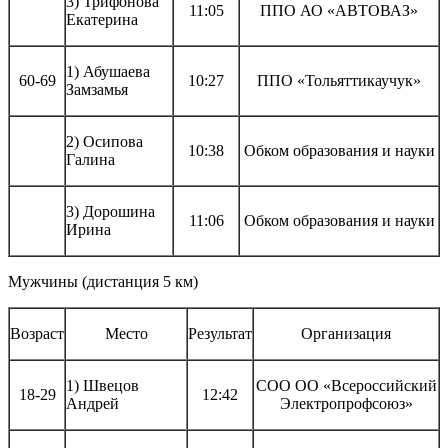
3) Трифонова
11:05
ППО АО «АВТОВАЗ»
Екатерина
1) Абушаева
60-69
10:27
ППО «Тольяттикаучук»
Замзамья
2) Осипова
10:38
Обком образования и науки
Галина
3) Дорошина
11:06
Обком образования и науки
Ирина
Мужчины (дистанция 5 км)
Возраст
Место
Результат
Организация
1) Швецов
СОО ОО «Всероссийский
18-29
12:42
Андрей
Электропрофсоюз»