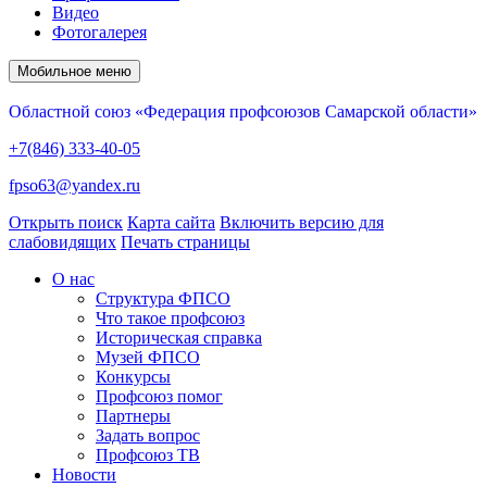
Видео
Фотогалерея
Мобильное меню
Областной союз «Федерация профсоюзов Самарской области»
+7(846) 333-40-05
fpso63@yandex.ru
Открыть поиск
Карта сайта
Включить версию для
слабовидящих
Печать страницы
О нас
Структура ФПСО
Что такое профсоюз
Историческая справка
Музей ФПСО
Конкурсы
Профсоюз помог
Партнеры
Задать вопрос
Профсоюз ТВ
Новости