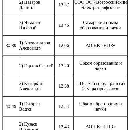
2) Назаров
СОО ОО «Всероссийский
13:37
Даниил
Электропрофсоюз»
3) Ятманов
Самарский обком
13:46
Николай
образования и науки
1) Александров
30-39
12:06
АО НК «НПЗ»
Александр
Обком образования и
2) Горлов Сергей
12:20
науки
3) Куторкин
ППО «Газпром трансгаз
12:38
Александр
Самара профсоюз»
1) Гокорян
Обком образования и
40-49
12:34
Вазген
науки
2) Кузаев
12:43
АО НК «НПЗ»
Владимир