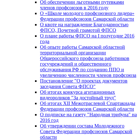
Об обеспечении льготными путевками
членов профсоюзов в 2016 году
О «Школе молодого профсоюзного лидера»
Федерации профсоюзов Самарской области
О квоте на награждение Благодарностью
ФПСО, Почетной грамотой ФПСО
О плане работы ФПСО на I полугодие 2016
года
Об опыте работы Самарской областной
территориальной организации
Общероссийского профсоюза работников
госучреждений и общественного
обслуживания РФ по созданию ППО и
увеличению численности членов профсоюза
Постановление "О проектах документов
заседания Совета ФПСО"
Об итогах конкурса агитационных
видеороликов "За достойный труд"
Об итогах XII Межотраслевой Спартакиады
Федерации профсоюзов Самарской области
О подписке на газету "Народная трибуна" на
2016 год
Об утверждении состава Молодежного
Совета Федерации профсоюзов Самарской
области