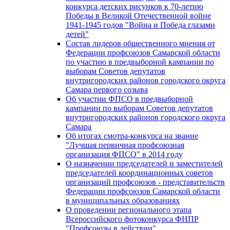
конкурса детских рисунков к 70-летию
Победы в Великой Отечественной войне
1941-1945 годов "Война и Победа глазами
детей"
Состав лидеров общественного мнения от
Федерации профсоюзов Самарской области
по участию в предвыборной кампании по
выборам Советов депутатов
внутригородских районов городского округа
Самара первого созыва
Об участии ФПСО в предвыборной
кампании по выборам Советов депутатов
внутригородских районов городского округа
Самара
Об итогах смотра-конкурса на звание
"Лучшая первичная профсоюзная
организация ФПСО" в 2014 году
О назначении председателей и заместителей
председателей координационных советов
организаций профсоюзов - представительств
Федерации профсоюзов Самарской области
в муниципальных образованиях
О проведении регионального этапа
Всероссийского фотоконкурса ФНПР
"Профсоюзы в действии"