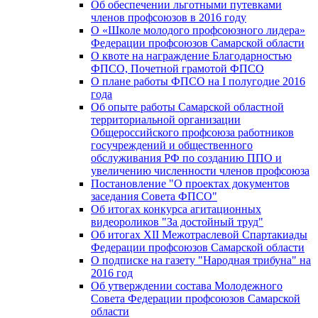
Об обеспечении льготными путевками
членов профсоюзов в 2016 году
О «Школе молодого профсоюзного лидера»
Федерации профсоюзов Самарской области
О квоте на награждение Благодарностью
ФПСО, Почетной грамотой ФПСО
О плане работы ФПСО на I полугодие 2016
года
Об опыте работы Самарской областной
территориальной организации
Общероссийского профсоюза работников
госучреждений и общественного
обслуживания РФ по созданию ППО и
увеличению численности членов профсоюза
Постановление "О проектах документов
заседания Совета ФПСО"
Об итогах конкурса агитационных
видеороликов "За достойный труд"
Об итогах XII Межотраслевой Спартакиады
Федерации профсоюзов Самарской области
О подписке на газету "Народная трибуна" на
2016 год
Об утверждении состава Молодежного
Совета Федерации профсоюзов Самарской
области