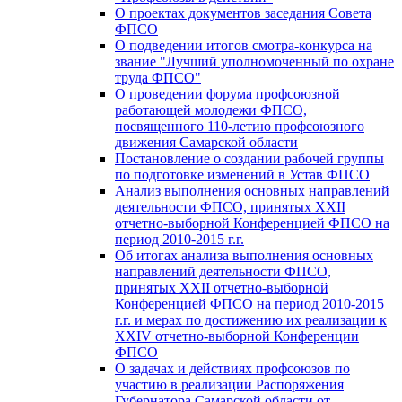
О проектах документов заседания Совета
ФПСО
О подведении итогов смотра-конкурса на
звание "Лучший уполномоченный по охране
труда ФПСО"
О проведении форума профсоюзной
работающей молодежи ФПСО,
посвященного 110-летию профсоюзного
движения Самарской области
Постановление о создании рабочей группы
по подготовке изменений в Устав ФПСО
Анализ выполнения основных направлений
деятельности ФПСО, принятых XXII
отчетно-выборной Конференцией ФПСО на
период 2010-2015 г.г.
Об итогах анализа выполнения основных
направлений деятельности ФПСО,
принятых XXII отчетно-выборной
Конференцией ФПСО на период 2010-2015
г.г. и мерах по достижению их реализации к
XXIV отчетно-выборной Конференции
ФПСО
О задачах и действиях профсоюзов по
участию в реализации Распоряжения
Губернатора Самарской области от