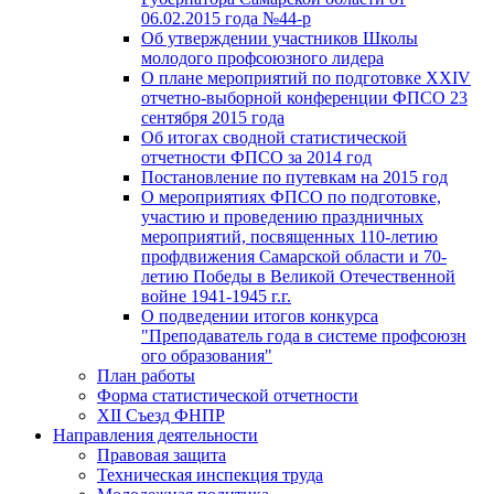
06.02.2015 года №44-р
Об утверждении участников Школы
молодого профсоюзного лидера
О плане мероприятий по подготовке XXIV
отчетно-выборной конференции ФПСО 23
сентября 2015 года
Об итогах сводной статистической
отчетности ФПСО за 2014 год
Постановление по путевкам на 2015 год
О мероприятиях ФПСО по подготовке,
участию и проведению праздничных
мероприятий, посвященных 110-летию
профдвижения Самарской области и 70-
летию Победы в Великой Отечественной
войне 1941-1945 г.г.
О подведении итогов конкурса
"Преподаватель года в системе профсоюзн
ого образования"
План работы
Форма статистической отчетности
XII Съезд ФНПР
Направления деятельности
Правовая защита
Техническая инспекция труда