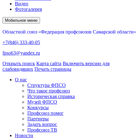
Видео
Фотогалерея
Мобильное меню
Областной союз «Федерация профсоюзов Самарской области»
+7(846) 333-40-05
fpso63@yandex.ru
Открыть поиск
Карта сайта
Включить версию для
слабовидящих
Печать страницы
О нас
Структура ФПСО
Что такое профсоюз
Историческая справка
Музей ФПСО
Конкурсы
Профсоюз помог
Партнеры
Задать вопрос
Профсоюз ТВ
Новости