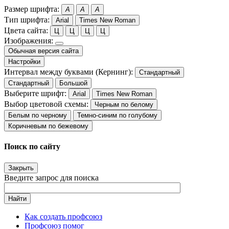
Размер шрифта:
A
A
A
Тип шрифта:
Arial
Times New Roman
Цвета сайта:
Ц
Ц
Ц
Ц
Изображения:
Обычная версия сайта
Настройки
Интервал между буквами (Кернинг):
Стандартный
Стандартный
Большой
Выберите шрифт:
Arial
Times New Roman
Выбор цветовой схемы:
Черным по белому
Белым по черному
Темно-синим по голубому
Коричневым по бежевому
Поиск по сайту
Закрыть
Введите запрос для поиска
Найти
Как создать профсоюз
Профсоюз помог