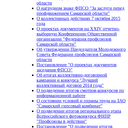
области
О нагрудном знаке ФПСО "За заслуги перед
профдвижением Самарской области"
О коллективных действиях 7 октября 2015
года
О проектах документов на XXIV отчетно-
выборную Конференцию Общественной
организации "Федерация профсоюзов
Самарской области"
Об утверждении Председателя Молодежного
Совета Федерации профсоюзов Самарской
области
Постановление "О проектах документов
заседания ФПСО"
Об итогах коллективно-договорной
кампании и конкурса "Лучший
коллективный договор 2014 года"
О подведении итогов смотров-конкурсов по
информационной работе
О состоянии условий и охраны труда на ЗАО
"Самарский гипсовый комбинат"
О подведении итогов регионального этапа
Всероссийского фотоконкурса ФНПР
"Профсоюзы в действии"
Постановление "О подведении итогов