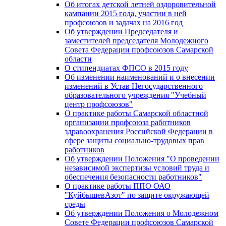
Об итогах детской летней оздоровительной
кампании 2015 года, участии в ней
профсоюзов и задачах на 2016 год
Об утверждении Председателя и
заместителей председателя Молодежного
Совета Федерации профсоюзов Самарской
области
О стипендиатах ФПСО в 2015 году
Об изменении наименований и о внесении
изменений в Устав Негосударственного
образовательного учреждения "Учебный
центр профсоюзов"
О практике работы Самарской областной
организации профсоюза работников
здравоохранения Российской Федерации в
сфере защиты социально-трудовых прав
работников
Об утверждении Положения "О проведении
независимой экспертизы условий труда и
обеспечения безопасности работников"
О практике работы ППО ОАО
"КуйбышевАзот" по защите окружающей
среды
Об утверждении Положения о Молодежном
Совете Федерации профсоюзов Самарской