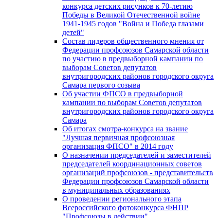
конкурса детских рисунков к 70-летию
Победы в Великой Отечественной войне
1941-1945 годов "Война и Победа глазами
детей"
Состав лидеров общественного мнения от
Федерации профсоюзов Самарской области
по участию в предвыборной кампании по
выборам Советов депутатов
внутригородских районов городского округа
Самара первого созыва
Об участии ФПСО в предвыборной
кампании по выборам Советов депутатов
внутригородских районов городского округа
Самара
Об итогах смотра-конкурса на звание
"Лучшая первичная профсоюзная
организация ФПСО" в 2014 году
О назначении председателей и заместителей
председателей координационных советов
организаций профсоюзов - представительств
Федерации профсоюзов Самарской области
в муниципальных образованиях
О проведении регионального этапа
Всероссийского фотоконкурса ФНПР
"Профсоюзы в действии"