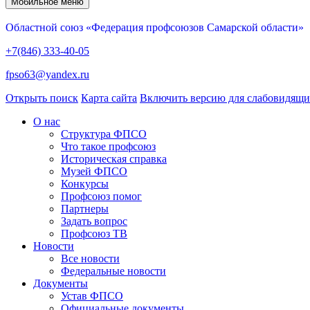
Мобильное меню
Областной союз «Федерация профсоюзов Самарской области»
+7(846) 333-40-05
fpso63@yandex.ru
Открыть поиск
Карта сайта
Включить версию для слабовидящ
О нас
Структура ФПСО
Что такое профсоюз
Историческая справка
Музей ФПСО
Конкурсы
Профсоюз помог
Партнеры
Задать вопрос
Профсоюз ТВ
Новости
Все новости
Федеральные новости
Документы
Устав ФПСО
Официальные документы