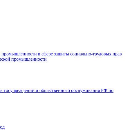
и промышленности в сфере защиты социально-трудовых прав
ической промышленности
ов госучреждений и общественного обслуживания РФ по
год