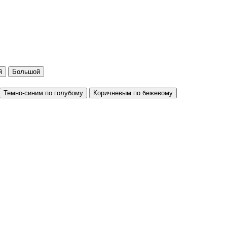
й
Большой
Темно-синим по голубому
Коричневым по бежевому