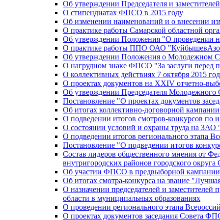
Об утверждении Председателя и заместителе
О стипендиатах ФПСО в 2015 году
Об изменении наименований и о внесении из
О практике работы Самарской областной орг
Об утверждении Положения "О проведении не
О практике работы ППО ОАО "КуйбышевАзот
Об утверждении Положения о Молодежном Со
О нагрудном знаке ФПСО "За заслуги перед 
О коллективных действиях 7 октября 2015 год
О проектах документов на XXIV отчетно-вы
Об утверждении Председателя Молодежного 
Постановление "О проектах документов зас
Об итогах коллективно-договорной кампании
О подведении итогов смотров-конкурсов по 
О состоянии условий и охраны труда на ЗАО
О подведении итогов регионального этапа В
Постановление "О подведении итогов конкурс
Состав лидеров общественного мнения от Фе
внутригородских районов городского округа 
Об участии ФПСО в предвыборной кампании п
Об итогах смотра-конкурса на звание "Лучш
О назначении председателей и заместителей 
области в муниципальных образованиях
О проведении регионального этапа Всеросс
О проектах документов заседания Совета Ф