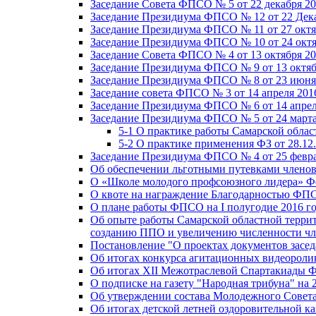
Заседание Совета ФПСО № 5 от 22 декабря 20
Заседание Президиума ФПСО № 12 от 22 Дека
Заседание Президиума ФПСО № 11 от 27 октя
Заседание Президиума ФПСО № 10 от 24 октя
Заседание Совета ФПСО № 4 от 13 октября 20
Заседание Президиума ФПСО № 9 от 13 октяб
Заседание Президиума ФПСО № 8 от 23 июня 
Заседание совета ФПСО № 3 от 14 апреля 201
Заседание Президиума ФПСО № 6 от 14 апрел
Заседание Президиума ФПСО № 5 от 24 марта
5-1 О практике работы Самарской обла
5-2 О практике применения ФЗ от 28.12
Заседание Президиума ФПСО № 4 от 25 февра
Об обеспечении льготными путевками членов
О «Школе молодого профсоюзного лидера» Ф
О квоте на награждение Благодарностью Ф
О плане работы ФПСО на I полугодие 2016 г
Об опыте работы Самарской областной терри
созданию ППО и увеличению численности чл
Постановление "О проектах документов зас
Об итогах конкурса агитационных видеоролик
Об итогах XII Межотраслевой Спартакиады 
О подписке на газету "Народная трибуна" на 
Об утверждении состава Молодежного Совет
Об итогах детской летней оздоровительной ка