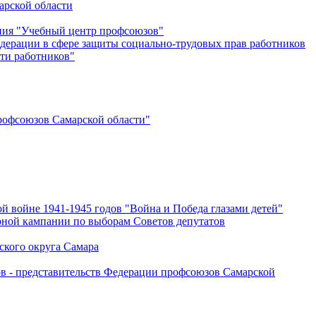
арской области
ения "Учебный центр профсоюзов"
дерации в сфере защиты социально-трудовых прав работников
ти работников"
офсоюзов Самарской области"
й войне 1941-1945 годов "Война и Победа глазами детей"
рной кампании по выборам Советов депутатов
ского округа Самара
ов - представительств Федерации профсоюзов Самарской