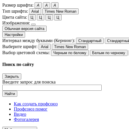
Размер шрифта:
A
A
A
Тип шрифта:
Arial
Times New Roman
Цвета сайта:
Ц
Ц
Ц
Ц
Изображения:
Обычная версия сайта
Настройки
Интервал между буквами (Кернинг):
Стандартный
Стандартны
Выберите шрифт:
Arial
Times New Roman
Выбор цветовой схемы:
Черным по белому
Белым по черному
Поиск по сайту
Закрыть
Введите запрос для поиска
Найти
Как создать профсоюз
Профсоюз помог
Видео
Фотогалерея