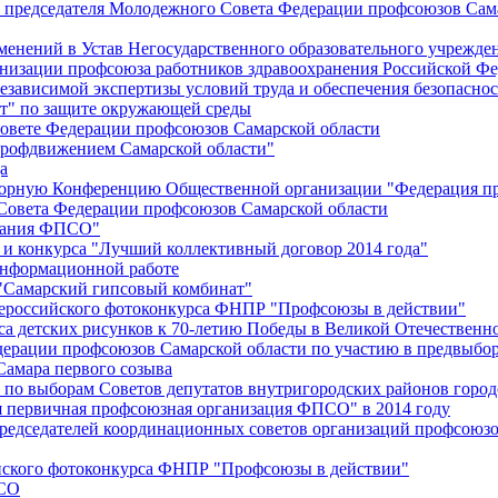
й председателя Молодежного Совета Федерации профсоюзов Сам
менений в Устав Негосударственного образовательного учрежд
анизации профсоюза работников здравоохранения Российской Фе
зависимой экспертизы условий труда и обеспечения безопаснос
" по защите окружающей среды
вете Федерации профсоюзов Самарской области
профдвижением Самарской области"
а
борную Конференцию Общественной организации "Федерация пр
Совета Федерации профсоюзов Самарской области
едания ФПСО"
 и конкурса "Лучший коллективный договор 2014 года"
информационной работе
 "Самарский гипсовый комбинат"
сероссийского фотоконкурса ФНПР "Профсоюзы в действии"
а детских рисунков к 70-летию Победы в Великой Отечественно
дерации профсоюзов Самарской области по участию в предвыбо
Самара первого созыва
о выборам Советов депутатов внутригородских районов город
ая первичная профсоюзная организация ФПСО" в 2014 году
председателей координационных советов организаций профсоюз
ийского фотоконкурса ФНПР "Профсоюзы в действии"
ПСО