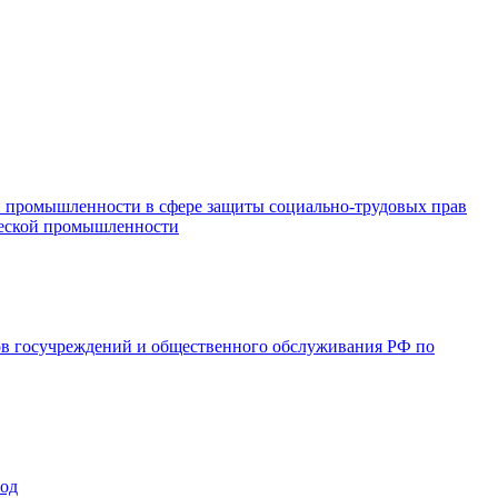
и промышленности в сфере защиты социально-трудовых прав
ической промышленности
ов госучреждений и общественного обслуживания РФ по
год