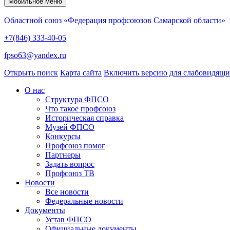
Мобильное меню
Областной союз «Федерация профсоюзов Самарской области»
+7(846) 333-40-05
fpso63@yandex.ru
Открыть поиск
Карта сайта
Включить версию для слабовидящ
О нас
Структура ФПСО
Что такое профсоюз
Историческая справка
Музей ФПСО
Конкурсы
Профсоюз помог
Партнеры
Задать вопрос
Профсоюз ТВ
Новости
Все новости
Федеральные новости
Документы
Устав ФПСО
Официальные документы