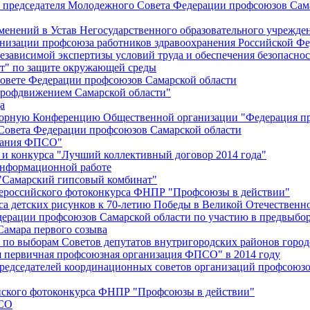
й председателя Молодежного Совета Федерации профсоюзов Сам
менений в Устав Негосударственного образовательного учрежд
анизации профсоюза работников здравоохранения Российской Фе
зависимой экспертизы условий труда и обеспечения безопаснос
" по защите окружающей среды
вете Федерации профсоюзов Самарской области
профдвижением Самарской области"
а
борную Конференцию Общественной организации "Федерация пр
Совета Федерации профсоюзов Самарской области
едания ФПСО"
 и конкурса "Лучший коллективный договор 2014 года"
информационной работе
 "Самарский гипсовый комбинат"
сероссийского фотоконкурса ФНПР "Профсоюзы в действии"
а детских рисунков к 70-летию Победы в Великой Отечественно
дерации профсоюзов Самарской области по участию в предвыбо
Самара первого созыва
о выборам Советов депутатов внутригородских районов город
ая первичная профсоюзная организация ФПСО" в 2014 году
председателей координационных советов организаций профсоюз
ийского фотоконкурса ФНПР "Профсоюзы в действии"
ПСО