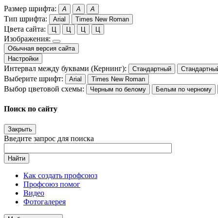
Размер шрифта:
A
A
A
Тип шрифта:
Arial
Times New Roman
Цвета сайта:
Ц
Ц
Ц
Ц
Изображения:
Обычная версия сайта
Настройки
Интервал между буквами (Кернинг):
Стандартный
Стандартны
Выберите шрифт:
Arial
Times New Roman
Выбор цветовой схемы:
Черным по белому
Белым по черному
Поиск по сайту
Закрыть
Введите запрос для поиска
Найти
Как создать профсоюз
Профсоюз помог
Видео
Фотогалерея