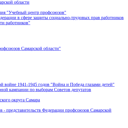
арской области
ения "Учебный центр профсоюзов"
дерации в сфере защиты социально-трудовых прав работников
ти работников"
офсоюзов Самарской области"
й войне 1941-1945 годов "Война и Победа глазами детей"
рной кампании по выборам Советов депутатов
ского округа Самара
ов - представительств Федерации профсоюзов Самарской