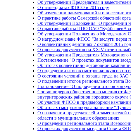
Об утверждении Председателя и заместителе
О стипендиатах ФПСО в 2015 году
Об изменении наименований и о внесении из
О практике работы Самарской областной орг
Об утверждении Положения "О проведении не
О практике работы ППО ОАО "КуйбышевАзот
Об утверждении Положения о Молодежном Со
О нагрудном знаке ФПСО "За заслуги перед 
О коллективных действиях 7 октября 2015 год
О проектах документов на XXIV отчетно-вы
Об утверждении Председателя Молодежного 
Постановление "О проектах документов зас
Об итогах коллективно-договорной кампании
О подведении итогов смотров-конкурсов по 
О состоянии условий и охраны труда на ЗАО
О подведении итогов регионального этапа В
Постановление "О подведении итогов конкурс
Состав лидеров общественного мнения от Фе
внутригородских районов городского округа 
Об участии ФПСО в предвыборной кампании п
Об итогах смотра-конкурса на звание "Лучш
О назначении председателей и заместителей 
области в муниципальных образованиях
О проведении регионального этапа Всеросс
О проектах документов заседания Совета Ф