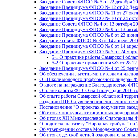
Заседание Совета ФПСО № 5 от 22 декабря 20
Заседание Президиума ФПСО № 12 от 22 Дека
Заседание Президиума ФПСО № 11 от 27 октя
Заседание Президиума ФПСО № 10 от 24 октя
Заседание Совета ФПСО № 4 от 13 октября 20
Заседание Президиума ФПСО № 9 от 13 октяб
Заседание Президиума ФПСО № 8 от 23 июня 
Заседание совета ФПСО № 3 от 14 апреля 201
Заседание Президиума ФПСО № 6 от 14 апрел
Заседание Президиума ФПСО № 5 от 24 марта
5-1 О практике работы Самарской обла
5-2 О практике применения ФЗ от 28.12
Заседание Президиума ФПСО № 4 от 25 февра
Об обеспечении льготными путевками членов
О «Школе молодого профсоюзного лидера» Ф
О квоте на награждение Благодарностью Ф
О плане работы ФПСО на I полугодие 2016 г
Об опыте работы Самарской областной терри
созданию ППО и увеличению численности чл
Постановление "О проектах документов зас
Об итогах конкурса агитационных видеоролик
Об итогах XII Межотраслевой Спартакиады 
О подписке на газету "Народная трибуна" на 
Об утверждении состава Молодежного Совет
Об итогах детской летней оздоровительной ка