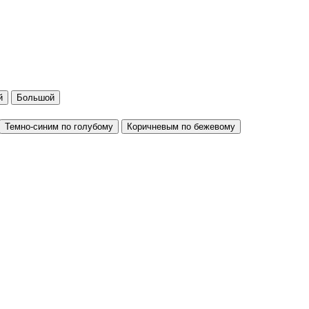
й
Большой
Темно-синим по голубому
Коричневым по бежевому