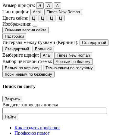
Размер шрифта:
A
A
A
Тип шрифта:
Arial
Times New Roman
Цвета сайта:
Ц
Ц
Ц
Ц
Изображения:
Обычная версия сайта
Настройки
Интервал между буквами (Кернинг):
Стандартный
Стандартный
Большой
Выберите шрифт:
Arial
Times New Roman
Выбор цветовой схемы:
Черным по белому
Белым по черному
Темно-синим по голубому
Коричневым по бежевому
Поиск по сайту
Закрыть
Введите запрос для поиска
Найти
Как создать профсоюз
Профсоюз помог