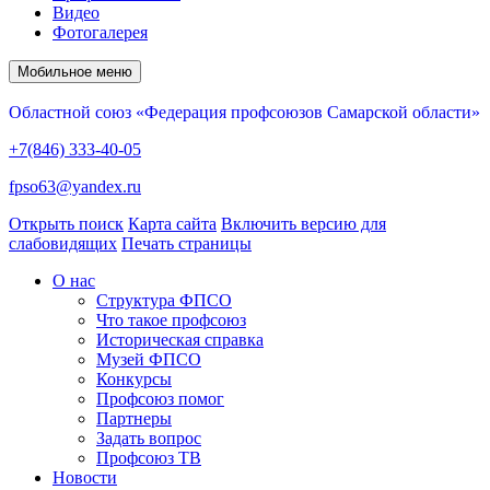
Видео
Фотогалерея
Мобильное меню
Областной союз «Федерация профсоюзов Самарской области»
+7(846) 333-40-05
fpso63@yandex.ru
Открыть поиск
Карта сайта
Включить версию для
слабовидящих
Печать страницы
О нас
Структура ФПСО
Что такое профсоюз
Историческая справка
Музей ФПСО
Конкурсы
Профсоюз помог
Партнеры
Задать вопрос
Профсоюз ТВ
Новости