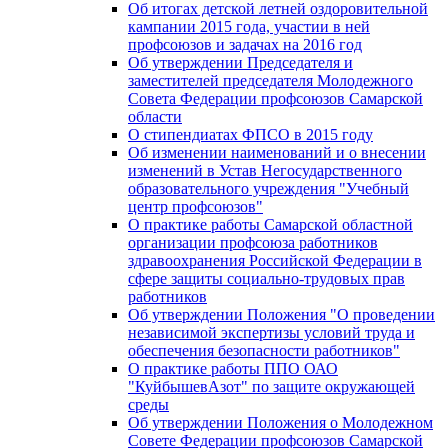
Об итогах детской летней оздоровительной
кампании 2015 года, участии в ней
профсоюзов и задачах на 2016 год
Об утверждении Председателя и
заместителей председателя Молодежного
Совета Федерации профсоюзов Самарской
области
О стипендиатах ФПСО в 2015 году
Об изменении наименований и о внесении
изменений в Устав Негосударственного
образовательного учреждения "Учебный
центр профсоюзов"
О практике работы Самарской областной
организации профсоюза работников
здравоохранения Российской Федерации в
сфере защиты социально-трудовых прав
работников
Об утверждении Положения "О проведении
независимой экспертизы условий труда и
обеспечения безопасности работников"
О практике работы ППО ОАО
"КуйбышевАзот" по защите окружающей
среды
Об утверждении Положения о Молодежном
Совете Федерации профсоюзов Самарской