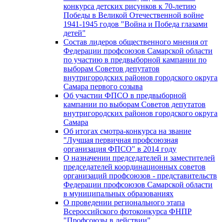
конкурса детских рисунков к 70-летию
Победы в Великой Отечественной войне
1941-1945 годов "Война и Победа глазами
детей"
Состав лидеров общественного мнения от
Федерации профсоюзов Самарской области
по участию в предвыборной кампании по
выборам Советов депутатов
внутригородских районов городского округа
Самара первого созыва
Об участии ФПСО в предвыборной
кампании по выборам Советов депутатов
внутригородских районов городского округа
Самара
Об итогах смотра-конкурса на звание
"Лучшая первичная профсоюзная
организация ФПСО" в 2014 году
О назначении председателей и заместителей
председателей координационных советов
организаций профсоюзов - представительств
Федерации профсоюзов Самарской области
в муниципальных образованиях
О проведении регионального этапа
Всероссийского фотоконкурса ФНПР
"Профсоюзы в действии"