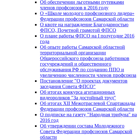
Об обеспечении льготными путевками
членов профсоюзов в 2016 году
О «Школе молодого профсоюзного лидера»
Федерации профсоюзов Самарской области
О квоте на награждение Благодарностью
ФПСО, Почетной грамотой ФПСО
О плане работы ФПСО на I полугодие 2016
года
Об опыте работы Самарской областной
территориальной организации
Общероссийского профсоюза работников
госучреждений и общественного
обслуживания РФ по созданию ППО и
увеличению численности членов профсоюза
Постановление "О проектах документов
заседания Совета ФПСО"
Об итогах конкурса агитационных
видеороликов "За достойный труд"
Об итогах XII Межотраслевой Спартакиады
Федерации профсоюзов Самарской области
О подписке на газету "Народная трибуна" на
2016 год
Об утверждении состава Молодежного
Совета Федерации профсоюзов Самарской
области