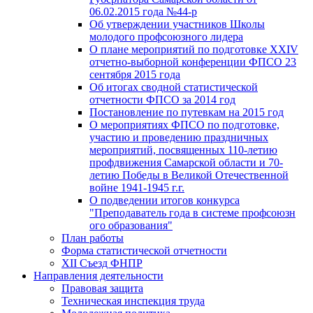
06.02.2015 года №44-р
Об утверждении участников Школы
молодого профсоюзного лидера
О плане мероприятий по подготовке XXIV
отчетно-выборной конференции ФПСО 23
сентября 2015 года
Об итогах сводной статистической
отчетности ФПСО за 2014 год
Постановление по путевкам на 2015 год
О мероприятиях ФПСО по подготовке,
участию и проведению праздничных
мероприятий, посвященных 110-летию
профдвижения Самарской области и 70-
летию Победы в Великой Отечественной
войне 1941-1945 г.г.
О подведении итогов конкурса
"Преподаватель года в системе профсоюзн
ого образования"
План работы
Форма статистической отчетности
XII Съезд ФНПР
Направления деятельности
Правовая защита
Техническая инспекция труда