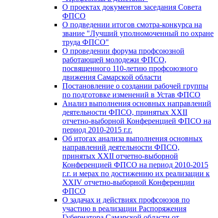
О проектах документов заседания Совета
ФПСО
О подведении итогов смотра-конкурса на
звание "Лучший уполномоченный по охране
труда ФПСО"
О проведении форума профсоюзной
работающей молодежи ФПСО,
посвященного 110-летию профсоюзного
движения Самарской области
Постановление о создании рабочей группы
по подготовке изменений в Устав ФПСО
Анализ выполнения основных направлений
деятельности ФПСО, принятых XXII
отчетно-выборной Конференцией ФПСО на
период 2010-2015 г.г.
Об итогах анализа выполнения основных
направлений деятельности ФПСО,
принятых XXII отчетно-выборной
Конференцией ФПСО на период 2010-2015
г.г. и мерах по достижению их реализации к
XXIV отчетно-выборной Конференции
ФПСО
О задачах и действиях профсоюзов по
участию в реализации Распоряжения
Губернатора Самарской области от