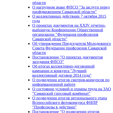
области
О нагрудном знаке ФПСО "За заслуги перед
профдвижением Самарской области"
О коллективных действиях 7 октября 2015
года
О проектах документов на XXIV отчетно-
выборную Конференцию Общественной
организации "Федерация профсоюзов
Самарской области"
Об утверждении Председателя Молодежного
Совета Федерации профсоюзов Самарской
области
Постановление "О проектах документов
заседания ФПСО"
Об итогах коллективно-договорной
кампании и конкурса "Лучший
коллективный договор 2014 года"
О подведении итогов смотров-конкурсов по
информационной работе
О состоянии условий и охраны труда на ЗАО
"Самарский гипсовый комбинат"
О подведении итогов регионального этапа
Всероссийского фотоконкурса ФНПР
"Профсоюзы в действии"
Постановление "О подведении итогов