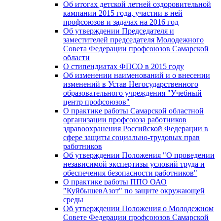
Об итогах детской летней оздоровительной
кампании 2015 года, участии в ней
профсоюзов и задачах на 2016 год
Об утверждении Председателя и
заместителей председателя Молодежного
Совета Федерации профсоюзов Самарской
области
О стипендиатах ФПСО в 2015 году
Об изменении наименований и о внесении
изменений в Устав Негосударственного
образовательного учреждения "Учебный
центр профсоюзов"
О практике работы Самарской областной
организации профсоюза работников
здравоохранения Российской Федерации в
сфере защиты социально-трудовых прав
работников
Об утверждении Положения "О проведении
независимой экспертизы условий труда и
обеспечения безопасности работников"
О практике работы ППО ОАО
"КуйбышевАзот" по защите окружающей
среды
Об утверждении Положения о Молодежном
Совете Федерации профсоюзов Самарской