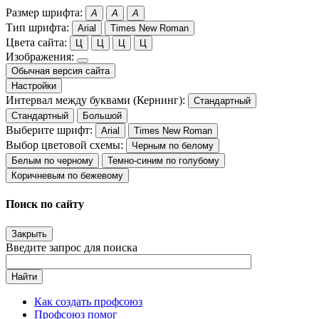
Размер шрифта:
A
A
A
Тип шрифта:
Arial
Times New Roman
Цвета сайта:
Ц
Ц
Ц
Ц
Изображения:
Обычная версия сайта
Настройки
Интервал между буквами (Кернинг):
Стандартный
Стандартный
Большой
Выберите шрифт:
Arial
Times New Roman
Выбор цветовой схемы:
Черным по белому
Белым по черному
Темно-синим по голубому
Коричневым по бежевому
Поиск по сайту
Закрыть
Введите запрос для поиска
Найти
Как создать профсоюз
Профсоюз помог