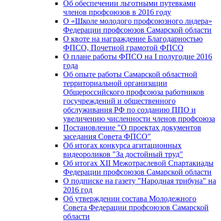
Об обеспечении льготными путевками
членов профсоюзов в 2016 году
О «Школе молодого профсоюзного лидера»
Федерации профсоюзов Самарской области
О квоте на награждение Благодарностью
ФПСО, Почетной грамотой ФПСО
О плане работы ФПСО на I полугодие 2016
года
Об опыте работы Самарской областной
территориальной организации
Общероссийского профсоюза работников
госучреждений и общественного
обслуживания РФ по созданию ППО и
увеличению численности членов профсоюза
Постановление "О проектах документов
заседания Совета ФПСО"
Об итогах конкурса агитационных
видеороликов "За достойный труд"
Об итогах XII Межотраслевой Спартакиады
Федерации профсоюзов Самарской области
О подписке на газету "Народная трибуна" на
2016 год
Об утверждении состава Молодежного
Совета Федерации профсоюзов Самарской
области