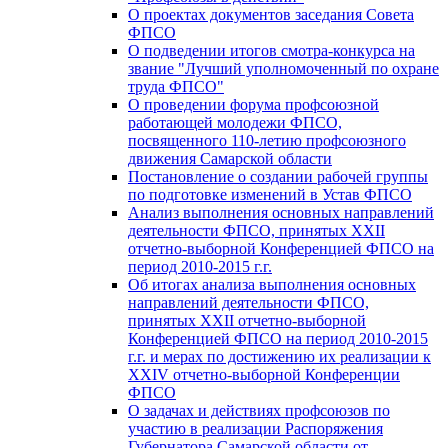
О проектах документов заседания Совета
ФПСО
О подведении итогов смотра-конкурса на
звание "Лучший уполномоченный по охране
труда ФПСО"
О проведении форума профсоюзной
работающей молодежи ФПСО,
посвященного 110-летию профсоюзного
движения Самарской области
Постановление о создании рабочей группы
по подготовке изменений в Устав ФПСО
Анализ выполнения основных направлений
деятельности ФПСО, принятых XXII
отчетно-выборной Конференцией ФПСО на
период 2010-2015 г.г.
Об итогах анализа выполнения основных
направлений деятельности ФПСО,
принятых XXII отчетно-выборной
Конференцией ФПСО на период 2010-2015
г.г. и мерах по достижению их реализации к
XXIV отчетно-выборной Конференции
ФПСО
О задачах и действиях профсоюзов по
участию в реализации Распоряжения
Губернатора Самарской области от