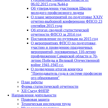
06.02.2015 года №44-р
Об утверждении участников Школы
молодого профсоюзного лидера
О плане мероприятий по подготовке XXIV
отчетно-выборной конференции ФПСО 23
сентября 2015 года
Об итогах сводной статистической
отчетности ФПСО за 2014 год
Постановление по путевкам на 2015 год
О мероприятиях ФПСО по подготовке,
участию и проведению праздничных
мероприятий, посвященных 110-летию
профдвижения Самарской области и 70-
летию Победы в Великой Отечественной
войне 1941-1945 г.г.
О подведении итогов конкурса
"Преподаватель года в системе профсоюзн
ого образования"
План работы
Форма статистической отчетности
XII Съезд ФНПР
Направления деятельности
Правовая защита
Техническая инспекция труда