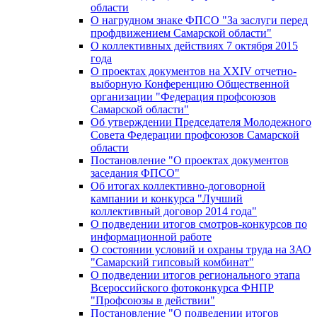
области
О нагрудном знаке ФПСО "За заслуги перед
профдвижением Самарской области"
О коллективных действиях 7 октября 2015
года
О проектах документов на XXIV отчетно-
выборную Конференцию Общественной
организации "Федерация профсоюзов
Самарской области"
Об утверждении Председателя Молодежного
Совета Федерации профсоюзов Самарской
области
Постановление "О проектах документов
заседания ФПСО"
Об итогах коллективно-договорной
кампании и конкурса "Лучший
коллективный договор 2014 года"
О подведении итогов смотров-конкурсов по
информационной работе
О состоянии условий и охраны труда на ЗАО
"Самарский гипсовый комбинат"
О подведении итогов регионального этапа
Всероссийского фотоконкурса ФНПР
"Профсоюзы в действии"
Постановление "О подведении итогов