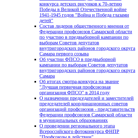
конкурса детских рисунков к 70-летию
Победы в Великой Отечественной войне
1941-1945 годов "Война и Победа глазами
детей"
Состав лидеров общественного мнения от
Федерации профсоюзов Самарской области
по участию в предвыборной кампании по
выборам Советов депутатов
внутригородских районов городского округа
Самара первого созыва
Об участии ФПСО в предвыборной
кампании по выборам Советов депутатов
внутригородских районов городского округа
Самара
Об итогах смотра-конкурса на звание
"Лучшая первичная профсоюзная
организация ФПСО" в 2014 году
О назначении председателей и заместителей
председателей координационных советов
организаций профсоюзов - представительств
Федерации профсоюзов Самарской области
в муниципальных образованиях
О проведении регионального этапа
Всероссийского фотоконкурса ФНПР
"Профсоюзы в действии"