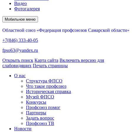
Видео
Фотогалерея
Мобильное меню
Областной союз «Федерация профсоюзов Самарской области»
+7(846) 333-40-05
fpso63@yandex.ru
Открыть поиск
Карта сайта
Включить версию для
слабовидящих
Печать страницы
О нас
Структура ФПСО
Что такое профсоюз
Историческая справка
Музей ФПСО
Конкурсы
Профсоюз помог
Партнеры
Задать вопрос
Профсоюз ТВ
Новости