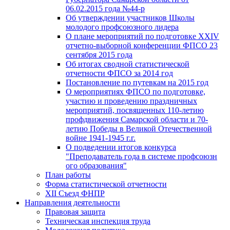
06.02.2015 года №44-р
Об утверждении участников Школы
молодого профсоюзного лидера
О плане мероприятий по подготовке XXIV
отчетно-выборной конференции ФПСО 23
сентября 2015 года
Об итогах сводной статистической
отчетности ФПСО за 2014 год
Постановление по путевкам на 2015 год
О мероприятиях ФПСО по подготовке,
участию и проведению праздничных
мероприятий, посвященных 110-летию
профдвижения Самарской области и 70-
летию Победы в Великой Отечественной
войне 1941-1945 г.г.
О подведении итогов конкурса
"Преподаватель года в системе профсоюзн
ого образования"
План работы
Форма статистической отчетности
XII Съезд ФНПР
Направления деятельности
Правовая защита
Техническая инспекция труда