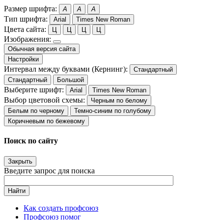
Размер шрифта:
A
A
A
Тип шрифта:
Arial
Times New Roman
Цвета сайта:
Ц
Ц
Ц
Ц
Изображения:
Обычная версия сайта
Настройки
Интервал между буквами (Кернинг):
Стандартный
Стандартный
Большой
Выберите шрифт:
Arial
Times New Roman
Выбор цветовой схемы:
Черным по белому
Белым по черному
Темно-синим по голубому
Коричневым по бежевому
Поиск по сайту
Закрыть
Введите запрос для поиска
Найти
Как создать профсоюз
Профсоюз помог