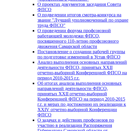
О проектах документов заседания Совета
ФПСО
О подведении итогов смотра-конкурса на
звание "Лучший уполномоченный по охране
труда ФПСО"
О проведении форума профсоюзной
работающей молодежи ФПСО,
посвященного 110-летию профсоюзного
движения Самарской области
Постановление о создании рабочей группы
по подготовке изменений в Устав ФПСО
Анализ выполнения основных направлений
деятельности ФПСО, принятых XXII
отчетно-выборной Конференцией ФПСО на
период 2010-2015 г.г.
Об итогах анализа выполнения основных
направлений деятельности ФПСО,
принятых XXII отчетно-выборной
Конференцией ФПСО на период 2010-2015
г.г. и мерах по достижению их реализации к
XXIV отчетно-выборной Конференции
ФПСО
О задачах и действиях профсоюзов по
участию в реализации Распоряжения
Губернатора Самарской области от