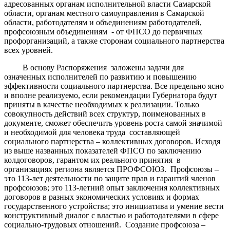
адресованных органам исполнительной власти Самарской
области, органам местного самоуправления в Самарской
области, работодателям и объединениям работодателей,
профсоюзным объединениям - от ФПСО до первичных
профорганизаций, а также сторонам социального партнерства
всех уровней.
В основу Распоряжения заложены задачи для
означенных исполнителей по развитию и повышению
эффективности социального партнерства. Все предельно ясно
и вполне реализуемо, если рекомендации Губернатора будут
приняты в качестве необходимых к реализации. Только
совокупность действий всех структур, поименованных в
документе, сможет обеспечить уровень роста самой значимой
и необходимой для человека труда составляющей
социального партнерства – коллективных договоров. Исходя
из выше названных показателей ФПСО по заключению
колдоговоров, гарантом их реального принятия в
организациях региона является ПРОФСОЮЗ. Профсоюзы –
это 113-лет деятельности по защите прав и гарантий членов
профсоюзов; это 113-летний опыт заключения коллективных
договоров в разных экономических условиях и формах
государственного устройства; это инициатива и умение вести
конструктивный диалог с властью и работодателями в сфере
социально-трудовых отношений. Создание профсоюза –