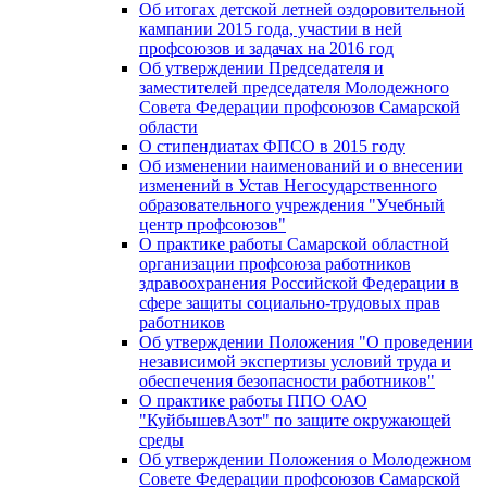
Об итогах детской летней оздоровительной
кампании 2015 года, участии в ней
профсоюзов и задачах на 2016 год
Об утверждении Председателя и
заместителей председателя Молодежного
Совета Федерации профсоюзов Самарской
области
О стипендиатах ФПСО в 2015 году
Об изменении наименований и о внесении
изменений в Устав Негосударственного
образовательного учреждения "Учебный
центр профсоюзов"
О практике работы Самарской областной
организации профсоюза работников
здравоохранения Российской Федерации в
сфере защиты социально-трудовых прав
работников
Об утверждении Положения "О проведении
независимой экспертизы условий труда и
обеспечения безопасности работников"
О практике работы ППО ОАО
"КуйбышевАзот" по защите окружающей
среды
Об утверждении Положения о Молодежном
Совете Федерации профсоюзов Самарской