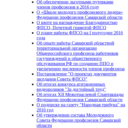
Об обеспечении льготными путевками
членов профсоюзов в 2016 году
О «Школе молодого профсоюзного лидера»
Федерации профсоюзов Самарской области
О квоте на награждение Благодарностью
ФПСО, Почетной грамотой ФПСО
О плане работы ФПСО на I полугодие 2016
года
Об опыте работы Самарской областной
территориальной организации
Общероссийского профсоюза работников
госучреждений и общественного
обслуживания РФ по созданию ППО и
увеличению численности членов профсоюза
Постановление "О проектах документов
заседания Совета ФПСО"
Об итогах конкурса агитационных
видеороликов "За достойный труд"
Об итогах XII Межотраслевой Спартакиады
Федерации профсоюзов Самарской области
О подписке на газету "Народная трибуна" на
2016 год
Об утверждении состава Молодежного
Совета Федерации профсоюзов Самарской
области