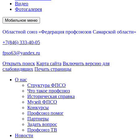
Видео
Фотогалерея
Мобильное меню
Областной союз «Федерация профсоюзов Самарской области»
+7(846) 333-40-05
fpso63@yandex.ru
Открыть поиск
Карта сайта
Включить версию для
слабовидящих
Печать страницы
О нас
Структура ФПСО
Что такое профсоюз
Историческая справка
Музей ФПСО
Конкурсы
Профсоюз помог
Партнеры
Задать вопрос
Профсоюз ТВ
Новости