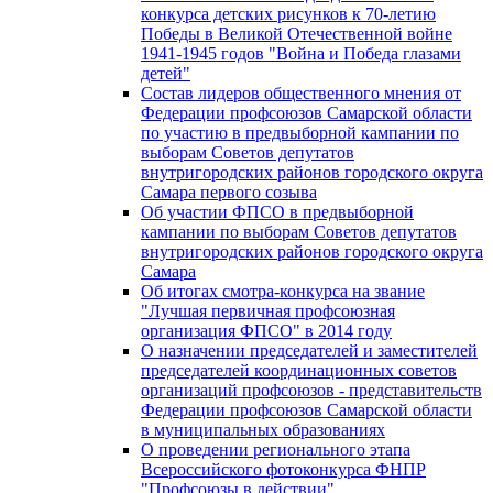
конкурса детских рисунков к 70-летию
Победы в Великой Отечественной войне
1941-1945 годов "Война и Победа глазами
детей"
Состав лидеров общественного мнения от
Федерации профсоюзов Самарской области
по участию в предвыборной кампании по
выборам Советов депутатов
внутригородских районов городского округа
Самара первого созыва
Об участии ФПСО в предвыборной
кампании по выборам Советов депутатов
внутригородских районов городского округа
Самара
Об итогах смотра-конкурса на звание
"Лучшая первичная профсоюзная
организация ФПСО" в 2014 году
О назначении председателей и заместителей
председателей координационных советов
организаций профсоюзов - представительств
Федерации профсоюзов Самарской области
в муниципальных образованиях
О проведении регионального этапа
Всероссийского фотоконкурса ФНПР
"Профсоюзы в действии"