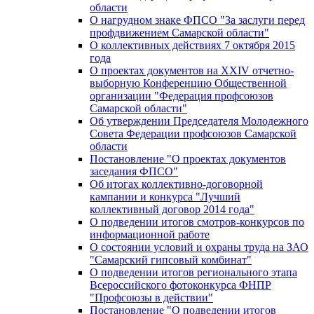
области
О нагрудном знаке ФПСО "За заслуги перед
профдвижением Самарской области"
О коллективных действиях 7 октября 2015
года
О проектах документов на XXIV отчетно-
выборную Конференцию Общественной
организации "Федерация профсоюзов
Самарской области"
Об утверждении Председателя Молодежного
Совета Федерации профсоюзов Самарской
области
Постановление "О проектах документов
заседания ФПСО"
Об итогах коллективно-договорной
кампании и конкурса "Лучший
коллективный договор 2014 года"
О подведении итогов смотров-конкурсов по
информационной работе
О состоянии условий и охраны труда на ЗАО
"Самарский гипсовый комбинат"
О подведении итогов регионального этапа
Всероссийского фотоконкурса ФНПР
"Профсоюзы в действии"
Постановление "О подведении итогов