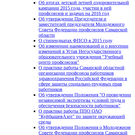
Об итогах детской летней оздоровительной
кампании 2015 года, участии в ней
профсоюзов и задачах на 2016 год
Об утверждении Председателя и
заместителей председателя Молодежного
Совета Федерации профсоюзов Самарской
области
О стипендиатах ФПСО в 2015 году
Об изменении наименований и о внесении
изменений в Устав Негосударственного
образовательного учреждения "Учебный
центр профсоюзов"
О практике работы Самарской областной
организации профсоюза работников
здравоохранения Российской Федерации в
сфере защиты социально-трудовых прав
работников
Об утверждении Положения "О проведении
независимой экспертизы условий труда и
обеспечения безопасности работников"
О практике работы ППО ОАО
"КуйбышевАзот" по защите окружающей
среды
Об утверждении Положения о Молодежном
Совете Федерации профсоюзов Самарской