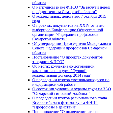
области
О нагрудном знаке ФПСО "За заслуги перед
профдвижением Самарской области"
О коллективных действиях 7 октября 2015
года
О проектах документов на XXIV отчетно-
выборную Конференцию Общественной
организации "Федерация профсоюзов
Самарской области"
Об утверждении Председателя Молодежного
Совета Федерации профсоюзов Самарской
области
Постановление "О проектах документов
заседания ФПСО"
Об итогах коллективно-договорной
кампании и конкурса "Лучший
коллективный договор 2014 года"
О подведении итогов смотров-конкурсов по
информационной работе
О состоянии условий и охраны труда на ЗАО
"Самарский гипсовый комбинат"
О подведении итогов регионального этапа
Всероссийского фотоконкурса ФНПР
"Профсоюзы в действии"
Постановление "О подведении итогов