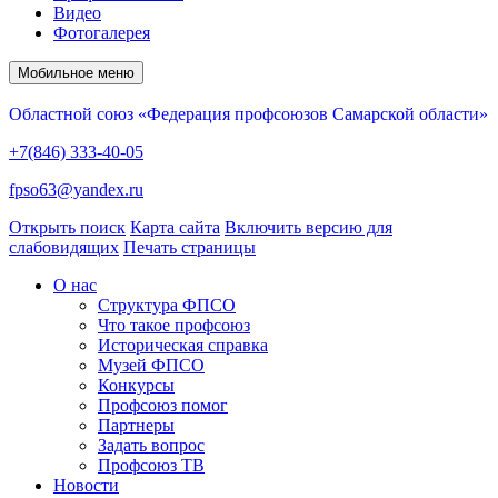
Видео
Фотогалерея
Мобильное меню
Областной союз «Федерация профсоюзов Самарской области»
+7(846) 333-40-05
fpso63@yandex.ru
Открыть поиск
Карта сайта
Включить версию для
слабовидящих
Печать страницы
О нас
Структура ФПСО
Что такое профсоюз
Историческая справка
Музей ФПСО
Конкурсы
Профсоюз помог
Партнеры
Задать вопрос
Профсоюз ТВ
Новости