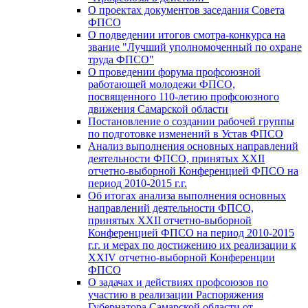
О проектах документов заседания Совета
ФПСО
О подведении итогов смотра-конкурса на
звание "Лучший уполномоченный по охране
труда ФПСО"
О проведении форума профсоюзной
работающей молодежи ФПСО,
посвященного 110-летию профсоюзного
движения Самарской области
Постановление о создании рабочей группы
по подготовке изменений в Устав ФПСО
Анализ выполнения основных направлений
деятельности ФПСО, принятых XXII
отчетно-выборной Конференцией ФПСО на
период 2010-2015 г.г.
Об итогах анализа выполнения основных
направлений деятельности ФПСО,
принятых XXII отчетно-выборной
Конференцией ФПСО на период 2010-2015
г.г. и мерах по достижению их реализации к
XXIV отчетно-выборной Конференции
ФПСО
О задачах и действиях профсоюзов по
участию в реализации Распоряжения
Губернатора Самарской области от