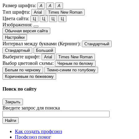
Размер шрифта:
A
A
A
Тип шрифта:
Arial
Times New Roman
Цвета сайта:
Ц
Ц
Ц
Ц
Изображения:
Обычная версия сайта
Настройки
Интервал между буквами (Кернинг):
Стандартный
Стандартный
Большой
Выберите шрифт:
Arial
Times New Roman
Выбор цветовой схемы:
Черным по белому
Белым по черному
Темно-синим по голубому
Коричневым по бежевому
Поиск по сайту
Закрыть
Введите запрос для поиска
Найти
Как создать профсоюз
Профсоюз помог