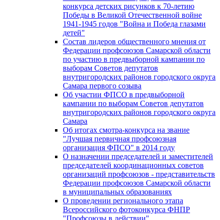
конкурса детских рисунков к 70-летию
Победы в Великой Отечественной войне
1941-1945 годов "Война и Победа глазами
детей"
Состав лидеров общественного мнения от
Федерации профсоюзов Самарской области
по участию в предвыборной кампании по
выборам Советов депутатов
внутригородских районов городского округа
Самара первого созыва
Об участии ФПСО в предвыборной
кампании по выборам Советов депутатов
внутригородских районов городского округа
Самара
Об итогах смотра-конкурса на звание
"Лучшая первичная профсоюзная
организация ФПСО" в 2014 году
О назначении председателей и заместителей
председателей координационных советов
организаций профсоюзов - представительств
Федерации профсоюзов Самарской области
в муниципальных образованиях
О проведении регионального этапа
Всероссийского фотоконкурса ФНПР
"Профсоюзы в действии"