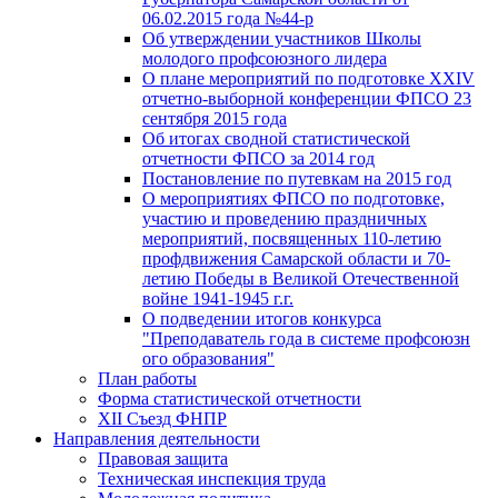
06.02.2015 года №44-р
Об утверждении участников Школы
молодого профсоюзного лидера
О плане мероприятий по подготовке XXIV
отчетно-выборной конференции ФПСО 23
сентября 2015 года
Об итогах сводной статистической
отчетности ФПСО за 2014 год
Постановление по путевкам на 2015 год
О мероприятиях ФПСО по подготовке,
участию и проведению праздничных
мероприятий, посвященных 110-летию
профдвижения Самарской области и 70-
летию Победы в Великой Отечественной
войне 1941-1945 г.г.
О подведении итогов конкурса
"Преподаватель года в системе профсоюзн
ого образования"
План работы
Форма статистической отчетности
XII Съезд ФНПР
Направления деятельности
Правовая защита
Техническая инспекция труда