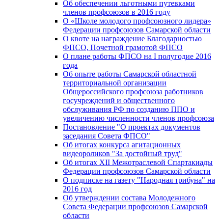
Об обеспечении льготными путевками
членов профсоюзов в 2016 году
О «Школе молодого профсоюзного лидера»
Федерации профсоюзов Самарской области
О квоте на награждение Благодарностью
ФПСО, Почетной грамотой ФПСО
О плане работы ФПСО на I полугодие 2016
года
Об опыте работы Самарской областной
территориальной организации
Общероссийского профсоюза работников
госучреждений и общественного
обслуживания РФ по созданию ППО и
увеличению численности членов профсоюза
Постановление "О проектах документов
заседания Совета ФПСО"
Об итогах конкурса агитационных
видеороликов "За достойный труд"
Об итогах XII Межотраслевой Спартакиады
Федерации профсоюзов Самарской области
О подписке на газету "Народная трибуна" на
2016 год
Об утверждении состава Молодежного
Совета Федерации профсоюзов Самарской
области