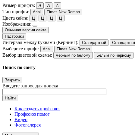
Размер шрифта:
A
A
A
Тип шрифта:
Arial
Times New Roman
Цвета сайта:
Ц
Ц
Ц
Ц
Изображения:
Обычная версия сайта
Настройки
Интервал между буквами (Кернинг):
Стандартный
Стандартны
Выберите шрифт:
Arial
Times New Roman
Выбор цветовой схемы:
Черным по белому
Белым по черному
Поиск по сайту
Закрыть
Введите запрос для поиска
Найти
Как создать профсоюз
Профсоюз помог
Видео
Фотогалерея