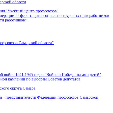
арской области
ения "Учебный центр профсоюзов"
дерации в сфере защиты социально-трудовых прав работников
ти работников"
офсоюзов Самарской области"
й войне 1941-1945 годов "Война и Победа глазами детей"
рной кампании по выборам Советов депутатов
ского округа Самара
ов - представительств Федерации профсоюзов Самарской