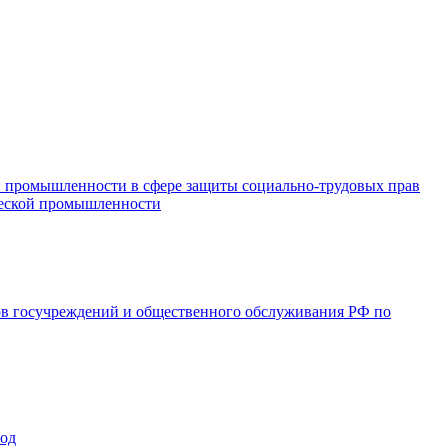
и промышленности в сфере защиты социально-трудовых прав
ической промышленности
ов госучреждений и общественного обслуживания РФ по
год