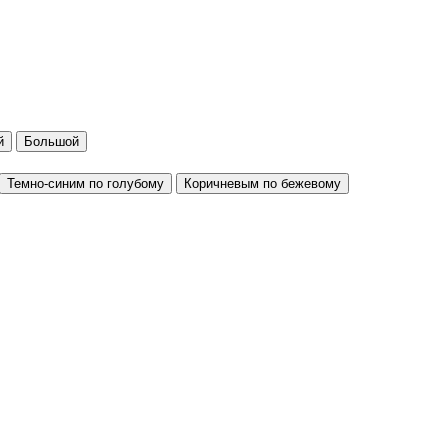
й
Большой
Темно-синим по голубому
Коричневым по бежевому