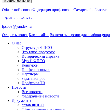
Мобильное меню
Областной союз «Федерация профсоюзов Самарской области»
+7(846) 333-40-05
fpso63@yandex.ru
Открыть поиск
Карта сайта
Включить версию для слабовидящ
О нас
Структура ФПСО
Что такое профсоюз
Историческая справка
Музей ФПСО
Конкурсы
Профсоюз помог
Партнеры
Задать вопрос
Профсоюз ТВ
Новости
Все новости
Федеральные новости
Документы
Устав ФПСО
Официальные документы