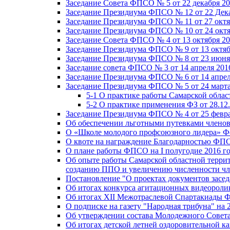
Заседание Совета ФПСО № 5 от 22 декабря 20
Заседание Президиума ФПСО № 12 от 22 Дека
Заседание Президиума ФПСО № 11 от 27 октя
Заседание Президиума ФПСО № 10 от 24 октя
Заседание Совета ФПСО № 4 от 13 октября 20
Заседание Президиума ФПСО № 9 от 13 октяб
Заседание Президиума ФПСО № 8 от 23 июня 
Заседание совета ФПСО № 3 от 14 апреля 201
Заседание Президиума ФПСО № 6 от 14 апрел
Заседание Президиума ФПСО № 5 от 24 марта
5-1 О практике работы Самарской обла
5-2 О практике применения ФЗ от 28.12
Заседание Президиума ФПСО № 4 от 25 февра
Об обеспечении льготными путевками членов
О «Школе молодого профсоюзного лидера» Ф
О квоте на награждение Благодарностью Ф
О плане работы ФПСО на I полугодие 2016 г
Об опыте работы Самарской областной терри
созданию ППО и увеличению численности чл
Постановление "О проектах документов зас
Об итогах конкурса агитационных видеоролик
Об итогах XII Межотраслевой Спартакиады 
О подписке на газету "Народная трибуна" на 
Об утверждении состава Молодежного Совет
Об итогах детской летней оздоровительной ка