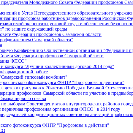
й председателя Молодежного Совета Федерации профсоюзов Сам
менений в Устав Негосударственного образовательного учрежд
анизации профсоюза работников здравоохранения Российской Фе
зависимой экспертизы условий труда и обеспечения безопаснос
" по защите окружающей среды
вете Федерации профсоюзов Самарской области
профдвижением Самарской области"
а
борную Конференцию Общественной организации "Федерация пр
Совета Федерации профсоюзов Самарской области
едания ФПСО"
 и конкурса "Лучший коллективный договор 2014 года"
информационной работе
 "Самарский гипсовый комбинат"
сероссийского фотоконкурса ФНПР "Профсоюзы в действии"
а детских рисунков к 70-летию Победы в Великой Отечественно
дерации профсоюзов Самарской области по участию в предвыбо
Самара первого созыва
о выборам Советов депутатов внутригородских районов город
ая первичная профсоюзная организация ФПСО" в 2014 году
председателей координационных советов организаций профсоюз
ийского фотоконкурса ФНПР "Профсоюзы в действии"
ПСО