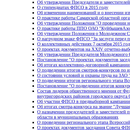
Об утверждении Председателя и заместителе
О стипендиатах ФПСО в 2015 году
Об изменении наименований и о внесении из
О практике работы Самарской областной орг
Об утверждении Положения "О проведении не
О практике работы ППО ОАО "КуйбышевАзот
Об утверждении Положения о Молодежном Со
О нагрудном знаке ФПСО "За заслуги перед 
О коллективных действиях 7 октября 2015 год
О проектах документов на XXIV отчетно-вы
Об утверждении Председателя Молодежного 
Постановление "О проектах документов зас
Об итогах коллективно-договорной кампании
О подведении итогов смотров-конкурсов по 
О состоянии условий и охраны труда на ЗАО
О подведении итогов регионального этапа В
Постановление "О подведении итогов конкурс
Состав лидеров общественного мнения от Фе
внутригородских районов городского округа 
Об участии ФПСО в предвыборной кампании п
Об итогах смотра-конкурса на звание "Лучш
О назначении председателей и заместителей 
области в муниципальных образованиях
О проведении регионального этапа Всеросс
О проектах документов заседания Совета Ф