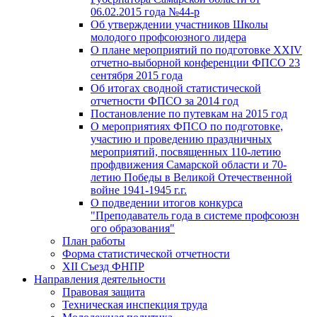
06.02.2015 года №44-р
Об утверждении участников Школы
молодого профсоюзного лидера
О плане мероприятий по подготовке XXIV
отчетно-выборной конференции ФПСО 23
сентября 2015 года
Об итогах сводной статистической
отчетности ФПСО за 2014 год
Постановление по путевкам на 2015 год
О мероприятиях ФПСО по подготовке,
участию и проведению праздничных
мероприятий, посвященных 110-летию
профдвижения Самарской области и 70-
летию Победы в Великой Отечественной
войне 1941-1945 г.г.
О подведении итогов конкурса
"Преподаватель года в системе профсоюзн
ого образования"
План работы
Форма статистической отчетности
XII Съезд ФНПР
Направления деятельности
Правовая защита
Техническая инспекция труда