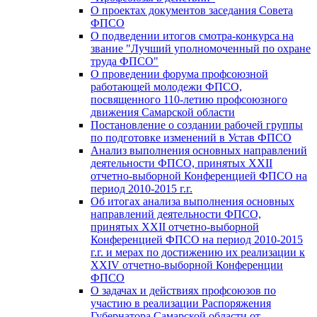
О проектах документов заседания Совета
ФПСО
О подведении итогов смотра-конкурса на
звание "Лучший уполномоченный по охране
труда ФПСО"
О проведении форума профсоюзной
работающей молодежи ФПСО,
посвященного 110-летию профсоюзного
движения Самарской области
Постановление о создании рабочей группы
по подготовке изменений в Устав ФПСО
Анализ выполнения основных направлений
деятельности ФПСО, принятых XXII
отчетно-выборной Конференцией ФПСО на
период 2010-2015 г.г.
Об итогах анализа выполнения основных
направлений деятельности ФПСО,
принятых XXII отчетно-выборной
Конференцией ФПСО на период 2010-2015
г.г. и мерах по достижению их реализации к
XXIV отчетно-выборной Конференции
ФПСО
О задачах и действиях профсоюзов по
участию в реализации Распоряжения
Губернатора Самарской области от