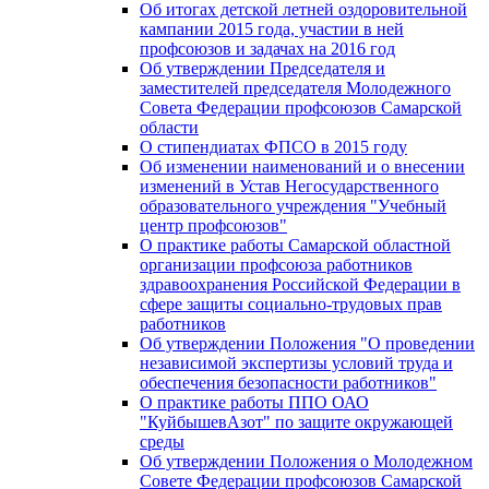
Об итогах детской летней оздоровительной
кампании 2015 года, участии в ней
профсоюзов и задачах на 2016 год
Об утверждении Председателя и
заместителей председателя Молодежного
Совета Федерации профсоюзов Самарской
области
О стипендиатах ФПСО в 2015 году
Об изменении наименований и о внесении
изменений в Устав Негосударственного
образовательного учреждения "Учебный
центр профсоюзов"
О практике работы Самарской областной
организации профсоюза работников
здравоохранения Российской Федерации в
сфере защиты социально-трудовых прав
работников
Об утверждении Положения "О проведении
независимой экспертизы условий труда и
обеспечения безопасности работников"
О практике работы ППО ОАО
"КуйбышевАзот" по защите окружающей
среды
Об утверждении Положения о Молодежном
Совете Федерации профсоюзов Самарской