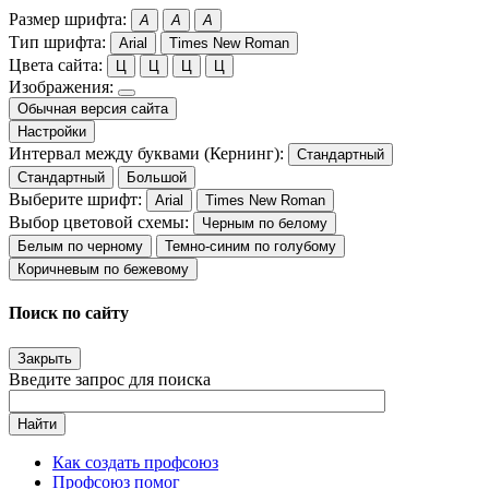
Размер шрифта:
A
A
A
Тип шрифта:
Arial
Times New Roman
Цвета сайта:
Ц
Ц
Ц
Ц
Изображения:
Обычная версия сайта
Настройки
Интервал между буквами (Кернинг):
Стандартный
Стандартный
Большой
Выберите шрифт:
Arial
Times New Roman
Выбор цветовой схемы:
Черным по белому
Белым по черному
Темно-синим по голубому
Коричневым по бежевому
Поиск по сайту
Закрыть
Введите запрос для поиска
Найти
Как создать профсоюз
Профсоюз помог