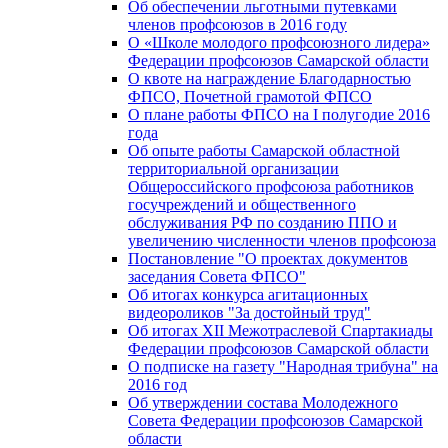
Об обеспечении льготными путевками
членов профсоюзов в 2016 году
О «Школе молодого профсоюзного лидера»
Федерации профсоюзов Самарской области
О квоте на награждение Благодарностью
ФПСО, Почетной грамотой ФПСО
О плане работы ФПСО на I полугодие 2016
года
Об опыте работы Самарской областной
территориальной организации
Общероссийского профсоюза работников
госучреждений и общественного
обслуживания РФ по созданию ППО и
увеличению численности членов профсоюза
Постановление "О проектах документов
заседания Совета ФПСО"
Об итогах конкурса агитационных
видеороликов "За достойный труд"
Об итогах XII Межотраслевой Спартакиады
Федерации профсоюзов Самарской области
О подписке на газету "Народная трибуна" на
2016 год
Об утверждении состава Молодежного
Совета Федерации профсоюзов Самарской
области