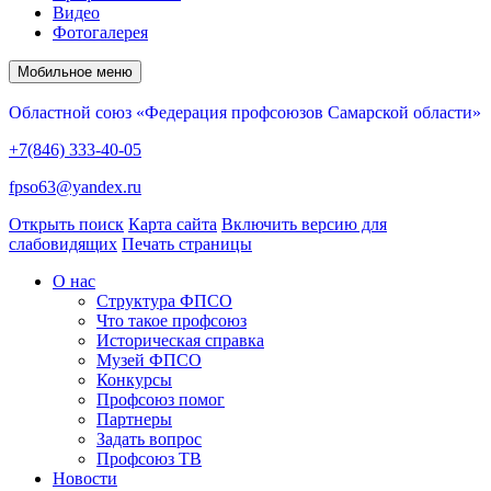
Видео
Фотогалерея
Мобильное меню
Областной союз «Федерация профсоюзов Самарской области»
+7(846) 333-40-05
fpso63@yandex.ru
Открыть поиск
Карта сайта
Включить версию для
слабовидящих
Печать страницы
О нас
Структура ФПСО
Что такое профсоюз
Историческая справка
Музей ФПСО
Конкурсы
Профсоюз помог
Партнеры
Задать вопрос
Профсоюз ТВ
Новости