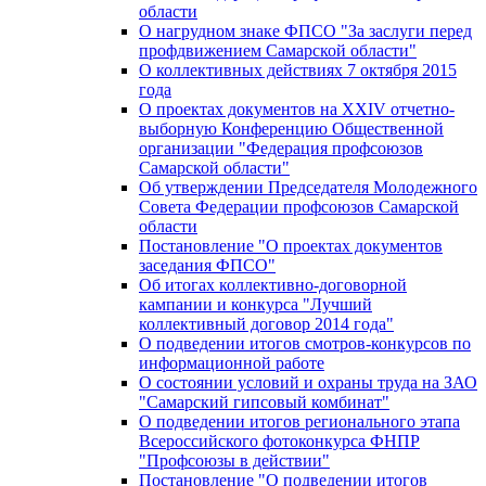
области
О нагрудном знаке ФПСО "За заслуги перед
профдвижением Самарской области"
О коллективных действиях 7 октября 2015
года
О проектах документов на XXIV отчетно-
выборную Конференцию Общественной
организации "Федерация профсоюзов
Самарской области"
Об утверждении Председателя Молодежного
Совета Федерации профсоюзов Самарской
области
Постановление "О проектах документов
заседания ФПСО"
Об итогах коллективно-договорной
кампании и конкурса "Лучший
коллективный договор 2014 года"
О подведении итогов смотров-конкурсов по
информационной работе
О состоянии условий и охраны труда на ЗАО
"Самарский гипсовый комбинат"
О подведении итогов регионального этапа
Всероссийского фотоконкурса ФНПР
"Профсоюзы в действии"
Постановление "О подведении итогов