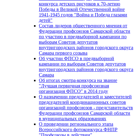
конкурса детских рисунков к 70-летию
Победы в Великой Отечественной войне
1941-1945 годов "Война и Победа глазами
детей"
Состав лидеров общественного мнения от
Федерации профсоюзов Самарской области
по участию в предвыборной кампании по
выборам Советов депутатов
внутригородских районов городского округа
Самара первого созыва
Об участии ФПСО в предвыборной
кампании по выборам Советов депутатов
внутригородских районов городского округа
Самара
Об итогах смотра-конкурса на звание
"Лучшая первичная профсоюзная
организация ФПСО" в 2014 году
О назначении председателей и заместителей
председателей координационных советов
организаций профсоюзов - представительств
Федерации профсоюзов Самарской области
в муниципальных образованиях
О проведении регионального этапа
Всероссийского фотоконкурса ФНПР
"Профсоюзы в действии"