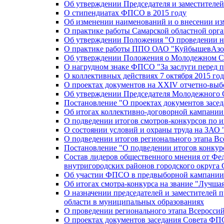
Об утверждении Председателя и заместителе
О стипендиатах ФПСО в 2015 году
Об изменении наименований и о внесении из
О практике работы Самарской областной орг
Об утверждении Положения "О проведении не
О практике работы ППО ОАО "КуйбышевАзот
Об утверждении Положения о Молодежном Со
О нагрудном знаке ФПСО "За заслуги перед 
О коллективных действиях 7 октября 2015 год
О проектах документов на XXIV отчетно-вы
Об утверждении Председателя Молодежного 
Постановление "О проектах документов зас
Об итогах коллективно-договорной кампании
О подведении итогов смотров-конкурсов по 
О состоянии условий и охраны труда на ЗАО
О подведении итогов регионального этапа В
Постановление "О подведении итогов конкурс
Состав лидеров общественного мнения от Фе
внутригородских районов городского округа 
Об участии ФПСО в предвыборной кампании п
Об итогах смотра-конкурса на звание "Лучш
О назначении председателей и заместителей 
области в муниципальных образованиях
О проведении регионального этапа Всеросс
О проектах документов заседания Совета Ф