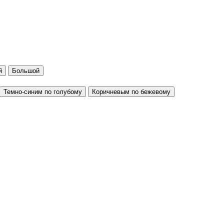
й
Большой
Темно-синим по голубому
Коричневым по бежевому