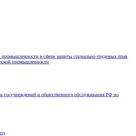
и промышленности в сфере защиты социально-трудовых прав
ической промышленности
ов госучреждений и общественного обслуживания РФ по
год