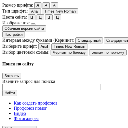
Размер шрифта:
A
A
A
Тип шрифта:
Arial
Times New Roman
Цвета сайта:
Ц
Ц
Ц
Ц
Изображения:
Обычная версия сайта
Настройки
Интервал между буквами (Кернинг):
Стандартный
Стандартны
Выберите шрифт:
Arial
Times New Roman
Выбор цветовой схемы:
Черным по белому
Белым по черному
Поиск по сайту
Закрыть
Введите запрос для поиска
Найти
Как создать профсоюз
Профсоюз помог
Видео
Фотогалерея