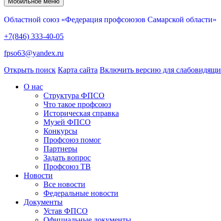
Мобильное меню
Областной союз «Федерация профсоюзов Самарской области»
+7(846) 333-40-05
fpso63@yandex.ru
Открыть поиск
Карта сайта
Включить версию для слабовидящ
О нас
Структура ФПСО
Что такое профсоюз
Историческая справка
Музей ФПСО
Конкурсы
Профсоюз помог
Партнеры
Задать вопрос
Профсоюз ТВ
Новости
Все новости
Федеральные новости
Документы
Устав ФПСО
Официальные документы