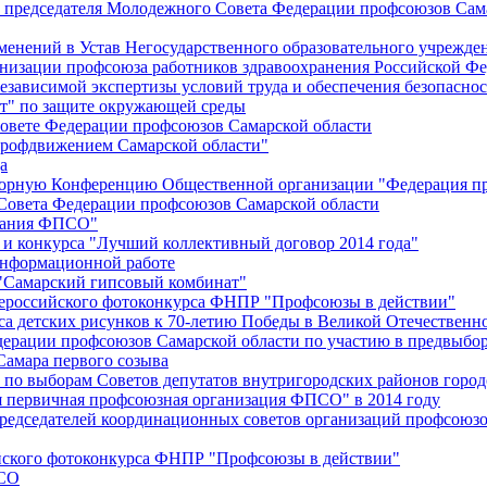
й председателя Молодежного Совета Федерации профсоюзов Сам
менений в Устав Негосударственного образовательного учрежд
анизации профсоюза работников здравоохранения Российской Фе
зависимой экспертизы условий труда и обеспечения безопаснос
" по защите окружающей среды
вете Федерации профсоюзов Самарской области
профдвижением Самарской области"
а
борную Конференцию Общественной организации "Федерация пр
Совета Федерации профсоюзов Самарской области
едания ФПСО"
 и конкурса "Лучший коллективный договор 2014 года"
информационной работе
 "Самарский гипсовый комбинат"
сероссийского фотоконкурса ФНПР "Профсоюзы в действии"
а детских рисунков к 70-летию Победы в Великой Отечественно
дерации профсоюзов Самарской области по участию в предвыбо
Самара первого созыва
о выборам Советов депутатов внутригородских районов город
ая первичная профсоюзная организация ФПСО" в 2014 году
председателей координационных советов организаций профсоюз
ийского фотоконкурса ФНПР "Профсоюзы в действии"
ПСО