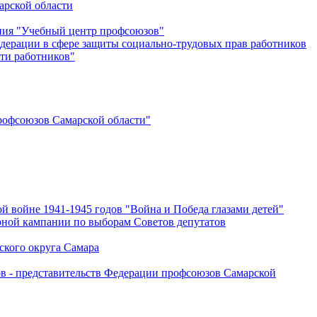
арской области
ения "Учебный центр профсоюзов"
дерации в сфере защиты социально-трудовых прав работников
ти работников"
офсоюзов Самарской области"
й войне 1941-1945 годов "Война и Победа глазами детей"
рной кампании по выборам Советов депутатов
ского округа Самара
ов - представительств Федерации профсоюзов Самарской