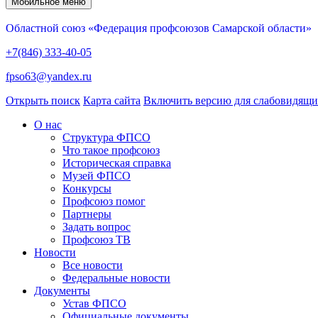
Мобильное меню
Областной союз «Федерация профсоюзов Самарской области»
+7(846) 333-40-05
fpso63@yandex.ru
Открыть поиск
Карта сайта
Включить версию для слабовидящ
О нас
Структура ФПСО
Что такое профсоюз
Историческая справка
Музей ФПСО
Конкурсы
Профсоюз помог
Партнеры
Задать вопрос
Профсоюз ТВ
Новости
Все новости
Федеральные новости
Документы
Устав ФПСО
Официальные документы