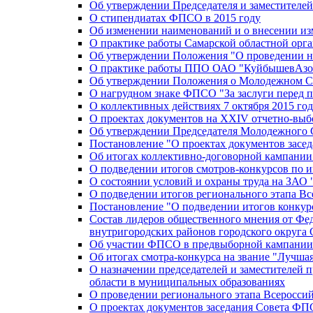
Об утверждении Председателя и заместителе
О стипендиатах ФПСО в 2015 году
Об изменении наименований и о внесении из
О практике работы Самарской областной орг
Об утверждении Положения "О проведении не
О практике работы ППО ОАО "КуйбышевАзот
Об утверждении Положения о Молодежном Со
О нагрудном знаке ФПСО "За заслуги перед 
О коллективных действиях 7 октября 2015 год
О проектах документов на XXIV отчетно-вы
Об утверждении Председателя Молодежного 
Постановление "О проектах документов зас
Об итогах коллективно-договорной кампании
О подведении итогов смотров-конкурсов по 
О состоянии условий и охраны труда на ЗАО
О подведении итогов регионального этапа В
Постановление "О подведении итогов конкурс
Состав лидеров общественного мнения от Фе
внутригородских районов городского округа 
Об участии ФПСО в предвыборной кампании п
Об итогах смотра-конкурса на звание "Лучш
О назначении председателей и заместителей 
области в муниципальных образованиях
О проведении регионального этапа Всеросс
О проектах документов заседания Совета Ф