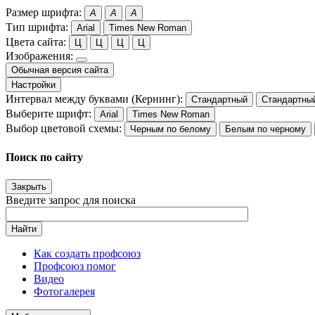
Размер шрифта:
A
A
A
Тип шрифта:
Arial
Times New Roman
Цвета сайта:
Ц
Ц
Ц
Ц
Изображения:
Обычная версия сайта
Настройки
Интервал между буквами (Кернинг):
Стандартный
Стандартны
Выберите шрифт:
Arial
Times New Roman
Выбор цветовой схемы:
Черным по белому
Белым по черному
Поиск по сайту
Закрыть
Введите запрос для поиска
Найти
Как создать профсоюз
Профсоюз помог
Видео
Фотогалерея