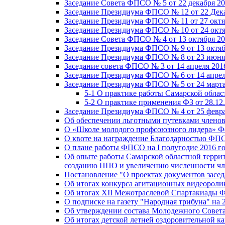
Заседание Совета ФПСО № 5 от 22 декабря 20
Заседание Президиума ФПСО № 12 от 22 Дека
Заседание Президиума ФПСО № 11 от 27 октя
Заседание Президиума ФПСО № 10 от 24 октя
Заседание Совета ФПСО № 4 от 13 октября 20
Заседание Президиума ФПСО № 9 от 13 октяб
Заседание Президиума ФПСО № 8 от 23 июня 
Заседание совета ФПСО № 3 от 14 апреля 201
Заседание Президиума ФПСО № 6 от 14 апрел
Заседание Президиума ФПСО № 5 от 24 марта
5-1 О практике работы Самарской обла
5-2 О практике применения ФЗ от 28.12
Заседание Президиума ФПСО № 4 от 25 февра
Об обеспечении льготными путевками членов
О «Школе молодого профсоюзного лидера» Ф
О квоте на награждение Благодарностью Ф
О плане работы ФПСО на I полугодие 2016 г
Об опыте работы Самарской областной терри
созданию ППО и увеличению численности чл
Постановление "О проектах документов зас
Об итогах конкурса агитационных видеоролик
Об итогах XII Межотраслевой Спартакиады 
О подписке на газету "Народная трибуна" на 
Об утверждении состава Молодежного Совет
Об итогах детской летней оздоровительной ка