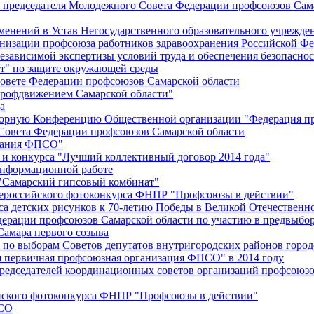
й председателя Молодежного Совета Федерации профсоюзов Сам
менений в Устав Негосударственного образовательного учрежд
анизации профсоюза работников здравоохранения Российской Фе
зависимой экспертизы условий труда и обеспечения безопаснос
" по защите окружающей среды
вете Федерации профсоюзов Самарской области
профдвижением Самарской области"
а
борную Конференцию Общественной организации "Федерация пр
Совета Федерации профсоюзов Самарской области
едания ФПСО"
 и конкурса "Лучший коллективный договор 2014 года"
информационной работе
 "Самарский гипсовый комбинат"
сероссийского фотоконкурса ФНПР "Профсоюзы в действии"
а детских рисунков к 70-летию Победы в Великой Отечественно
дерации профсоюзов Самарской области по участию в предвыбо
Самара первого созыва
о выборам Советов депутатов внутригородских районов город
ая первичная профсоюзная организация ФПСО" в 2014 году
председателей координационных советов организаций профсоюз
ийского фотоконкурса ФНПР "Профсоюзы в действии"
ПСО