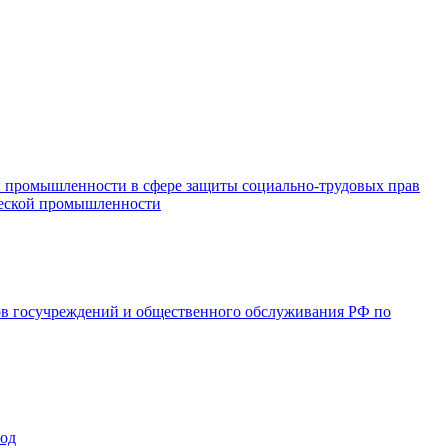
и промышленности в сфере защиты социально-трудовых прав
ической промышленности
ов госучреждений и общественного обслуживания РФ по
год