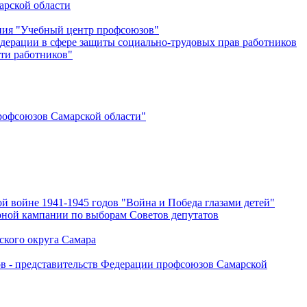
арской области
ения "Учебный центр профсоюзов"
дерации в сфере защиты социально-трудовых прав работников
ти работников"
офсоюзов Самарской области"
й войне 1941-1945 годов "Война и Победа глазами детей"
рной кампании по выборам Советов депутатов
ского округа Самара
ов - представительств Федерации профсоюзов Самарской