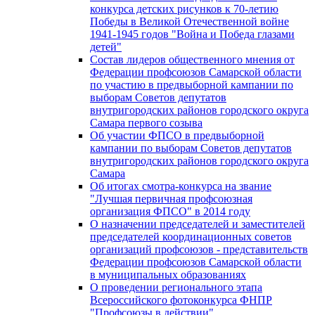
конкурса детских рисунков к 70-летию
Победы в Великой Отечественной войне
1941-1945 годов "Война и Победа глазами
детей"
Состав лидеров общественного мнения от
Федерации профсоюзов Самарской области
по участию в предвыборной кампании по
выборам Советов депутатов
внутригородских районов городского округа
Самара первого созыва
Об участии ФПСО в предвыборной
кампании по выборам Советов депутатов
внутригородских районов городского округа
Самара
Об итогах смотра-конкурса на звание
"Лучшая первичная профсоюзная
организация ФПСО" в 2014 году
О назначении председателей и заместителей
председателей координационных советов
организаций профсоюзов - представительств
Федерации профсоюзов Самарской области
в муниципальных образованиях
О проведении регионального этапа
Всероссийского фотоконкурса ФНПР
"Профсоюзы в действии"