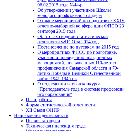
06.02.2015 года №44-р
Об утверждении участников Школы
молодого профсоюзного лидера
О плане мероприятий по подготовке XXIV
отчетно-выборной конференции ФПСО 23
сентября 2015 года
Об итогах сводной статистической
отчетности ФПСО за 2014 год
Постановление по путевкам на 2015 год
О мероприятиях ФПСО по подготовке,
участию и проведению праздничных
мероприятий, посвященных 110-летию
профдвижения Самарской области и 70-
летию Победы в Великой Отечественной
войне 1941-1945 г.г.
О подведении итогов конкурса
"Преподаватель года в системе профсоюзн
ого образования"
План работы
Форма статистической отчетности
XII Съезд ФНПР
Направления деятельности
Правовая защита
Техническая инспекция труда