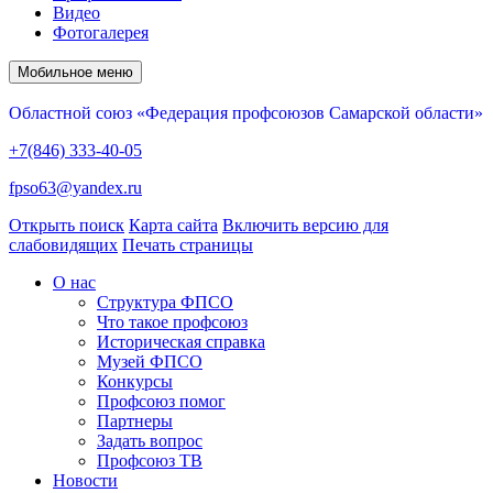
Видео
Фотогалерея
Мобильное меню
Областной союз «Федерация профсоюзов Самарской области»
+7(846) 333-40-05
fpso63@yandex.ru
Открыть поиск
Карта сайта
Включить версию для
слабовидящих
Печать страницы
О нас
Структура ФПСО
Что такое профсоюз
Историческая справка
Музей ФПСО
Конкурсы
Профсоюз помог
Партнеры
Задать вопрос
Профсоюз ТВ
Новости