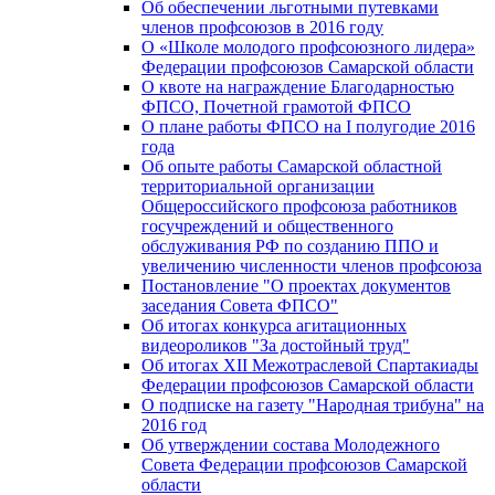
Об обеспечении льготными путевками
членов профсоюзов в 2016 году
О «Школе молодого профсоюзного лидера»
Федерации профсоюзов Самарской области
О квоте на награждение Благодарностью
ФПСО, Почетной грамотой ФПСО
О плане работы ФПСО на I полугодие 2016
года
Об опыте работы Самарской областной
территориальной организации
Общероссийского профсоюза работников
госучреждений и общественного
обслуживания РФ по созданию ППО и
увеличению численности членов профсоюза
Постановление "О проектах документов
заседания Совета ФПСО"
Об итогах конкурса агитационных
видеороликов "За достойный труд"
Об итогах XII Межотраслевой Спартакиады
Федерации профсоюзов Самарской области
О подписке на газету "Народная трибуна" на
2016 год
Об утверждении состава Молодежного
Совета Федерации профсоюзов Самарской
области