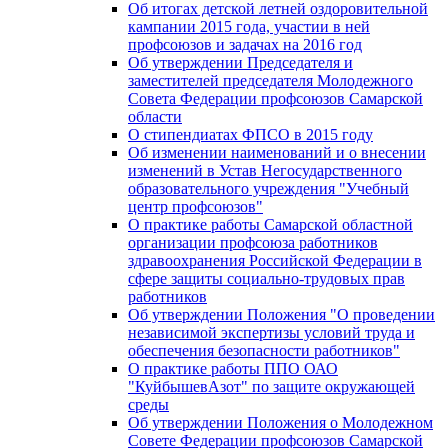
Об итогах детской летней оздоровительной
кампании 2015 года, участии в ней
профсоюзов и задачах на 2016 год
Об утверждении Председателя и
заместителей председателя Молодежного
Совета Федерации профсоюзов Самарской
области
О стипендиатах ФПСО в 2015 году
Об изменении наименований и о внесении
изменений в Устав Негосударственного
образовательного учреждения "Учебный
центр профсоюзов"
О практике работы Самарской областной
организации профсоюза работников
здравоохранения Российской Федерации в
сфере защиты социально-трудовых прав
работников
Об утверждении Положения "О проведении
независимой экспертизы условий труда и
обеспечения безопасности работников"
О практике работы ППО ОАО
"КуйбышевАзот" по защите окружающей
среды
Об утверждении Положения о Молодежном
Совете Федерации профсоюзов Самарской