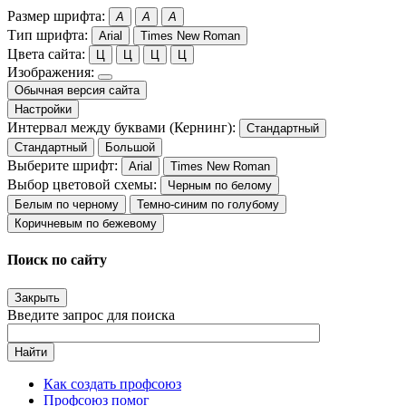
Размер шрифта:
A
A
A
Тип шрифта:
Arial
Times New Roman
Цвета сайта:
Ц
Ц
Ц
Ц
Изображения:
Обычная версия сайта
Настройки
Интервал между буквами (Кернинг):
Стандартный
Стандартный
Большой
Выберите шрифт:
Arial
Times New Roman
Выбор цветовой схемы:
Черным по белому
Белым по черному
Темно-синим по голубому
Коричневым по бежевому
Поиск по сайту
Закрыть
Введите запрос для поиска
Найти
Как создать профсоюз
Профсоюз помог