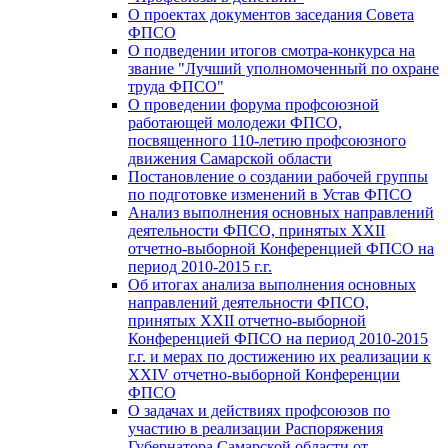
О проектах документов заседания Совета
ФПСО
О подведении итогов смотра-конкурса на
звание "Лучший уполномоченный по охране
труда ФПСО"
О проведении форума профсоюзной
работающей молодежи ФПСО,
посвященного 110-летию профсоюзного
движения Самарской области
Постановление о создании рабочей группы
по подготовке изменений в Устав ФПСО
Анализ выполнения основных направлений
деятельности ФПСО, принятых XXII
отчетно-выборной Конференцией ФПСО на
период 2010-2015 г.г.
Об итогах анализа выполнения основных
направлений деятельности ФПСО,
принятых XXII отчетно-выборной
Конференцией ФПСО на период 2010-2015
г.г. и мерах по достижению их реализации к
XXIV отчетно-выборной Конференции
ФПСО
О задачах и действиях профсоюзов по
участию в реализации Распоряжения
Губернатора Самарской области от