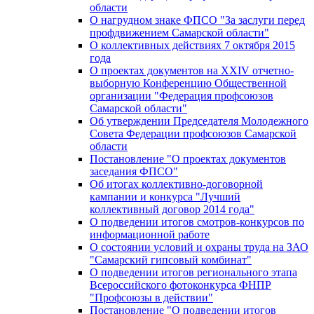
области
О нагрудном знаке ФПСО "За заслуги перед
профдвижением Самарской области"
О коллективных действиях 7 октября 2015
года
О проектах документов на XXIV отчетно-
выборную Конференцию Общественной
организации "Федерация профсоюзов
Самарской области"
Об утверждении Председателя Молодежного
Совета Федерации профсоюзов Самарской
области
Постановление "О проектах документов
заседания ФПСО"
Об итогах коллективно-договорной
кампании и конкурса "Лучший
коллективный договор 2014 года"
О подведении итогов смотров-конкурсов по
информационной работе
О состоянии условий и охраны труда на ЗАО
"Самарский гипсовый комбинат"
О подведении итогов регионального этапа
Всероссийского фотоконкурса ФНПР
"Профсоюзы в действии"
Постановление "О подведении итогов