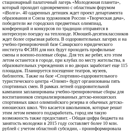
стационарный палаточный лагерь «Молодежная планета»,
который проходит одновременно с областным форумом
«iВолга». 40 одаренных детишек ждет проект департамента
образования и Союза художников России «Творческая дача»,
победители же городских предметных олимпиад,
конференций и конкурсов по традиции отправятся в
интересную поездку на теплоходе. Юношей-десятиклассников
ждет более серьезная работа. В оздоровительных лагерях и на
учебно-тренировочной базе Самарского юридического
института ФСИН для них будут проходить профильные
смены и военно-полевые сборы. Для тех же ребят, кто этим
летом останется в городе, при клубах по месту жительства, в
образовательных учреждениях и во дворах заработает еще 115
площадок. Планируется посещение театров, музеев,
библиотек. Также на базе «Спортивно-оздоровительного
туристического центра «Олимп» будут организованы пять
спортивных смен. В рамках летней оздоровительной
кампании запланированы учебно-тренировочные сборы для
воспитанников специализированных детско-юношеских
спортивных школ олимпийского резерва и обычных детско-
юношеских школ. Что касается школьников, которые решат
этим летом немного подзаработать, город им такую
возможность также предоставит. - Общая цифра бюджета на
занятость молодежи в 2015 году составляет более 10 млн.
рублей с учетом областной субсидии, - проинформировала