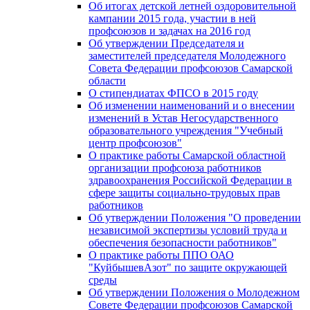
Об итогах детской летней оздоровительной
кампании 2015 года, участии в ней
профсоюзов и задачах на 2016 год
Об утверждении Председателя и
заместителей председателя Молодежного
Совета Федерации профсоюзов Самарской
области
О стипендиатах ФПСО в 2015 году
Об изменении наименований и о внесении
изменений в Устав Негосударственного
образовательного учреждения "Учебный
центр профсоюзов"
О практике работы Самарской областной
организации профсоюза работников
здравоохранения Российской Федерации в
сфере защиты социально-трудовых прав
работников
Об утверждении Положения "О проведении
независимой экспертизы условий труда и
обеспечения безопасности работников"
О практике работы ППО ОАО
"КуйбышевАзот" по защите окружающей
среды
Об утверждении Положения о Молодежном
Совете Федерации профсоюзов Самарской