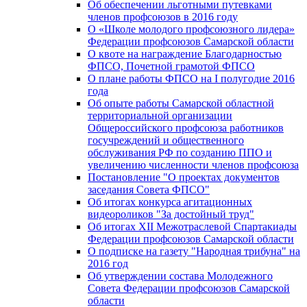
Об обеспечении льготными путевками
членов профсоюзов в 2016 году
О «Школе молодого профсоюзного лидера»
Федерации профсоюзов Самарской области
О квоте на награждение Благодарностью
ФПСО, Почетной грамотой ФПСО
О плане работы ФПСО на I полугодие 2016
года
Об опыте работы Самарской областной
территориальной организации
Общероссийского профсоюза работников
госучреждений и общественного
обслуживания РФ по созданию ППО и
увеличению численности членов профсоюза
Постановление "О проектах документов
заседания Совета ФПСО"
Об итогах конкурса агитационных
видеороликов "За достойный труд"
Об итогах XII Межотраслевой Спартакиады
Федерации профсоюзов Самарской области
О подписке на газету "Народная трибуна" на
2016 год
Об утверждении состава Молодежного
Совета Федерации профсоюзов Самарской
области