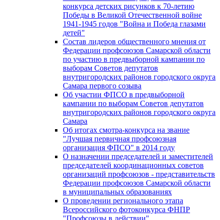
конкурса детских рисунков к 70-летию
Победы в Великой Отечественной войне
1941-1945 годов "Война и Победа глазами
детей"
Состав лидеров общественного мнения от
Федерации профсоюзов Самарской области
по участию в предвыборной кампании по
выборам Советов депутатов
внутригородских районов городского округа
Самара первого созыва
Об участии ФПСО в предвыборной
кампании по выборам Советов депутатов
внутригородских районов городского округа
Самара
Об итогах смотра-конкурса на звание
"Лучшая первичная профсоюзная
организация ФПСО" в 2014 году
О назначении председателей и заместителей
председателей координационных советов
организаций профсоюзов - представительств
Федерации профсоюзов Самарской области
в муниципальных образованиях
О проведении регионального этапа
Всероссийского фотоконкурса ФНПР
"Профсоюзы в действии"