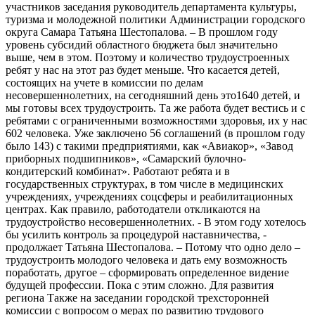
участников заседания руководитель департамента культуры,
туризма и молодежной политики Администрации городского
округа Самара Татьяна Шестопалова. – В прошлом году
уровень субсидий областного бюджета был значительно
выше, чем в этом. Поэтому и количество трудоустроенных
ребят у нас на этот раз будет меньше. Что касается детей,
состоящих на учете в комиссии по делам
несовершеннолетних, на сегодняшний день это1640 детей, и
мы готовы всех трудоустроить. Та же работа будет вестись и с
ребятами с ограниченными возможностями здоровья, их у нас
602 человека. Уже заключено 56 соглашений (в прошлом году
было 143) с такими предприятиями, как «Авиакор», «Завод
приборных подшипников», «Самарский булочно-
кондитерский комбинат». Работают ребята и в
государственных структурах, в том числе в медицинских
учреждениях, учреждениях соцсферы и реабилитационных
центрах. Как правило, работодатели откликаются на
трудоустройство несовершеннолетних. - В этом году хотелось
бы усилить контроль за процедурой наставничества, -
продолжает Татьяна Шестопалова. – Потому что одно дело –
трудоустроить молодого человека и дать ему возможность
поработать, другое – сформировать определенное видение
будущей профессии. Пока с этим сложно. Для развития
региона Также на заседании городской трехсторонней
комиссии с вопросом о мерах по развитию трудового