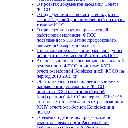
О проектах документов заседания Совета
ФПСО
О подведении итогов смотра-конкурса на
звание "Лучший уполномоченный по охране
труда ФПСО"
О проведении форума профсоюзной
работающей молодежи ФПСО,
посвященного 110-летию профсоюзного
движения Самарской области
Постановление о создании рабочей группы
по подготовке изменений в Устав ФПСО
Анализ выполнения основных направлений
деятельности ФПСО, принятых XXII
отчетно-выборной Конференцией ФПСО на
период 2010-2015 г.г.
Об итогах анализа выполнения основных
направлений деятельности ФПСО,
принятых XXII отчетно-выборной
Конференцией ФПСО на период 2010-2015
г.г. и мерах по достижению их реализации к
XXIV отчетно-выборной Конференции
ФПСО
О задачах и действиях профсоюзов по
участию в реализации Распоряжения
Губернатора Самарской области от