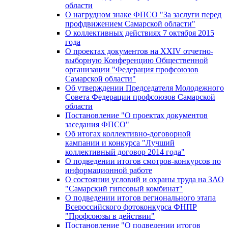
области
О нагрудном знаке ФПСО "За заслуги перед
профдвижением Самарской области"
О коллективных действиях 7 октября 2015
года
О проектах документов на XXIV отчетно-
выборную Конференцию Общественной
организации "Федерация профсоюзов
Самарской области"
Об утверждении Председателя Молодежного
Совета Федерации профсоюзов Самарской
области
Постановление "О проектах документов
заседания ФПСО"
Об итогах коллективно-договорной
кампании и конкурса "Лучший
коллективный договор 2014 года"
О подведении итогов смотров-конкурсов по
информационной работе
О состоянии условий и охраны труда на ЗАО
"Самарский гипсовый комбинат"
О подведении итогов регионального этапа
Всероссийского фотоконкурса ФНПР
"Профсоюзы в действии"
Постановление "О подведении итогов