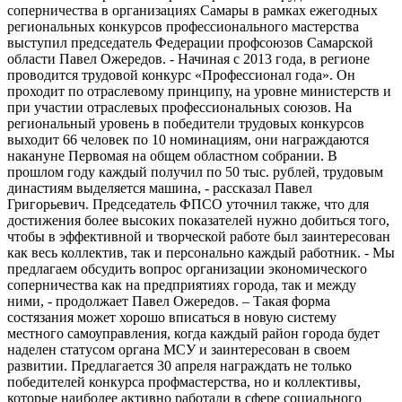
соперничества в организациях Самары в рамках ежегодных
региональных конкурсов профессионального мастерства
выступил председатель Федерации профсоюзов Самарской
области Павел Ожередов. - Начиная с 2013 года, в регионе
проводится трудовой конкурс «Профессионал года». Он
проходит по отраслевому принципу, на уровне министерств и
при участии отраслевых профессиональных союзов. На
региональный уровень в победители трудовых конкурсов
выходит 66 человек по 10 номинациям, они награждаются
накануне Первомая на общем областном собрании. В
прошлом году каждый получил по 50 тыс. рублей, трудовым
династиям выделяется машина, - рассказал Павел
Григорьевич. Председатель ФПСО уточнил также, что для
достижения более высоких показателей нужно добиться того,
чтобы в эффективной и творческой работе был заинтересован
как весь коллектив, так и персонально каждый работник. - Мы
предлагаем обсудить вопрос организации экономического
соперничества как на предприятиях города, так и между
ними, - продолжает Павел Ожередов. – Такая форма
состязания может хорошо вписаться в новую систему
местного самоуправления, когда каждый район города будет
наделен статусом органа МСУ и заинтересован в своем
развитии. Предлагается 30 апреля награждать не только
победителей конкурса профмастерства, но и коллективы,
которые наиболее активно работали в сфере социального