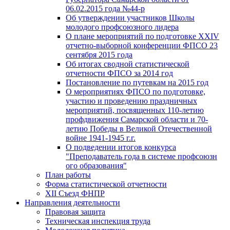
06.02.2015 года №44-р
Об утверждении участников Школы
молодого профсоюзного лидера
О плане мероприятий по подготовке XXIV
отчетно-выборной конференции ФПСО 23
сентября 2015 года
Об итогах сводной статистической
отчетности ФПСО за 2014 год
Постановление по путевкам на 2015 год
О мероприятиях ФПСО по подготовке,
участию и проведению праздничных
мероприятий, посвященных 110-летию
профдвижения Самарской области и 70-
летию Победы в Великой Отечественной
войне 1941-1945 г.г.
О подведении итогов конкурса
"Преподаватель года в системе профсоюзн
ого образования"
План работы
Форма статистической отчетности
XII Съезд ФНПР
Направления деятельности
Правовая защита
Техническая инспекция труда