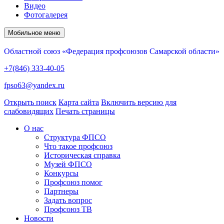
Видео
Фотогалерея
Мобильное меню
Областной союз «Федерация профсоюзов Самарской области»
+7(846) 333-40-05
fpso63@yandex.ru
Открыть поиск
Карта сайта
Включить версию для
слабовидящих
Печать страницы
О нас
Структура ФПСО
Что такое профсоюз
Историческая справка
Музей ФПСО
Конкурсы
Профсоюз помог
Партнеры
Задать вопрос
Профсоюз ТВ
Новости