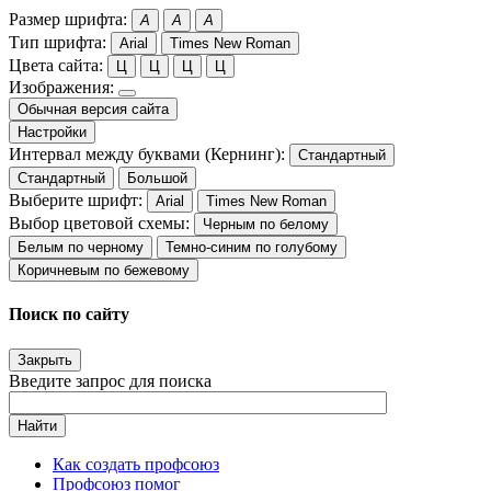
Размер шрифта:
A
A
A
Тип шрифта:
Arial
Times New Roman
Цвета сайта:
Ц
Ц
Ц
Ц
Изображения:
Обычная версия сайта
Настройки
Интервал между буквами (Кернинг):
Стандартный
Стандартный
Большой
Выберите шрифт:
Arial
Times New Roman
Выбор цветовой схемы:
Черным по белому
Белым по черному
Темно-синим по голубому
Коричневым по бежевому
Поиск по сайту
Закрыть
Введите запрос для поиска
Найти
Как создать профсоюз
Профсоюз помог