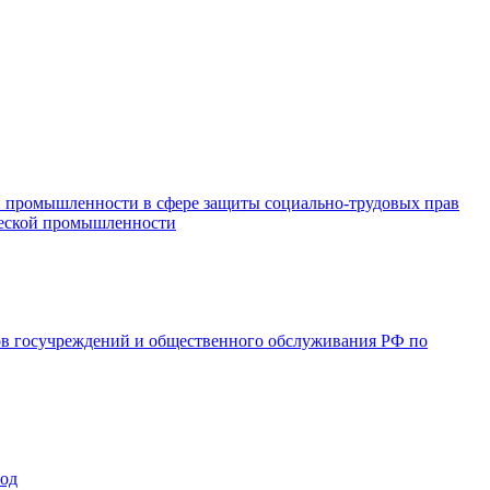
и промышленности в сфере защиты социально-трудовых прав
ической промышленности
ов госучреждений и общественного обслуживания РФ по
год