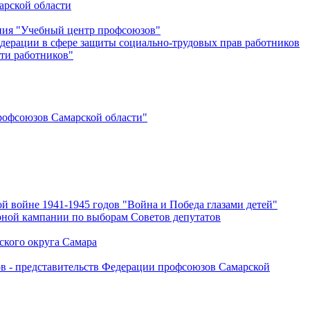
арской области
ения "Учебный центр профсоюзов"
дерации в сфере защиты социально-трудовых прав работников
ти работников"
офсоюзов Самарской области"
й войне 1941-1945 годов "Война и Победа глазами детей"
рной кампании по выборам Советов депутатов
ского округа Самара
ов - представительств Федерации профсоюзов Самарской