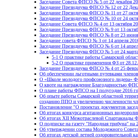
Заседание Совета ФПСО № 5 от 22 декабря 20
Заседание Президиума ФПСО № 12 от 22 Дека
Заседание Президиума ФПСО № 11 от 27 октя
Заседание Президиума ФПСО № 10 от 24 октя
Заседание Совета ФПСО № 4 от 13 октября 20
Заседание Президиума ФПСО № 9 от 13 октяб
Заседание Президиума ФПСО № 8 от 23 июня 
Заседание совета ФПСО № 3 от 14 апреля 201
Заседание Президиума ФПСО № 6 от 14 апрел
Заседание Президиума ФПСО № 5 от 24 марта
5-1 О практике работы Самарской обла
5-2 О практике применения ФЗ от 28.12
Заседание Президиума ФПСО № 4 от 25 февра
Об обеспечении льготными путевками членов
О «Школе молодого профсоюзного лидера» Ф
О квоте на награждение Благодарностью Ф
О плане работы ФПСО на I полугодие 2016 г
Об опыте работы Самарской областной терри
созданию ППО и увеличению численности чл
Постановление "О проектах документов зас
Об итогах конкурса агитационных видеоролик
Об итогах XII Межотраслевой Спартакиады 
О подписке на газету "Народная трибуна" на 
Об утверждении состава Молодежного Совет
Об итогах детской летней оздоровительной ка