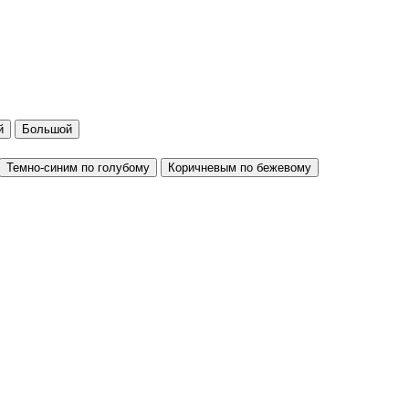
й
Большой
Темно-синим по голубому
Коричневым по бежевому