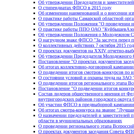
Об утверждении Председателя и заместителе
О стипендиатах ФПСО в 2015 году
Об изменении наименований и о внесении из
О практике работы Самарской областной орг
Об утверждении Положения "О проведении не
О практике работы ППО ОАО "КуйбышевАзот
Об утверждении Положения о Молодежном Со
О нагрудном знаке ФПСО "За заслуги перед 
О коллективных действиях 7 октября 2015 год
О проектах документов на XXIV отчетно-вы
Об утверждении Председателя Молодежного 
Постановление "О проектах документов зас
Об итогах коллективно-договорной кампании
О подведении итогов смотров-конкурсов по 
О состоянии условий и охраны труда на ЗАО
О подведении итогов регионального этапа В
Постановление "О подведении итогов конкурс
Состав лидеров общественного мнения от Фе
внутригородских районов городского округа 
Об участии ФПСО в предвыборной кампании п
Об итогах смотра-конкурса на звание "Лучш
О назначении председателей и заместителей 
области в муниципальных образованиях
О проведении регионального этапа Всеросс
О проектах документов заседания Совета Ф