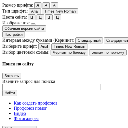
Размер шрифта:
A
A
A
Тип шрифта:
Arial
Times New Roman
Цвета сайта:
Ц
Ц
Ц
Ц
Изображения:
Обычная версия сайта
Настройки
Интервал между буквами (Кернинг):
Стандартный
Стандартны
Выберите шрифт:
Arial
Times New Roman
Выбор цветовой схемы:
Черным по белому
Белым по черному
Поиск по сайту
Закрыть
Введите запрос для поиска
Найти
Как создать профсоюз
Профсоюз помог
Видео
Фотогалерея