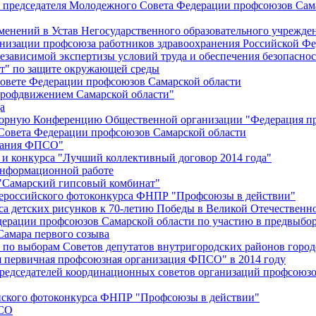
й председателя Молодежного Совета Федерации профсоюзов Сам
менений в Устав Негосударственного образовательного учрежд
анизации профсоюза работников здравоохранения Российской Фе
зависимой экспертизы условий труда и обеспечения безопаснос
" по защите окружающей среды
вете Федерации профсоюзов Самарской области
профдвижением Самарской области"
а
борную Конференцию Общественной организации "Федерация пр
Совета Федерации профсоюзов Самарской области
едания ФПСО"
 и конкурса "Лучший коллективный договор 2014 года"
информационной работе
 "Самарский гипсовый комбинат"
сероссийского фотоконкурса ФНПР "Профсоюзы в действии"
а детских рисунков к 70-летию Победы в Великой Отечественно
дерации профсоюзов Самарской области по участию в предвыбо
Самара первого созыва
о выборам Советов депутатов внутригородских районов город
ая первичная профсоюзная организация ФПСО" в 2014 году
председателей координационных советов организаций профсоюз
ийского фотоконкурса ФНПР "Профсоюзы в действии"
ПСО