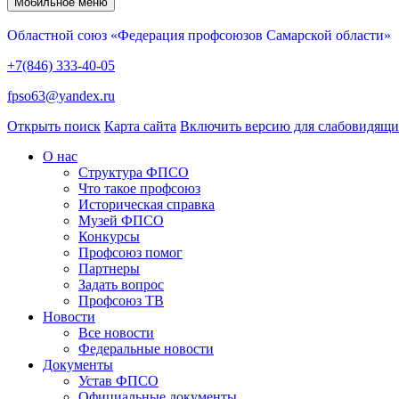
Мобильное меню
Областной союз «Федерация профсоюзов Самарской области»
+7(846) 333-40-05
fpso63@yandex.ru
Открыть поиск
Карта сайта
Включить версию для слабовидящ
О нас
Структура ФПСО
Что такое профсоюз
Историческая справка
Музей ФПСО
Конкурсы
Профсоюз помог
Партнеры
Задать вопрос
Профсоюз ТВ
Новости
Все новости
Федеральные новости
Документы
Устав ФПСО
Официальные документы