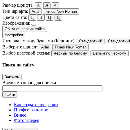
Размер шрифта:
A
A
A
Тип шрифта:
Arial
Times New Roman
Цвета сайта:
Ц
Ц
Ц
Ц
Изображения:
Обычная версия сайта
Настройки
Интервал между буквами (Кернинг):
Стандартный
Стандартны
Выберите шрифт:
Arial
Times New Roman
Выбор цветовой схемы:
Черным по белому
Белым по черному
Поиск по сайту
Закрыть
Введите запрос для поиска
Найти
Как создать профсоюз
Профсоюз помог
Видео
Фотогалерея