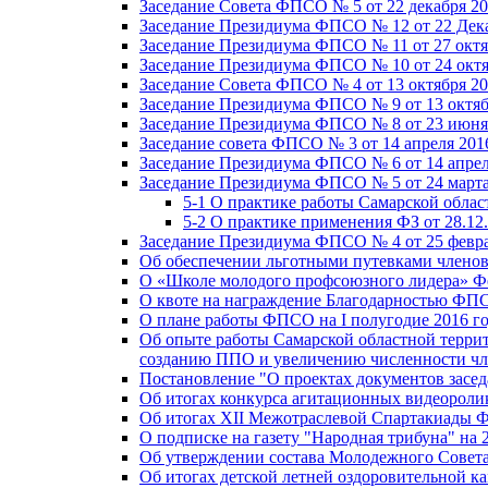
Заседание Совета ФПСО № 5 от 22 декабря 20
Заседание Президиума ФПСО № 12 от 22 Дека
Заседание Президиума ФПСО № 11 от 27 октя
Заседание Президиума ФПСО № 10 от 24 октя
Заседание Совета ФПСО № 4 от 13 октября 20
Заседание Президиума ФПСО № 9 от 13 октяб
Заседание Президиума ФПСО № 8 от 23 июня 
Заседание совета ФПСО № 3 от 14 апреля 201
Заседание Президиума ФПСО № 6 от 14 апрел
Заседание Президиума ФПСО № 5 от 24 марта
5-1 О практике работы Самарской обла
5-2 О практике применения ФЗ от 28.12
Заседание Президиума ФПСО № 4 от 25 февра
Об обеспечении льготными путевками членов
О «Школе молодого профсоюзного лидера» Ф
О квоте на награждение Благодарностью Ф
О плане работы ФПСО на I полугодие 2016 г
Об опыте работы Самарской областной терри
созданию ППО и увеличению численности чл
Постановление "О проектах документов зас
Об итогах конкурса агитационных видеоролик
Об итогах XII Межотраслевой Спартакиады 
О подписке на газету "Народная трибуна" на 
Об утверждении состава Молодежного Совет
Об итогах детской летней оздоровительной ка