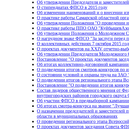
Об утверждении Председателя и заместителе
О стипендиатах ФПСО в 2015 году
Об изменении наименований и о внесении из
О практике работы Самарской областной орг
Об утверждении Положения "О проведении не
О практике работы ППО ОАО "КуйбышевАзот
Об утверждении Положения о Молодежном Со
О нагрудном знаке ФПСО "За заслуги перед 
О коллективных действиях 7 октября 2015 год
О проектах документов на XXIV отчетно-вы
Об утверждении Председателя Молодежного 
Постановление "О проектах документов зас
Об итогах коллективно-договорной кампании
О подведении итогов смотров-конкурсов по 
О состоянии условий и охраны труда на ЗАО
О подведении итогов регионального этапа В
Постановление "О подведении итогов конкурс
Состав лидеров общественного мнения от Фе
внутригородских районов городского округа 
Об участии ФПСО в предвыборной кампании п
Об итогах смотра-конкурса на звание "Лучш
О назначении председателей и заместителей 
области в муниципальных образованиях
О проведении регионального этапа Всеросс
О проектах документов заседания Совета Ф