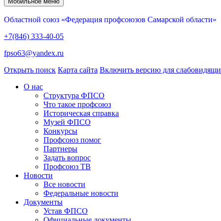
Мобильное меню
Областной союз «Федерация профсоюзов Самарской области»
+7(846) 333-40-05
fpso63@yandex.ru
Открыть поиск
Карта сайта
Включить версию для слабовидящ
О нас
Структура ФПСО
Что такое профсоюз
Историческая справка
Музей ФПСО
Конкурсы
Профсоюз помог
Партнеры
Задать вопрос
Профсоюз ТВ
Новости
Все новости
Федеральные новости
Документы
Устав ФПСО
Официальные документы