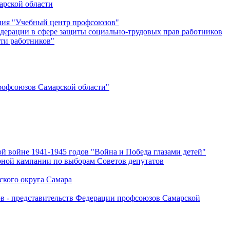
арской области
ения "Учебный центр профсоюзов"
дерации в сфере защиты социально-трудовых прав работников
ти работников"
офсоюзов Самарской области"
й войне 1941-1945 годов "Война и Победа глазами детей"
рной кампании по выборам Советов депутатов
ского округа Самара
ов - представительств Федерации профсоюзов Самарской