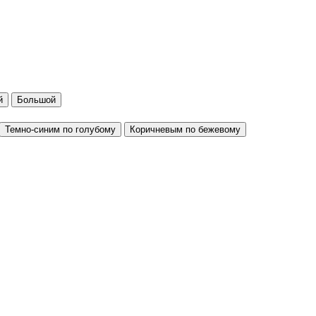
й
Большой
Темно-синим по голубому
Коричневым по бежевому