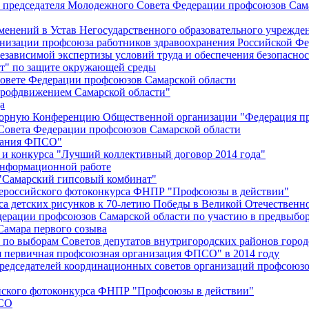
й председателя Молодежного Совета Федерации профсоюзов Сам
менений в Устав Негосударственного образовательного учрежд
анизации профсоюза работников здравоохранения Российской Фе
зависимой экспертизы условий труда и обеспечения безопаснос
" по защите окружающей среды
вете Федерации профсоюзов Самарской области
профдвижением Самарской области"
а
борную Конференцию Общественной организации "Федерация пр
Совета Федерации профсоюзов Самарской области
едания ФПСО"
 и конкурса "Лучший коллективный договор 2014 года"
информационной работе
 "Самарский гипсовый комбинат"
сероссийского фотоконкурса ФНПР "Профсоюзы в действии"
а детских рисунков к 70-летию Победы в Великой Отечественно
дерации профсоюзов Самарской области по участию в предвыбо
Самара первого созыва
о выборам Советов депутатов внутригородских районов город
ая первичная профсоюзная организация ФПСО" в 2014 году
председателей координационных советов организаций профсоюз
ийского фотоконкурса ФНПР "Профсоюзы в действии"
ПСО