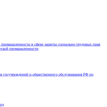
и промышленности в сфере защиты социально-трудовых прав
ической промышленности
ов госучреждений и общественного обслуживания РФ по
год