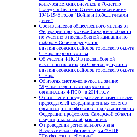
конкурса детских рисунков к 70-летию
Победы в Великой Отечественной войне
1941-1945 годов "Война и Победа глазами
детей"
Состав лидеров общественного мнения от
Федерации профсоюзов Самарской области
по участию в предвыборной кампании по
выборам Советов депутатов
внутригородских районов городского округа
Самара первого созыва
Об участии ФПСО в предвыборной
кампании по выборам Советов депутатов
внутригородских районов городского округа
Самара
Об итогах смотра-конкурса на звание
"Лучшая первичная профсоюзная
организация ФПСО" в 2014 году
О назначении председателей и заместителей
председателей координационных советов
организаций профсоюзов - представительств
Федерации профсоюзов Самарской области
в муниципальных образованиях
О проведении регионального этапа
Всероссийского фотоконкурса ФНПР
"Профсоюзы в действии"