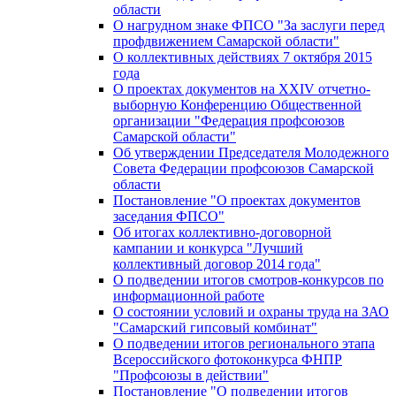
области
О нагрудном знаке ФПСО "За заслуги перед
профдвижением Самарской области"
О коллективных действиях 7 октября 2015
года
О проектах документов на XXIV отчетно-
выборную Конференцию Общественной
организации "Федерация профсоюзов
Самарской области"
Об утверждении Председателя Молодежного
Совета Федерации профсоюзов Самарской
области
Постановление "О проектах документов
заседания ФПСО"
Об итогах коллективно-договорной
кампании и конкурса "Лучший
коллективный договор 2014 года"
О подведении итогов смотров-конкурсов по
информационной работе
О состоянии условий и охраны труда на ЗАО
"Самарский гипсовый комбинат"
О подведении итогов регионального этапа
Всероссийского фотоконкурса ФНПР
"Профсоюзы в действии"
Постановление "О подведении итогов