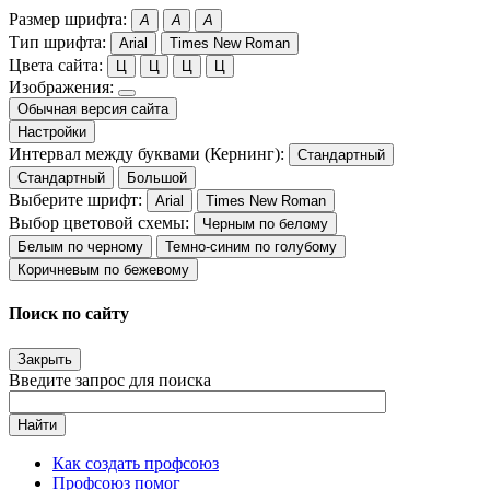
Размер шрифта:
A
A
A
Тип шрифта:
Arial
Times New Roman
Цвета сайта:
Ц
Ц
Ц
Ц
Изображения:
Обычная версия сайта
Настройки
Интервал между буквами (Кернинг):
Стандартный
Стандартный
Большой
Выберите шрифт:
Arial
Times New Roman
Выбор цветовой схемы:
Черным по белому
Белым по черному
Темно-синим по голубому
Коричневым по бежевому
Поиск по сайту
Закрыть
Введите запрос для поиска
Найти
Как создать профсоюз
Профсоюз помог