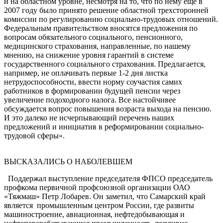
и на областном уровне, несмотря на то, что по нему еще в
2007 году было принято решение областной трехсторонней
комиссии по регулированию социально-трудовых отношений.
Федеральным правительством вносятся предложения по
вопросам обязательного социального, пенсионного,
медицинского страхования, направленные, по нашему
мнению, на снижение уровня гарантий в системе
государственного социального страхования. Предлагается,
например, не оплачивать первые 1-2 дня листка
нетрудоспособности, ввести норму соучастия самих
работников в формировании будущей пенсии через
увеличение подоходного налога. Все настойчивее
обсуждается вопрос повышения возраста выхода на пенсию.
И это далеко не исчерпывающий перечень наших
предложений и инициатив в реформировании социально-
трудовой сферы».
ВЫСКАЗАЛИСЬ О НАБОЛЕВШЕМ
Поддержал выступление председателя ФПСО председатель
профкома первичной проф­союзной организации ОАО
«Тяжмаш» Петр Лобарев. Он заметил, что Самарский край
является промышленным центром России, где развиты
машиностроение, авиационная, нефтедобывающая и