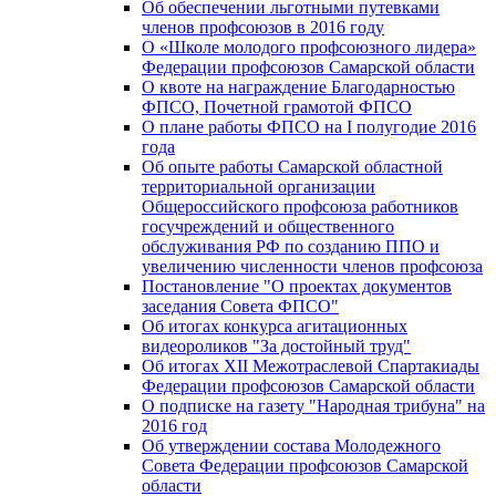
Об обеспечении льготными путевками
членов профсоюзов в 2016 году
О «Школе молодого профсоюзного лидера»
Федерации профсоюзов Самарской области
О квоте на награждение Благодарностью
ФПСО, Почетной грамотой ФПСО
О плане работы ФПСО на I полугодие 2016
года
Об опыте работы Самарской областной
территориальной организации
Общероссийского профсоюза работников
госучреждений и общественного
обслуживания РФ по созданию ППО и
увеличению численности членов профсоюза
Постановление "О проектах документов
заседания Совета ФПСО"
Об итогах конкурса агитационных
видеороликов "За достойный труд"
Об итогах XII Межотраслевой Спартакиады
Федерации профсоюзов Самарской области
О подписке на газету "Народная трибуна" на
2016 год
Об утверждении состава Молодежного
Совета Федерации профсоюзов Самарской
области