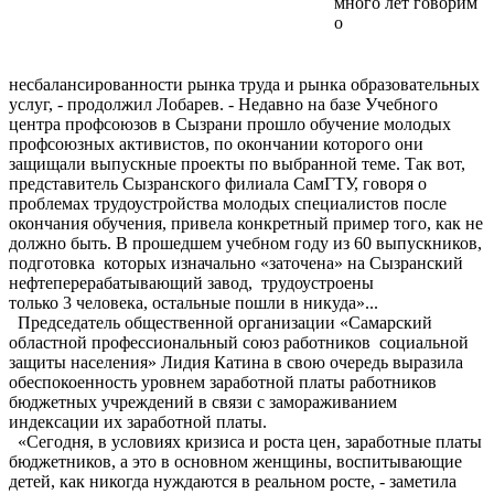
много лет говорим
о
несбалансированности рынка труда и рынка образовательных
услуг, - продолжил Лобарев. - Недавно на базе Учебного
центра профсоюзов в Сызрани прошло обучение молодых
профсоюзных активистов, по окончании которого они
защищали выпускные проекты по выбранной теме. Так вот,
представитель Сызранского филиала СамГТУ, говоря о
проблемах трудоустройства молодых специалистов после
окончания обучения, привела конкретный пример того, как не
должно быть. В прошедшем учебном году из 60 выпускников,
подготовка которых изначально «заточена» на Сызранский
нефтеперерабатывающий завод, трудоустроены
только 3 человека, остальные пошли в никуда»...
Председатель общественной организации «Самарский
областной профессиональный союз работников социальной
защиты населения» Лидия Катина в свою очередь выразила
обеспокоенность уровнем заработной платы работников
бюджетных учреждений в связи с замораживанием
индексации их заработной платы.
«Сегодня, в условиях кризиса и роста цен, заработные платы
бюджетников, а это в основном женщины, воспитывающие
детей, как никогда нуждаются в реальном росте, - заметила