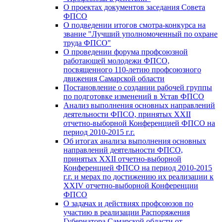
О проектах документов заседания Совета
ФПСО
О подведении итогов смотра-конкурса на
звание "Лучший уполномоченный по охране
труда ФПСО"
О проведении форума профсоюзной
работающей молодежи ФПСО,
посвященного 110-летию профсоюзного
движения Самарской области
Постановление о создании рабочей группы
по подготовке изменений в Устав ФПСО
Анализ выполнения основных направлений
деятельности ФПСО, принятых XXII
отчетно-выборной Конференцией ФПСО на
период 2010-2015 г.г.
Об итогах анализа выполнения основных
направлений деятельности ФПСО,
принятых XXII отчетно-выборной
Конференцией ФПСО на период 2010-2015
г.г. и мерах по достижению их реализации к
XXIV отчетно-выборной Конференции
ФПСО
О задачах и действиях профсоюзов по
участию в реализации Распоряжения
Губернатора Самарской области от