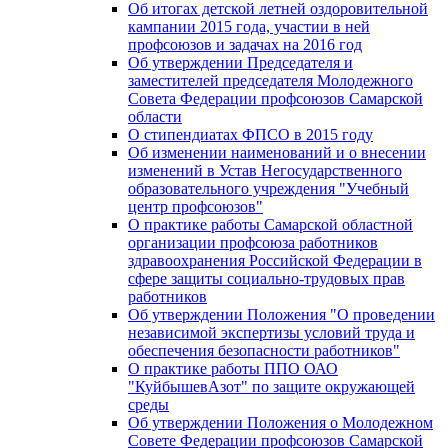
Об итогах детской летней оздоровительной
кампании 2015 года, участии в ней
профсоюзов и задачах на 2016 год
Об утверждении Председателя и
заместителей председателя Молодежного
Совета Федерации профсоюзов Самарской
области
О стипендиатах ФПСО в 2015 году
Об изменении наименований и о внесении
изменений в Устав Негосударственного
образовательного учреждения "Учебный
центр профсоюзов"
О практике работы Самарской областной
организации профсоюза работников
здравоохранения Российской Федерации в
сфере защиты социально-трудовых прав
работников
Об утверждении Положения "О проведении
независимой экспертизы условий труда и
обеспечения безопасности работников"
О практике работы ППО ОАО
"КуйбышевАзот" по защите окружающей
среды
Об утверждении Положения о Молодежном
Совете Федерации профсоюзов Самарской