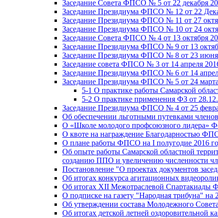
Заседание Совета ФПСО № 5 от 22 декабря 20
Заседание Президиума ФПСО № 12 от 22 Дека
Заседание Президиума ФПСО № 11 от 27 октя
Заседание Президиума ФПСО № 10 от 24 октя
Заседание Совета ФПСО № 4 от 13 октября 20
Заседание Президиума ФПСО № 9 от 13 октяб
Заседание Президиума ФПСО № 8 от 23 июня 
Заседание совета ФПСО № 3 от 14 апреля 201
Заседание Президиума ФПСО № 6 от 14 апрел
Заседание Президиума ФПСО № 5 от 24 марта
5-1 О практике работы Самарской обла
5-2 О практике применения ФЗ от 28.12
Заседание Президиума ФПСО № 4 от 25 февра
Об обеспечении льготными путевками членов
О «Школе молодого профсоюзного лидера» Ф
О квоте на награждение Благодарностью Ф
О плане работы ФПСО на I полугодие 2016 г
Об опыте работы Самарской областной терри
созданию ППО и увеличению численности чл
Постановление "О проектах документов зас
Об итогах конкурса агитационных видеоролик
Об итогах XII Межотраслевой Спартакиады 
О подписке на газету "Народная трибуна" на 
Об утверждении состава Молодежного Совет
Об итогах детской летней оздоровительной ка