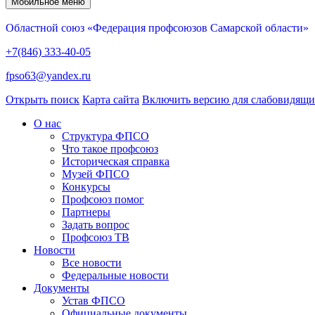
Мобильное меню
Областной союз «Федерация профсоюзов Самарской области»
+7(846) 333-40-05
fpso63@yandex.ru
Открыть поиск
Карта сайта
Включить версию для слабовидящ
О нас
Структура ФПСО
Что такое профсоюз
Историческая справка
Музей ФПСО
Конкурсы
Профсоюз помог
Партнеры
Задать вопрос
Профсоюз ТВ
Новости
Все новости
Федеральные новости
Документы
Устав ФПСО
Официальные документы