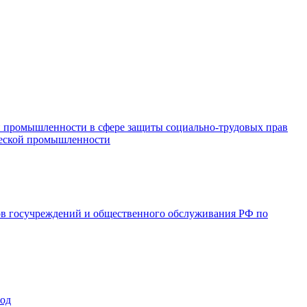
и промышленности в сфере защиты социально-трудовых прав
ической промышленности
ов госучреждений и общественного обслуживания РФ по
год