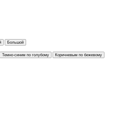
й
Большой
Темно-синим по голубому
Коричневым по бежевому