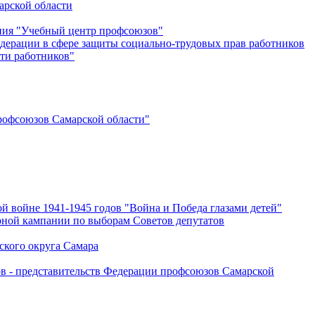
арской области
ения "Учебный центр профсоюзов"
дерации в сфере защиты социально-трудовых прав работников
ти работников"
офсоюзов Самарской области"
й войне 1941-1945 годов "Война и Победа глазами детей"
рной кампании по выборам Советов депутатов
ского округа Самара
ов - представительств Федерации профсоюзов Самарской