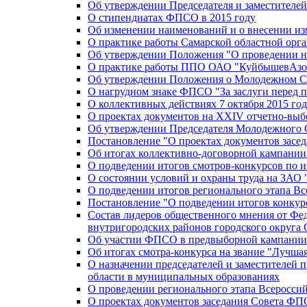
Об утверждении Председателя и заместителе
О стипендиатах ФПСО в 2015 году
Об изменении наименований и о внесении из
О практике работы Самарской областной орг
Об утверждении Положения "О проведении не
О практике работы ППО ОАО "КуйбышевАзот
Об утверждении Положения о Молодежном Со
О нагрудном знаке ФПСО "За заслуги перед 
О коллективных действиях 7 октября 2015 год
О проектах документов на XXIV отчетно-вы
Об утверждении Председателя Молодежного 
Постановление "О проектах документов зас
Об итогах коллективно-договорной кампании
О подведении итогов смотров-конкурсов по 
О состоянии условий и охраны труда на ЗАО
О подведении итогов регионального этапа В
Постановление "О подведении итогов конкурс
Состав лидеров общественного мнения от Фе
внутригородских районов городского округа 
Об участии ФПСО в предвыборной кампании п
Об итогах смотра-конкурса на звание "Лучш
О назначении председателей и заместителей 
области в муниципальных образованиях
О проведении регионального этапа Всеросс
О проектах документов заседания Совета Ф