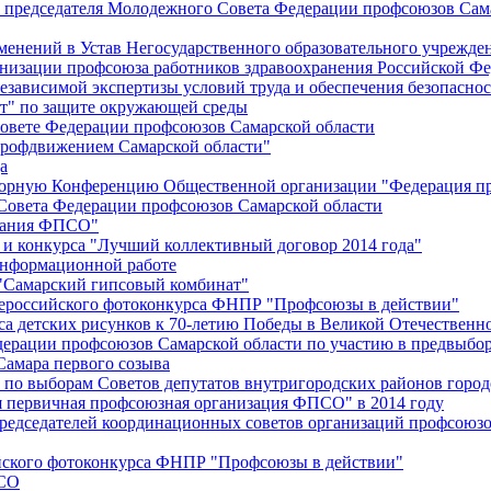
й председателя Молодежного Совета Федерации профсоюзов Сам
менений в Устав Негосударственного образовательного учрежд
анизации профсоюза работников здравоохранения Российской Фе
зависимой экспертизы условий труда и обеспечения безопаснос
" по защите окружающей среды
вете Федерации профсоюзов Самарской области
профдвижением Самарской области"
а
борную Конференцию Общественной организации "Федерация пр
Совета Федерации профсоюзов Самарской области
едания ФПСО"
 и конкурса "Лучший коллективный договор 2014 года"
информационной работе
 "Самарский гипсовый комбинат"
сероссийского фотоконкурса ФНПР "Профсоюзы в действии"
а детских рисунков к 70-летию Победы в Великой Отечественно
дерации профсоюзов Самарской области по участию в предвыбо
Самара первого созыва
о выборам Советов депутатов внутригородских районов город
ая первичная профсоюзная организация ФПСО" в 2014 году
председателей координационных советов организаций профсоюз
ийского фотоконкурса ФНПР "Профсоюзы в действии"
ПСО