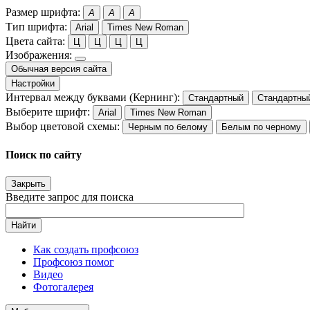
Размер шрифта:
A
A
A
Тип шрифта:
Arial
Times New Roman
Цвета сайта:
Ц
Ц
Ц
Ц
Изображения:
Обычная версия сайта
Настройки
Интервал между буквами (Кернинг):
Стандартный
Стандартны
Выберите шрифт:
Arial
Times New Roman
Выбор цветовой схемы:
Черным по белому
Белым по черному
Поиск по сайту
Закрыть
Введите запрос для поиска
Найти
Как создать профсоюз
Профсоюз помог
Видео
Фотогалерея