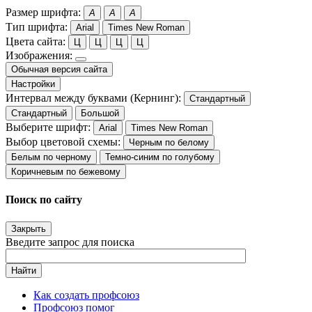
Размер шрифта:
A
A
A
Тип шрифта:
Arial
Times New Roman
Цвета сайта:
Ц
Ц
Ц
Ц
Изображения:
Обычная версия сайта
Настройки
Интервал между буквами (Кернинг):
Стандартный
Стандартный
Большой
Выберите шрифт:
Arial
Times New Roman
Выбор цветовой схемы:
Черным по белому
Белым по черному
Темно-синим по голубому
Коричневым по бежевому
Поиск по сайту
Закрыть
Введите запрос для поиска
Найти
Как создать профсоюз
Профсоюз помог