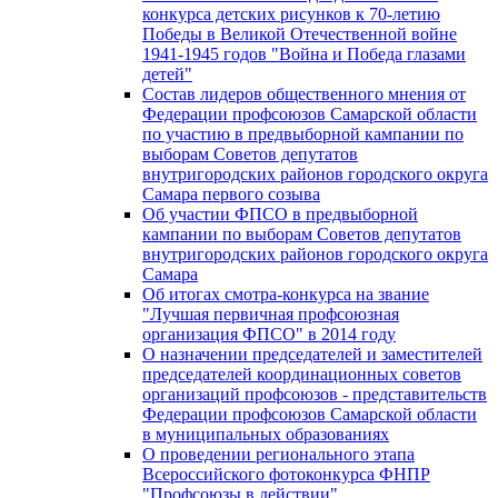
конкурса детских рисунков к 70-летию
Победы в Великой Отечественной войне
1941-1945 годов "Война и Победа глазами
детей"
Состав лидеров общественного мнения от
Федерации профсоюзов Самарской области
по участию в предвыборной кампании по
выборам Советов депутатов
внутригородских районов городского округа
Самара первого созыва
Об участии ФПСО в предвыборной
кампании по выборам Советов депутатов
внутригородских районов городского округа
Самара
Об итогах смотра-конкурса на звание
"Лучшая первичная профсоюзная
организация ФПСО" в 2014 году
О назначении председателей и заместителей
председателей координационных советов
организаций профсоюзов - представительств
Федерации профсоюзов Самарской области
в муниципальных образованиях
О проведении регионального этапа
Всероссийского фотоконкурса ФНПР
"Профсоюзы в действии"