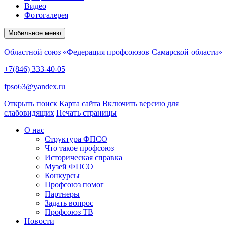
Видео
Фотогалерея
Мобильное меню
Областной союз «Федерация профсоюзов Самарской области»
+7(846) 333-40-05
fpso63@yandex.ru
Открыть поиск
Карта сайта
Включить версию для
слабовидящих
Печать страницы
О нас
Структура ФПСО
Что такое профсоюз
Историческая справка
Музей ФПСО
Конкурсы
Профсоюз помог
Партнеры
Задать вопрос
Профсоюз ТВ
Новости