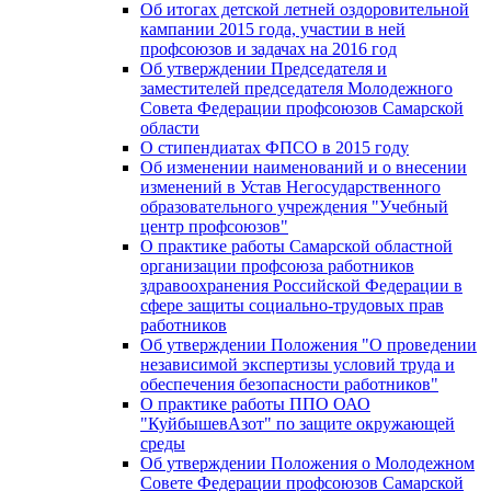
Об итогах детской летней оздоровительной
кампании 2015 года, участии в ней
профсоюзов и задачах на 2016 год
Об утверждении Председателя и
заместителей председателя Молодежного
Совета Федерации профсоюзов Самарской
области
О стипендиатах ФПСО в 2015 году
Об изменении наименований и о внесении
изменений в Устав Негосударственного
образовательного учреждения "Учебный
центр профсоюзов"
О практике работы Самарской областной
организации профсоюза работников
здравоохранения Российской Федерации в
сфере защиты социально-трудовых прав
работников
Об утверждении Положения "О проведении
независимой экспертизы условий труда и
обеспечения безопасности работников"
О практике работы ППО ОАО
"КуйбышевАзот" по защите окружающей
среды
Об утверждении Положения о Молодежном
Совете Федерации профсоюзов Самарской