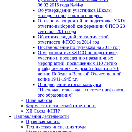
06.02.2015 года №44-р
Об утверждении участников Школы
молодого профсоюзного лидера
О плане мероприятий по подготовке XXIV
отчетно-выборной конференции ФПСО 23
сентября 2015 года
Об итогах сводной статистической
отчетности ФПСО за 2014 год
Постановление по путевкам на 2015 год
О мероприятиях ФПСО по подготовке,
участию и проведению праздничных
мероприятий, посвященных 110-летию
профдвижения Самарской области и 70-
летию Победы в Великой Отечественной
войне 1941-1945 г.г.
О подведении итогов конкурса
"Преподаватель года в системе профсоюзн
ого образования"
План работы
Форма статистической отчетности
XII Съезд ФНПР
Направления деятельности
Правовая защита
Техническая инспекция труда