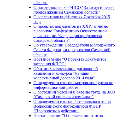
области
О нагрудном знаке ФПСО "За заслуги перед
профдвижением Самарской области"
О коллективных действиях 7 октября 2015
года
О проектах документов на XXIV отчетно-
выборную Конференцию Общественной
организации "Федерация профсоюзов
Самарской области"
Об утверждении Председателя Молодежного
Совета Федерации профсоюзов Самарской
области
Постановление "О проектах документов
заседания ФПСО"
Об итогах коллективно-договорной
кампании и конкурса "Лучший
коллективный договор 2014 года"
О подведении итогов смотров-конкурсов по
информационной работе
О состоянии условий и охраны труда на ЗАО
"Самарский гипсовый комбинат"
О подведении итогов регионального этапа
Всероссийского фотоконкурса ФНПР
"Профсоюзы в действии"
Постановление "О подведении итогов