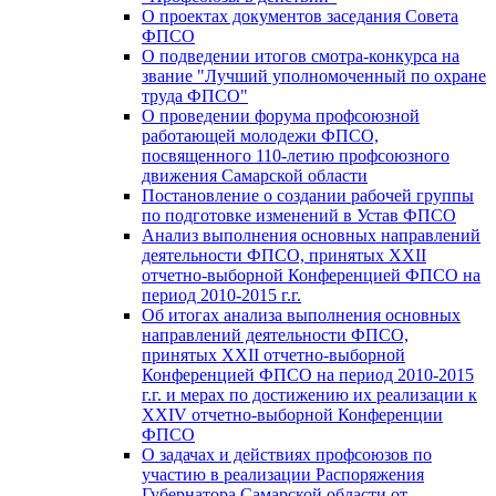
О проектах документов заседания Совета
ФПСО
О подведении итогов смотра-конкурса на
звание "Лучший уполномоченный по охране
труда ФПСО"
О проведении форума профсоюзной
работающей молодежи ФПСО,
посвященного 110-летию профсоюзного
движения Самарской области
Постановление о создании рабочей группы
по подготовке изменений в Устав ФПСО
Анализ выполнения основных направлений
деятельности ФПСО, принятых XXII
отчетно-выборной Конференцией ФПСО на
период 2010-2015 г.г.
Об итогах анализа выполнения основных
направлений деятельности ФПСО,
принятых XXII отчетно-выборной
Конференцией ФПСО на период 2010-2015
г.г. и мерах по достижению их реализации к
XXIV отчетно-выборной Конференции
ФПСО
О задачах и действиях профсоюзов по
участию в реализации Распоряжения
Губернатора Самарской области от