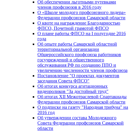
Об обеспечении льготными путевками
членов профсоюзов в 2016 году
О «Школе молодого профсоюзного лидера»
Федерации профсоюзов Самарской области
О квоте на награждение Благодарностью
ФПСО, Почетной грамотой ФПСО
О плане работы ФПСО на I полугодие 2016
года
Об опыте работы Самарской областной
территориальной организации
Общероссийского профсоюза работников
госучреждений и общественного
обслуживания РФ по созданию ППО и
увеличению численности членов профсоюза
Постановление "О проектах документов
заседания Совета ФПСО"
Об итогах конкурса агитационных
видеороликов "За достойный труд"
Об итогах XII Межотраслевой Спартакиады
Федерации профсоюзов Самарской области
О подписке на газету "Народная трибуна" на
2016 год
Об утверждении состава Молодежного
Совета Федерации профсоюзов Самарской
области