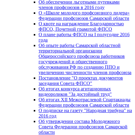
Об обеспечении льготными путевками
членов профсоюзов в 2016 году
О «Школе молодого профсоюзного лидера»
Федерации профсоюзов Самарской области
О квоте на награждение Благодарностью
ФПСО, Почетной грамотой ФПСО
О плане работы ФПСО на I полугодие 2016
года
Об опыте работы Самарской областной
территориальной организации
Общероссийского профсоюза работников
госучреждений и общественного
обслуживания РФ по созданию ППО и
увеличению численности членов профсоюза
Постановление "О проектах документов
заседания Совета ФПСО"
Об итогах конкурса агитационных
видеороликов "За достойный труд"
Об итогах XII Межотраслевой Спартакиады
Федерации профсоюзов Самарской области
О подписке на газету "Народная трибуна" на
2016 год
Об утверждении состава Молодежного
Совета Федерации профсоюзов Самарской
области