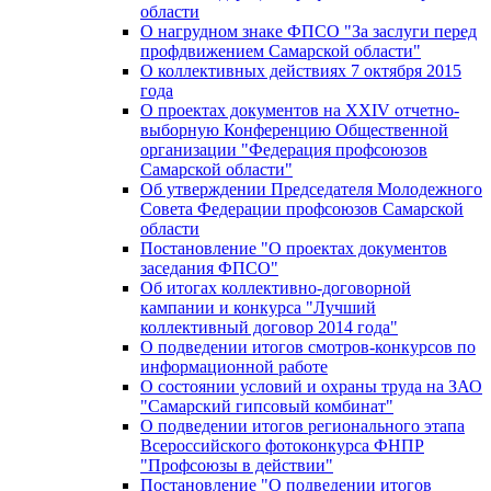
области
О нагрудном знаке ФПСО "За заслуги перед
профдвижением Самарской области"
О коллективных действиях 7 октября 2015
года
О проектах документов на XXIV отчетно-
выборную Конференцию Общественной
организации "Федерация профсоюзов
Самарской области"
Об утверждении Председателя Молодежного
Совета Федерации профсоюзов Самарской
области
Постановление "О проектах документов
заседания ФПСО"
Об итогах коллективно-договорной
кампании и конкурса "Лучший
коллективный договор 2014 года"
О подведении итогов смотров-конкурсов по
информационной работе
О состоянии условий и охраны труда на ЗАО
"Самарский гипсовый комбинат"
О подведении итогов регионального этапа
Всероссийского фотоконкурса ФНПР
"Профсоюзы в действии"
Постановление "О подведении итогов