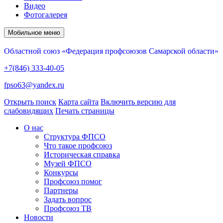
Видео
Фотогалерея
Мобильное меню
Областной союз «Федерация профсоюзов Самарской области»
+7(846) 333-40-05
fpso63@yandex.ru
Открыть поиск
Карта сайта
Включить версию для
слабовидящих
Печать страницы
О нас
Структура ФПСО
Что такое профсоюз
Историческая справка
Музей ФПСО
Конкурсы
Профсоюз помог
Партнеры
Задать вопрос
Профсоюз ТВ
Новости