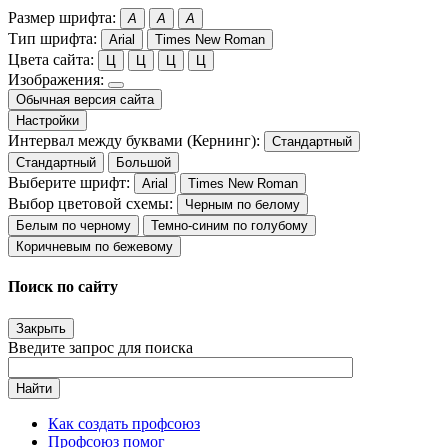
Размер шрифта:
A
A
A
Тип шрифта:
Arial
Times New Roman
Цвета сайта:
Ц
Ц
Ц
Ц
Изображения:
Обычная версия сайта
Настройки
Интервал между буквами (Кернинг):
Стандартный
Стандартный
Большой
Выберите шрифт:
Arial
Times New Roman
Выбор цветовой схемы:
Черным по белому
Белым по черному
Темно-синим по голубому
Коричневым по бежевому
Поиск по сайту
Закрыть
Введите запрос для поиска
Найти
Как создать профсоюз
Профсоюз помог