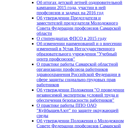
Об итогах детской летней оздоровительной
кампании 2015 года, участии в ней
профсоюзов и задачах на 2016 год
Об утверждении Председателя и
заместителей председателя Молодежного
Совета Федерации профсоюзов Самарской
области
О стипендиатах ФПСО в 2015 году
Об изменении наименований и о внесении
изменений в Устав Негосударственного
образовательного учреждения "Учебный
центр профсоюзов"
О практике работы Самарской областной
организации профсоюза работников
здравоохранения Российской Федерации в
сфере защиты социально-трудовых прав
работников
Об утверждении Положения "О проведении
независимой экспертизы условий труда и
обеспечения безопасности работников"
О практике работы ППО ОАО
"КуйбышевАзот" по защите окружающей
среды
Об утверждении Положения о Молодежном
Совете Федерации профсоюзов Самарской