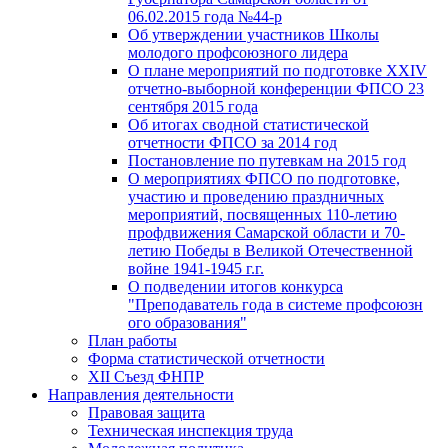
06.02.2015 года №44-р
Об утверждении участников Школы
молодого профсоюзного лидера
О плане мероприятий по подготовке XXIV
отчетно-выборной конференции ФПСО 23
сентября 2015 года
Об итогах сводной статистической
отчетности ФПСО за 2014 год
Постановление по путевкам на 2015 год
О мероприятиях ФПСО по подготовке,
участию и проведению праздничных
мероприятий, посвященных 110-летию
профдвижения Самарской области и 70-
летию Победы в Великой Отечественной
войне 1941-1945 г.г.
О подведении итогов конкурса
"Преподаватель года в системе профсоюзн
ого образования"
План работы
Форма статистической отчетности
XII Съезд ФНПР
Направления деятельности
Правовая защита
Техническая инспекция труда