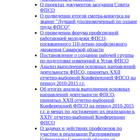
О проектах документов заседания Совета
ФПСО
О подведении итогов смотра-конкурса на
звание "Лучший уполномоченный по охране
труда ФПСО"
О проведении форума профсоюзной
работающей молодежи ФПСО,
посвященного 110-летию профсоюзного
движения Самарской области
Постановление о создании рабочей группы
по подготовке изменений в Устав ФПСО
Анализ выполнения основных направлений
деятельности ФПСО, принятых XXII
отчетно-выборной Конференцией ФПСО на
период 2010-2015 г.г.
Об итогах анализа выполнения основных
направлений деятельности ФПСО,
принятых XXII отчетно-выборной
Конференцией ФПСО на период 2010-2015
г.г. и мерах по достижению их реализации к
XXIV отчетно-выборной Конференции
ФПСО
О задачах и действиях профсоюзов по
участию в реализации Распоряжения
Губернатора Самарской области от