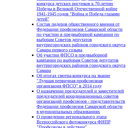
конкурса детских рисунков к 70-летию
Победы в Великой Отечественной войне
1941-1945 годов "Война и Победа глазами
детей"
Состав лидеров общественного мнения от
Федерации профсоюзов Самарской области
по участию в предвыборной кампании по
выборам Советов депутатов
внутригородских районов городского округа
Самара первого созыва
Об участии ФПСО в предвыборной
кампании по выборам Советов депутатов
внутригородских районов городского округа
Самара
Об итогах смотра-конкурса на звание
"Лучшая первичная профсоюзная
организация ФПСО" в 2014 году
О назначении председателей и заместителей
председателей координационных советов
организаций профсоюзов - представительств
Федерации профсоюзов Самарской области
в муниципальных образованиях
О проведении регионального этапа
Всероссийского фотоконкурса ФНПР
"Профсоюзы в действии"