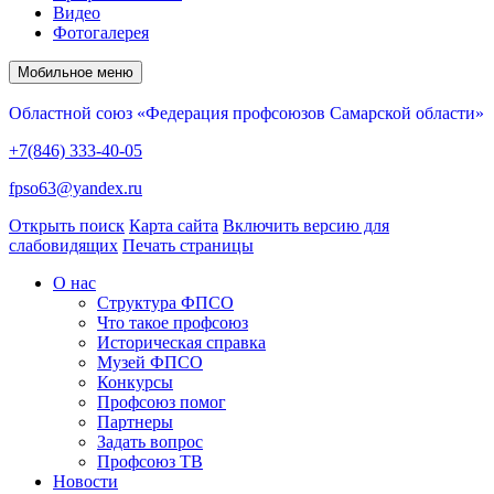
Видео
Фотогалерея
Мобильное меню
Областной союз «Федерация профсоюзов Самарской области»
+7(846) 333-40-05
fpso63@yandex.ru
Открыть поиск
Карта сайта
Включить версию для
слабовидящих
Печать страницы
О нас
Структура ФПСО
Что такое профсоюз
Историческая справка
Музей ФПСО
Конкурсы
Профсоюз помог
Партнеры
Задать вопрос
Профсоюз ТВ
Новости