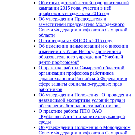
Об итогах детской летней оздоровительной
кампании 2015 года, участии в ней
профсоюзов и задачах на 2016 год
Об утверждении Председателя и
заместителей председателя Молодежного
Совета Федерации профсоюзов Самарской
области
О стипендиатах ФПСО в 2015 году
Об изменении наименований и о внесении
изменений в Устав Негосударственного
образовательного учреждения "Учебный
центр профсоюзов"
О практике работы Самарской областной
организации профсоюза работников
здравоохранения Российской Федерации в
сфере защиты социально-трудовых прав
работников
Об утверждении Положения "О проведении
независимой экспертизы условий труда и
обеспечения безопасности работников"
О практике работы ППО ОАО
"КуйбышевАзот" по защите окружающей
среды
Об утверждении Положения о Молодежном
Совете Федерации профсоюзов Самарской