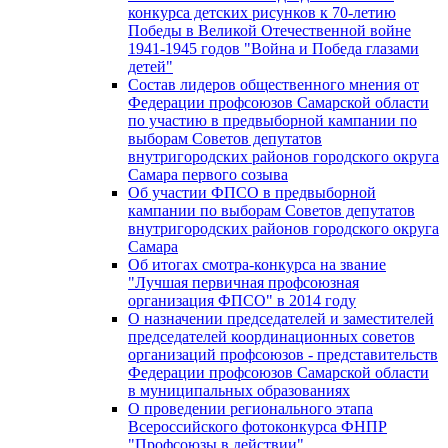
конкурса детских рисунков к 70-летию
Победы в Великой Отечественной войне
1941-1945 годов "Война и Победа глазами
детей"
Состав лидеров общественного мнения от
Федерации профсоюзов Самарской области
по участию в предвыборной кампании по
выборам Советов депутатов
внутригородских районов городского округа
Самара первого созыва
Об участии ФПСО в предвыборной
кампании по выборам Советов депутатов
внутригородских районов городского округа
Самара
Об итогах смотра-конкурса на звание
"Лучшая первичная профсоюзная
организация ФПСО" в 2014 году
О назначении председателей и заместителей
председателей координационных советов
организаций профсоюзов - представительств
Федерации профсоюзов Самарской области
в муниципальных образованиях
О проведении регионального этапа
Всероссийского фотоконкурса ФНПР
"Профсоюзы в действии"