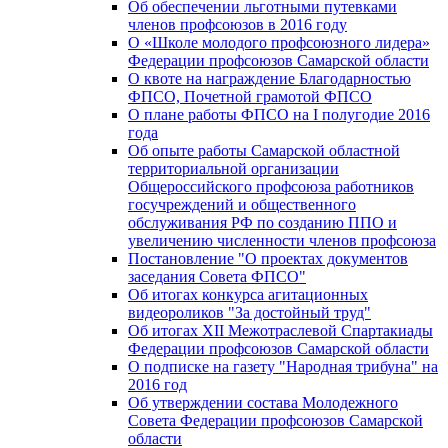
Об обеспечении льготными путевками
членов профсоюзов в 2016 году
О «Школе молодого профсоюзного лидера»
Федерации профсоюзов Самарской области
О квоте на награждение Благодарностью
ФПСО, Почетной грамотой ФПСО
О плане работы ФПСО на I полугодие 2016
года
Об опыте работы Самарской областной
территориальной организации
Общероссийского профсоюза работников
госучреждений и общественного
обслуживания РФ по созданию ППО и
увеличению численности членов профсоюза
Постановление "О проектах документов
заседания Совета ФПСО"
Об итогах конкурса агитационных
видеороликов "За достойный труд"
Об итогах XII Межотраслевой Спартакиады
Федерации профсоюзов Самарской области
О подписке на газету "Народная трибуна" на
2016 год
Об утверждении состава Молодежного
Совета Федерации профсоюзов Самарской
области