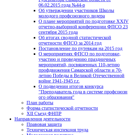
06.02.2015 года №44-р
Об утверждении участников Школы
молодого профсоюзного лидера
О плане мероприятий по подготовке XXIV
отчетно-выборной конференции ФПСО 23
сентября 2015 года
Об итогах сводной статистической
отчетности ФПСО за 2014 год
Постановление по путевкам на 2015 год
О мероприятиях ФПСО по подготовке,
участию и проведению праздничных
мероприятий, посвященных 110-летию
профдвижения Самарской области и 70-
летию Победы в Великой Отечественной
войне 1941-1945 г.г.
О подведении итогов конкурса
"Преподаватель года в системе профсоюзн
ого образования"
План работы
Форма статистической отчетности
XII Съезд ФНПР
Направления деятельности
Правовая защита
Техническая инспекция труда