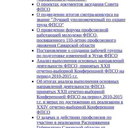
О проектах документов заседания Совета
ФПСО
О подведении итогов смотра-конкурса на
звание "Лучший уполномоченный по охране
труда ФПСО"
О проведении форума профсоюзной
работающей молодежи ФПСО,
посвященного 110-летию профсоюзного
движения Самарской области
Постановление о создании рабочей группы
по подготовке изменений в Устав ФПСО
Анализ выполнения основных направлений
деятельности ФПСО, принятых XXII
отчетно-выборной Конференцией ФПСО на
период 2010-2015 г.г.
Об итогах анализа выполнения основных
направлений деятельности ФПСО,
принятых XXII отчетно-выборной
Конференцией ФПСО на период 2010-2015
г.г. и мерах по достижению их реализации к
XXIV отчетно-выборной Конференции
ФПСО
О задачах и действиях профсоюзов по
участию в реализации Распоряжения
Губернатора Самарской области от