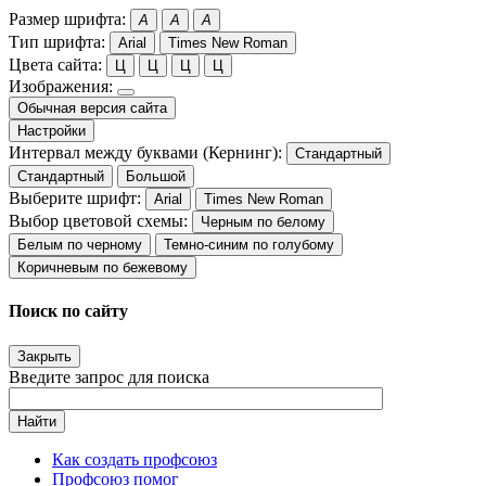
Размер шрифта:
A
A
A
Тип шрифта:
Arial
Times New Roman
Цвета сайта:
Ц
Ц
Ц
Ц
Изображения:
Обычная версия сайта
Настройки
Интервал между буквами (Кернинг):
Стандартный
Стандартный
Большой
Выберите шрифт:
Arial
Times New Roman
Выбор цветовой схемы:
Черным по белому
Белым по черному
Темно-синим по голубому
Коричневым по бежевому
Поиск по сайту
Закрыть
Введите запрос для поиска
Найти
Как создать профсоюз
Профсоюз помог