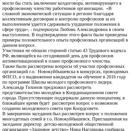
могло бы стать заключение колдоговора, мотивирующего к
профсоюзному членству работников организации. «В
сложной экономической ситуации в регионе благодаря
коллективным договорам и контролю профсоюзов за их
выполнением удается сдерживать ухудшение положения в
сфере труда», - подчеркнула Любовь Александровна в своем
выступлении. В подтверждении этого факта были приведены
примеры положительного опыта профсоюзных организаций в
данном вопросе.
Участники не обошли стороной статью 43 Трудового кодекса
РФ, являющейся на сегодняшний день для профсоюзов
антимотивационной в плане профсоюзного членства.
Также были рассмотрены вопросы об участии профсоюзных
организаций г.о. Новокуйбышевска в конкурсах, проводимых
ФПСО, и о выдвижении кандидатов на обучение в 2016 году
по программе Школы молодого профсоюзного лидера.
Александр Тихонов предложил рассмотреть
представительство молодёжи в Координационном совете
города. Присутствующие поддержали данную инициативу, в
ближайшее время будет рассмотрен вопрос о возможном
создании молодежного совета при Коордсовете.
В завершении заседания был рассмотрен вопрос о положении
многодетных семей в г.о. Новокуйбышевск. Приглашенная на
заседание директор детско-молодежной общественной
организации «Здоровое детство» Нина Нагорнова сообщила