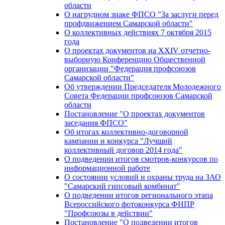
области
О нагрудном знаке ФПСО "За заслуги перед
профдвижением Самарской области"
О коллективных действиях 7 октября 2015
года
О проектах документов на XXIV отчетно-
выборную Конференцию Общественной
организации "Федерация профсоюзов
Самарской области"
Об утверждении Председателя Молодежного
Совета Федерации профсоюзов Самарской
области
Постановление "О проектах документов
заседания ФПСО"
Об итогах коллективно-договорной
кампании и конкурса "Лучший
коллективный договор 2014 года"
О подведении итогов смотров-конкурсов по
информационной работе
О состоянии условий и охраны труда на ЗАО
"Самарский гипсовый комбинат"
О подведении итогов регионального этапа
Всероссийского фотоконкурса ФНПР
"Профсоюзы в действии"
Постановление "О подведении итогов