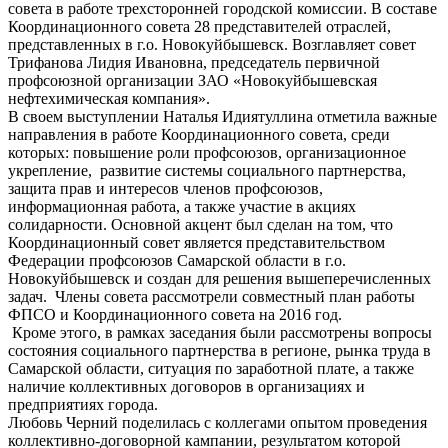
совета в работе трехсторонней городской комиссии. В составе
Координационного совета 28 представителей отраслей,
представленных в г.о. Новокуйбышевск. Возглавляет совет
Трифанова Лидия Ивановна, председатель первичной
профсоюзной организации ЗАО «Новокуйбышевская
нефтехимическая компания».
В своем выступлении Наталья Идиятуллина отметила важные
направления в работе Координационного совета, среди
которых: повышение роли профсоюзов, организационное
укрепление, развитие системы социального партнерства,
защита прав и интересов членов профсоюзов,
информационная работа, а также участие в акциях
солидарности. Основной акцент был сделан на том, что
Координационный совет является представительством
Федерации профсоюзов Самарской области в г.о.
Новокуйбышевск и создан для решения вышеперечисленных
задач. Члены совета рассмотрели совместный план работы
ФПСО и Координационного совета на 2016 год.
Кроме этого, в рамках заседания были рассмотрены вопросы
состояния социального партнерства в регионе, рынка труда в
Самарской области, ситуация по заработной плате, а также
наличие коллективных договоров в организациях и
предприятиях города.
Любовь Черний поделилась с коллегами опытом проведения
коллективно-договорной кампании, результатом которой