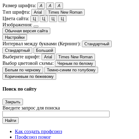
Размер шрифта:
A
A
A
Тип шрифта:
Arial
Times New Roman
Цвета сайта:
Ц
Ц
Ц
Ц
Изображения:
Обычная версия сайта
Настройки
Интервал между буквами (Кернинг):
Стандартный
Стандартный
Большой
Выберите шрифт:
Arial
Times New Roman
Выбор цветовой схемы:
Черным по белому
Белым по черному
Темно-синим по голубому
Коричневым по бежевому
Поиск по сайту
Закрыть
Введите запрос для поиска
Найти
Как создать профсоюз
Профсоюз помог