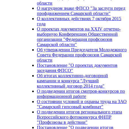
области
О нагрудном знаке ФПСО "За заслуги перед
профдвижением Самарской области"
О коллективных действиях 7 октября 2015
года
О проектах документов на XXIV отчетно-
выборную Конференцию Общественной
организации "Федерация профсоюзов
Самарской области"
Об утверждении Председателя Молодежного
Совета Федерации профсоюзов Самарской
области
Постановление "О проектах документов
заседания ФПСО"
Об итогах коллективно-договорной
кампании и конкурса "Лучший
коллективный договор 2014 года"
О подведении итогов смотров-конкурсов по
информационной работе
О состоянии условий и охраны труда на ЗАО
"Самарский гипсовый комбинат"
О подведении итогов регионального этапа
Всероссийского фотоконкурса ФНПР
"Профсоюзы в действии"
Постановление "О подведении итогов