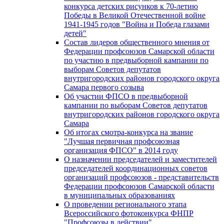
конкурса детских рисунков к 70-летию
Победы в Великой Отечественной войне
1941-1945 годов "Война и Победа глазами
детей"
Состав лидеров общественного мнения от
Федерации профсоюзов Самарской области
по участию в предвыборной кампании по
выборам Советов депутатов
внутригородских районов городского округа
Самара первого созыва
Об участии ФПСО в предвыборной
кампании по выборам Советов депутатов
внутригородских районов городского округа
Самара
Об итогах смотра-конкурса на звание
"Лучшая первичная профсоюзная
организация ФПСО" в 2014 году
О назначении председателей и заместителей
председателей координационных советов
организаций профсоюзов - представительств
Федерации профсоюзов Самарской области
в муниципальных образованиях
О проведении регионального этапа
Всероссийского фотоконкурса ФНПР
"Профсоюзы в действии"