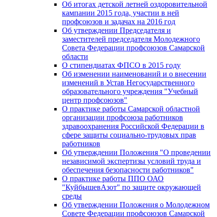
Об итогах детской летней оздоровительной
кампании 2015 года, участии в ней
профсоюзов и задачах на 2016 год
Об утверждении Председателя и
заместителей председателя Молодежного
Совета Федерации профсоюзов Самарской
области
О стипендиатах ФПСО в 2015 году
Об изменении наименований и о внесении
изменений в Устав Негосударственного
образовательного учреждения "Учебный
центр профсоюзов"
О практике работы Самарской областной
организации профсоюза работников
здравоохранения Российской Федерации в
сфере защиты социально-трудовых прав
работников
Об утверждении Положения "О проведении
независимой экспертизы условий труда и
обеспечения безопасности работников"
О практике работы ППО ОАО
"КуйбышевАзот" по защите окружающей
среды
Об утверждении Положения о Молодежном
Совете Федерации профсоюзов Самарской