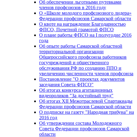
Об обеспечении льготными путевками
членов профсоюзов в 2016 году
О «Школе молодого профсоюзного лидера»
Федерации профсоюзов Самарской области
О квоте на награждение Благодарностью
ФПСО, Почетной грамотой ФПСО
О плане работы ФПСО на I полугодие 2016
года
Об опыте работы Самарской областной
территориальной организации
Общероссийского профсоюза работников
госучреждений и общественного
обслуживания РФ по созданию ППО и
увеличению численности членов профсоюза
Постановление "О проектах документов
заседания Совета ФПСО"
Об итогах конкурса агитационных
видеороликов "За достойный труд"
Об итогах XII Межотраслевой Спартакиады
Федерации профсоюзов Самарской области
О подписке на газету "Народная трибуна" на
2016 год
Об утверждении состава Молодежного
Совета Федерации профсоюзов Самарской
области