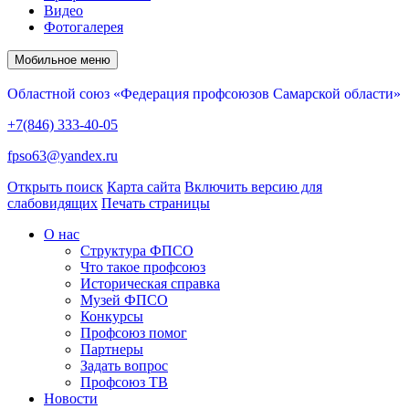
Видео
Фотогалерея
Мобильное меню
Областной союз «Федерация профсоюзов Самарской области»
+7(846) 333-40-05
fpso63@yandex.ru
Открыть поиск
Карта сайта
Включить версию для
слабовидящих
Печать страницы
О нас
Структура ФПСО
Что такое профсоюз
Историческая справка
Музей ФПСО
Конкурсы
Профсоюз помог
Партнеры
Задать вопрос
Профсоюз ТВ
Новости