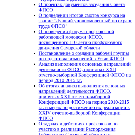
О проектах документов заседания Совета
ФПСО
О подведении итогов смотра-конкурса на
звание "Лучший уполномоченный по охране
труда ФПСО"
О проведении форума профсоюзной
работающей молодежи ФПСО,
посвященного 110-летию профсоюзного
движения Самарской области
Постановление о создании рабочей группы
по подготовке изменений в Устав ФПСО
Анализ выполнения основных направлений
деятельности ФПСО, принятых XXII
отчетно-выборной Конференцией ФПСО на
период 2010-2015 г.г.
Об итогах анализа выполнения основных
направлений деятельности ФПСО,
принятых XXII отчетно-выборной
Конференцией ФПСО на период 2010-2015
г.г. и мерах по достижению их реализации к
XXIV отчетно-выборной Конференции
ФПСО
О задачах и действиях профсоюзов по
участию в реализации Распоряжения
Губернатора Самарской области от