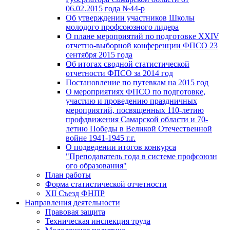
06.02.2015 года №44-р
Об утверждении участников Школы
молодого профсоюзного лидера
О плане мероприятий по подготовке XXIV
отчетно-выборной конференции ФПСО 23
сентября 2015 года
Об итогах сводной статистической
отчетности ФПСО за 2014 год
Постановление по путевкам на 2015 год
О мероприятиях ФПСО по подготовке,
участию и проведению праздничных
мероприятий, посвященных 110-летию
профдвижения Самарской области и 70-
летию Победы в Великой Отечественной
войне 1941-1945 г.г.
О подведении итогов конкурса
"Преподаватель года в системе профсоюзн
ого образования"
План работы
Форма статистической отчетности
XII Съезд ФНПР
Направления деятельности
Правовая защита
Техническая инспекция труда