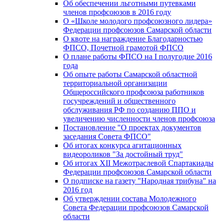
Об обеспечении льготными путевками
членов профсоюзов в 2016 году
О «Школе молодого профсоюзного лидера»
Федерации профсоюзов Самарской области
О квоте на награждение Благодарностью
ФПСО, Почетной грамотой ФПСО
О плане работы ФПСО на I полугодие 2016
года
Об опыте работы Самарской областной
территориальной организации
Общероссийского профсоюза работников
госучреждений и общественного
обслуживания РФ по созданию ППО и
увеличению численности членов профсоюза
Постановление "О проектах документов
заседания Совета ФПСО"
Об итогах конкурса агитационных
видеороликов "За достойный труд"
Об итогах XII Межотраслевой Спартакиады
Федерации профсоюзов Самарской области
О подписке на газету "Народная трибуна" на
2016 год
Об утверждении состава Молодежного
Совета Федерации профсоюзов Самарской
области