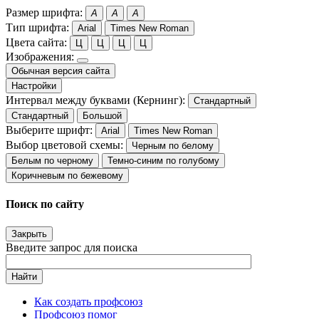
Размер шрифта:
A
A
A
Тип шрифта:
Arial
Times New Roman
Цвета сайта:
Ц
Ц
Ц
Ц
Изображения:
Обычная версия сайта
Настройки
Интервал между буквами (Кернинг):
Стандартный
Стандартный
Большой
Выберите шрифт:
Arial
Times New Roman
Выбор цветовой схемы:
Черным по белому
Белым по черному
Темно-синим по голубому
Коричневым по бежевому
Поиск по сайту
Закрыть
Введите запрос для поиска
Найти
Как создать профсоюз
Профсоюз помог