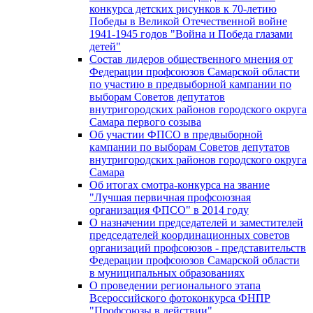
конкурса детских рисунков к 70-летию
Победы в Великой Отечественной войне
1941-1945 годов "Война и Победа глазами
детей"
Состав лидеров общественного мнения от
Федерации профсоюзов Самарской области
по участию в предвыборной кампании по
выборам Советов депутатов
внутригородских районов городского округа
Самара первого созыва
Об участии ФПСО в предвыборной
кампании по выборам Советов депутатов
внутригородских районов городского округа
Самара
Об итогах смотра-конкурса на звание
"Лучшая первичная профсоюзная
организация ФПСО" в 2014 году
О назначении председателей и заместителей
председателей координационных советов
организаций профсоюзов - представительств
Федерации профсоюзов Самарской области
в муниципальных образованиях
О проведении регионального этапа
Всероссийского фотоконкурса ФНПР
"Профсоюзы в действии"