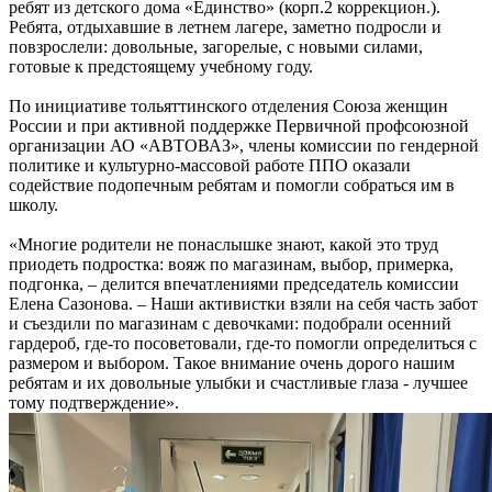
ребят из детского дома «Единство» (корп.2 коррекцион.).
Ребята, отдыхавшие в летнем лагере, заметно подросли и
повзрослели: довольные, загорелые, с новыми силами,
готовые к предстоящему учебному году.
По инициативе тольяттинского отделения Союза женщин
России и при активной поддержке Первичной профсоюзной
организации АО «АВТОВАЗ», члены комиссии по гендерной
политике и культурно-массовой работе ППО оказали
содействие подопечным ребятам и помогли собраться им в
школу.
«Многие родители не понаслышке знают, какой это труд
приодеть подростка: вояж по магазинам, выбор, примерка,
подгонка, – делится впечатлениями председатель комиссии
Елена Сазонова. – Наши активистки взяли на себя часть забот
и съездили по магазинам с девочками: подобрали осенний
гардероб, где-то посоветовали, где-то помогли определиться с
размером и выбором. Такое внимание очень дорого нашим
ребятам и их довольные улыбки и счастливые глаза - лучшее
тому подтверждение».