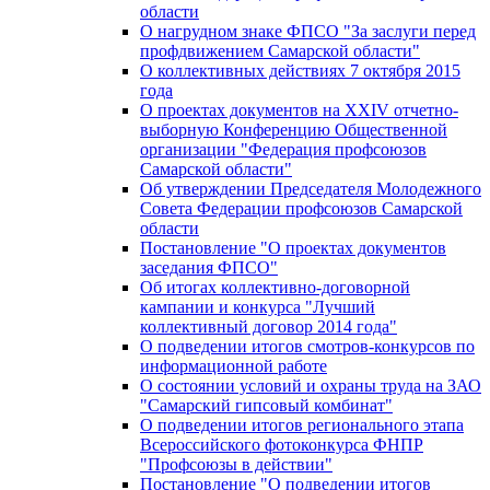
области
О нагрудном знаке ФПСО "За заслуги перед
профдвижением Самарской области"
О коллективных действиях 7 октября 2015
года
О проектах документов на XXIV отчетно-
выборную Конференцию Общественной
организации "Федерация профсоюзов
Самарской области"
Об утверждении Председателя Молодежного
Совета Федерации профсоюзов Самарской
области
Постановление "О проектах документов
заседания ФПСО"
Об итогах коллективно-договорной
кампании и конкурса "Лучший
коллективный договор 2014 года"
О подведении итогов смотров-конкурсов по
информационной работе
О состоянии условий и охраны труда на ЗАО
"Самарский гипсовый комбинат"
О подведении итогов регионального этапа
Всероссийского фотоконкурса ФНПР
"Профсоюзы в действии"
Постановление "О подведении итогов