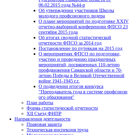
06.02.2015 года №44-р
Об утверждении участников Школы
молодого профсоюзного лидера
О плане мероприятий по подготовке XXIV
отчетно-выборной конференции ФПСО 23
сентября 2015 года
Об итогах сводной статистической
отчетности ФПСО за 2014 год
Постановление по путевкам на 2015 год
О мероприятиях ФПСО по подготовке,
участию и проведению праздничных
мероприятий, посвященных 110-летию
профдвижения Самарской области и 70-
летию Победы в Великой Отечественной
войне 1941-1945 г.г.
О подведении итогов конкурса
"Преподаватель года в системе профсоюзн
ого образования"
План работы
Форма статистической отчетности
XII Съезд ФНПР
Направления деятельности
Правовая защита
Техническая инспекция труда