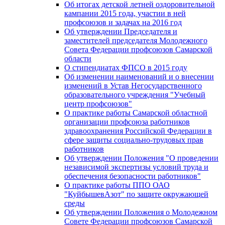
Об итогах детской летней оздоровительной
кампании 2015 года, участии в ней
профсоюзов и задачах на 2016 год
Об утверждении Председателя и
заместителей председателя Молодежного
Совета Федерации профсоюзов Самарской
области
О стипендиатах ФПСО в 2015 году
Об изменении наименований и о внесении
изменений в Устав Негосударственного
образовательного учреждения "Учебный
центр профсоюзов"
О практике работы Самарской областной
организации профсоюза работников
здравоохранения Российской Федерации в
сфере защиты социально-трудовых прав
работников
Об утверждении Положения "О проведении
независимой экспертизы условий труда и
обеспечения безопасности работников"
О практике работы ППО ОАО
"КуйбышевАзот" по защите окружающей
среды
Об утверждении Положения о Молодежном
Совете Федерации профсоюзов Самарской