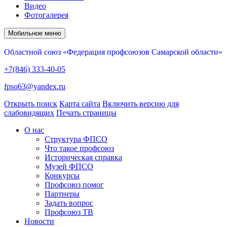
Видео
Фотогалерея
Мобильное меню
Областной союз «Федерация профсоюзов Самарской области»
+7(846) 333-40-05
fpso63@yandex.ru
Открыть поиск
Карта сайта
Включить версию для
слабовидящих
Печать страницы
О нас
Структура ФПСО
Что такое профсоюз
Историческая справка
Музей ФПСО
Конкурсы
Профсоюз помог
Партнеры
Задать вопрос
Профсоюз ТВ
Новости