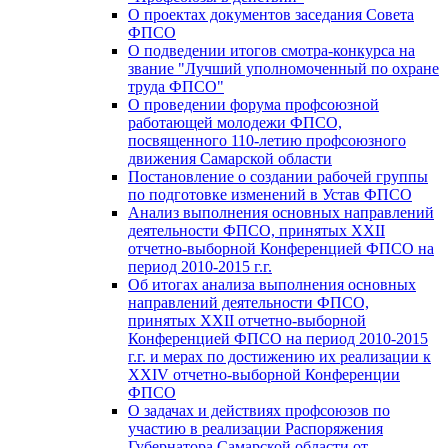
О проектах документов заседания Совета
ФПСО
О подведении итогов смотра-конкурса на
звание "Лучший уполномоченный по охране
труда ФПСО"
О проведении форума профсоюзной
работающей молодежи ФПСО,
посвященного 110-летию профсоюзного
движения Самарской области
Постановление о создании рабочей группы
по подготовке изменений в Устав ФПСО
Анализ выполнения основных направлений
деятельности ФПСО, принятых XXII
отчетно-выборной Конференцией ФПСО на
период 2010-2015 г.г.
Об итогах анализа выполнения основных
направлений деятельности ФПСО,
принятых XXII отчетно-выборной
Конференцией ФПСО на период 2010-2015
г.г. и мерах по достижению их реализации к
XXIV отчетно-выборной Конференции
ФПСО
О задачах и действиях профсоюзов по
участию в реализации Распоряжения
Губернатора Самарской области от