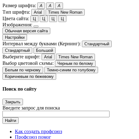
Размер шрифта:
A
A
A
Тип шрифта:
Arial
Times New Roman
Цвета сайта:
Ц
Ц
Ц
Ц
Изображения:
Обычная версия сайта
Настройки
Интервал между буквами (Кернинг):
Стандартный
Стандартный
Большой
Выберите шрифт:
Arial
Times New Roman
Выбор цветовой схемы:
Черным по белому
Белым по черному
Темно-синим по голубому
Коричневым по бежевому
Поиск по сайту
Закрыть
Введите запрос для поиска
Найти
Как создать профсоюз
Профсоюз помог