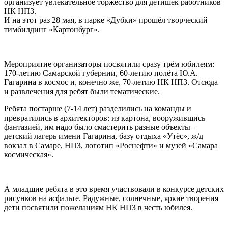
организует увлекательное торжество для детишек работников
НК НПЗ.
И на этот раз 28 мая, в парке «Дубки» прошёл творческий
тимбилдинг «Картонбург».
Мероприятие организаторы посвятили сразу трём юбилеям:
170-летию Самарской губернии, 60-летию полёта Ю.А.
Гагарина в космос и, конечно же, 70-летию НК НПЗ. Отсюда
и развлечения для ребят были тематические.
Ребята постарше (7-14 лет) разделились на команды и
превратились в архитекторов: из картона, вооружившись
фантазией, им надо было смастерить разные объекты –
детский лагерь имени Гагарина, базу отдыха «Утёс», ж/д
вокзал в Самаре, НПЗ, логотип «Роснефти» и музей «Самара
космическая».
А младшие ребята в это время участвовали в конкурсе детских
рисунков на асфальте. Радужные, солнечные, яркие творения
дети посвятили пожеланиям НК НПЗ в честь юбилея.