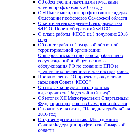
Об обеспечении льготными путевками
членов профсоюзов в 2016 году
О «Школе молодого профсоюзного лидера»
Федерации профсоюзов Самарской области
О квоте на награждение Благодарностью
ФПСО, Почетной грамотой ФПСО
О плане работы ФПСО на I полугодие 2016
года
Об опыте работы Самарской областной
территориальной организации
Общероссийского профсоюза работников
госучреждений и общественного
обслуживания РФ по созданию ППО и
увеличению численности членов профсоюза
Постановление "О проектах документов
заседания Совета ФПСО"
Об итогах конкурса агитационных
видеороликов "За достойный труд"
Об итогах XII Межотраслевой Спартакиады
Федерации профсоюзов Самарской области
О подписке на газету "Народная трибуна" на
2016 год
Об утверждении состава Молодежного
Совета Федерации профсоюзов Самарской
области