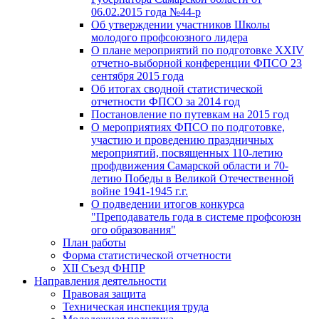
06.02.2015 года №44-р
Об утверждении участников Школы
молодого профсоюзного лидера
О плане мероприятий по подготовке XXIV
отчетно-выборной конференции ФПСО 23
сентября 2015 года
Об итогах сводной статистической
отчетности ФПСО за 2014 год
Постановление по путевкам на 2015 год
О мероприятиях ФПСО по подготовке,
участию и проведению праздничных
мероприятий, посвященных 110-летию
профдвижения Самарской области и 70-
летию Победы в Великой Отечественной
войне 1941-1945 г.г.
О подведении итогов конкурса
"Преподаватель года в системе профсоюзн
ого образования"
План работы
Форма статистической отчетности
XII Съезд ФНПР
Направления деятельности
Правовая защита
Техническая инспекция труда