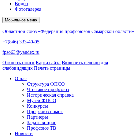
Видео
Фотогалерея
Мобильное меню
Областной союз «Федерация профсоюзов Самарской области»
+7(846) 333-40-05
fpso63@yandex.ru
Открыть поиск
Карта сайта
Включить версию для
слабовидящих
Печать страницы
О нас
Структура ФПСО
Что такое профсоюз
Историческая справка
Музей ФПСО
Конкурсы
Профсоюз помог
Партнеры
Задать вопрос
Профсоюз ТВ
Новости