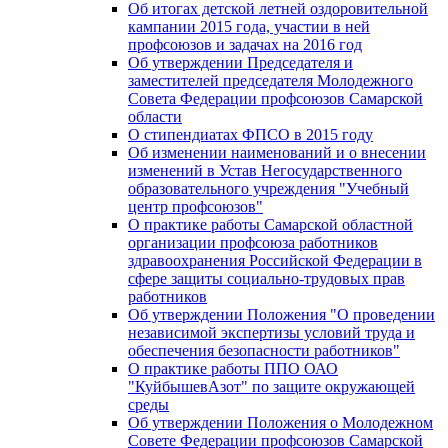
Об итогах детской летней оздоровительной
кампании 2015 года, участии в ней
профсоюзов и задачах на 2016 год
Об утверждении Председателя и
заместителей председателя Молодежного
Совета Федерации профсоюзов Самарской
области
О стипендиатах ФПСО в 2015 году
Об изменении наименований и о внесении
изменений в Устав Негосударственного
образовательного учреждения "Учебный
центр профсоюзов"
О практике работы Самарской областной
организации профсоюза работников
здравоохранения Российской Федерации в
сфере защиты социально-трудовых прав
работников
Об утверждении Положения "О проведении
независимой экспертизы условий труда и
обеспечения безопасности работников"
О практике работы ППО ОАО
"КуйбышевАзот" по защите окружающей
среды
Об утверждении Положения о Молодежном
Совете Федерации профсоюзов Самарской