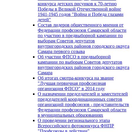
конкурса детских рисунков к 70-летию
Победы в Великой Отечественной войне
1941-1945 годов "Война и Победа глазами
детей"
Состав лидеров общественного мнения от
Федерации профсоюзов Самарской области
по участию в предвыборной кампании по
выборам Советов депутатов
внутригородских районов городского округа
Самара первого созыва
Об участии ФПСО в предвыборной
кампании по выборам Советов депутатов
внутригородских районов городского округа
Самара
Об итогах смотра-конкурса на звание
"Лучшая первичная профсоюзная
организация ФПСО" в 2014 году
О назначении председателей и заместителей
председателей координационных советов
организаций профсоюзов - представительств
Федерации профсоюзов Самарской области
в муниципальных образованиях
О проведении регионального этапа
Всероссийского фотоконкурса ФНПР
"Профсоюзы в действии"