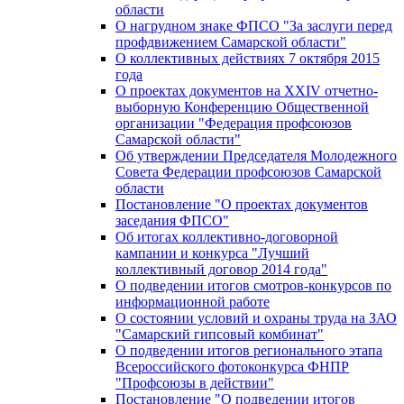
области
О нагрудном знаке ФПСО "За заслуги перед
профдвижением Самарской области"
О коллективных действиях 7 октября 2015
года
О проектах документов на XXIV отчетно-
выборную Конференцию Общественной
организации "Федерация профсоюзов
Самарской области"
Об утверждении Председателя Молодежного
Совета Федерации профсоюзов Самарской
области
Постановление "О проектах документов
заседания ФПСО"
Об итогах коллективно-договорной
кампании и конкурса "Лучший
коллективный договор 2014 года"
О подведении итогов смотров-конкурсов по
информационной работе
О состоянии условий и охраны труда на ЗАО
"Самарский гипсовый комбинат"
О подведении итогов регионального этапа
Всероссийского фотоконкурса ФНПР
"Профсоюзы в действии"
Постановление "О подведении итогов