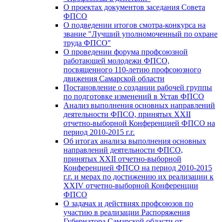
О проектах документов заседания Совета
ФПСО
О подведении итогов смотра-конкурса на
звание "Лучший уполномоченный по охране
труда ФПСО"
О проведении форума профсоюзной
работающей молодежи ФПСО,
посвященного 110-летию профсоюзного
движения Самарской области
Постановление о создании рабочей группы
по подготовке изменений в Устав ФПСО
Анализ выполнения основных направлений
деятельности ФПСО, принятых XXII
отчетно-выборной Конференцией ФПСО на
период 2010-2015 г.г.
Об итогах анализа выполнения основных
направлений деятельности ФПСО,
принятых XXII отчетно-выборной
Конференцией ФПСО на период 2010-2015
г.г. и мерах по достижению их реализации к
XXIV отчетно-выборной Конференции
ФПСО
О задачах и действиях профсоюзов по
участию в реализации Распоряжения
Губернатора Самарской области от