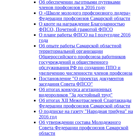
Об обеспечении льготными путевками
членов профсоюзов в 2016 году
О «Школе молодого профсоюзного лидера»
Федерации профсоюзов Самарской области
О квоте на награждение Благодарностью
ФПСО, Почетной грамотой ФПСО
О плане работы ФПСО на I полугодие 2016
года
Об опыте работы Самарской областной
территориальной организации
Общероссийского профсоюза работников
госучреждений и общественного
обслуживания РФ по созданию ППО и
увеличению численности членов профсоюза
Постановление "О проектах документов
заседания Совета ФПСО"
Об итогах конкурса агитационных
видеороликов "За достойный труд"
Об итогах XII Межотраслевой Спартакиады
Федерации профсоюзов Самарской области
О подписке на газету "Народная трибуна" на
2016 год
Об утверждении состава Молодежного
Совета Федерации профсоюзов Самарской
области