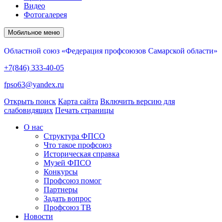
Видео
Фотогалерея
Мобильное меню
Областной союз «Федерация профсоюзов Самарской области»
+7(846) 333-40-05
fpso63@yandex.ru
Открыть поиск
Карта сайта
Включить версию для
слабовидящих
Печать страницы
О нас
Структура ФПСО
Что такое профсоюз
Историческая справка
Музей ФПСО
Конкурсы
Профсоюз помог
Партнеры
Задать вопрос
Профсоюз ТВ
Новости