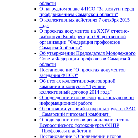
области
О нагрудном знаке ФПСО "За заслуги перед
профдвижением Самарской области"
О коллективных действиях 7 октября 2015
года
О проектах документов на XXIV отчетно-
выборную Конференцию Общественной
организации "Федерация профсоюзов
Самарской области"
Об утверждении Председателя Молодежного
Совета Федерации профсоюзов Самарской
области
Постановление "О проектах документов
заседания ФПСО"
Об итогах коллективно-договорной
кампании и конкурса "Лучший
коллективный договор 2014 года"
О подведении итогов смотров-конкурсов по
информационной работе
О состоянии условий и охраны труда на ЗАО
"Самарский гипсовый комбинат"
О подведении итогов регионального этапа
Всероссийского фотоконкурса ФНПР
"Профсоюзы в действии"
Постановление "О подведении итогов