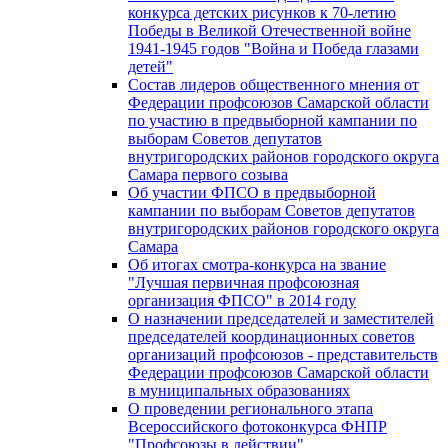
конкурса детских рисунков к 70-летию
Победы в Великой Отечественной войне
1941-1945 годов "Война и Победа глазами
детей"
Состав лидеров общественного мнения от
Федерации профсоюзов Самарской области
по участию в предвыборной кампании по
выборам Советов депутатов
внутригородских районов городского округа
Самара первого созыва
Об участии ФПСО в предвыборной
кампании по выборам Советов депутатов
внутригородских районов городского округа
Самара
Об итогах смотра-конкурса на звание
"Лучшая первичная профсоюзная
организация ФПСО" в 2014 году
О назначении председателей и заместителей
председателей координационных советов
организаций профсоюзов - представительств
Федерации профсоюзов Самарской области
в муниципальных образованиях
О проведении регионального этапа
Всероссийского фотоконкурса ФНПР
"Профсоюзы в действии"