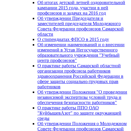
Об итогах детской летней оздоровительной
кампании 2015 года, участии в ней
профсоюзов и задачах на 2016 год
Об утверждении Председателя и
заместителей председателя Молодежного
Совета Федерации профсоюзов Самарской
области
О стипендиатах ФПСО в 2015 году
Об изменении наименований и о внесении
изменений в Устав Негосударственного
образовательного учреждения "Учебный
центр профсоюзов"
О практике работы Самарской областной
организации профсоюза работников
здравоохранения Российской Федерации в
сфере защиты социально-трудовых прав
работников
Об утверждении Положения "О проведении
независимой экспертизы условий труда и
обеспечения безопасности работников"
О практике работы ППО ОАО
"КуйбышевАзот" по защите окружающей
среды
Об утверждении Положения о Молодежном
Совете Федерации профсоюзов Самарской