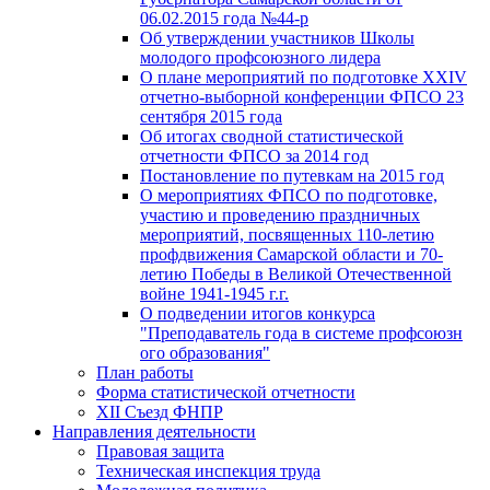
06.02.2015 года №44-р
Об утверждении участников Школы
молодого профсоюзного лидера
О плане мероприятий по подготовке XXIV
отчетно-выборной конференции ФПСО 23
сентября 2015 года
Об итогах сводной статистической
отчетности ФПСО за 2014 год
Постановление по путевкам на 2015 год
О мероприятиях ФПСО по подготовке,
участию и проведению праздничных
мероприятий, посвященных 110-летию
профдвижения Самарской области и 70-
летию Победы в Великой Отечественной
войне 1941-1945 г.г.
О подведении итогов конкурса
"Преподаватель года в системе профсоюзн
ого образования"
План работы
Форма статистической отчетности
XII Съезд ФНПР
Направления деятельности
Правовая защита
Техническая инспекция труда