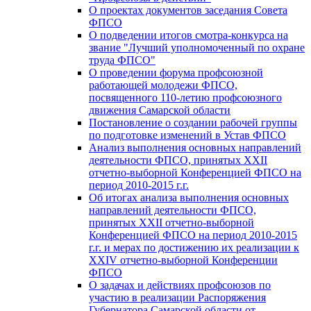
О проектах документов заседания Совета
ФПСО
О подведении итогов смотра-конкурса на
звание "Лучший уполномоченный по охране
труда ФПСО"
О проведении форума профсоюзной
работающей молодежи ФПСО,
посвященного 110-летию профсоюзного
движения Самарской области
Постановление о создании рабочей группы
по подготовке изменений в Устав ФПСО
Анализ выполнения основных направлений
деятельности ФПСО, принятых XXII
отчетно-выборной Конференцией ФПСО на
период 2010-2015 г.г.
Об итогах анализа выполнения основных
направлений деятельности ФПСО,
принятых XXII отчетно-выборной
Конференцией ФПСО на период 2010-2015
г.г. и мерах по достижению их реализации к
XXIV отчетно-выборной Конференции
ФПСО
О задачах и действиях профсоюзов по
участию в реализации Распоряжения
Губернатора Самарской области от