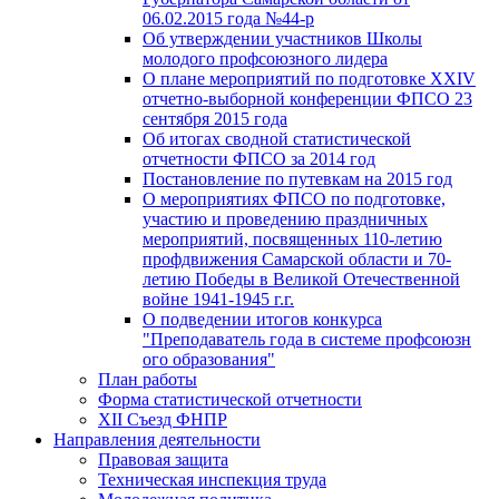
06.02.2015 года №44-р
Об утверждении участников Школы
молодого профсоюзного лидера
О плане мероприятий по подготовке XXIV
отчетно-выборной конференции ФПСО 23
сентября 2015 года
Об итогах сводной статистической
отчетности ФПСО за 2014 год
Постановление по путевкам на 2015 год
О мероприятиях ФПСО по подготовке,
участию и проведению праздничных
мероприятий, посвященных 110-летию
профдвижения Самарской области и 70-
летию Победы в Великой Отечественной
войне 1941-1945 г.г.
О подведении итогов конкурса
"Преподаватель года в системе профсоюзн
ого образования"
План работы
Форма статистической отчетности
XII Съезд ФНПР
Направления деятельности
Правовая защита
Техническая инспекция труда