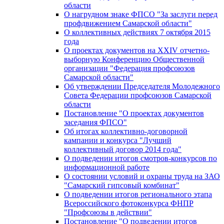
области
О нагрудном знаке ФПСО "За заслуги перед
профдвижением Самарской области"
О коллективных действиях 7 октября 2015
года
О проектах документов на XXIV отчетно-
выборную Конференцию Общественной
организации "Федерация профсоюзов
Самарской области"
Об утверждении Председателя Молодежного
Совета Федерации профсоюзов Самарской
области
Постановление "О проектах документов
заседания ФПСО"
Об итогах коллективно-договорной
кампании и конкурса "Лучший
коллективный договор 2014 года"
О подведении итогов смотров-конкурсов по
информационной работе
О состоянии условий и охраны труда на ЗАО
"Самарский гипсовый комбинат"
О подведении итогов регионального этапа
Всероссийского фотоконкурса ФНПР
"Профсоюзы в действии"
Постановление "О подведении итогов