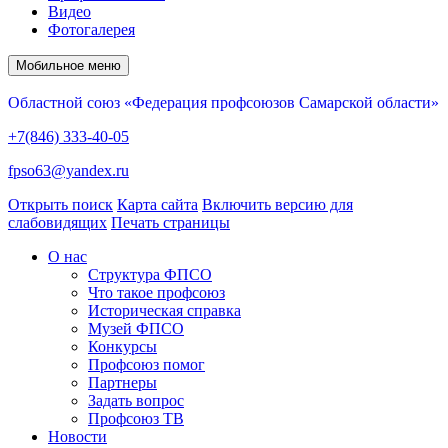
Видео
Фотогалерея
Мобильное меню
Областной союз «Федерация профсоюзов Самарской области»
+7(846) 333-40-05
fpso63@yandex.ru
Открыть поиск
Карта сайта
Включить версию для
слабовидящих
Печать страницы
О нас
Структура ФПСО
Что такое профсоюз
Историческая справка
Музей ФПСО
Конкурсы
Профсоюз помог
Партнеры
Задать вопрос
Профсоюз ТВ
Новости