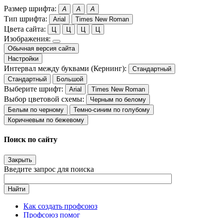
Размер шрифта:
A
A
A
Тип шрифта:
Arial
Times New Roman
Цвета сайта:
Ц
Ц
Ц
Ц
Изображения:
Обычная версия сайта
Настройки
Интервал между буквами (Кернинг):
Стандартный
Стандартный
Большой
Выберите шрифт:
Arial
Times New Roman
Выбор цветовой схемы:
Черным по белому
Белым по черному
Темно-синим по голубому
Коричневым по бежевому
Поиск по сайту
Закрыть
Введите запрос для поиска
Найти
Как создать профсоюз
Профсоюз помог