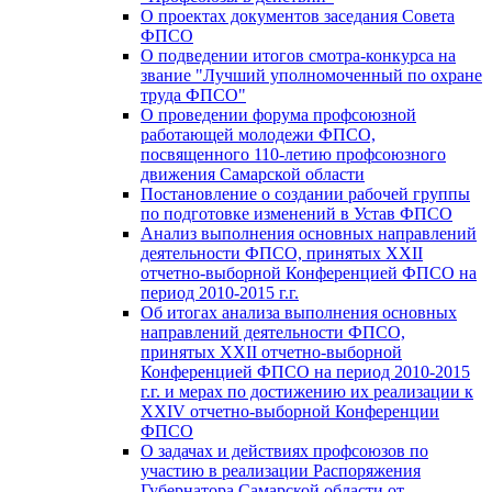
О проектах документов заседания Совета
ФПСО
О подведении итогов смотра-конкурса на
звание "Лучший уполномоченный по охране
труда ФПСО"
О проведении форума профсоюзной
работающей молодежи ФПСО,
посвященного 110-летию профсоюзного
движения Самарской области
Постановление о создании рабочей группы
по подготовке изменений в Устав ФПСО
Анализ выполнения основных направлений
деятельности ФПСО, принятых XXII
отчетно-выборной Конференцией ФПСО на
период 2010-2015 г.г.
Об итогах анализа выполнения основных
направлений деятельности ФПСО,
принятых XXII отчетно-выборной
Конференцией ФПСО на период 2010-2015
г.г. и мерах по достижению их реализации к
XXIV отчетно-выборной Конференции
ФПСО
О задачах и действиях профсоюзов по
участию в реализации Распоряжения
Губернатора Самарской области от