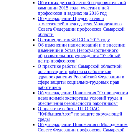
Об итогах детской летней оздоровительной
кампании 2015 года, участии в ней
профсоюзов и задачах на 2016 год
Об утверждении Председателя и
заместителей председателя Молодежного
Совета Федерации профсоюзов Самарской
области
О стипендиатах ФПСО в 2015 году
Об изменении наименований и о внесении
изменений в Устав Негосударственного
образовательного учреждения "Учебный
центр профсоюзов"
О практике работы Самарской областной
организации профсоюза работников
здравоохранения Российской Федерации в
сфере защиты социально-трудовых прав
работников
Об утверждении Положения "О проведении
независимой экспертизы условий труда и
обеспечения безопасности работников"
О практике работы ППО ОАО
"КуйбышевАзот" по защите окружающей
среды
Об утверждении Положения о Молодежном
Совете Федерации профсоюзов Самарской