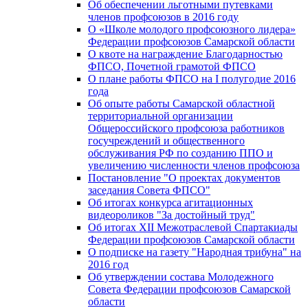
Об обеспечении льготными путевками
членов профсоюзов в 2016 году
О «Школе молодого профсоюзного лидера»
Федерации профсоюзов Самарской области
О квоте на награждение Благодарностью
ФПСО, Почетной грамотой ФПСО
О плане работы ФПСО на I полугодие 2016
года
Об опыте работы Самарской областной
территориальной организации
Общероссийского профсоюза работников
госучреждений и общественного
обслуживания РФ по созданию ППО и
увеличению численности членов профсоюза
Постановление "О проектах документов
заседания Совета ФПСО"
Об итогах конкурса агитационных
видеороликов "За достойный труд"
Об итогах XII Межотраслевой Спартакиады
Федерации профсоюзов Самарской области
О подписке на газету "Народная трибуна" на
2016 год
Об утверждении состава Молодежного
Совета Федерации профсоюзов Самарской
области