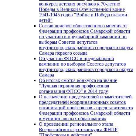
конкурса детских рисунков к 70-летию
Победы в Великой Отечественной войне
1941-1945 годов "Война и Победа глазами
детей"
Состав лидеров общественного мнения от
Федерации профсоюзов Самарской области
по участию в предвыборной кампании по
выборам Советов депутатов
внутригородских районов городского округа
Самара первого созыва
Об участии ФПСО в предвыборной
кампании по выборам Советов депутатов
внутригородских районов городского округа
Самара
Об итогах смотра-конкурса на звание
"Лучшая первичная профсоюзная
организация ФПСО" в 2014 году
О назначении председателей и заместителей
председателей координационных советов
организаций профсоюзов - представительств
Федерации профсоюзов Самарской области
в муниципальных образованиях
О проведении регионального этапа
Всероссийского фотоконкурса ФНПР
"Профсоюзы в действии"