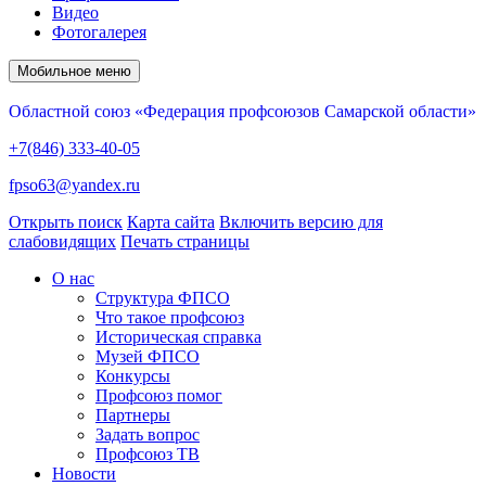
Видео
Фотогалерея
Мобильное меню
Областной союз «Федерация профсоюзов Самарской области»
+7(846) 333-40-05
fpso63@yandex.ru
Открыть поиск
Карта сайта
Включить версию для
слабовидящих
Печать страницы
О нас
Структура ФПСО
Что такое профсоюз
Историческая справка
Музей ФПСО
Конкурсы
Профсоюз помог
Партнеры
Задать вопрос
Профсоюз ТВ
Новости