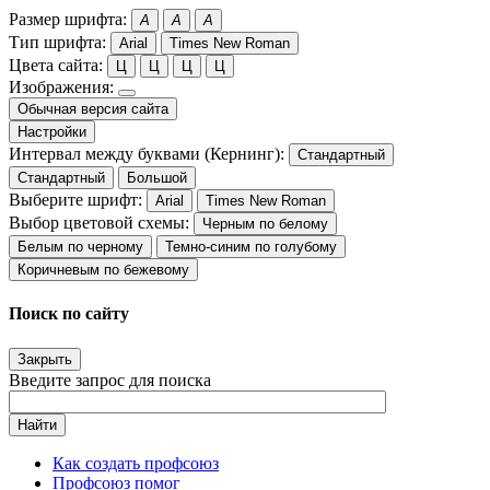
Размер шрифта:
A
A
A
Тип шрифта:
Arial
Times New Roman
Цвета сайта:
Ц
Ц
Ц
Ц
Изображения:
Обычная версия сайта
Настройки
Интервал между буквами (Кернинг):
Стандартный
Стандартный
Большой
Выберите шрифт:
Arial
Times New Roman
Выбор цветовой схемы:
Черным по белому
Белым по черному
Темно-синим по голубому
Коричневым по бежевому
Поиск по сайту
Закрыть
Введите запрос для поиска
Найти
Как создать профсоюз
Профсоюз помог