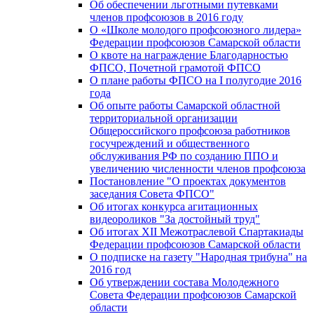
Об обеспечении льготными путевками
членов профсоюзов в 2016 году
О «Школе молодого профсоюзного лидера»
Федерации профсоюзов Самарской области
О квоте на награждение Благодарностью
ФПСО, Почетной грамотой ФПСО
О плане работы ФПСО на I полугодие 2016
года
Об опыте работы Самарской областной
территориальной организации
Общероссийского профсоюза работников
госучреждений и общественного
обслуживания РФ по созданию ППО и
увеличению численности членов профсоюза
Постановление "О проектах документов
заседания Совета ФПСО"
Об итогах конкурса агитационных
видеороликов "За достойный труд"
Об итогах XII Межотраслевой Спартакиады
Федерации профсоюзов Самарской области
О подписке на газету "Народная трибуна" на
2016 год
Об утверждении состава Молодежного
Совета Федерации профсоюзов Самарской
области