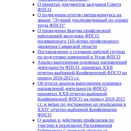
О проектах документов заседания Совета
ФПСО
О подведении итогов смотра-конкурса на
звание "Лучший уполномоченный по охране
труда ФПСО"
О проведении форума профсоюзной
работающей молодежи ФПСО,
посвященного 110-летию профсоюзного
движения Самарской области
Постановление о создании рабочей группы
по подготовке изменений в Устав ФПСО
Анализ выполнения основных направлений
деятельности ФПСО, принятых XXII
отчетно-выборной Конференцией ФПСО на
период 2010-2015 г.г.
Об итогах анализа выполнения основных
направлений деятельности ФПСО,
принятых XXII отчетно-выборной
Конференцией ФПСО на период 2010-2015
г.г. и мерах по достижению их реализации к
XXIV отчетно-выборной Конференции
ФПСО
О задачах и действиях профсоюзов по
участию в реализации Распоряжения
Губернатора Самарской области от