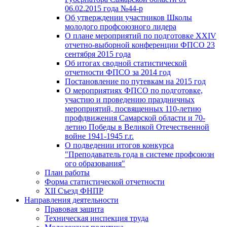
06.02.2015 года №44-р
Об утверждении участников Школы
молодого профсоюзного лидера
О плане мероприятий по подготовке XXIV
отчетно-выборной конференции ФПСО 23
сентября 2015 года
Об итогах сводной статистической
отчетности ФПСО за 2014 год
Постановление по путевкам на 2015 год
О мероприятиях ФПСО по подготовке,
участию и проведению праздничных
мероприятий, посвященных 110-летию
профдвижения Самарской области и 70-
летию Победы в Великой Отечественной
войне 1941-1945 г.г.
О подведении итогов конкурса
"Преподаватель года в системе профсоюзн
ого образования"
План работы
Форма статистической отчетности
XII Съезд ФНПР
Направления деятельности
Правовая защита
Техническая инспекция труда