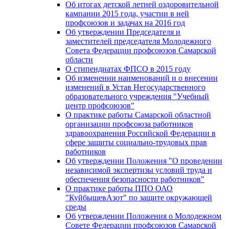
Об итогах детской летней оздоровительной
кампании 2015 года, участии в ней
профсоюзов и задачах на 2016 год
Об утверждении Председателя и
заместителей председателя Молодежного
Совета Федерации профсоюзов Самарской
области
О стипендиатах ФПСО в 2015 году
Об изменении наименований и о внесении
изменений в Устав Негосударственного
образовательного учреждения "Учебный
центр профсоюзов"
О практике работы Самарской областной
организации профсоюза работников
здравоохранения Российской Федерации в
сфере защиты социально-трудовых прав
работников
Об утверждении Положения "О проведении
независимой экспертизы условий труда и
обеспечения безопасности работников"
О практике работы ППО ОАО
"КуйбышевАзот" по защите окружающей
среды
Об утверждении Положения о Молодежном
Совете Федерации профсоюзов Самарской