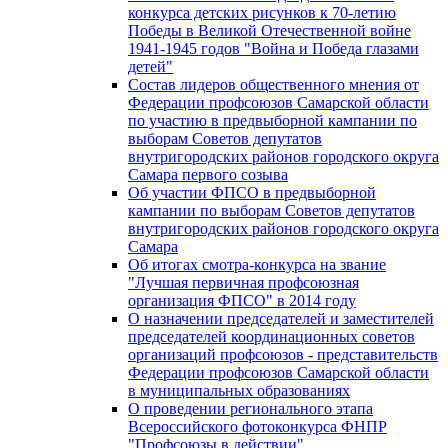
конкурса детских рисунков к 70-летию
Победы в Великой Отечественной войне
1941-1945 годов "Война и Победа глазами
детей"
Состав лидеров общественного мнения от
Федерации профсоюзов Самарской области
по участию в предвыборной кампании по
выборам Советов депутатов
внутригородских районов городского округа
Самара первого созыва
Об участии ФПСО в предвыборной
кампании по выборам Советов депутатов
внутригородских районов городского округа
Самара
Об итогах смотра-конкурса на звание
"Лучшая первичная профсоюзная
организация ФПСО" в 2014 году
О назначении председателей и заместителей
председателей координационных советов
организаций профсоюзов - представительств
Федерации профсоюзов Самарской области
в муниципальных образованиях
О проведении регионального этапа
Всероссийского фотоконкурса ФНПР
"Профсоюзы в действии"