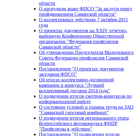
области
О нагрудном знаке ФПСО "За заслуги перед
профдвижением Самарской области"
О коллективных действиях 7 октября 2015
года
О проектах документов на XXIV отчетно-
выборную Конференцию Общественной
организации "Федерация профсоюзов
Самарской области"
Об утверждении Председателя Молодежного
Совета Федерации профсоюзов Самарской
области
Постановление "О проектах документов
заседания ФПСО"
Об итогах коллективно-договорной
кампании и конкурса "Лучший
коллективный договор 2014 года"
О подведении итогов смотров-конкурсов по
информационной работе
О состоянии условий и охраны труда на ЗАО
"Самарский гипсовый комбинат"
О подведении итогов регионального этапа
Всероссийского фотоконкурса ФНПР
"Профсоюзы в действии"
Постановление "О подведении итогов