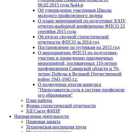
06.02.2015 года №44-р
Об утверждении участников Школы
молодого профсоюзного лидера
О плане мероприятий по подготовке XXIV
отчетно-выборной конференции ФПСО 23
сентября 2015 года
Об итогах сводной статистической
отчетности ФПСО за 2014 год
Постановление по путевкам на 2015 год
О мероприятиях ФПСО по подготовке,
участию и проведению праздничных
мероприятий, посвященных 110-летию
профдвижения Самарской области и 70-
летию Победы в Великой Отечественной
войне 1941-1945 г.г.
О подведении итогов конкурса
"Преподаватель года в системе профсоюзн
ого образования"
План работы
Форма статистической отчетности
XII Съезд ФНПР
Направления деятельности
Правовая защита
Техническая инспекция труда