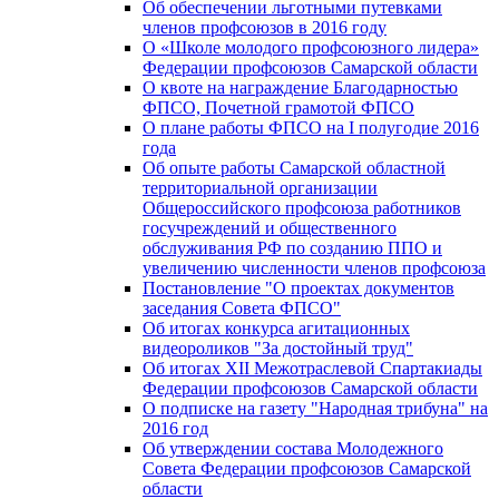
Об обеспечении льготными путевками
членов профсоюзов в 2016 году
О «Школе молодого профсоюзного лидера»
Федерации профсоюзов Самарской области
О квоте на награждение Благодарностью
ФПСО, Почетной грамотой ФПСО
О плане работы ФПСО на I полугодие 2016
года
Об опыте работы Самарской областной
территориальной организации
Общероссийского профсоюза работников
госучреждений и общественного
обслуживания РФ по созданию ППО и
увеличению численности членов профсоюза
Постановление "О проектах документов
заседания Совета ФПСО"
Об итогах конкурса агитационных
видеороликов "За достойный труд"
Об итогах XII Межотраслевой Спартакиады
Федерации профсоюзов Самарской области
О подписке на газету "Народная трибуна" на
2016 год
Об утверждении состава Молодежного
Совета Федерации профсоюзов Самарской
области