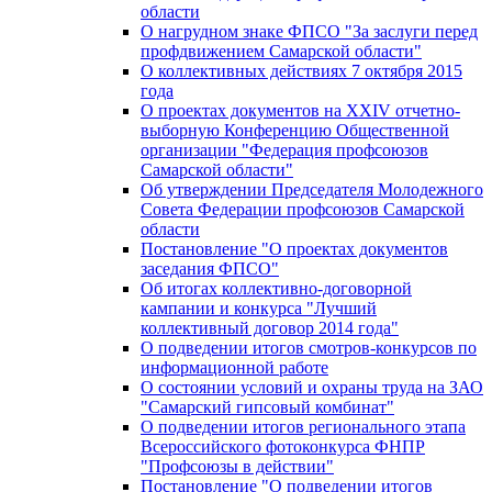
области
О нагрудном знаке ФПСО "За заслуги перед
профдвижением Самарской области"
О коллективных действиях 7 октября 2015
года
О проектах документов на XXIV отчетно-
выборную Конференцию Общественной
организации "Федерация профсоюзов
Самарской области"
Об утверждении Председателя Молодежного
Совета Федерации профсоюзов Самарской
области
Постановление "О проектах документов
заседания ФПСО"
Об итогах коллективно-договорной
кампании и конкурса "Лучший
коллективный договор 2014 года"
О подведении итогов смотров-конкурсов по
информационной работе
О состоянии условий и охраны труда на ЗАО
"Самарский гипсовый комбинат"
О подведении итогов регионального этапа
Всероссийского фотоконкурса ФНПР
"Профсоюзы в действии"
Постановление "О подведении итогов