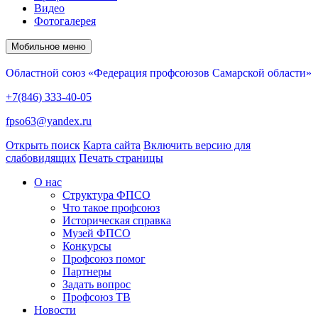
Видео
Фотогалерея
Мобильное меню
Областной союз «Федерация профсоюзов Самарской области»
+7(846) 333-40-05
fpso63@yandex.ru
Открыть поиск
Карта сайта
Включить версию для
слабовидящих
Печать страницы
О нас
Структура ФПСО
Что такое профсоюз
Историческая справка
Музей ФПСО
Конкурсы
Профсоюз помог
Партнеры
Задать вопрос
Профсоюз ТВ
Новости