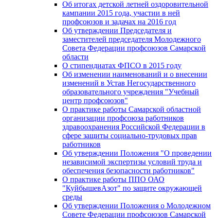
Об итогах детской летней оздоровительной
кампании 2015 года, участии в ней
профсоюзов и задачах на 2016 год
Об утверждении Председателя и
заместителей председателя Молодежного
Совета Федерации профсоюзов Самарской
области
О стипендиатах ФПСО в 2015 году
Об изменении наименований и о внесении
изменений в Устав Негосударственного
образовательного учреждения "Учебный
центр профсоюзов"
О практике работы Самарской областной
организации профсоюза работников
здравоохранения Российской Федерации в
сфере защиты социально-трудовых прав
работников
Об утверждении Положения "О проведении
независимой экспертизы условий труда и
обеспечения безопасности работников"
О практике работы ППО ОАО
"КуйбышевАзот" по защите окружающей
среды
Об утверждении Положения о Молодежном
Совете Федерации профсоюзов Самарской