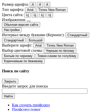
Размер шрифта:
A
A
A
Тип шрифта:
Arial
Times New Roman
Цвета сайта:
Ц
Ц
Ц
Ц
Изображения:
Обычная версия сайта
Настройки
Интервал между буквами (Кернинг):
Стандартный
Стандартный
Большой
Выберите шрифт:
Arial
Times New Roman
Выбор цветовой схемы:
Черным по белому
Белым по черному
Темно-синим по голубому
Коричневым по бежевому
Поиск по сайту
Закрыть
Введите запрос для поиска
Найти
Как создать профсоюз
Профсоюз помог