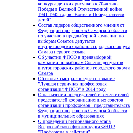
конкурса детских рисунков к 70-летию
Победы в Великой Отечественной войне
1941-1945 годов "Война и Победа глазами
детей"
Состав лидеров общественного мнения от
Федерации профсоюзов Самарской области
по участию в предвыборной кампании по
выборам Советов депутатов
внутригородских районов городского округа
Самара первого созыва
Об участии ФПСО в предвыборной
кампании по выборам Советов депутатов
внутригородских районов городского округа
Самара
Об итогах смотра-конкурса на звание
"Лучшая первичная профсоюзная
организация ФПСО" в 2014 году
О назначении председателей и заместителей
председателей координационных советов
организаций профсоюзов - представительств
Федерации профсоюзов Самарской области
в муниципальных образованиях
О проведении регионального этапа
Всероссийского фотоконкурса ФНПР
"Профсоюзы в действии"