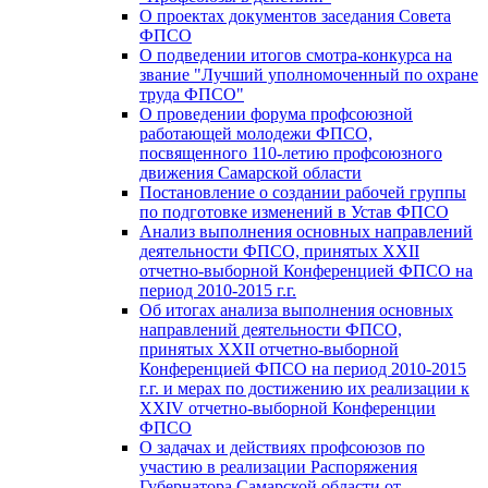
О проектах документов заседания Совета
ФПСО
О подведении итогов смотра-конкурса на
звание "Лучший уполномоченный по охране
труда ФПСО"
О проведении форума профсоюзной
работающей молодежи ФПСО,
посвященного 110-летию профсоюзного
движения Самарской области
Постановление о создании рабочей группы
по подготовке изменений в Устав ФПСО
Анализ выполнения основных направлений
деятельности ФПСО, принятых XXII
отчетно-выборной Конференцией ФПСО на
период 2010-2015 г.г.
Об итогах анализа выполнения основных
направлений деятельности ФПСО,
принятых XXII отчетно-выборной
Конференцией ФПСО на период 2010-2015
г.г. и мерах по достижению их реализации к
XXIV отчетно-выборной Конференции
ФПСО
О задачах и действиях профсоюзов по
участию в реализации Распоряжения
Губернатора Самарской области от