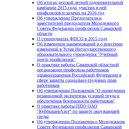
Об итогах детской летней оздоровительной
кампании 2015 года, участии в ней
профсоюзов и задачах на 2016 год
Об утверждении Председателя и
заместителей председателя Молодежного
Совета Федерации профсоюзов Самарской
области
О стипендиатах ФПСО в 2015 году
Об изменении наименований и о внесении
изменений в Устав Негосударственного
образовательного учреждения "Учебный
центр профсоюзов"
О практике работы Самарской областной
организации профсоюза работников
здравоохранения Российской Федерации в
сфере защиты социально-трудовых прав
работников
Об утверждении Положения "О проведении
независимой экспертизы условий труда и
обеспечения безопасности работников"
О практике работы ППО ОАО
"КуйбышевАзот" по защите окружающей
среды
Об утверждении Положения о Молодежном
Совете Федерации профсоюзов Самарской