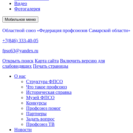
Видео
Фотогалерея
Мобильное меню
Областной союз «Федерация профсоюзов Самарской области»
+7(846) 333-40-05
fpso63@yandex.ru
Открыть поиск
Карта сайта
Включить версию для
слабовидящих
Печать страницы
О нас
Структура ФПСО
Что такое профсоюз
Историческая справка
Музей ФПСО
Конкурсы
Профсоюз помог
Партнеры
Задать вопрос
Профсоюз ТВ
Новости