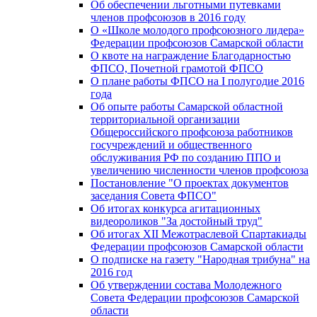
Об обеспечении льготными путевками
членов профсоюзов в 2016 году
О «Школе молодого профсоюзного лидера»
Федерации профсоюзов Самарской области
О квоте на награждение Благодарностью
ФПСО, Почетной грамотой ФПСО
О плане работы ФПСО на I полугодие 2016
года
Об опыте работы Самарской областной
территориальной организации
Общероссийского профсоюза работников
госучреждений и общественного
обслуживания РФ по созданию ППО и
увеличению численности членов профсоюза
Постановление "О проектах документов
заседания Совета ФПСО"
Об итогах конкурса агитационных
видеороликов "За достойный труд"
Об итогах XII Межотраслевой Спартакиады
Федерации профсоюзов Самарской области
О подписке на газету "Народная трибуна" на
2016 год
Об утверждении состава Молодежного
Совета Федерации профсоюзов Самарской
области