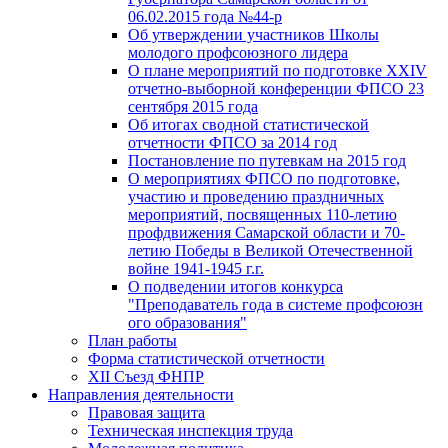
06.02.2015 года №44-р
Об утверждении участников Школы
молодого профсоюзного лидера
О плане мероприятий по подготовке XXIV
отчетно-выборной конференции ФПСО 23
сентября 2015 года
Об итогах сводной статистической
отчетности ФПСО за 2014 год
Постановление по путевкам на 2015 год
О мероприятиях ФПСО по подготовке,
участию и проведению праздничных
мероприятий, посвященных 110-летию
профдвижения Самарской области и 70-
летию Победы в Великой Отечественной
войне 1941-1945 г.г.
О подведении итогов конкурса
"Преподаватель года в системе профсоюзн
ого образования"
План работы
Форма статистической отчетности
XII Съезд ФНПР
Направления деятельности
Правовая защита
Техническая инспекция труда