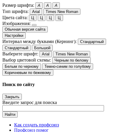
Размер шрифта:
A
A
A
Тип шрифта:
Arial
Times New Roman
Цвета сайта:
Ц
Ц
Ц
Ц
Изображения:
Обычная версия сайта
Настройки
Интервал между буквами (Кернинг):
Стандартный
Стандартный
Большой
Выберите шрифт:
Arial
Times New Roman
Выбор цветовой схемы:
Черным по белому
Белым по черному
Темно-синим по голубому
Коричневым по бежевому
Поиск по сайту
Закрыть
Введите запрос для поиска
Найти
Как создать профсоюз
Профсоюз помог