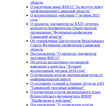
области
О нагрудном знаке ФПСО "За заслуги перед
профдвижением Самарской области"
О коллективных действиях 7 октября 2015
года
О проектах документов на XXIV отчетно-
выборную Конференцию Общественной
организации "Федерация профсоюзов
Самарской области"
Об утверждении Председателя Молодежного
Совета Федерации профсоюзов Самарской
области
Постановление "О проектах документов
заседания ФПСО"
Об итогах коллективно-договорной
кампании и конкурса "Лучший
коллективный договор 2014 года"
О подведении итогов смотров-конкурсов по
информационной работе
О состоянии условий и охраны труда на ЗАО
"Самарский гипсовый комбинат"
О подведении итогов регионального этапа
Всероссийского фотоконкурса ФНПР
"Профсоюзы в действии"
Постановление "О подведении итогов