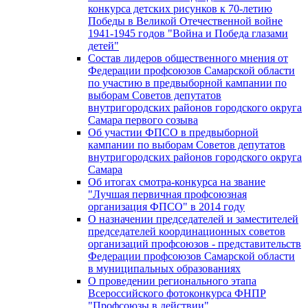
конкурса детских рисунков к 70-летию
Победы в Великой Отечественной войне
1941-1945 годов "Война и Победа глазами
детей"
Состав лидеров общественного мнения от
Федерации профсоюзов Самарской области
по участию в предвыборной кампании по
выборам Советов депутатов
внутригородских районов городского округа
Самара первого созыва
Об участии ФПСО в предвыборной
кампании по выборам Советов депутатов
внутригородских районов городского округа
Самара
Об итогах смотра-конкурса на звание
"Лучшая первичная профсоюзная
организация ФПСО" в 2014 году
О назначении председателей и заместителей
председателей координационных советов
организаций профсоюзов - представительств
Федерации профсоюзов Самарской области
в муниципальных образованиях
О проведении регионального этапа
Всероссийского фотоконкурса ФНПР
"Профсоюзы в действии"