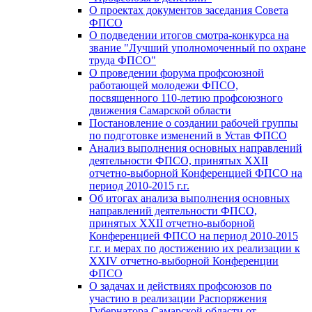
О проектах документов заседания Совета
ФПСО
О подведении итогов смотра-конкурса на
звание "Лучший уполномоченный по охране
труда ФПСО"
О проведении форума профсоюзной
работающей молодежи ФПСО,
посвященного 110-летию профсоюзного
движения Самарской области
Постановление о создании рабочей группы
по подготовке изменений в Устав ФПСО
Анализ выполнения основных направлений
деятельности ФПСО, принятых XXII
отчетно-выборной Конференцией ФПСО на
период 2010-2015 г.г.
Об итогах анализа выполнения основных
направлений деятельности ФПСО,
принятых XXII отчетно-выборной
Конференцией ФПСО на период 2010-2015
г.г. и мерах по достижению их реализации к
XXIV отчетно-выборной Конференции
ФПСО
О задачах и действиях профсоюзов по
участию в реализации Распоряжения
Губернатора Самарской области от