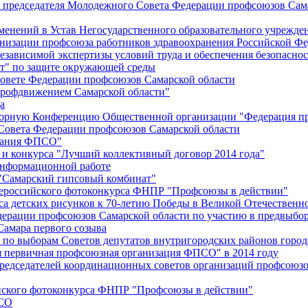
й председателя Молодежного Совета Федерации профсоюзов Сам
менений в Устав Негосударственного образовательного учрежд
анизации профсоюза работников здравоохранения Российской Фе
зависимой экспертизы условий труда и обеспечения безопаснос
" по защите окружающей среды
вете Федерации профсоюзов Самарской области
профдвижением Самарской области"
а
борную Конференцию Общественной организации "Федерация пр
Совета Федерации профсоюзов Самарской области
едания ФПСО"
 и конкурса "Лучший коллективный договор 2014 года"
информационной работе
 "Самарский гипсовый комбинат"
сероссийского фотоконкурса ФНПР "Профсоюзы в действии"
а детских рисунков к 70-летию Победы в Великой Отечественно
дерации профсоюзов Самарской области по участию в предвыбо
Самара первого созыва
о выборам Советов депутатов внутригородских районов город
ая первичная профсоюзная организация ФПСО" в 2014 году
председателей координационных советов организаций профсоюз
ийского фотоконкурса ФНПР "Профсоюзы в действии"
ПСО