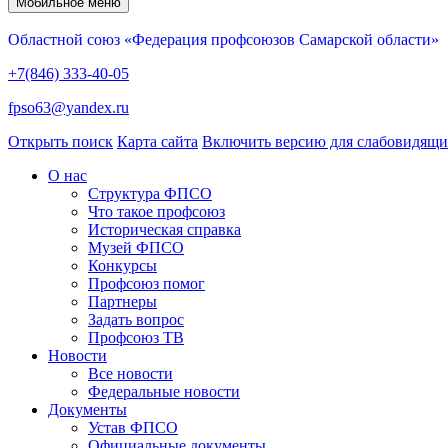
Мобильное меню
Областной союз «Федерация профсоюзов Самарской области»
+7(846) 333-40-05
fpso63@yandex.ru
Открыть поиск
Карта сайта
Включить версию для слабовидящ
О нас
Структура ФПСО
Что такое профсоюз
Историческая справка
Музей ФПСО
Конкурсы
Профсоюз помог
Партнеры
Задать вопрос
Профсоюз ТВ
Новости
Все новости
Федеральные новости
Документы
Устав ФПСО
Официальные документы