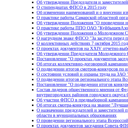
Об утверждении Председателя и заместителе
О стипендиатах ФПСО в 2015 году
Об изменении наименований и о внесении из
О практике работы Самарской областной орг
Об утверждении Положения "О проведении не
О практике работы ППО ОАО "КуйбышевАзот
Об утверждении Положения о Молодежном Со
О нагрудном знаке ФПСО "За заслуги перед 
О коллективных действиях 7 октября 2015 год
О проектах документов на XXIV отчетно-вы
Об утверждении Председателя Молодежного 
Постановление "О проектах документов зас
Об итогах коллективно-договорной кампании
О подведении итогов смотров-конкурсов по 
О состоянии условий и охраны труда на ЗАО
О подведении итогов регионального этапа В
Постановление "О подведении итогов конкурс
Состав лидеров общественного мнения от Фе
внутригородских районов городского округа 
Об участии ФПСО в предвыборной кампании п
Об итогах смотра-конкурса на звание "Лучш
О назначении председателей и заместителей 
области в муниципальных образованиях
О проведении регионального этапа Всеросс
О проектах документов заседания Совета Ф