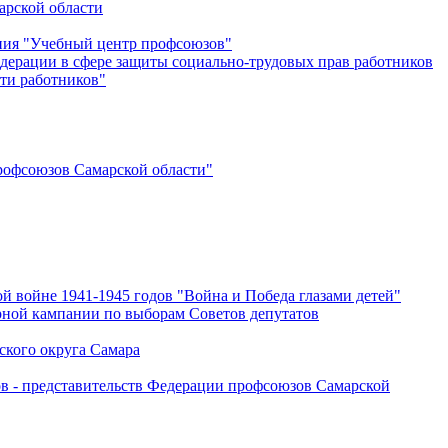
арской области
ения "Учебный центр профсоюзов"
дерации в сфере защиты социально-трудовых прав работников
ти работников"
офсоюзов Самарской области"
й войне 1941-1945 годов "Война и Победа глазами детей"
рной кампании по выборам Советов депутатов
ского округа Самара
ов - представительств Федерации профсоюзов Самарской