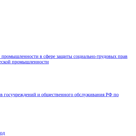
и промышленности в сфере защиты социально-трудовых прав
ической промышленности
ов госучреждений и общественного обслуживания РФ по
год