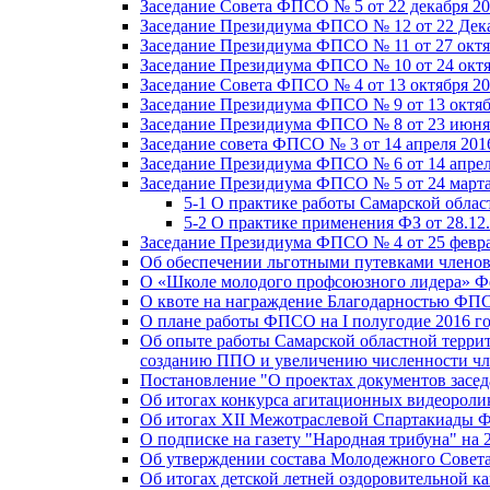
Заседание Совета ФПСО № 5 от 22 декабря 20
Заседание Президиума ФПСО № 12 от 22 Дека
Заседание Президиума ФПСО № 11 от 27 октя
Заседание Президиума ФПСО № 10 от 24 октя
Заседание Совета ФПСО № 4 от 13 октября 20
Заседание Президиума ФПСО № 9 от 13 октяб
Заседание Президиума ФПСО № 8 от 23 июня 
Заседание совета ФПСО № 3 от 14 апреля 201
Заседание Президиума ФПСО № 6 от 14 апрел
Заседание Президиума ФПСО № 5 от 24 марта
5-1 О практике работы Самарской обла
5-2 О практике применения ФЗ от 28.12
Заседание Президиума ФПСО № 4 от 25 февра
Об обеспечении льготными путевками членов
О «Школе молодого профсоюзного лидера» Ф
О квоте на награждение Благодарностью Ф
О плане работы ФПСО на I полугодие 2016 г
Об опыте работы Самарской областной терри
созданию ППО и увеличению численности чл
Постановление "О проектах документов зас
Об итогах конкурса агитационных видеоролик
Об итогах XII Межотраслевой Спартакиады 
О подписке на газету "Народная трибуна" на 
Об утверждении состава Молодежного Совет
Об итогах детской летней оздоровительной ка