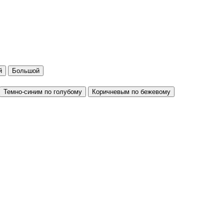
й
Большой
Темно-синим по голубому
Коричневым по бежевому