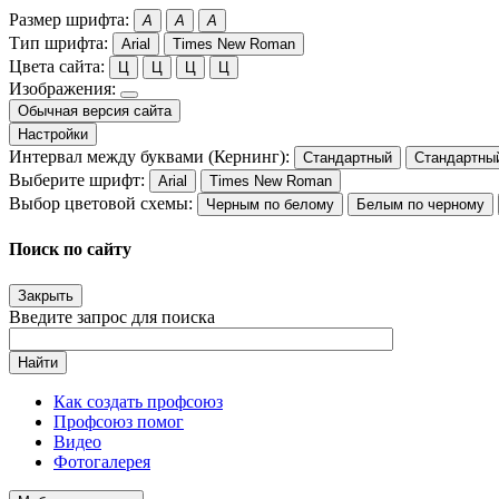
Размер шрифта:
A
A
A
Тип шрифта:
Arial
Times New Roman
Цвета сайта:
Ц
Ц
Ц
Ц
Изображения:
Обычная версия сайта
Настройки
Интервал между буквами (Кернинг):
Стандартный
Стандартны
Выберите шрифт:
Arial
Times New Roman
Выбор цветовой схемы:
Черным по белому
Белым по черному
Поиск по сайту
Закрыть
Введите запрос для поиска
Найти
Как создать профсоюз
Профсоюз помог
Видео
Фотогалерея