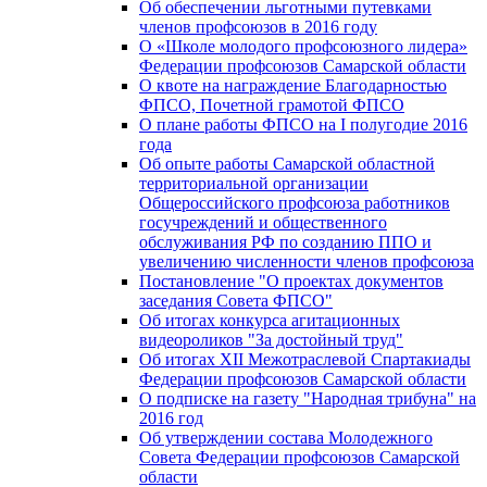
Об обеспечении льготными путевками
членов профсоюзов в 2016 году
О «Школе молодого профсоюзного лидера»
Федерации профсоюзов Самарской области
О квоте на награждение Благодарностью
ФПСО, Почетной грамотой ФПСО
О плане работы ФПСО на I полугодие 2016
года
Об опыте работы Самарской областной
территориальной организации
Общероссийского профсоюза работников
госучреждений и общественного
обслуживания РФ по созданию ППО и
увеличению численности членов профсоюза
Постановление "О проектах документов
заседания Совета ФПСО"
Об итогах конкурса агитационных
видеороликов "За достойный труд"
Об итогах XII Межотраслевой Спартакиады
Федерации профсоюзов Самарской области
О подписке на газету "Народная трибуна" на
2016 год
Об утверждении состава Молодежного
Совета Федерации профсоюзов Самарской
области