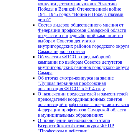
конкурса детских рисунков к 70-летию
Победы в Великой Отечественной войне
1941-1945 годов "Война и Победа глазами
детей"
Состав лидеров общественного мнения от
Федерации профсоюзов Самарской области
по участию в предвыборной кампании по
выборам Советов депутатов
внутригородских районов городского округа
Самара первого созыва
Об участии ФПСО в предвыборной
кампании по выборам Советов депутатов
внутригородских районов городского округа
Самара
Об итогах смотра-конкурса на звание
"Лучшая первичная профсоюзная
организация ФПСО" в 2014 году
О назначении председателей и заместителей
председателей координационных советов
организаций профсоюзов - представительств
Федерации профсоюзов Самарской области
в муниципальных образованиях
О проведении регионального этапа
Всероссийского фотоконкурса ФНПР
"Профсоюзы в действии"