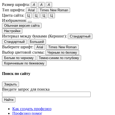
Размер шрифта:
A
A
A
Тип шрифта:
Arial
Times New Roman
Цвета сайта:
Ц
Ц
Ц
Ц
Изображения:
Обычная версия сайта
Настройки
Интервал между буквами (Кернинг):
Стандартный
Стандартный
Большой
Выберите шрифт:
Arial
Times New Roman
Выбор цветовой схемы:
Черным по белому
Белым по черному
Темно-синим по голубому
Коричневым по бежевому
Поиск по сайту
Закрыть
Введите запрос для поиска
Найти
Как создать профсоюз
Профсоюз помог