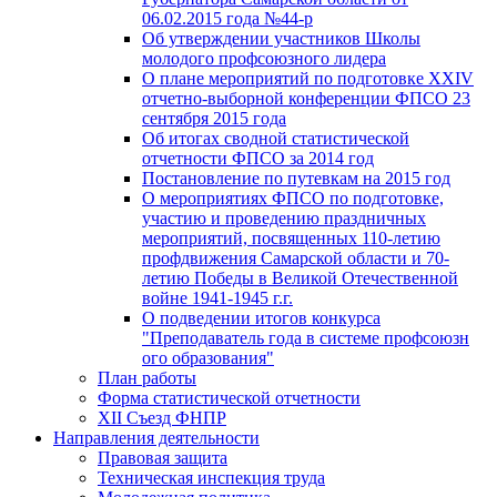
06.02.2015 года №44-р
Об утверждении участников Школы
молодого профсоюзного лидера
О плане мероприятий по подготовке XXIV
отчетно-выборной конференции ФПСО 23
сентября 2015 года
Об итогах сводной статистической
отчетности ФПСО за 2014 год
Постановление по путевкам на 2015 год
О мероприятиях ФПСО по подготовке,
участию и проведению праздничных
мероприятий, посвященных 110-летию
профдвижения Самарской области и 70-
летию Победы в Великой Отечественной
войне 1941-1945 г.г.
О подведении итогов конкурса
"Преподаватель года в системе профсоюзн
ого образования"
План работы
Форма статистической отчетности
XII Съезд ФНПР
Направления деятельности
Правовая защита
Техническая инспекция труда