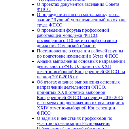
О проектах документов заседания Совета
ФПСО
О подведении итогов смотра-конкурса на
звание "Лучший уполномоченный по охране
труда ФПСО"
О проведении форума профсоюзной
работающей молодежи ФПСО,
посвященного 110-летию профсоюзного
движения Самарской области
Постановление о создании рабочей группы
по подготовке изменений в Устав ФПСО
Анализ выполнения основных направлений
деятельности ФПСО, принятых XXII
отчетно-выборной Конференцией ФПСО на
период 2010-2015 г.г.
Об итогах анализа выполнения основных
направлений деятельности ФПСО,
принятых XXII отчетно-выборной
Конференцией ФПСО на период 2010-2015
г.г. и мерах по достижению их реализации к
XXIV отчетно-выборной Конференции
ФПСО
О задачах и действиях профсоюзов по
участию в реализации Распоряжения
Губернатора Самарской области от