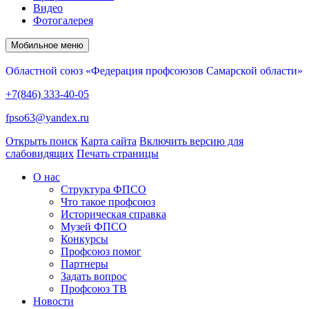
Видео
Фотогалерея
Мобильное меню
Областной союз «Федерация профсоюзов Самарской области»
+7(846) 333-40-05
fpso63@yandex.ru
Открыть поиск
Карта сайта
Включить версию для
слабовидящих
Печать страницы
О нас
Структура ФПСО
Что такое профсоюз
Историческая справка
Музей ФПСО
Конкурсы
Профсоюз помог
Партнеры
Задать вопрос
Профсоюз ТВ
Новости