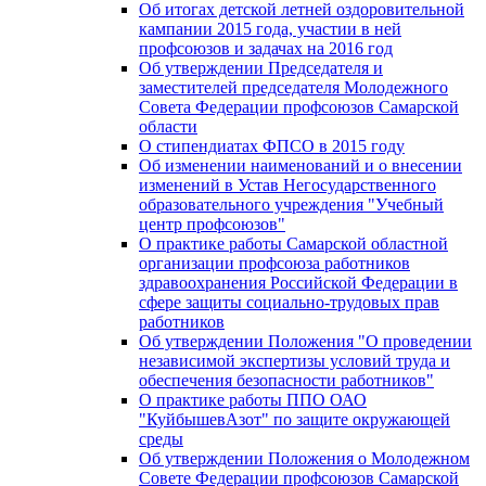
Об итогах детской летней оздоровительной
кампании 2015 года, участии в ней
профсоюзов и задачах на 2016 год
Об утверждении Председателя и
заместителей председателя Молодежного
Совета Федерации профсоюзов Самарской
области
О стипендиатах ФПСО в 2015 году
Об изменении наименований и о внесении
изменений в Устав Негосударственного
образовательного учреждения "Учебный
центр профсоюзов"
О практике работы Самарской областной
организации профсоюза работников
здравоохранения Российской Федерации в
сфере защиты социально-трудовых прав
работников
Об утверждении Положения "О проведении
независимой экспертизы условий труда и
обеспечения безопасности работников"
О практике работы ППО ОАО
"КуйбышевАзот" по защите окружающей
среды
Об утверждении Положения о Молодежном
Совете Федерации профсоюзов Самарской