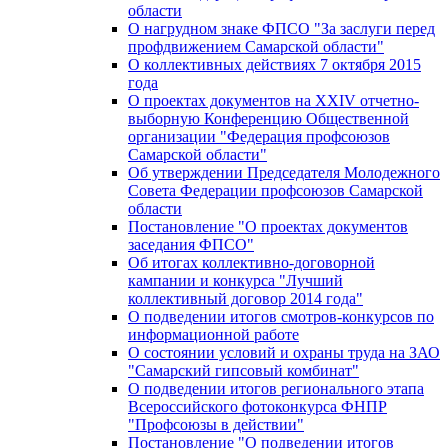
области
О нагрудном знаке ФПСО "За заслуги перед
профдвижением Самарской области"
О коллективных действиях 7 октября 2015
года
О проектах документов на XXIV отчетно-
выборную Конференцию Общественной
организации "Федерация профсоюзов
Самарской области"
Об утверждении Председателя Молодежного
Совета Федерации профсоюзов Самарской
области
Постановление "О проектах документов
заседания ФПСО"
Об итогах коллективно-договорной
кампании и конкурса "Лучший
коллективный договор 2014 года"
О подведении итогов смотров-конкурсов по
информационной работе
О состоянии условий и охраны труда на ЗАО
"Самарский гипсовый комбинат"
О подведении итогов регионального этапа
Всероссийского фотоконкурса ФНПР
"Профсоюзы в действии"
Постановление "О подведении итогов