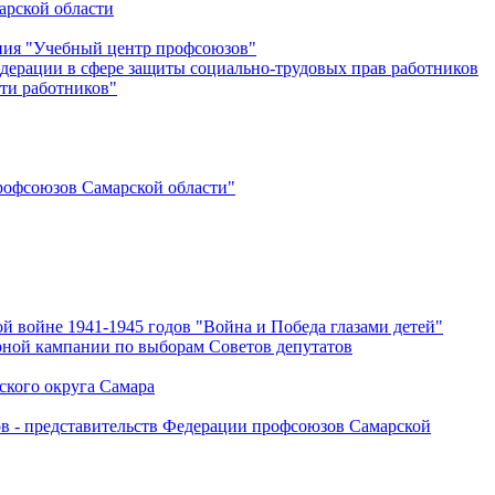
арской области
ения "Учебный центр профсоюзов"
дерации в сфере защиты социально-трудовых прав работников
ти работников"
офсоюзов Самарской области"
й войне 1941-1945 годов "Война и Победа глазами детей"
рной кампании по выборам Советов депутатов
ского округа Самара
ов - представительств Федерации профсоюзов Самарской