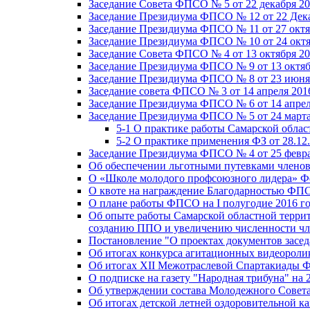
Заседание Совета ФПСО № 5 от 22 декабря 20
Заседание Президиума ФПСО № 12 от 22 Дека
Заседание Президиума ФПСО № 11 от 27 октя
Заседание Президиума ФПСО № 10 от 24 октя
Заседание Совета ФПСО № 4 от 13 октября 20
Заседание Президиума ФПСО № 9 от 13 октяб
Заседание Президиума ФПСО № 8 от 23 июня 
Заседание совета ФПСО № 3 от 14 апреля 201
Заседание Президиума ФПСО № 6 от 14 апрел
Заседание Президиума ФПСО № 5 от 24 марта
5-1 О практике работы Самарской обла
5-2 О практике применения ФЗ от 28.12
Заседание Президиума ФПСО № 4 от 25 февра
Об обеспечении льготными путевками членов
О «Школе молодого профсоюзного лидера» Ф
О квоте на награждение Благодарностью Ф
О плане работы ФПСО на I полугодие 2016 г
Об опыте работы Самарской областной терри
созданию ППО и увеличению численности чл
Постановление "О проектах документов зас
Об итогах конкурса агитационных видеоролик
Об итогах XII Межотраслевой Спартакиады 
О подписке на газету "Народная трибуна" на 
Об утверждении состава Молодежного Совет
Об итогах детской летней оздоровительной ка