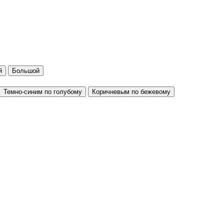
й
Большой
Темно-синим по голубому
Коричневым по бежевому