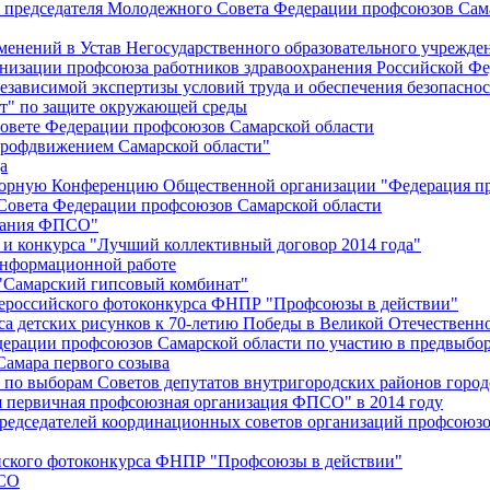
й председателя Молодежного Совета Федерации профсоюзов Сам
менений в Устав Негосударственного образовательного учрежд
анизации профсоюза работников здравоохранения Российской Фе
зависимой экспертизы условий труда и обеспечения безопаснос
" по защите окружающей среды
вете Федерации профсоюзов Самарской области
профдвижением Самарской области"
а
борную Конференцию Общественной организации "Федерация пр
Совета Федерации профсоюзов Самарской области
едания ФПСО"
 и конкурса "Лучший коллективный договор 2014 года"
информационной работе
 "Самарский гипсовый комбинат"
сероссийского фотоконкурса ФНПР "Профсоюзы в действии"
а детских рисунков к 70-летию Победы в Великой Отечественно
дерации профсоюзов Самарской области по участию в предвыбо
Самара первого созыва
о выборам Советов депутатов внутригородских районов город
ая первичная профсоюзная организация ФПСО" в 2014 году
председателей координационных советов организаций профсоюз
ийского фотоконкурса ФНПР "Профсоюзы в действии"
ПСО