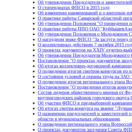
Об утверждении Председателя и заместителе
О стипендиатах ФПСО в 2015 году
Об изменении наименований и о внесении из
О практике работы Самарской областной орг
Об утверждении Положения "О проведении не
О практике работы ППО ОАО "КуйбышевАзот
Об утверждении Положения о Молодежном Со
О нагрудном знаке ФПСО "За заслуги перед 
О коллективных действиях 7 октября 2015 год
О проектах документов на XXIV отчетно-вы
Об утверждении Председателя Молодежного 
Постановление "О проектах документов зас
Об итогах коллективно-договорной кампании
О подведении итогов смотров-конкурсов по 
О состоянии условий и охраны труда на ЗАО
О подведении итогов регионального этапа В
Постановление "О подведении итогов конкурс
Состав лидеров общественного мнения от Фе
внутригородских районов городского округа 
Об участии ФПСО в предвыборной кампании п
Об итогах смотра-конкурса на звание "Лучш
О назначении председателей и заместителей 
области в муниципальных образованиях
О проведении регионального этапа Всеросс
О проектах документов заседания Совета Ф