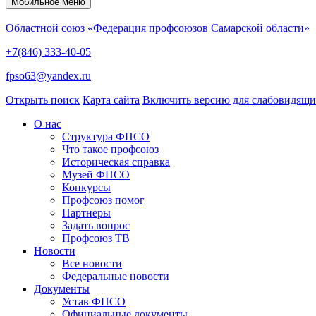
Мобильное меню
Областной союз «Федерация профсоюзов Самарской области»
+7(846) 333-40-05
fpso63@yandex.ru
Открыть поиск
Карта сайта
Включить версию для слабовидящ
О нас
Структура ФПСО
Что такое профсоюз
Историческая справка
Музей ФПСО
Конкурсы
Профсоюз помог
Партнеры
Задать вопрос
Профсоюз ТВ
Новости
Все новости
Федеральные новости
Документы
Устав ФПСО
Официальные документы