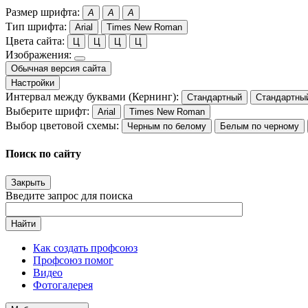
Размер шрифта:
A
A
A
Тип шрифта:
Arial
Times New Roman
Цвета сайта:
Ц
Ц
Ц
Ц
Изображения:
Обычная версия сайта
Настройки
Интервал между буквами (Кернинг):
Стандартный
Стандартны
Выберите шрифт:
Arial
Times New Roman
Выбор цветовой схемы:
Черным по белому
Белым по черному
Поиск по сайту
Закрыть
Введите запрос для поиска
Найти
Как создать профсоюз
Профсоюз помог
Видео
Фотогалерея