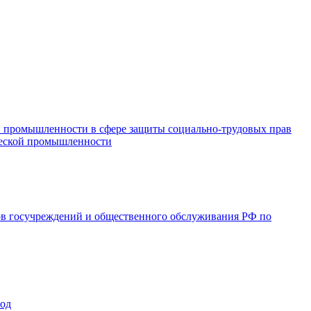
и промышленности в сфере защиты социально-трудовых прав
ической промышленности
ов госучреждений и общественного обслуживания РФ по
год